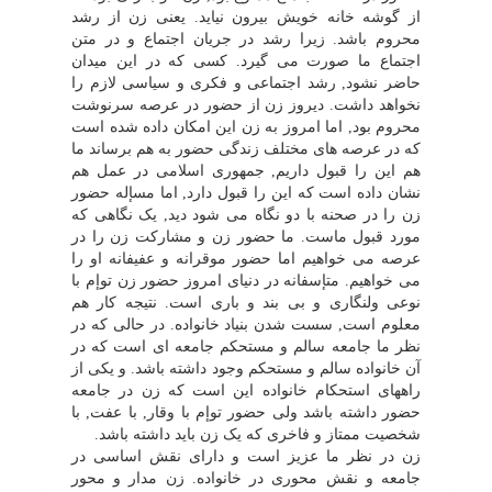
از گوشه خانه خویش بیرون نیاید. یعنى زن از رشد
محروم باشد. زیرا رشد در جریان اجتماع و در متن
اجتماع ما صورت مى گیرد. کسى که در این میدان
حاضر نشود, رشد اجتماعى و فکرى و سیاسى لازم را
نخواهد داشت. دیروز زن از حضور در عرصه سرنوشت
محروم بود, اما امروز به زن این امکان داده شده است
که در عرصه هاى مختلف زندگى حضور به هم برساند ما
هم این را قبول داریم, جمهورى اسلامى در عمل هم
نشان داده است که این را قبول دارد, اما مسإله حضور
زن را در صحنه با دو نگاه مى شود دید, یک نگاهى که
مورد قبول ماست. ما حضور زن و مشارکت زن را در
عرصه مى خواهیم اما حضور موقرانه و عفیفانه او را
مى خواهیم. متإسفانه در دنیاى امروز حضور زن توإم با
نوعى ولنگارى و بى بند و بارى است. نتیجه کار هم
معلوم است, سست شدن بنیاد خانواده. در حالى که در
نظر ما جامعه سالم و مستحکم جامعه اى است که در
آن خانواده سالم و مستحکم وجود داشته باشد. و یکى از
راههاى استحکام خانواده این است که زن در جامعه
حضور داشته باشد ولى حضور توإم با وقار, با عفت, با
شخصیت ممتاز و فاخرى که یک زن باید داشته باشد.
زن در نظر ما عزیز است و داراى نقش اساسى در
جامعه و نقش محورى در خانواده. زن مدار و محور