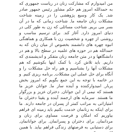
من امیدوارم که مشارکت زنان در ریاست جمهورى که
به حمدالله امروز هم حکم مشاور رئیس جمهور صادر
شد, یک کار وسیع پژوهشى را در زمینه شناخت
مشکلات زنان جامعه ما, شناخت زمانى که ما در آن
بسر مى بریم, شناخت مسائلى که زن به طور کلى در
دنیاى امروز دارد, آغاز کند. براى ترسیم مناسب و
روشنى از چهره و شخصیت زن با همکارى و هماهنگى
انبوه چهره هاى دانشمند بخصوص از میان زنان که به
حمدالله هم در حوزه هاى علمیه در سطح بالا و هم در
دانشگاهها و در متن جامعه زنان متفکر و اندیشمندى که
داریم, باید تلاش کرد. با کمک اینها بکوشیم که هم
مشکلات آنها را بشناسیم و هم راه حل مشکلات را و
آنگاه براى حل عملى این مشکلات, برنامه ریزى کنیم. و
در خاتمه با توجه به این جمع بگویم که امروز بخش
پربار, امیدوارکننده و آینده ساز ما, جوانان عزیز ما
هستند که نیمى از این جوانان, دختران عزیز و بزرگوار
ما هستند. سرمایه هاى ارجمند آینده و یقینا دختران ما
امتیازاتى به مراتب کمتر از پسران در جامعه دارند. ما
براى اینکه به زنانمان خدمت بکنیم باید زمینه اى فراهم
بیاوریم که امکان و فرصت مساوى براى زنان و
مردانمان, براى دختران و پسرانمان, براى جوانانمان,
براى دستیابى به فرصتهاى زندگى فراهم بیاید. با همین