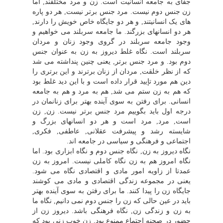
جفاى به جامعه انسانیت است. زن و مرد مختلفند, اما
زن جنس دوم نیست. مرد جنس برتر نیست, هر دو پاره
هاى یک انسانیتند, و هر دو جایگاه خاص خویش را دارند,
هر دو انسانهاى بزرگند. ما جامعه سربلند مى خواهیم و
وجود جامعه سربلند در گروى وجود زنان و مردان
سربلند است. نگاه غلط دیروز به زن به عنوان جنس
دوم بود. و مرد جنس برتر, یعنى چنین پنداشته مى شد
که از نظر خلقت, مردان از زنان برترند و این برترى را
دین هم مورد تإیید قرار داده است و با این دید غلط بود
که هم به زن ستم مى شد, هم به مرد و هم به جامعه
انسانى. براى رفتن به سوى آینده بهتر براى زنانمان در
درجه اول باید بگوییم مرد جنس برتر نیست. زن, زن
است, مرد, مرد است و هر دو انسانهاى بزرگ و
شایسته رشد و پیشرفت عقلانى, عاطفى, فکرى,
اجتماعى و فرهنگى و سیاسى در جامعه اند.
نگاه دیروز به زن, نگاه جنس دوم و نگاه ابزارى بود. اما
نگاه امروز هم به زن نگاه کاملى نیست. امروز به زن
عمدتا از زاویه امور مادى و اقتصادى نگاه مى شود.
یعنى در مجموعه زندگى اقتصادى و مادى مى کوشند
جایگاه زن را پیدا کنند. ما براى رفتن به سوى آینده بهتر
باید در عین حالى که زن را جنس دوم نمى دانیم, نگاه ما
به زن و زندگى زن, نگاه فرهنگى باشد. دیروز زن از
حضور در صحنه اجتماع ممنوع بود, زن خوب زنى بود که