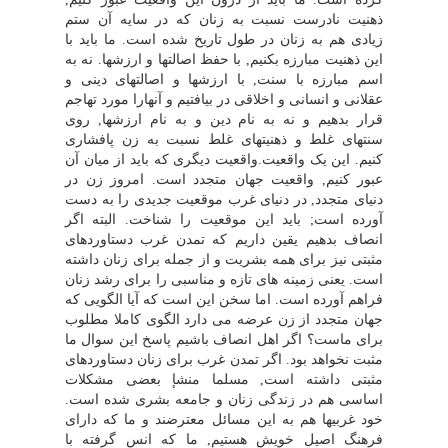
ذهنیت نادرست نسبت به زنان که در سایه آن ستم
زیادى هم به زنان در طول تاریخ شده است. ما باید با
این ذهنیت مبارزه بکنیم, با حفظ اصالتها و ارزشها. نه به
اسم مبارزه با سنت, با ارزشها و اصالتهاى دینى و
عقلانى و انسانى و اخلاقى در بیافتیم و آنهارا مورد تهاجم
قرار بدهیم و نه به نام دین و به نام ارزشها, روى
سنتهاى غلط و ذهنیتهاى غلط نسبت به زن پافشارى
کنیم. این یک واقعیت.واقعیت دیگرى که باید از میان آن
عبور کنیم, واقعیت جهان متجدد است. امروز زن در
دنیاى متجدد, در دنیاى غرب موقعیت جدیدى را به دست
آورده است; باید این موقعیت را شناخت. البته اگر
انصاف بدهیم یقین داریم که تمدن غرب دستاوردهاى
مثبتى نیز براى همه بشریت و از جمله براى زنان داشته
است. یعنى زمینه هاى تازه و مناسبى را براى رشد زنان
فراهم آورده است. اما سخن این است که آیا الگویى که
جهان متجدد از زن عرضه مى دارد الگوى کاملا مطلوب
براى ماست؟ اگر اهل انصاف باشیم پاسخ این سوال ما
مثبت نخواهد بود. اگر تمدن غرب براى زنان دستاوردهاى
مثبتى داشته است, مسلما منشإ بعضى مشکلات
اساسى هم در زندگى زنان و جامعه بشرى شده است.
خود غربیها هم به این مسائل معترضند و ما که داراى
فرهنگ اصیل خویش هستیم, ما که انس گرفته با