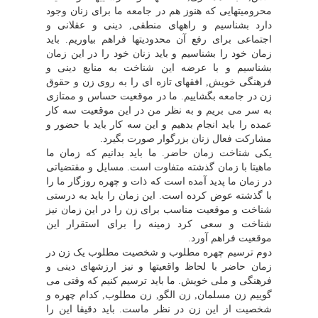
محرومیتهایى که هنوز هم در جامعه ما براى زنان وجود
دارد بشناسیم و راههاى منطقى, دینى و عقلانى و
اجتماعى براى رفع آن محدودیتها فراهم بیاوریم. باید
زمان خود را بشناسیم و باید زنان خود را در این زمان
بشناسیم و با عرضه این شناخت به منابع دینى و
فرهنگى خویش, افقهاى تازه اى را به روى زن و حقوق
زن در جامعه بگشاییم. ما در موقعیت حساس و ممتازى
به سر مى بریم و به نظر من در این موقعیت سه کار
عمده را باید انجام بدهیم و این سه کار باید با حضور و
مشارکت فعال زنان بزرگوار صورت بگیرد.
یکى شناخت زمان حاضر. ما باید بدانیم که زمان ما
ماهیتا با زمان گذشته متفاوت است. مسایل و مقتضیاتى
در زمان ما پدید آمده است که ذات و چهره روزگار ما را
با گذشته عوض کرده است. این زمان را باید به درستى
شناخت و موقعیت مناسب براى زن را در این زمان نیز
شناخت و سعى کرد زمینه را براى استقرار این
موقعیت فراهم آورد.
دوم ترسیم چهره مطلوب و شخصیت مطلوب یک زن در
زمان حاضر با لحاظ واقعیتها و نیز ارزشهاى دینى و
فرهنگى و ملى خویش. ما باید ترسیم کنیم که وقتى مى
گوییم زن مسلمان, زن الگو, زن مطلوب, کدام چهره و
شخصیت از این زن در نظر ماست. باید دقیقا این را