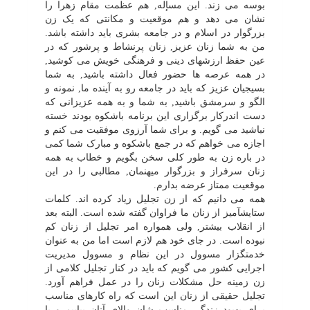
بوسه مى زند. این مسإله, هم عظمت مقام زهرا را
نشان مى دهد و هم موقعیت و مکانتى که یک زن
بزرگوار در اسلام و در جامعه بشرى باید داشته باشد.
من به شما زنان عزیز, زنان پرنشاط و پرشور که در
عین حفظ ارزشهاى دینى و فرهنگى خویش مى کوشید,
در همه عرصه ها حضور فعال داشته باشید, به شما
بسیجیان عزیز که باید در جامعه رو به آینده ما, نمونه و
الگو و سرمشق باشید, به شما و به همه عزیزانى که
دست اندرکار برگزارى این برنامه باشکوه بودند خسته
نباشید مى گویم. و براى شما آرزوى موفقیت مى کنم و
اجازه مى خواهم که در جمع باشکوه و مبارک شما کمى
در باره زن به طور کلى سخن بگویم و خطاب به همه
زنان سرفراز و بزرگوار میهنمان, مطالبى را در این
موقعیت ممتاز عرضه بدارم.
همه مى دانیم که از زن تجلیل زیاد کرده اند. کلمات
ستایشآمیز از زنان ما فراوان گفته شده است. البته بعد
از انقلاب بیشتر, ولى همواره امر تجلیل از زنان کم
نبوده است. در جاى خود هم لازم است اما من به عنوان
خدمتگزار مسوول در این نظام و مسوول مدیریت
اجرایى کشور مى گویم که باید در کنار تجلیل کلامى از
زن زمینه حل مشکلات زنان را در عمل فراهم آورد.
تجلیل حقیقى از زنان این است که راه کارهاى مناسب
براى بهبود زندگى مناسب شإن والاى آنان بیابیم و با