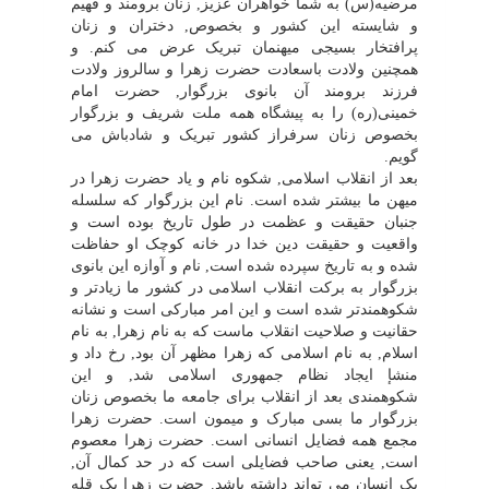
مرضیه(س) به شما خواهران عزیز, زنان برومند و فهیم
و شایسته این کشور و بخصوص, دختران و زنان
پرافتخار بسیجى میهنمان تبریک عرض مى کنم. و
همچنین ولادت باسعادت حضرت زهرا و سالروز ولادت
فرزند برومند آن بانوى بزرگوار, حضرت امام
خمینى(ره) را به پیشگاه همه ملت شریف و بزرگوار
بخصوص زنان سرفراز کشور تبریک و شادباش مى
گویم.
بعد از انقلاب اسلامى, شکوه نام و یاد حضرت زهرا در
میهن ما بیشتر شده است. نام این بزرگوار که سلسله
جنبان حقیقت و عظمت در طول تاریخ بوده است و
واقعیت و حقیقت دین خدا در خانه کوچک او حفاظت
شده و به تاریخ سپرده شده است, نام و آوازه این بانوى
بزرگوار به برکت انقلاب اسلامى در کشور ما زیادتر و
شکوهمندتر شده است و این امر مبارکى است و نشانه
حقانیت و صلاحیت انقلاب ماست که به نام زهرا, به نام
اسلام, به نام اسلامى که زهرا مظهر آن بود, رخ داد و
منشإ ایجاد نظام جمهورى اسلامى شد, و این
شکوهمندى بعد از انقلاب براى جامعه ما بخصوص زنان
بزرگوار ما بسى مبارک و میمون است. حضرت زهرا
مجمع همه فضایل انسانى است. حضرت زهرا معصوم
است, یعنى صاحب فضایلى است که در حد کمال آن,
یک انسان مى تواند داشته باشد. حضرت زهرا یک قله