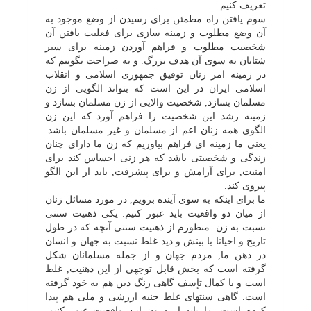
تعریف کنیم.
سوم یافتن راه مطمئن براى رسیدن از وضع موجود به
آن وضع مطلوب و زمینه سازى براى فعلیت یافتن آن
شخصیت مطلوب و فراهم آوردن زمینه براى سیر
شتابان به سوى آن هدف بزرگ. و به صراحت بگوییم که
در زمینه امر زنان توفیق جمهورى اسلامى و انقلاب
اسلامى ایران در این است که بتواند الگویى از زن
مسلمان بسازد, شخصیت والایى از زن مسلمان بسازد و
زمینه رشد این شخصیت را فراهم آورد که این زن
الگوى همه زنان اعم از مسلمان و غیر مسلمان باشد.
یعنى ما زمینه اى فراهم بیاوریم که زن ما داراى چنان
زندگى و شخصیتى باشد که هر زنى احساس کند براى
امنیت, براى آرامش و براى پیشرفت, باید از این الگو
پیروى کند.
ما براى اینکه به سوى آینده برویم, در مورد مسائل زنان
از میان دو واقعیت باید عبور کنیم: یکى ذهنیت سنتى
نسبت به زن. منظورم از ذهنیت سنتى آنچه که در طول
تاریخ و احیانا با بینش و دید غلط نسبت به جهان و انسان
در ذهن ما, مردم جهان و از جمله مسلمانان شکل
گرفته است که بخش قابل توجهى از این ذهنیت, غلط
است و با کمال تإسف گاهى رنگ دین هم به خود گرفته
است. گاهى سنتهاى غلط جنبه ارزشى و ملى هم پیدا
کرده است. ما باید از درون این واقعیت عبور کنیم,