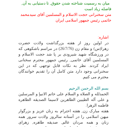
میان به رسمیت شناخته شدن حقوق, تا دستیابى به آن,
فاصله زیاد است
متن سخنرانى حجت الاسلام و المسلمین آقاى سیدمحمد
خاتمى رئیس جمهور اسلامى ایران
اشاره:
در اولین روز از هفته بزرگداشت ولادت حضرت
زهرا(س) و مقام زن (26/7/76) در مراسم باشکوهى که
در ورزشگاه شهید شیرودى بر پا شد حجت الاسلام و
المسلمین آقاى خاتمى, رئیس جمهور محترم سخنانى
ایراد کردند. نظر به نکات قابل توجهى که در این
سخنرانى وجود دارد متن کامل آن را تقدیم خوانندگان
محترم مى کنیم.
بسم الله الرحمن الرحیم
الحمدلله و الصلاه و السلام على خاتم الانبیإ و المرسلین
و على آله الطیبین الطاهرین لاسیما الصدیقه الطاهره
فاطمه الزهرا.
هفته مبارک زن, هفته احترام به زنان عزیز و بزرگوار
میهن اسلامى را در آستانه سالروز ولادت سرور همه
زنان و همه مردان عالم, صدیقه طاهره, زهراى