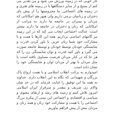
کار خوبى که در زمینه ورزش مى شود و من تقدیر مى
کنم از بسیج و از سایر دستگاهها یا در زمینه هاى هنرى و
در زمینه هاى اجتماعى, ما محرومیتها را از پیش پاى
دختران و زنانمان برمى داریم ولى هنوز هم امکاناتى که
مردان و پسران در جامعه ما دارند به مراتب از
امکاناتى که زنان و دختران در جامعه ما دارند بیشتر
است. عدالت اجتماعى ایجاب مى کند که در این زمینه
نیز گامهاى اساسى برداریم. همه این کارها با همت و با
مشارکت خود شما زنان عزیز, با باور کردن قدرت و
شایستگى خودتان توسط خودتان و توسط جامعه صورت
مى گیرد و باور کنید قدرت و توان شایستگى زن را که
هر جا که در کنار مردان فرصت مساوى یافته است یا
مثل مردان یا بهتر از مردان توان و شایستگى خود را
نشان داده است.
امیدوارم به برکت انقلاب اسلامى و با همت ارواح پاک
بزرگان و شهیدانى که نگاه به این انقلاب دارند. خداوند
به همه ما این توفیق را عنایت فرماید که در حد شإن
والاى زن شریف و مقتدر و سرفراز ایران اسلامى
امروز تلاش کنیم و زمینه هاى رشد و ارتقاى معنوى و
سیاسى و اقتصادى و اجتماعى این نیمى از پیکره بزرگ
اجتماعى را با همت و مشارکت خود زنان و همه زنان و
مردان بیش از پیش فراهم بیاوریم.