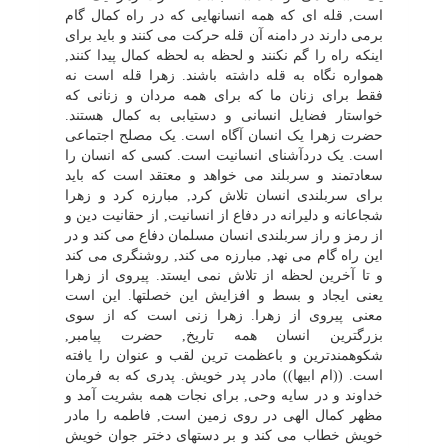
است, قله اى که همه انسانهایى که در راه کمال گام
برمى دارند در دامنه آن قله حرکت مى کنند و باید براى
اینکه راه را گم نکنند و لحظه به لحظه کمال پیدا کنند,
همواره نگاه به قله داشته باشند. زهرا قله است نه
فقط براى زنان ما که براى همه مردان و زنانى که
خواستار فضایل انسانى و دستیابى به کمال هستند.
حضرت زهرا یک انسان آگاه است. یک مصلح اجتماعى
است. یک دردآشناى انسانیت است. کسى که انسان را
سعادتمند و سربلند مى خواهد و معتقد است که باید
براى سربلندى انسان تلاش کرد, مبارزه کرد و زهرا
شجاعانه و دلیرانه در دفاع از انسانیت, از حقانیت دین و
از رمز و راز سربلندى انسان مسلمان دفاع مى کند و در
این راه گام مى نهد, مبارزه مى کند, روشنگرى مى کند
و تا آخرین لحظه از تلاش نمى ایستد. پیروى از زهرا
یعنى ایجاد و بسط و افزایش این خصلتها. این است
معنى پیروى از زهرا. زهرا زنى است که از سوى
بزرگترین انسان همه تاریخ, حضرت پیامبر,
شکوهمندترین و باعظمت ترین لقب و عنوان را یافته
است. ((ام ابیها)) مادر پدر خویش. پدرى که به فرمان
خداوند و در سایه وحى, براى نجات همه بشریت آمد و
مظهر کمال الهى در روى زمین است, فاطمه را مادر
خویش خطاب مى کند و بر دستهاى دختر جوان خویش