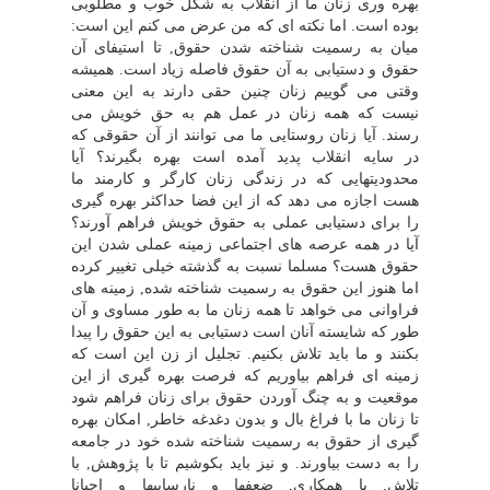
بهره ورى زنان ما از انقلاب به شکل خوب و مطلوبى
بوده است. اما نکته اى که من عرض مى کنم این است:
میان به رسمیت شناخته شدن حقوق, تا استیفاى آن
حقوق و دستیابى به آن حقوق فاصله زیاد است. همیشه
وقتى مى گوییم زنان چنین حقى دارند به این معنى
نیست که همه زنان در عمل هم به حق خویش مى
رسند. آیا زنان روستایى ما مى توانند از آن حقوقى که
در سایه انقلاب پدید آمده است بهره بگیرند؟ آیا
محدودیتهایى که در زندگى زنان کارگر و کارمند ما
هست اجازه مى دهد که از این فضا حداکثر بهره گیرى
را براى دستیابى عملى به حقوق خویش فراهم آورند؟
آیا در همه عرصه هاى اجتماعى زمینه عملى شدن این
حقوق هست؟ مسلما نسبت به گذشته خیلى تغییر کرده
اما هنوز این حقوق به رسمیت شناخته شده, زمینه هاى
فراوانى مى خواهد تا همه زنان ما به طور مساوى و آن
طور که شایسته آنان است دستیابى به این حقوق را پیدا
بکنند و ما باید تلاش بکنیم. تجلیل از زن این است که
زمینه اى فراهم بیاوریم که فرصت بهره گیرى از این
موقعیت و به چنگ آوردن حقوق براى زنان فراهم شود
تا زنان ما با فراغ بال و بدون دغدغه خاطر, امکان بهره
گیرى از حقوق به رسمیت شناخته شده خود در جامعه
را به دست بیاورند. و نیز باید بکوشیم تا با پژوهش, با
تلاش, با همکارى, ضعفها و نارساییها و احیانا