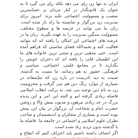
ایران نه تنها زن رإى مى دهد بلکه رإى مى گیرد تا به
عنوان یک قانونگذار در کنار مردان بر حساسترین
منصب و مسوولیت اجتماعى تکیه بزند. امروز براى
مدیریت زن بزرگوار و شایسته ما راه باز شده است.
زنان ما مى توانند در عرصه ها و سطوح مختلف,
مسوولیت سنگین مدیریت را به عهده بگیرند. زنان ما در
عرصه هاى اجتماعى این امکان را یافته اند که بتوانند
فعالیت کنند و بحمدالله فضاى مناسبى که فراهم آمده
است, حتى مذهبى ترین و سنتى ترین خانواده هاى ما
این اطمینان قلب را یافته اند که دختران خویش را
بگذارند تا در مجامع علمى, اجتماعى, سیاسى و
فرهنگى, حضور به هم رسانند. ما نسبت به گذشته,
نسبت به دید نادرست در باره زن که متإسفانه در
بسیارى از موارد رنگ دین هم مى گرفت و محرومیت
زن به نام دین توجیه مى شد, به برکت انقلاب اسلامى
فاصله زیادى گرفته ایم و البته این امر و این پدیده
بزرگ در حد زیادى مرهون و مدیون بینش والا و روشن
حضرت امام و شجاعت آن بزرگوار در بیان این بینش
بوده است و بسیارى از متفکران و اندیشمندان و صاحب
نظران علوم اسلامى و اجتماعى در جامعه ما. فاصله ما
با گذشته بدون تردید زیاد شده است.
اگر انصاف داشته باشیم باید اعتراف کنیم که انتفاع و