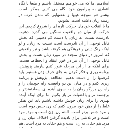
اسلامیم, ما که مى خواهیم مستقل باشیم و طبعا با نگاه
انتقادى به پیرامون خود نگاه مى کنیم, ممکن است
بیشتر هم متوجه عیبها و نقصهایى که تمدن غرب در
زمینه زنان داشته است, بشویم.
ما با انقلاب خودمان حرکت تازه اى را شروع کردیم. این
حرکت از میان دو واقعیت سنگین مى گذرد. ذهنیت
نادرست نسبت به زنان, یا دست کم ذهنیتى که بخش
قابل توجهى از آن نادرست است نسبت به زنان, و لو
اینکه رنگ دینى و فرهنگى هم گرفته باشد و نیز واقعیتى
که امروز در دنیاى متجدد در مورد زنان هست و بخش
قابل توجهى از آن نیز در خور انتقاد و انحطاط هست.
براى اینکه ما از این مرحله عبور کنیم نیازمند پژوهش,
برنامه ریزى و فکر کردن به جاى حرف زدن هستیم. باید
فرصتها را از دست ندهیم. مطالعه, پژوهش و برنامه
ریزى کنیم و در میان این دو واقعیت راه خودمان را و
راه زن بزرگوارمان را به سوى آینده اى سعادتمندتر و
برجسته تر و بافضیلت تر باز بکنیم. ما براى اینکه آینده
بهترى را براى زنان خویش داشته باشیم باید این تفکر
غلط را از ذهن خود بیرون کنیم که زن جنس دوم است
و مرد جنس برتر است. البته زن, زن است و مرد, مرد
است و هر تلاشى براى نادیده گرفتن اختلاف میان زن و
مرد, هم جفاى به زن است و هم جفاى به مرد است, هم