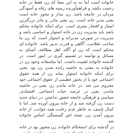
خانواده است اما نه به این معنا که زن فقط در خانه
زحمت بکشد و فراهمآورنده زمینه هاى رفاه و آسودگى
مردان در جامعه باشد. زن مدار و محور خانه است
یعنى مدیر خانه است. زن یعنى مادر, و مادر بزرگترین
امتیاز و افتخار بشرى است. براى اینکه خانواده محکم
باشد باید مدیریت زن در خانه استوار و اساسى باشد و
مدیریت در صورتى مدبرانه و استوار است که زن ما
صاحب عقلانیت, آگاهى و قدرت تدبیر باشد. خانواده اى
محکم است که زن او آگاه, اهل مطالعه, آشناى به
مسائل و توانمند در تصمیم گیرى در امور است. در
گذشته خانواده اهمیت داشت, اما متإسفانه وجود زن در
خانواده به معنى به حاشیه رانده شدن زن بود. یعنى
براى اینکه خانواده استوار بماند زن از همه حقوق
اجتماعى خود یا از بخش عظیمى از حقوق اجتماعى خود
محروم مى شد. در خانه ماندن زن یعنى در حاشیه
ماندن, یعنى در عرصه حیات اجتماعى, اقتصادى,
سیاسى و فرهنگى جامعه حضور نداشتن. در دنیاى جدید
دست زن گرفته شد و از خانه بیرون آورده شد, اما با
کمال تإسف به خاطر عدم رعایت همه جوانب, از خانه
بیرون آمدن زن, نتیجه اش گسستگى اساس خانواده
شد.
در گذشته براى استحکام خانواده, زن مجبور بود در خانه
بماند و در عرصه اجتماع نقش و حضور نداشته باشد و