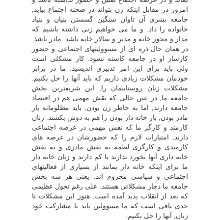
امروز در مقابل اینکه زن بتواند در صحنه اجتماع بیاید,
جامعه بشرى آن تاوان سنگین گسستن بنیان و بنیاد
خانواده را داد. و ما مى خواهیم زنى داشته باشیم که
مدار و محور خانه و مدیر و سالار خانه باشد. مادر باشد.
در همان حال ذره اى از مسوولیتهاى اجتماعى و حضور
کارساز او در جامعه کاسته نشود. کار مشکلى است
ولى باید براى این امر تدبیرى اندیشید. ما در برابر
خودمان مشکلات زیادى داریم که باید آنها را حل بکنیم.
مشکلات زنان روستاییمان را, این شریفترین بخش
جامعه ما, در عین حالى که نقش مهمى هم در اقتصاد
جامعه دارند, اما به خاطر زن بودن, باید مظلومانه بار
مادر بودن, بار خانه دار بودن را هم به دوش بکشند. زنان
کارمند و کارگر ما که نقش مهمى در عرصه اجتماعى
دارند, امتیازات لازم را که حضورشان در عرصه هاى
کارمندى و کارگرى لطمه به نقش مادرى و به نقش
خانه دارى آنها نخورد ندارند یا کم دارند و زنان خانه دار
ما براى اینکه خانه دار بمانند از بسیارى از فعالیتهاى
اجتماعى و سیاسى محروم اند. یعنى هر سه بخش
جامعه ما دچار مشکلاتى هستند. على رغم تحول عظیمى
که بعد از انقلاب پدید آمده است, هنوز این مشکلات تا
حدى باقى است که ما مسوولین باید با مشارکت خود
زنان, آنها را حل بکنیم.