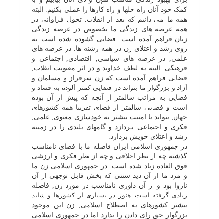
کمک خود آنان راه حلها و راه کارها را عملى بکنیم. البته
همه ما مى دانیم که بعد از انقلاب, تحول فراوانى در
همه عرصه هاى زندگى ما بخصوص در عرصه زندگى
زنان فراهم آمده است. فضایى گشوده شده است به
روى رشد و اعتلاى زن در همه رشته ها. در عرصه هاى
علمى, در عرصه هاى سیاسى, اقتصادى, اجتماعى و
فرهنگى. البته به لطف خداوند و در اثر معنویت انقلاب,
فضایى فراهم آمده است که زن سرفراز و مسلمان و
آزاد و بزرگوار ما بتواند در فضایى کمتر آلوده به فساد و
فضایى به مراتب سالمتر از آنچه که پیش از آن بوده
است و فضایى سالمتر از فضاى تقریبا همه کشورهاى
جهان; بتواند با امنیت بیشتر به خودسازى معنوى, علمى,
فکرى و اجتماعى بپردازد و گامهاى بلندى را در زمینه
رشد و اعتلاى خویش بردارد.
در جمهورى اسلامى ایران فاصله ما با فضاى نامناسب
گذشته چه از نظر اخلاقى و چه از نظر فکرى و ارزشى
فوق العاده زیاد شده است. در جمهورى اسلامى زن ما
و مرد ما از آن دید سنتى که بخش قابل توجهى از آن
ناروا بود و از آن داورى نامناسب در مورد زن, فاصله
زیادى گرفته است. هنوز در بسیارى از کشورها و شاید
بیشتر کشورهاى به اصطلاح اسلامى, زن این موجود
بزرگوار حق رإى دادن را ندارد اما در جمهورى اسلامى