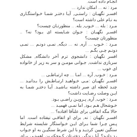
انجـام داده است.
مرد : نه ... امکان ندارد ...
افسـر نگهبـان : راستـى, آیـا دختـر شمـا خـواستگـارى
به نـام على داشته است؟
مـرد : بله ... خـوب, بله. .. منظورتـان چیست؟
افسـر نگهبـان : جـوان شـایسته اى بـود؟ نه؟ ..
منظورتان چیست؟
مـرد : خـوب ... آره, نه ... دیگه, نمـى دونـم ... نمـى
دونـم چـى بگـم ...
افسر نگهبان : دانشجوى ترم آخر دانشگاه, مشکل
سربازى نداشت, جـوانى مومـن و سر به زیر از خانواده
اى خوب ...
مـرد : خـوب, آره ... امـا ... چه ارتبـاطـى ...
افسـر نگهبـان :مـى خـواهیـد ارتبـاطـش را بـدانیـد ...
چنـد لحظه اى صبر داشته بـاشیـد. آیـا دختـر شمـا به
ایـن وصلت رضـایت داشت؟
مـرد : خوب, آره, پـرویـن راضـى بـود.
خـوشحال هـم بـود, اما نمـى فهمیـد ...
حالا مگه اتفاقى براى علىآقا افتاده؟ ...
افسـر نگهبان : نه, براى او اتفاقـى نیفتاده است. اما
پـس چـرا شما بـراى ایـن خـواستگار شایسته شرایط
سنگین تعیین کردیـد و با این شرط سنگیـن به او جـواب
رد دادید؟ آیا زندگى دخترتان کـوچکترین اهمیتـى براى