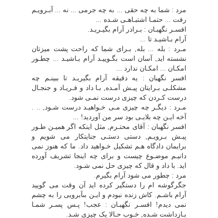
مرد : شما به چه حقى ... به چه جرمى ... نه ... آبـرویـم
رفت ... حتمـا اشتبـاهـى شـده ...
افسـر نگهبـان : بـرادر آرام بگیـریـد.
آرام بـاشیـد تا ...
مـرد : بله ... بله, بـراى شما که راحت پشت میزتان
نشسته اید, آسان است بگـوییـد آرام بـاشیـد ... چطـور
امکـان ... امکـان ندارد ...
افسر نگهبان : یه دقیقه آرام بگیریـد تا ببینـم چه
مشکلـى بـرایتان پیـش آمـده, بـا داد و فـریـاد و جنجـال
درست کـردن که چیزى درست نمـى شود.
مـرد : دیگـر چه چیزى مـى خـواهیـد درست شـود, .. .
آخه ایـن چه بلایـى بود سر من آوردید! ...
افسر نگهبان : آقاى محتـرم, مثل اینکه اگر همیـن طـور
پیـش بـرویـم, دستى دستـى جنایتکار مى شویم و
برایمان دادگاه هـم تشکیل خـواهید داد. ما که هنوز نمى
دانیـم موضـوع چیست و براى چه اینجا تشریف آورده
اید. با داد و قال که چیزى حل نمى شـود.
مرد : چطور مى شود آرام بگیرم.
جگرگوشه ام را دستگیر کرده اید آن وقت مى گویید
آرام باشـم. کاش زنده نبودم و ایـن بىآبرویى را به چشم
نمى دیدم! افسـر نگهبـان : عجب! پـس پسـر شمـا
بـازداشت شـده, خـوب حـالا یک چیزى شـد.