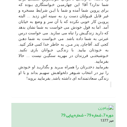
شما ندارد؟ آقا! این چهارمیـن خـواستگارى بـوده که
براى پروین شما آمده و شما با ایـن شرایط مسخره و
غیر قابل قبـولتان دست رد به سینه اش زدید ... البته
پرویـن کار خوبى نکرده که با آن سر و وضع به خیابان
آمد. اما به قول خودش مى خواست به شما نشان بدهد
که دارید زندگیـش را تباه مى سازید. مى خواست درس
عبرتى به شما داده باشد. مى خـواست به شما دهـن
کجى کند. آقاجان, پدر مـن, به خاطر خدا کمى فکر کنید.
به خـودتان بیایید. با زندگـى جـوانان بازى نکنید.
خـوشبختـى فرزندان در مهریه سنگیـن نیست ... حالا
بفرمایید.
بفرمایید دختـرتان را همراه ببـرید و بگذاریـد او خـودش
را نیز در انتخاب شـوهر دلخواهـش سهیـم بداند و با او
زندگى سعادتمندانه اى داشته باشد, بفرمایید بروید!
دوره 7، شماره 79 - شماره پیاپی 79
مهر 1377