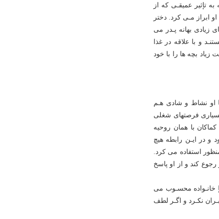
به تإثیر عمیقـى که از
و ابراز مـى کرد. دختر
ى زیادى بهانه پـدر مى
ـد و با علاقه در غذا
زیاد بچه ها را با خود
ا او نشاط و شادى هـم
 بسیارى فرصتهاى شغلى
کماکان با همان روحیه
 و در ایـن رابطه هیچ
نظور استفاده مى کرد.
وع کند و از او پاسخ
ضإ خانـواده محسـوب مى
ـران نکـرد و اگـر لطف