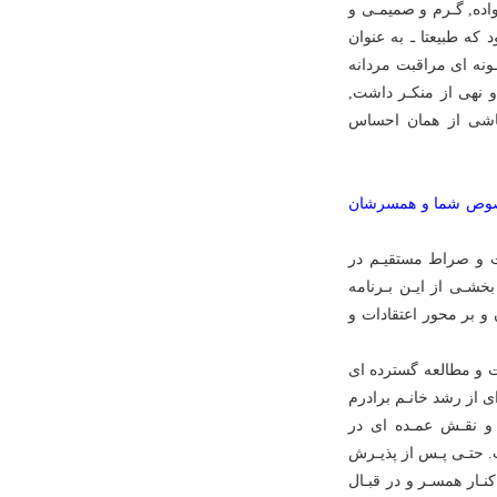
واده, گـرم و صمیمـى و
د که طبیعتا ـ به عنوان
ونه اى مراقبت مردانه
 نهى از منکـر داشت,
 ناشى از همان احساس
 بخصوص شما و همسرشان
ت و صراط مستقیـم در
خشـى از ایـن بـرنامه
 و بر محور اعتقادات و
یت و مطالعه گسترده اى
خـش عمده اى از رشد خانـم برادرم
 و نقـش عمـده اى در
ت. حتـى پـس از پذیـرش
ـار همسـر و در قبـال