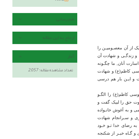
هم رسانی
ارجاع به این مقاله
یک از آن معصـومیـن را
آمار
ف و زندگـى و شهادت آن
اسارت آنان, ما چگـونه
تعداد مشاهده مقاله:
2,057
موسى کاظم(ع) و شهادت
ت و ایـن بار هم درسى
سى کاظم(ع) را الگـو
وت حق را لبیک گفت و
ز خانواده در آذرماه 1374 به ایران اسلامى و به آغوش خانـواده
ورى و سـرانجام شهادت
 به رضاى خدا تـو خـود
ده بـودن وى و گـاه خبـر از شکنجه