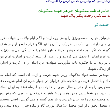
گـارانـى که بهتـریـن کلاس درس را آفـریـدنـد
 خـانـم فـاطمه تنـدگـویـان خـواهـر شهیـد تنـدگـویـان
ت سـالگـرد رجعت پیکـر پـاک شهید
حقیقت گو
شیعیان, چهارده معصـوم(ع) را پیـش رو دارنـد و اگـر ایام ولادت و شهادت هر 
 مـى دارند, بـى شک باید هر یک از آنان را نیز الگـو قرار داده و از راه, هد
گیرند که اگر نبود حادثه خونیـن کربلا و ظهر عاشورا و تشنگى اهل بیت(ع) و 
 عزیزانمان را تحمل مى کردیـم و باز هـم اگر نبـود غربت و اسارت امام 
 در زندان, ما چگـونه تاب مىآوردیـم شهادت عزیزانمان را در غربت و اسار
از زندگى شهدا.
مهندس محمدجـواد تندگویان وزیر شهید غریب و آزاده اى است که امام مـو
داد و با تحمل غربت و شکنجه هاى فراوان در جـوار حـرم آن امام شریف دع
بـدن مطهرش را بعد از چندیـن سال دورى ا
د. درود بـر شما پـدر, مادر, همسـر, خـواهر و فرزنـدان صبـورى که رنج د
انه محمـدجـواد را به جـان خریدید و باز هـم گفتید و مى گویید; راضى هستیـم
حدیث مفصل بخـوان از ایـن مجمل 15 سال دورى, گاه و بیگاه خبر از زن