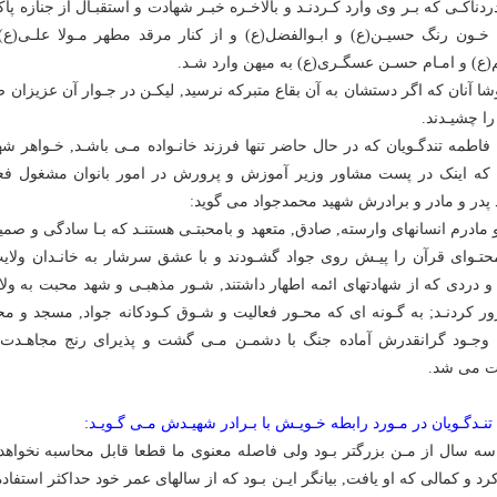
ردناکـى که بـر وى وارد کـردنـد و بالاخـره خبـر شهادت و استقبـال از جنازه پ
خـون رنگ حسیـن(ع) و ابـوالفضل(ع) و از کنار مرقد مطهر مـولا علـى(ع)
(ع) و امـام حسـن عسگـرى(ع) به میهن وارد شـد.
شا آنان که اگر دستشان به آن بقاع متبرکه نرسید, لیکـن در جـوار آن عزیزان صب
را چشیـدند.
 فاطمه تندگـویان که در حال حاضر تنها فرزند خانـواده مـى باشـد, خـواهر شه
ه اینک در پست مشاور وزیر آموزش و پرورش در امور بانوان مشغول فعا
 پدر و مادر و برادرش شهید محمدجواد مى گوید:
و مادرم انسانهاى وارسته, صادق, متعهد و بامحبتـى هستنـد که بـا سادگى و صمی
حتـواى قرآن را پیـش روى جواد گشـودند و با عشق سرشار به خانـدان ولا
 دردى که از شهادتهاى ائمه اطهار داشتند, شـور مذهبـى و شهد محبت به ولا
رور کردنـد; به گـونه اى که محـور فعالیت و شـوق کـودکانه جواد, مسجد و مح
 وجـود گرانقدرش آماده جنگ با دشمـن مـى گشت و پذیراى رنج مجاهـدت 
ت مى شد.
 تنـدگـویان در مـورد رابطه خـویـش با بـرادر شهیـدش مـى گـویـد:
سه سال از مـن بزرگتر بـود ولى فاصله معنوى ما قطعا قابل محاسبه نخواهد 
د و کمالى که او یافت, بیانگر ایـن بـود که از سالهاى عمر خود حداکثر استفاده