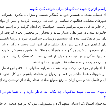
اسـم ازدواج شهیـد تنـدگـویـان بـراى خـواننـدگـان بگـویید.
اد جلسات متعدد بـا همسـر خـود به گفتگـو نشست و میزان همفکـرى, همراهى و
ـورهاى مختلف, فعالیتهاى سیاسى و اجتماعى بررسـى کردنـد و پـس از تـوافقه
اى خانواده قایل بـود, مراسم تکمیلى خـواستگارى انجام گرفت و مراسـم عقد ازدو
انـواده بـود ـ در شرایطى بسیار ساده و تعجبآور در محضـر انجـام گـرفت. او 
ن بـراى هنگامـى بوده که سیستـم روشنایـى سراسرى نبـود و لزوما بایستـ
ن فراهـم مى کردند; پـس دیگر دلیلى براى ایـن اشیإ دست و پاگیر و غی
. او همچنیـن از خرید هر گـونه جـواهرآلات و طلا ـ با تـوافق همسرش ـ خـوددا
ه اینها سنگى بیـش نیست و حیف از انسان است که سنگ را زینت خـود بـدا
جشان جز یک مـراسـم ساده عقـد هیچ برنامه اى نداشت.
شرایط اقـوام نیز موقعى درک خـواهد 
 و شوونات غلط حاکـم بر عقد و ازدواج را شناخته باشیـم. در کل, نحوه ع
ن و فامیل شد و پـس از آن بـا رفع مـوانع مـادى, تعداد زیادى از دوستـان وى از
الیتهاى سیاسى شهید تندگـویان چه نکاتى به خاطر دارید و آیا شما هم در 
؟
ـدجـواد اصـولا یک انسـان متعهد آگاه و مسـوولـى بـود که در هیچ صحنه اى 