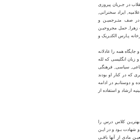
نقلاب در جـریان پیروزى
لامیه, ایراد سخنرانى,
 در صف متـرجمیـن و
ت زهرا, حمل مجروحیـن
خانه پـارس الکتـریک و
 جایگاه همه را عادلانه
 زبان انگلیسى که لله
جتماعى, سیاسى, فرهنگى
که در کنار او بودند
 و دوستانـم در ادامه
ه ارشاد و استفاده از
بهتریـن کلاس درس را
و شهادت بـود و در ایـن
ـن مادى از آنها باقـى