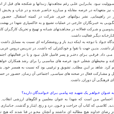
ـوولیت نبـود. بنابـرایـن علـى رغم مجاهـدتها, زنـدانها و شکنجه هاى قبل از ا
ب نیز متعهدانه در عرصه مقابله و مبـارزه حـاضـر شـده و در چـاپ و پخـش اع
در راهپیمایى, نشر بـولتنهاى خبرى, شرکت در کمیته استقبال, حضـور
ـویـى به خبـرنگاران خارجى در عملیات تشییع و به خاکسپارى شهدا در بهش
دومیـن و شـرکت فعالانه در مجـاهـدتهاى شبـانه و تهییج و تحریک کارگـران کار
کـارخـانه دیگـر فعالیت داشت.
یدگاه جـواد با تـوجه به اینکه دیـد باز و روشنفکرانه اى نسبت به مسایل داشت و
ر داشت, بدیـن جهت با تقوا و خودکنترلى که داشت, در تدریـس دروس عربى و
 مـى داد, فرقـى بـراى دختـر و پسر فامیل قایل نبـود و یا در فعالیتهاى ا
ده و محیطهاى شغلى خـود عرصه هاى مناسبـى را براى رشد همکاران خواهرى 
م کرد. شاهد بر ایـن مطلب, تشویق و ترغیبى بود که نسبت به همسر خود, بنده
 و مشـارکت فعال در صحنه هاى سیاسـى, اجتماعى آن زمـان, حضـور در حسینی
اى فرهنگـى آن دوران, داشت.
ه عنـوان خـواهـر یک شهیـد چه پیامـى بـراى خـواننـدگان داریـد؟
 احساس مـن است که شهدا به عنوان معلمین و الگوهاى ارزشى انقلاب, 
دنـد, کلاسـى که کتاب آن جراحت و خـون, درد و رنج, ایثـار و گذشت, جـانبـازى 
ز رضاى خداوند هیچ مطالبه اى نداشتند و آنچنان محـو در فنا شدند که هیچ تعی