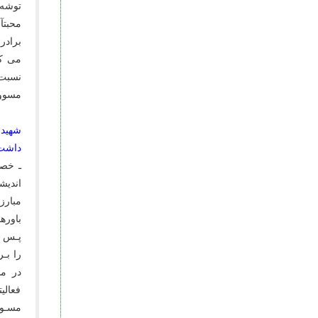
توشه 
محبتآ
برادر
مى کر
نسبت 
مسوول
شهید 
داشت
ـ خصـ
اندیش
مبارز
باوره
پـس ا
در من
فعالی
مسـوو