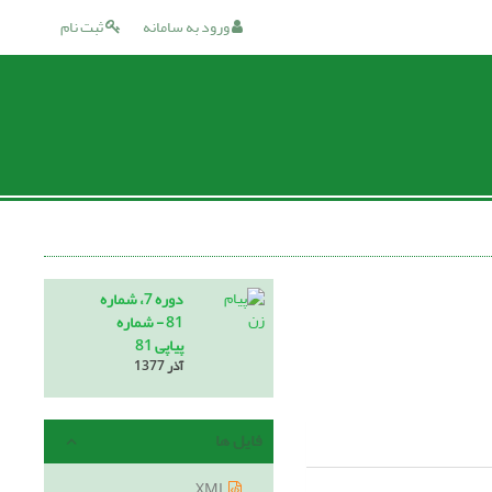
ورود به سامانه
ثبت نام
دوره 7، شماره
81 - شماره
پیاپی 81
آذر 1377
فایل ها
XML