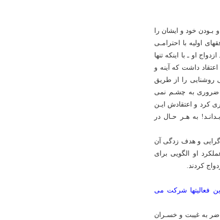
 بـودن خود و ایشان را
اى اولیه با احترامـى
اج او ـ با اینکه تنها
اعتقاد داشت که آینه و
ى روشنایى را از طریق
ر ضرورى به چشـم نمى
رى کرد و اعتقادش ایـن
نـد! به هـر حـال در
شد که شرایط سالهاى 50 ـ 49 و اوج تجمل گرایى و هدف زدگى آن
ملکرد او الگویى براى
دواج کردند.
این فعالیتها شرکت مى
حاضر به غیبت و خسـران