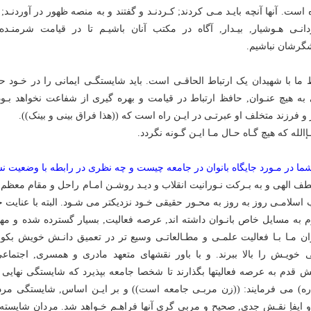
 است. آنها آنچه بایـد مـى کردند; کـردنـد و گفتند و به منصه ظهور در آوردنـد; 
انـى هـوشیار, بیـدار, آگاه در مکتب آنان باشیـم تا در قیامت شرمنـد
رشان نباشیم.
ط ما با شهیدان یک ارتباط الحاقـى است. باید شایستگـى ایمانى را در خـود حف
به هیچ عنـوان, حافظ ارتباط در قیامت و بهره گیرى از شفاعت نخواهد بـود
ر و فرزند متخلف او عبرتـى در ایـن راه است که ((هذا فراق بینى و بینک)).
الله که هیچ گـاه حـال مـا ایـن گـونه نگردد.
ما در مـورد جایگاه بانوان در جامعه چیست و چه نظرى در رابطه با وضعیت نشر
لطف الهى و به بـرکت نـورانیت انقلاب و دیـد روشـن امـام راحل و مقام معظم ر
ب اسلامـى روز به روز به محـور حقیقى خـود نزدیکتر مى شـود. البته با عنای
 به مسایل خاص بانـوان داشته اند, عرصه فعالیت, بسیار گسترده شده و مه
ان مـا بـا فعالیت علمـى و مطـالعاتـى وسیع تر در تعمیق دانـش خویش بکو
ى خویـش را بالا ببرند. و با باور نقشهاى متعهد مادرى و همسرى, اجتما
ش قدم به عرصه فعالیتها بگذارند تا شخصا جامعه بپذیرد که شایستگى نهایى ا
ره) مى فرمایند: ((زن مربـى جامعه است)) و بر ایـن اساس, شایستگى مردا
و ایفإ نقـش جدى, صحیح و مربى گرى آنها فراهـم خـواهد شد. مردان شایسته 