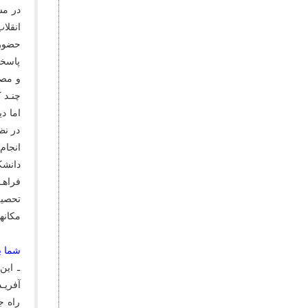
در مس
انقلا
حضور 
پاسخگ
و مصـ
چنـد 
اما د
در نظ
انجام
دانشک
فراهـ
تحصیل
مکانه
شما ب
ـ این
آفریـ
راه ج