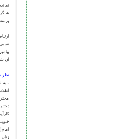
نمانده
شاگرد
پرسشگ
ارتبا
نسبى 
پیامب
ان شـإ
نظر ش
ـ به 
انقلا
محترم
دختـر
کارآی
خـویـ
امام(
زنان 