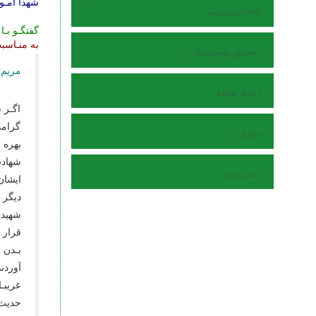
شهدا آمـوز
اطلاعات نشریه
گفتگـو بـا
به منـاسب
راهنمای نویسندگان
مریم 
ارسال مقاله
اگـر 
گرامى
داوران
بهره 
شهادت
تماس با ما
ایشان
دیگر 
شهید 
قرار 
آوردن
غریبـ