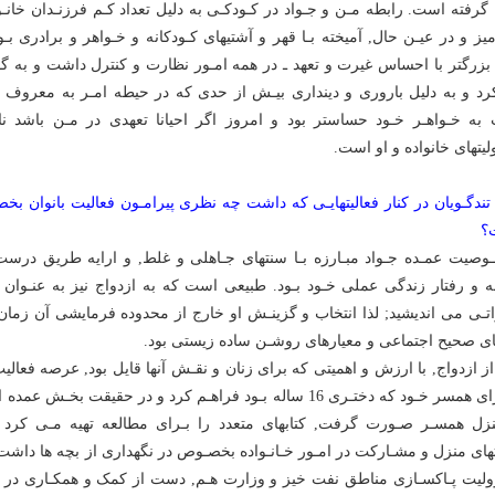
گرفته است. رابطه مـن و جـواد در کـودکـى به دلیل تعداد کـم فرزنـدان خانـ
میز و در عیـن حال, آمیخته بـا قهر و آشتیهاى کـودکانه و خـواهر و برادرى بـو
 بزرگتر با احساس غیرت و تعهد ـ در همه امـور نظارت و کنترل داشت و به گـ
د و به دلیل بارورى و دیندارى بیـش از حدى که در حیطه امـر به معروف و
به خـواهـر خـود حساستر بود و امروز اگر احیانا تعهدى در مـن باشد
یتهاى خانواده و او است.
تندگـویان در کنار فعالیتهایـى که داشت چه نظرى پیرامـون فعالیت بانوان
؟
وصیت عمـده جـواد مبـارزه بـا سنتهاى جـاهلى و غلط, و ارایه طریق درس
ه و رفتار زندگى عملى خـود بـود. طبیعى است که به ازدواج نیز به عنـوان ب
اتـى مى اندیشید; لذا انتخاب و گزینـش او خارج از محدوده فرمایشى آن زمان
اى صحیح اجتماعى و معیارهاى روشـن ساده زیستى بود.
ز ازدواج, با ارزش و اهمیتى که براى زنان و نقـش آنها قایل بود, عرصه فعال
را بـراى همسر خـود که دختـرى 16 ساله بـود فراهـم کرد و در حقیقت ب
زل همسـر صـورت گرفت, کتابهاى متعدد را بـراى مطالعه تهیه مـى کرد
تهاى منزل و مشـارکت در امـور خـانـواده بخصـوص در نگهدارى از بچه ها داش
لیت پـاکسـازى مناطق نفت خیز و وزارت هـم, دست از کمک و همکـارى در کن