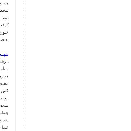
مسـوو
شخصیت
دوم ا
گرفت 
خـورد
به صف
شهیـد
ـ رفت
مـىآم
محروم
محبت 
کس را
روحیه
مثبت 
جـواد
شد و 
خـدا 