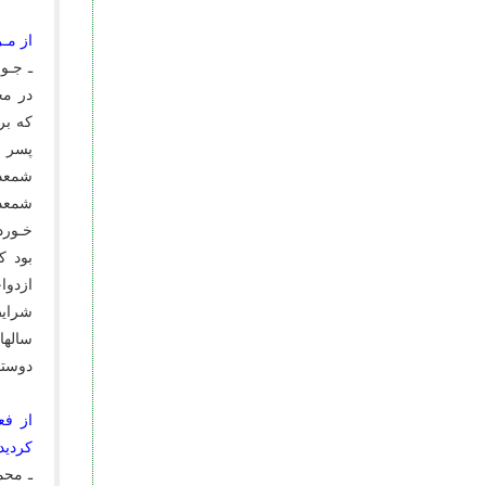
از مـر
ـ جـو
در مح
که بر
پسر خ
شمعدا
شمعدا
خـورد
بود ک
ازدوا
سالها
دوستا
از فع
کردید
ـ محم