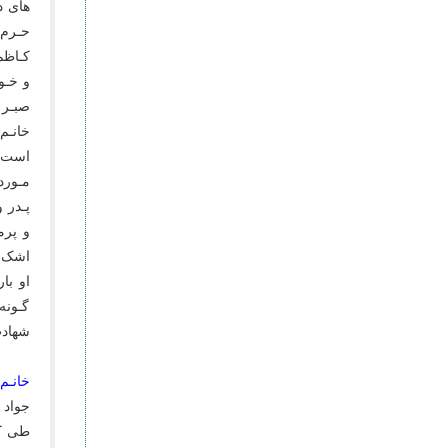
هاى د
حـرم 
کـاظم
و خـو
صبـر 
خانـم
است ک
مـورد
پـدر 
و پرم
اشک و
او با
گـونه
شهاد
خانـم
جواد 
طى کر