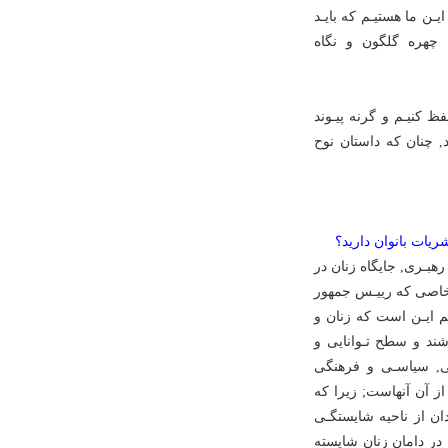
ایـن ما هستیـم که بایـد
ه چهره گلگون و نگاه
ظ کنیـم و گرنه پیـوند
, چنان که داستان نوح
یات بانوان دارید؟
هبـرى, جایگاه زنان در
ت خاصى که رییـس جمهور
م ایـن است که زنان و
شند و سطح تـوانایى و
عى, سیاسـى و فرهنگى
ز آن آنهاست; زیرا که
ن از ناحیه شایستگـى
در دامان زنان شایسته