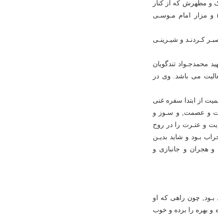
اک و مطهرش که از کنار
 و مزار امام مـوسـى
ـر کـردنـد و شیـرینـى
ید محمدجـواد تندگویان
لیت مى باشد. وى در
میت از ابتدا سفره غنى
یت و عصمت, و سـوز و
یت و عتـرت را در روح
راب بـود و شاید بدیـن
و هجران و جانبازى و
بـود, چون راهى که او
 و بهره را برده و خوب