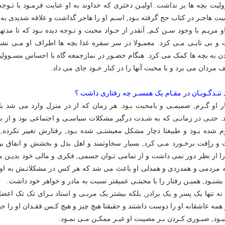
لیت بچه ها بر نداشت. اولیـن دخترى که خداوند به او عنایت فرمـود با تـوجه 
 هاجـر در کتاب حج گرفته بـود, اسـم او را هاجر گذاشت و علاقه شدیدى به ا
و مریـم با وجود سـن کـم, آنقدر از جـواد محبت و تـوجه دیده بـود که تا مدتها
و بى تابـى مـى کرد. معمـولا در سر سفره غذا بچه ها اطراف او مـى نشستن
ن به بچه ها کمک مى کرد. هنگام حضـور در نمازجمعه گاه با احساس مسـوولیت 
 مردان مى برد و با محبت آنها را در کنار خـود جاى مى داد.
 تنـدگـویـان در مقـام یک همسـر چه رفتارى داشت ؟
ار او گـرم, صمیمـى و بامحبت بـود. هر زمان که از در منزل وارد مى شد ب
د. حتـى در زمانـى که به شـدت درگیر مشکلات سیاسـى و اجتماعى بود و از
 شده بـود و طبیعتا دچار مشکل معیشتـى شده بـود, رفتارش تغییر نکرده, 
و رإفت برخـورد مـى کرد, بسیار سخاوتمند و اهل بذل و بخشش و انفاق بود
 از نظر دور نمى داشت و از تمامى تـوان جسمى, فکرى و مالى خود بدیـن م
 مردمى و همدردى و همدلى او باعث مى شد که هر کس در مشکلاتـش به او رج
بشنـود, همیـن رفتار را با محبتـى عمیقتر نسبت به مادر و خواهر خود داشت.
 نه تنها یک پسر و یک برادر, بلکه بیشتر یک مربـى و استاد بـراى تک تک اع
همه عاشقانه او را دوست داشتند و حقیقتا هیچ چیز و هیچ کـس فقـدان او را جب
نبـود, صبـورى کـردن بـر مصیبت او غیـر ممکـن مـى نمـود.