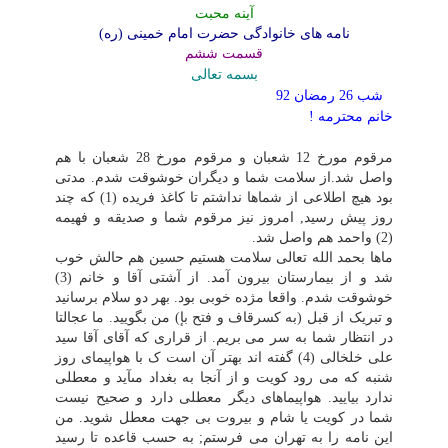
آینه محبت
نامه هاى خانوادگى حضرت امام خمینى (ره)
قسمت ششم
بسمه تعالى
شب 26 رمضان 92
خانم محترمه !
مرقوم مورخ 12 شعبان و مرقوم مورخ 28 شعبان با هم
واصل شد.از سلامت شما و دیگران خوشوقت شدم. مدتى
بود هیچ اطلاعى از شماها نداشتم تا کاغذ فریده (1) که چند
روز پیش رسید, امروز نیز مرقوم شما و صدیقه و فهیمه
(2) واحمد هم واصل شد.
ماها بحمد الله تعالى سلامت هستیم حسین هم حالش خوب
شد و از بیمارستان بیرون آمد. از آشتى آقا و خانم (3)
خوشوقت شدم. واقعا مژده خوبى بود. بهر دو سلام برسانید
و تبریک از قبل (به کسرقاف و فتح بإ) من بگویید. ما عجالتا
در انتظار شما به سر مى بریم. از قرارى که آقاى آقا سید
على خلخالى (4) گفته اند بهتر آن است ک با هواپیماى روز
شنبه که مى رود کویت و از آنجا به بغداد مىآید و معطلى
ندارد بیایید. هواپیماهاى دیگر معطلى دارد و صحیح نیست
شما در کویت یا شام و بیروت بى جهت معطل شوید. من
این نامه را به تهران مى فرستم; به حسب قاعده تا رسید