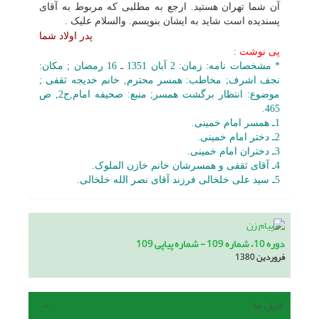
آن شما تهران هستید. ارجع به مطلبى که مربوط به آقاى
پسندیده است شاید به ایشان بنویسم. والسلام علیک .
پدر اولاد شما
پى نوشت :
* مشخصات نامه: زمان: 2 آبان 1351 ـ 16 رمضان ; مکان:
نجف اشرف; مخاطب: همسر محترم, خانم خدیجه ثقفى ;
موضوع: انتظار برگشت همسر; منبع: صحیفه امام,ج2, ص
465.
1ـ همسر امام خمینى.
2ـ دختر امام خمینى.
3ـ دختران امام خمینى.
4ـ آقاى ثقفى و همسرشان خانم خازن الملوک.
5ـ سید على خلخالى فرزند آقاى نصر الله خلخالى.
دوره 10، شماره 109 - شماره پیاپی 109
فروردین 1380
فایل ها