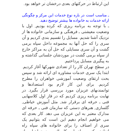
این ارتباط در حرکتهاى بعدى درخشان تر خواهد بود.
ـ مناسب است در باره نوع خدمات این مرکز و چگونگى
ارائه خدمات به خانواده ها بیشتر توضیح دهید.
ـ با توجه به برنامه ریزى که کرده بودیم, اول با
وضعیت معیشتى ـ فرهنگى و سازمانى خانواده ها از
نزدیک آشنا شدیم. مسایل را تقسیم بندى کردیم و آن
سرى را که حل آنها به مجموعه داخل سپاه برمى
گشت و آن سرى مسایلى که حل آن به مراکز خارج
از سپاه برمى گشت در موردشان جلساتى گذاشته و
به پیگیرى مسایل پرداختیم.
در سطح تهران کار را از تعدادى شهرکها آغاز کردیم.
ابتدا یک سرى خدمات مشاوره اى ارائه شد و سپس
بحث ارتقاى وضعیت آموزشى خواهران را مطرح
کردیم. براى این کار لازم بود استعدادها و
توانمندىهاى عزیزان مورد بررسى قرار بگیرد. در
نهایت برنامه ریزى کردیم که در فاز اول کلاسهایى
فنى ـ حرفه اى برقرار شد, مثل آموزش خیاطى,
گلسازى, هنرهاى دستى که سازمان فنى ـ حرفه اى
مدارک معتبر به این عزیزان مى دهد. کار بعدى که
مى خواهیم انجام دهیم این است که بتوانیم یک
سرى از اصناف را براى خانواده هاى سپاه راه