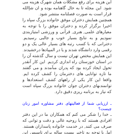
این هزینه براى رفع مشکلات همان شهرک هزینه مى
شود. این مجله تا به حال گاهنامه بوده و ان شإالله
قرار است به صورت فصلنامه منتشر شود.
همچنین همایش دختران موفق خانواده بزرگ سپاه را
اخیرا برگزار کرده و دختران موفق را با توجه به
معیارهاى علمى, هنرى, قرآنى و ورزشى امتیازبندى
نمودیم و به نتایج بسیار خوب و جالبى رسیدیم.
دخترانى که با کسب رتبه هاى بسیار عالى یک و دو
رقمى وارد دانشگاه شدند و یا در المپیادها درخشیدند.
این همایش مختص تهران نیست و سال گذشته آن را
در استان خوزستان راه اندازى کردیم. این کار آنقدر
تحول ایجاد کرده بود که پدران مىآمدند و مى گفتند
ما تازه توانایى هاى دخترمان را کشف کرده ایم.
واقعا این کار یکى از راههاى کشف استعدادها و
توانمندىهاى دختران جوان خانواده بزرگ سپاه است
که نیاز به برنامه ریزى دقیق دارد.
ـ ارزیابى شما از فعالیتهاى دفتر مشاوره امور زنان
چیست؟
ـ خدا را شکر مى کنم که همکاران ما در این دفتر
افرادى هستند که با روحیه عالى و دقت و توانى که
صرف مى کنند, در خدمت خانواده پاسداران هستند.
اما, با توجه به تإخیر بیست ساله براى تإسیس این