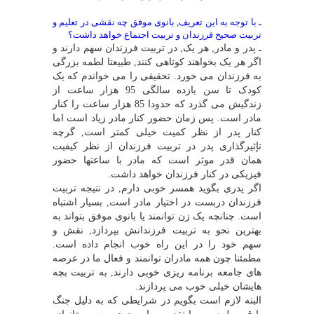
ـ با توجه به این تعریف, بانوى موفق چه نقشى در تعلیم و
تربیت صحیح فرزندان و تربیت اجتماع خواهد داشت؟
ـ پدر و مادر, هر یک, در تربیت فرزندان سهم دارند و
اگر هر یک بخواهند کوتاهى کنند, طبیعتا لطمه بزرگى
به فرزندان مى خورد. تحقیقى را مى خواندم که یک
کودک تا سن یازده سالگى 95 هزار ساعت از
زندگیش مى گذرد که حدودا 85 هزار ساعت را کنار
مادر است. پس زمان حضور کنار مادر زیاد است اما
کنار پدر از نظر کمیت خیلى کمتر است, گرچه
تإثیرگذارى پدر در تربیت فرزندان از نظر کیفیت
همان قدر موثر است که مادر با ساعتها حضور
فیزیکى در کنار فرزندان خواهد داشت.
اگر پدرى بگوید همسر خوبى دارم, در نتیجه تربیت
فرزندان دربست در اختیار مادر است, بسیار اشتباه
است. چنانچه یک زن توانمند یا بانوى موفق بتواند به
بهترین نحو به تربیت فرزندانش بپردازد, نقش و
سهم خود را در این راه خوب انجام داده است.
مطمئنا چون همه مادران توانمند و فعال ما در عرصه
هاى جامعه برنامه ریزى خوبى دارند, به تربیت بچه
هایشان خیلى خوب مى پردازند.
البته لازم است بگویم در شرایطى که به دلیل جنگ