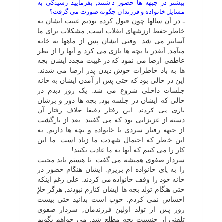
بیشتر در جبهه ها حضور داشتند, بفرمایید رسیدگى به
مسایل خانواده و فرزندان چگونه صورت مى گرفت؟
ـ در آن سالها چون قبول کرده بودیم غیبت ایشان به
خاطر حفظ ارزشهاى انقلاب است, مشکلات براى ما
آسانتر مى شد. وقتى ایشان پس از ماهها به خانه
مىآمد, آنقدر با بچه ها بازى مى کرد و آنها را از نظر
عاطفى ارضا مى نمود که در غیبت مجدد ایشان بچه
ها به یاد خاطرات خوش دیدن پدر ارضا مى شدند.
این در حالى بود که حتى پس از آمدن ایشان به خانه
جلسات داخلى شروع مى شد. یک روز دیدم در
حالى که ایشان در جلسه بود, بچه ها دور و برشان
بازى مى کردند. این رفتار دقیقا خلاف رفتار آن
دسته از عزیزانى بود که مى گفتند: بعد از بازگشت
از جبهه رفتار سردى با خانواده و بچه ها داریم, به
این خاطر که احتمال شهادت ما زیاد است. ما این
کار را مى کنیم که آنها به ما عادت نکنند!
سردار صفوى همیشه مى گفت: تا هستم باید محبت
را به پاى خانواده ام بریزم. ایشان هنگام حضور در
خانه خود را وقف خانواده مى کردند. على رغم اینکه
حتى هنگام تولد بچه ها ایشان کنارم نبودند, هرگز خلإ
احساس نمى کردم. خوب است بدانید حتى بیست
روز پس از تولد اولین فرزندمان, سردار صفوى
تلفنى از جنسیت بچه مطلع شد. مى خواهم بگویم