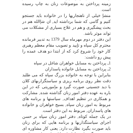
زمینه پرداختن به موضوعات زنان به چاپ رسیده
است.
منشإ خیلى از ناهنجاریها را در خانواده باید جستجو
کنیم و گامى که شما برداشته اید, ان شإالله هم در
بحث پیشگیرى و هم در علاج بسیارى از مشکلات مى
تواند موثر باشد.
این دفتر در دوم مهرماه سال 1379 به تدبیر فرمانده
محترم کل سپاه و تإیید و تصویب مقام معظم رهبرى
کار خود را شروع کرد که از ابتدا دو هدف عمده را
پیش رو داشت:
1ـ پرداختن به مسایل خواهران شاغل در سپاه
2ـ پرداختن به مسایل خانواده پاسداران
بنابراین با توجه به خانواده بزرگ سپاه که مى طلبد
دقت نظر روى برنامه ریزى و سیاستگزارىهاى کلان
با دید جنسیتى صورت گیرد و مإموریتى که در این
باره به عهده دفتر امور زنان گذاشته شده, مشارکت
و همکارى در تنظیم اهداف, سیاستها و برنامه هاى
مربوط به امور زنان سپاه, بسیج خواهران و خانواده
هاى پاسداران, مربوط به این دفتر است.
در یک جمله کوتاه, دفتر امور زنان سپاه بر حسن
اجراى سیاستگذارىها و برنامه هایى که براى زنان
باید صورت بگیرد نظارت دارد; یعنى کار مشاوره اى