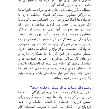
اندازى بکنیم. براى این کار لازم بود حمایتهایى از
طرف صنوف بازار انجام گیرد.
مسإله دیگر ریشه یابى علل عدم مراجعه خانواده ها
به مراکز مشاوره است که علتهاى مختلفى دارد: یا
خانواده ها اصلا ضرورت آن را احساس نمى کردند یا
اگر ضرورت را حس مى کردند, موانعى در سر راه
بود. در هر صورت آنها نمى توانستند از مراکز
مشاوره مرتبط و از خدمات آنجا بهره مند شوند.
براى حل این مشکل مراکز مشاوره از تمرکز در یک
جا در آمد و در شهرکها وارد شد که مشاوره حقوقى,
خانوادگى, تحصیلى و ازدواج را انجام مى دهند. افراد
بسیار مجربى در این کار با ما همکارى دارند و
روزهاى کار مراکز مشاوره از طریق اطلاعیه ها و
نمایندگان شهرکها اعلام مى شود که الحمدلله تاکنون
با استقبال خوبى روبه رو بوده, به حدى که توان ما
نمى تواند جوابگوى نیاز مراجعان باشد و بعضا باید
یک یا دو ماه در نوبت بمانند.
ـ شیوه کار شما در مراکز مشاوره چگونه است؟
ـ در این مراکز, خدمات مشاوره اى رایگان است. ما
در این مراکز به خانواده ها جهت تصمیم گیرى براى
بستن قرارداد اقتصادى یا انجام معامله و یا عقد
ازدواج و ... کمک مى کنیم تا ضریب اطمینان کار