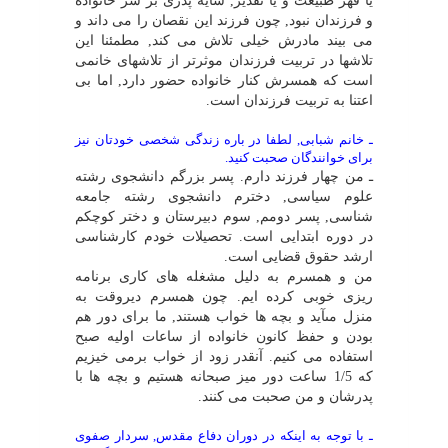
یا قهر طبیعت و یا تقدیر, سایه پدرى بر سر خانواده
و فرزندان نبود, چون فرزند این نقصان را مى داند و
مى بیند مادرش خیلى تلاش مى کند, مطمئنا این
تلاشها در تربیت فرزندان موثرتر از تلاشهاى خانمى
است که همسرش کنار خانواده حضور دارد, اما بى
اعتنا به تربیت فرزندان است.
ـ خانم شبابى, لطفا در باره زندگى شخصى خودتان نیز
براى خوانندگان صحبت کنید.
ـ من چهار فرزند دارم. پسر بزرگم دانشجوى رشته
علوم سیاسى, دخترم دانشجوى رشته جامعه
شناسى, پسر دومم, سوم دبیرستان و دختر کوچکم
در دوره ابتدایى است. تحصیلات خودم کارشناسى
ارشد حقوق قضایى است.
من و همسرم به دلیل مشغله هاى کارى برنامه
ریزى خوبى کرده ایم. چون همسرم دیروقت به
منزل مىآید و بچه ها خواب هستند, ما براى دور هم
بودن و حفظ کانون خانواده از ساعات اولیه صبح
استفاده مى کنیم. آنقدر زود از خواب برمى خیزیم
که 1/5 ساعت دور میز صبحانه هستیم و بچه ها با
پدرشان و من صحبت مى کنند.
ـ با توجه به اینکه در دوران دفاع مقدس, سردار صفوى