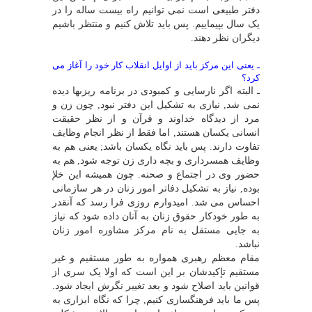
دفتر طبیعى است نمى توانیم راه بیست ساله را در
یک سال بپیماییم. پس باید تلاش کنیم و منتظر باشیم
دیگران نظر دهند.
ـ یعنى این مرکز باید از اوایل انقلاب کار خود را آغاز مى
کرد؟
ـ البته اگر نارسایى و کمبودى در برنامه ریزىها دیده
نمى شد, نیازى به تشکیل این دفتر نبود, چون زن و
مرد از دیدگاه خداوند و قرآن و از نظر حقیقت
انسانى یکسان هستند, اما فقط از نظر انجام وظایف
تفاوت دارند. پس باید نگاه یکسان باشد; یعنى هم به
وظایف همسردارى و بچه دارى زن توجه شود, هم به
حضور وى در اجتماع و صحنه. چون همیشه این خلإ
بوده, نیاز به تشکیل دفاتر امور زنان در هر سازمانى
احساس مى شد. امیدوارم روزى فرا رسد که آنقدر
به طور خودکار حقوق زنان به آنان داده شود که نیاز
به جایى مستقل به نام مرکز مشاوره امور زنان
نباشد.
مقام معظم رهبرى همواره به طور مستقیم و غیر
مستقیم تإکیدشان بر این است که اولا یک سرى از
قوانین باید اصلاح شود و بعد تغییر نگرش ایجاد شود.
پس ما باید فرهنگسازى کنیم, چرا که نگاه ابزارى به