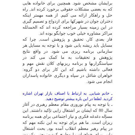
برایشان مشخص شود. همچنین براى خانواده هایى
که به بعضى مشکلات حقوقى برخورد کرده اند, راه
حل و راهکار ارائه مى کنیم. از همه مهمتر اینکه
دختران جوان در شهرکها براى ازدواج و تصمیم گیرى
در این زمینه بسیار مراجعه کرده اند که الحمدلله
مراکز مشاوره خیلى خوب جوابگو بوده اند.
فاز بعدى کار, تحقیق و پژوهش است, چرا که
مسایل باید ریشه یابى شود و با توجه به مسایل هر
سازمانى برنامه ریزى مى شود. در واقع نتایج
پژوهش و تحقیقات به ما کمک مى کند در
سیاستگزارىها و برنامه ریزىهاى کلان نقش مهم و
فعالى داشته باشیم که این کار براى دو گروه:
خواهران شاغل در سپاه و دیگرى خانواده پاسداران
انجام مى شود.
ـ خانم شبابى, به ارتباط با اصناف بازار تهران اشاره
کردید. لطفا در این باره بیشتر توضیح دهید.
ـ با توجه به پیام نوروزى مقام معظم رهبرى در آغاز
سال 80 که ایشان بر اشتغال زایى تإکید داشتند, این
مسإله دغدغه فکرى و نیاز اجتماعى براى همه برنامه
ریزان است. ما هم براى توجه به این نکته مهم که
در پیام رهبر معظم انقلاب آمده بود, بحث اشتغال
زایى براى خواهران را مطرح کردیم; یعنى یک زن