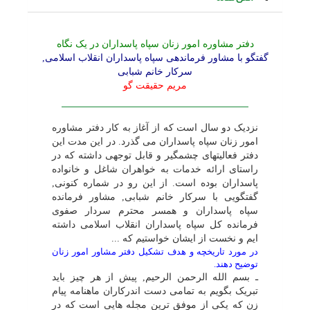
دفتر مشاوره امور زنان سپاه پاسداران در یک نگاه
گفتگو با مشاور فرماندهى سپاه پاسداران انقلاب اسلامى,
سرکار خانم شبابى
مریم حقیقت گو
نزدیک دو سال است که از آغاز به کار دفتر مشاوره
امور زنان سپاه پاسداران مى گذرد. در این مدت این
دفتر فعالیتهاى چشمگیر و قابل توجهى داشته که در
راستاى ارائه خدمات به خواهران شاغل و خانواده
پاسداران بوده است. از این رو در شماره کنونى,
گفتگویى با سرکار خانم شبابى, مشاور فرمانده
سپاه پاسداران و همسر محترم سردار صفوى
فرمانده کل سپاه پاسداران انقلاب اسلامى داشته
ایم و نخست از ایشان خواستیم که ...
در مورد تاریخچه و هدف تشکیل دفتر مشاور امور زنان
توضیح دهند.
ـ بسم الله الرحمن الرحیم, پیش از هر چیز باید
تبریک بگویم به تمامى دست اندرکاران ماهنامه پیام
زن که یکى از موفق ترین مجله هایى است که در