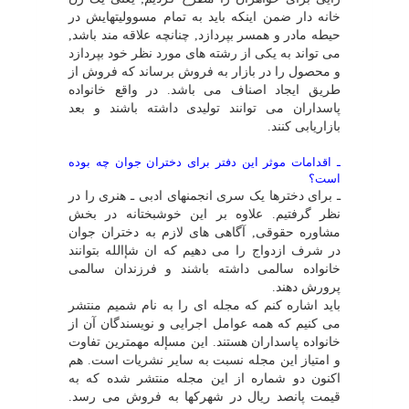
خانه دار ضمن اینکه باید به تمام مسوولیتهایش در
حیطه مادر و همسر بپردازد, چنانچه علاقه مند باشد,
مى تواند به یکى از رشته هاى مورد نظر خود بپردازد
و محصول را در بازار به فروش برساند که فروش از
طریق ایجاد اصناف مى باشد. در واقع خانواده
پاسداران مى توانند تولیدى داشته باشند و بعد
بازاریابى کنند.
ـ اقدامات موثر این دفتر براى دختران جوان چه بوده
است؟
ـ براى دخترها یک سرى انجمنهاى ادبى ـ هنرى را در
نظر گرفتیم. علاوه بر این خوشبختانه در بخش
مشاوره حقوقى, آگاهى هاى لازم به دختران جوان
در شرف ازدواج را مى دهیم که ان شإالله بتوانند
خانواده سالمى داشته باشند و فرزندان سالمى
پرورش دهند.
باید اشاره کنم که مجله اى را به نام شمیم منتشر
مى کنیم که همه عوامل اجرایى و نویسندگان آن از
خانواده پاسداران هستند. این مسإله مهمترین تفاوت
و امتیاز این مجله نسبت به سایر نشریات است. هم
اکنون دو شماره از این مجله منتشر شده که به
قیمت پانصد ریال در شهرکها به فروش مى رسد.