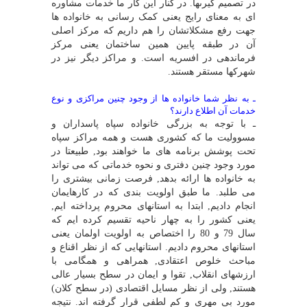
در تصمیم گیرىها. در کنار این کار ما خدمات مشاوره
اى به معناى رایج یعنى کمک رسانى به خانواده ها
جهت رفع مشکلاتشان را هم داریم که مرکز اصلى
آن در طبقه پایین همین ساختمان یعنى مرکز
فرماندهى در افسریه است. و مراکز دیگر نیز در
شهرکها مستقر هستند.
ـ به نظر شما خانواده ها از وجود چنین مراکزى و نوع
خدمات آن اطلاع دارند؟
ـ با توجه به بزرگى خانواده سپاه پاسداران و
مسوولیت ما که کشورى هست و همه مراکز سپاه
تحت پوشش برنامه هاى ما خواهند بود, طبیعتا در
مورد وجود چنین دفترى و نحوه خدماتى که مى تواند
به خانواده ها ارائه بدهد, فرصت زمانى بیشترى را
مى طلبد. ما طبق اولویت بندى که در کارهایمان
انجام دادیم, ابتدا به استانهاى محروم پرداخته ایم,
یعنى کشور را به چهار ناحیه تقسیم کرده ایم که
سال 79 و 80 را اختصاص به اولویت اولمان یعنى
استانهاى محروم دادیم. استانهایى که از نظر اقناع و
مباحث خلوص اعتقادى, همراهى و همگامى با
ارزشهاى انقلاب, تقوا و ایمان در سطح بسیار عالى
هستند, ولى از نظر مسایل اقتصادى (در سطح کلان)
مورد بى مهرى و کم لطفى قرار گرفته اند. نتیجه