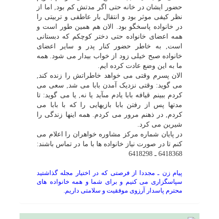
حضور ایشان در خانه حتى اگر مدتش کم بود, اما از
نظر کیفى موثر بود و انتقال بار عاطفى و تربیتى را
در خانواده پاسخگو بود. الان هم همین طور است و
همه اعضاى خانواده حتى دختر کوچکم که دبستانى
است, به خاطر حضور کنار پدر و سایر اعضاى
خانواده صبح خیلى زود از خواب بیدار مى شود. همه
ما به این وضع عادت کرده ایم.
الان پسرم وقتى مى خواهد خاطراتش را زنده کند,
مى گوید: وقتى نزدیک آمدن بابا مى شد, سعى مى
کردم ببینم قیافه بابا یادم مىآید یا نه, یا مى گوید: تا
مدتها پس از رفتن بابا بازیهایى را که با بابا مى
کردم, در ذهنم مرور مى کردم. همه اینها زندگى را
شیرین مى کرد.
در پایان شماره مرکز مشاوره خواهران را اعلام مى
کنم تا در صورت نیاز خانواده ها با ما در تماس باشند:
6418368 ـ 6418298
پیام زن ـ مجددا از فرصتى که در اختیار مجله گذاشتید
سپاسگزارى مى کنیم و براى شما و همه خانواده هاى
محترم پاسدار آرزوى موفقیت و سلامتى داریم.