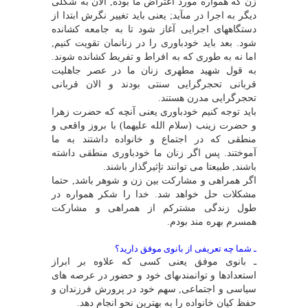
زن که همواره مورد اعتراض ما بوده, الان به شکلى
دیگر به اجرا در مىآید; یعنى باید تغییر نگرش ابتدا از
دستگاههاى اجرایى آغاز شود تا به جامعه کشانده
شود. بعد باید خودباورى را در زنانمان تقویت کنیم,
اما نه به طورى که به افراط و تفریط کشانده شوند.
به قول شهید مطهرى زنان ما در عصر جاهلیت
قربانى تحجرگرایى سنتى بودند و الان قربانى
تحجرگرایى مدرن هستند.
باید توجه کنیم خودباورى یعنى آنچه که حضرت زهرا
و حضرت زینب (سلام الله علیهما) با بروز واقعى و
منطقى که در اجتماع و خانواده داشتند به ما
آموختند. پس اگر زنان ما خودباورى منطقى داشته
باشند, طبیعتا مى توانند تإثیرگذار باشند.
اگر همراهى و مشارکت بین زن و شوهر باشد, حتما
مشکلات حل خواهد شد. خدا را شکر همواره در
طول زندگى مشترکم از همراهى و مشارکت
همسرم بهره مند بودم.
ـ شما چه تعریفى از بانوى موفق دارید؟
ـ بانوى موفق یعنى کسى که علاوه بر ابراز
استعدادها و توانمندىهاى خود و حضور در عرصه هاى
سیاسى و اجتماعى, سهم خود در پرورش فرزندان و
حفظ کیان خانواده را به بهترین نحو انجام دهد.