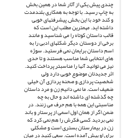
چندى پیش یکى از آثار شما در همین بخش
به چاپ رسید. با توجه به همکارى بلندمدت
و کند خود با این بخش, پیشرفتهاى خوبى
داشته اید. مهمترین مطلب این است که
قالب داستان کوتاه را مى شناسید و مانند
برخى از دوستان, دیگر شکلهاى ادبى را به
اسم داستان برایمان نمى فرستید. سوژه
هاى انتخابى شما مناسب هستند و تا حدى
نیز مى توانید آنها را مناسبتر پرداخت کنید.
اثر جدیدتان موضوع خوبى دارد ولى
شخصیت پردازى و صحنه پردازى آن خیلى
ضعیف است. ما نمى دانیم زن و مرد داستان
چه گذشته اى داشته اند و حال به چه
مناسبتى این همه با هم حرف مى زنند. در
ضمن اگر از همان اول اسمى از پرستار و باند
نمى بردید, کسى فکرش را هم نمى کرد که
زن در بیمارستان بسترى است و مشکلى
براى او پیش آمده است. سعى کنید در میان