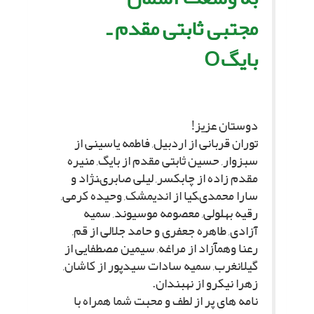
مجتبى ثابتى مقدم ـ
بایگO
دوستان عزیز!
توران قربانى از اردبیل, فاطمه یاسینى از
سبزوار, حسین ثابتى مقدم از بایگ, منیره
مقدم زاده از چابکسر, لیلى صابرىنژاد و
سارا محمدىکیا از اندیمشک, وحیده کرمى,
رقیه بهلولى, معصومه موسیوند, سمیه
آزادى, طاهره جعفرى و حامد جلالى از قم,
رعنا وهمآزاد از مراغه, سیمین مصطفایى از
گیلانغرب, سمیه سادات سیدپور از کاشان,
زهرا نیکرو از نهبندان.
نامه هاى پر از لطف و محبت شما همراه با