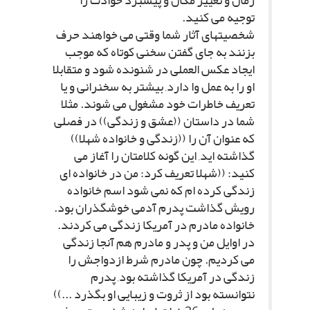
زمان و تغییر مکان و پیشبرد حوادث را
توجیه مى کنید.
شخصیتهاى آثار شما وقتى مى خواهند حرف
بزنند به جاى گفتن سخنى کوتاه که موجب
ایجاد عکس العملى در شنونده شود و متقابلا
او را به عمل وا دارد, بیشتر به سخنرانى و یا
تعریف خاطرات خود مشغول مى شوند. مثلا
شما در داستان ((عشق و زندگى)) در فصلى
که عنوان آن را ((زندگى و خانواده شهلا))
گذاشته اید, این گونه کلامتان را آغاز مى
کنید: ((شهلا تعریف کرد: من در خانواده اى
زندگى کرده ام که نمى شود اسم خانواده
رویش گذاشت پدرم آدمى خوشگذران بود.
خانواده مادرم در آمریکا زندگى مى کردند.
در اوایل من و پدر و مادرم هم آنجا زندگى
مى کردیم. چون مادرم شرط ازدواجش را
زندگى در آمریکا گذاشته بود, پدرم
نتوانسته بود از ثروت و زیبایى او بگذرد ...))