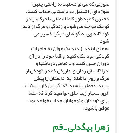
صورتى که مى توانستید به راحتى چنین
سوژه اى را تبدیل به داستانى جذاب کنید.
دخترى که به طور کاملا اتفاقى با مرگ برادر
کوچک مواجه مى شود و زندگى و مرگ از دید
کودکانه وى به گونه اى دیگر تفسیر مى
شود.
به جاى اینکه از دید یک جوان به خاطرات
کودکى خود نگاه کنید, واقعا خود را در آن
دوران حس کنید و با تمامى دریافتها و
ادراکات آن زمان و تعاریفى که در کودکى از
مرگ و روح داشته اید, داستان را پیش
ببرید. مطمئن باشید که اگر این کار را بکنید,
اثرى بسیار زیبا خلق خواهید کرد که حتما
براى کودکان و نوجوانان جذاب خواهد بود.
موفق باشید.
زهرا بیگدلى ـ قم