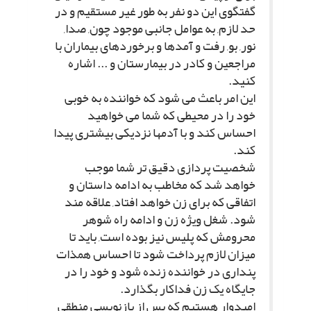
گفتگوى این دو نفر به طور غیر مستقیم و در
حد لازم, به عوامل جانبى موجود چون, صدا,
نور, بو, رفت و آمدها و برخوردهاى بیماران با
مراجعین و کادر در بیمارستان و ... اشاره
کنید.
این امر باعث مى شود که خواننده به خوبى
خود را در محیطى که شما مى خواهید
احساس کند و با آدمها نزدیکى بیشترى پیدا
کند.
شخصیت پردازى دقیق تر شما موجب
خواهد شد که مخاطب به ادامه داستان و
اتفاقى که براى زن خواهد افتاد, علاقه مند
شود. شغل ویژه زن و ادامه راه شوهر
محرومش که پلیس نیز بوده است, باید تا
میزان لازم پرداخت شود تا احساس همذات
پندارى در خواننده زنده شود و خود را در
جایگاه یک زن فداکار بگذارد.
امیدوار هستیم که پس از بازنویسى منطقى