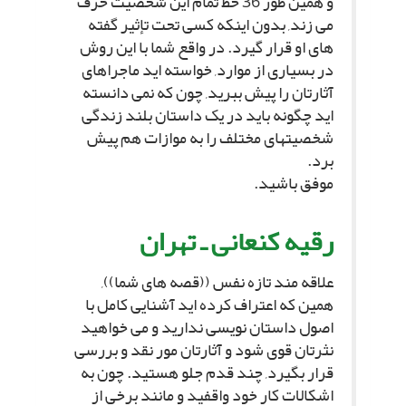
و همین طور 36 خط تمام این شخصیت حرف
مى زند, بدون اینکه کسى تحت تإثیر گفته
هاى او قرار گیرد. در واقع شما با این روش
در بسیارى از موارد, خواسته اید ماجراهاى
آثارتان را پیش ببرید, چون که نمى دانسته
اید چگونه باید در یک داستان بلند زندگى
شخصیتهاى مختلف را به موازات هم پیش
برد.
موفق باشید.
رقیه کنعانى ـ تهران
علاقه مند تازه نفس ((قصه هاى شما)),
همین که اعتراف کرده اید آشنایى کامل با
اصول داستان نویسى ندارید و مى خواهید
نثرتان قوى شود و آثارتان مور نقد و بررسى
قرار بگیرد, چند قدم جلو هستید. چون به
اشکالات کار خود واقفید و مانند برخى از