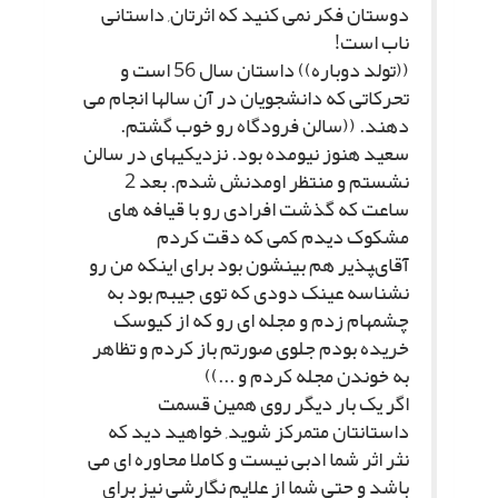
دوستان فکر نمى کنید که اثرتان, داستانى
ناب است!
((تولد دوباره)) داستان سال 56 است و
تحرکاتى که دانشجویان در آن سالها انجام مى
دهند. ((سالن فرودگاه رو خوب گشتم.
سعید هنوز نیومده بود. نزدیکیهاى در سالن
نشستم و منتظر اومدنش شدم. بعد 2
ساعت که گذشت افرادى رو با قیافه هاى
مشکوک دیدم کمى که دقت کردم
آقاىپذیر هم بینشون بود براى اینکه من رو
نشناسه عینک دودى که توى جیبم بود به
چشمهام زدم و مجله اى رو که از کیوسک
خریده بودم جلوى صورتم باز کردم و تظاهر
به خوندن مجله کردم و ...))
اگر یک بار دیگر روى همین قسمت
داستانتان متمرکز شوید, خواهید دید که
نثر اثر شما ادبى نیست و کاملا محاوره اى مى
باشد و حتى شما از علایم نگارشى نیز براى