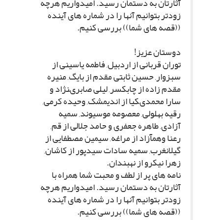
آثارتان به دستمان رسید. امیدواریم هرچه
زودتر بتوانیم آنها را در شماره هاى آینده
((قصه هاى شما)) بررسى کنیم.
دوستان عزیز!
توران قربانى از اردبیل, فاطمه یاسینى از
سبزوار, حسین ثابتى مقدم از بایگ, منیره
مقدم زاده از چابکسر, لیلى صابرىنژاد و
سارا محمدىکیا از اندیمشک, وحیده کرمى,
رقیه بهلولى, معصومه موسیوند, سمیه
آزادى, طاهره جعفرى و حامد جلالى از قم,
رعنا وهمآزاد از مراغه, سیمین مصطفایى از
گیلانغرب, سمیه سادات سیدپور از کاشان,
زهرا نیکرو از نهبندان.
نامه هاى پر از لطف و محبت شما همراه با
آثارتان به دستمان رسید. امیدواریم هرچه
زودتر بتوانیم آنها را در شماره هاى آینده
((قصه هاى شما)) بررسى کنیم.