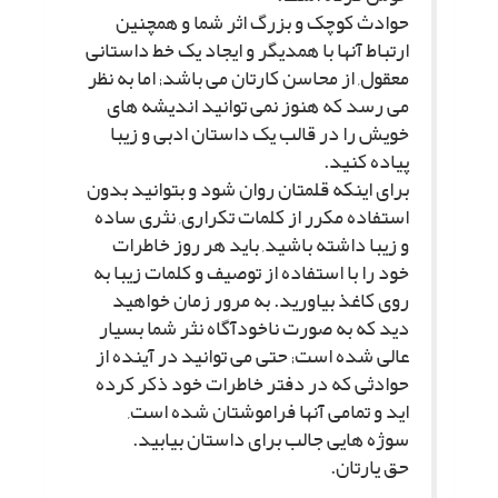
حوادث کوچک و بزرگ اثر شما و همچنین
ارتباط آنها با همدیگر و ایجاد یک خط داستانى
معقول, از محاسن کارتان مى باشد; اما به نظر
مى رسد که هنوز نمى توانید اندیشه هاى
خویش را در قالب یک داستان ادبى و زیبا
پیاده کنید.
براى اینکه قلمتان روان شود و بتوانید بدون
استفاده مکرر از کلمات تکرارى, نثرى ساده
و زیبا داشته باشید, باید هر روز خاطرات
خود را با استفاده از توصیف و کلمات زیبا به
روى کاغذ بیاورید. به مرور زمان خواهید
دید که به صورت ناخودآگاه نثر شما بسیار
عالى شده است; حتى مى توانید در آینده از
حوادثى که در دفتر خاطرات خود ذکر کرده
اید و تمامى آنها فراموشتان شده است,
سوژه هایى جالب براى داستان بیابید.
حق یارتان.