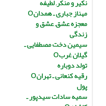
نکیر و منکر, لطیفه
مهناز جبارى ـ همدانO
معجزه عشق, عشق و
زندگى
سیمین دخت مصطفایى ـ
گیلان غربO
تولد دوباره
رقیه کنعانى ـ تهرانO
پول
سمیه سادات سیدپور ـ