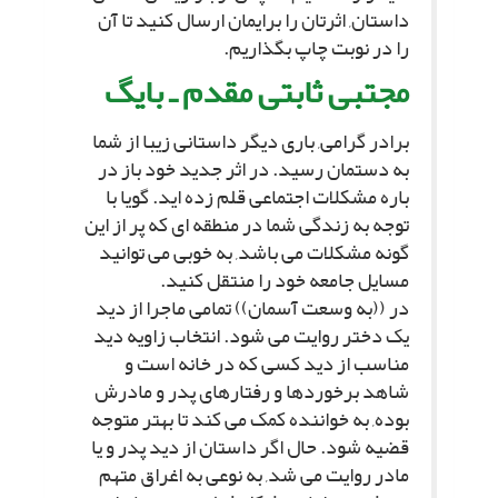
داستان, اثرتان را برایمان ارسال کنید تا آن
را در نوبت چاپ بگذاریم.
مجتبى ثابتى مقدم ـ بایگ
برادر گرامى, بارى دیگر داستانى زیبا از شما
به دستمان رسید. در اثر جدید خود باز در
باره مشکلات اجتماعى قلم زده اید. گویا با
توجه به زندگى شما در منطقه اى که پر از این
گونه مشکلات مى باشد, به خوبى مى توانید
مسایل جامعه خود را منتقل کنید.
در ((به وسعت آسمان)) تمامى ماجرا از دید
یک دختر روایت مى شود. انتخاب زاویه دید
مناسب از دید کسى که در خانه است و
شاهد برخوردها و رفتارهاى پدر و مادرش
بوده, به خواننده کمک مى کند تا بهتر متوجه
قضیه شود. حال اگر داستان از دید پدر و یا
مادر روایت مى شد, به نوعى به اغراق متهم