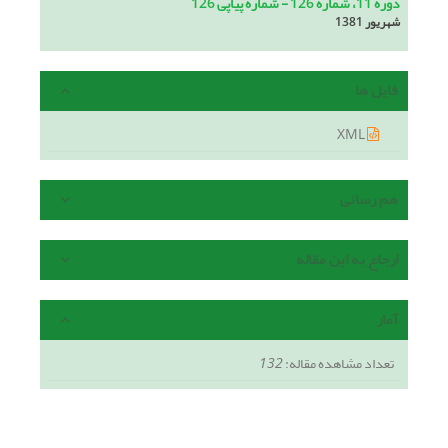
دوره 11، شماره 126 - شماره پیاپی 126
شهریور 1381
فایل ها
XML
هم رسانی
ارجاع به این مقاله
آمار
تعداد مشاهده مقاله:
132