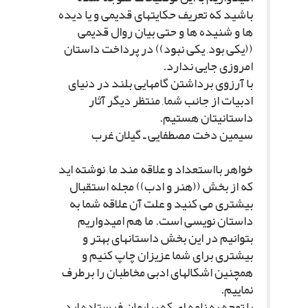
باشید که تعریف حکایتهاى قدیمى و یا دیده
ها و شنیده ها و حتى بیان روال قدیمى
((یکى بود, یکى نبود)) در پرداخت داستان
امروزى جایى ندارد.
با آرزوى برداشتن گامهایى بلند در دنیاى
ادبیات از جانب شما, منتظر دیگر آثار
داستانیتان هستیم.
سیمین دخت مصطفایى ـ گیلان غرب
خواهر بااستعداد و علاقه مند ما, نوشته اید
که از بخش ((هنر و ادب)) مجله استقبال
بیشترى مى کنید و علت آن علاقه شما به
داستان نویسى است. ما هم امیدواریم
بتوانیم در این بخش داستانهاى بهتر و
بیشترى براى شما عزیزان چاپ کنیم و
همچنین اشکالهاى ادبى مخاطبان را برطرف
نماییم.
با توجه به نامه اى که برایمان فرستاده اید,