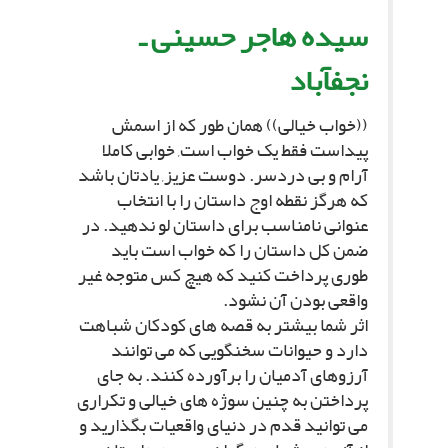
سیده هاجر حسینى ـ
نجفآباد
((خواب خیالى)) همان طور که از اسمش
پیداست فقط یک خواب است, خوابى کاملا
آرام و بى دردسر. دوست عزیز, یادتان باشد
که هرگز نقطه اوج داستان را با انتخاب
عنوانى نامناسب براى داستان لو ندهید. در
ضمن کل داستان را که خواب است باید
طورى پرداخت کنید که هیچ کس متوجه غیر
واقعى بودن آن نشود.
اثر شما بیشتر به قصه هاى کودکان شباهت
دارد و حیوانات سخنگویى که مى توانند
آرزوهاى آدمیان را برآورده کنند. به جاى
پرداختن به چنین سوژه هاى خیالى و تکرارى
مى توانید قدم در دنیاى واقعیات بگذارید و