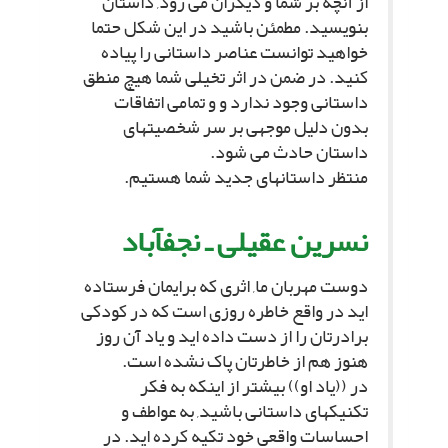
از آنچه بر شما و دیگران مى رود, داستان
بنویسید. مطمئن باشید در این شکل حتما
خواهید توانست عناصر داستانى را پیاده
کنید. در ضمن در اثر تخیلى شما هیچ منطق
داستانى وجود ندارد و و تمامى اتفاقات
بدون دلیل موجهى بر سر شخصیتهاى
داستان حادث مى شود.
منتظر داستانهاى جدید شما هستیم.
نسرین عقیلى ـ نجفآباد
دوست مهربان ما, اثرى که برایمان فرستاده
اید در واقع خاطره روزى است که در کودکى
برادرتان را از دست داده اید و یاد آن روز
هنوز هم از خاطرتان پاک نشده است.
در ((یاد او)) بیشتر از اینکه به فکر
تکنیکهاى داستانى باشید, به عواطف و
احساسات واقعى خود تکیه کرده اید. در