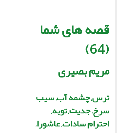
قصه هاى شما
(64)
مریم بصیرى
ترس, چشمه آب, سیب
سرخ, جدیت, توبه,
احترام سادات, عاشورا,