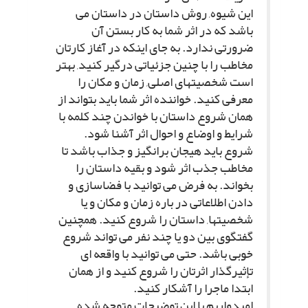
این شیوه, روش داستان در داستان مى
باشد که در اثر شما به کار بستن آن
ضرورتى ندارد. به جاى اینکه در آغاز کارتان
مخاطب را با چنین جزئیاتى درگیر کنید, بهتر
است شخصیتهاى اصلى, زمان و مکان را
معرفى کنید. خواننده اثر شما باید بتواند از
همان شروع داستان با خواندن چند کلمه با
شرایط و اوضاع و احوال اثر آشنا شود.
شروع باید هیجان برانگیز و جذاب باشد تا
مخاطب جذب اثر شود و بقیه داستان را
بخواند. به فرض مى توانید با فضاسازى و
دادن اطلاعاتى در باره زمان و مکان و یا
شخصیتها, داستان را شروع کنید. همچنین
گفتگوى بین دو یا چند نفر مى تواند شروع
خوبى باشد. حتى مى توانید با واقعه اى
تإثیرگذار اثرتان را شروع کنید و از همان
ابتدا ماجرا را آشکار کنید.
امیدواریم با این توضیحات متوجه شده