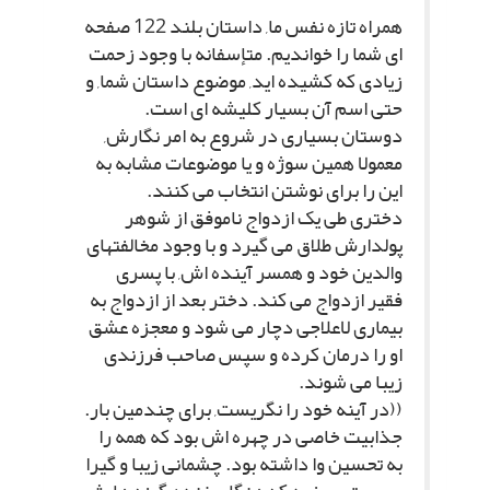
همراه تازه نفس ما, داستان بلند 122 صفحه
اى شما را خواندیم. متإسفانه با وجود زحمت
زیادى که کشیده اید, موضوع داستان شما, و
حتى اسم آن بسیار کلیشه اى است.
دوستان بسیارى در شروع به امر نگارش,
معمولا همین سوژه و یا موضوعات مشابه به
این را براى نوشتن انتخاب مى کنند.
دخترى طى یک ازدواج ناموفق از شوهر
پولدارش طلاق مى گیرد و با وجود مخالفتهاى
والدین خود و همسر آینده اش, با پسرى
فقیر ازدواج مى کند. دختر بعد از ازدواج به
بیمارى لاعلاجى دچار مى شود و معجزه عشق
او را درمان کرده و سپس صاحب فرزندى
زیبا مى شوند.
((در آینه خود را نگریست, براى چندمین بار.
جذابیت خاصى در چهره اش بود که همه را
به تحسین وا داشته بود. چشمانى زیبا و گیرا