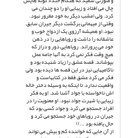
و صورتى سفید که هنگام خنده, گونه هایش
چال مى افتاد و زیبایى او را دو چندان مى
کرد. ولى امشب دیگر به خود مغرور نبود.
وقتى از میهمانى برگشت دیگر جیران سابق
نبود; او همیشه آرزوى یک ازدواج خوب و
عاشقانه را داشت و رویاهایى را در ذهن
خود مى پروراند. رویاهایى دور و دراز که
هیچ وقت فکر نمى کرد به آنها جامه عمل
بپوشاند. قصه عشق را زیاد شنیده بود و
ناکامیهایى نیز در این قصه ها دیده بود, ولى
فکر مى کرد عشق فقط در کتابهاست و
واقعیت ندارد; تا اینکه به وسیله دختر خاله
اش ناخواسته با جواد آشنا شد. او به فکر
زیبایى یا شهرت جواد نبود. او معنویت را در
افراد جستجو مى کرد, و جواد کسى بود که
جیران در رویاهاى خود جستجو مى کرد و
حال یافته بود ...))
از آن جایى که خواننده کم و بیش مى تواند