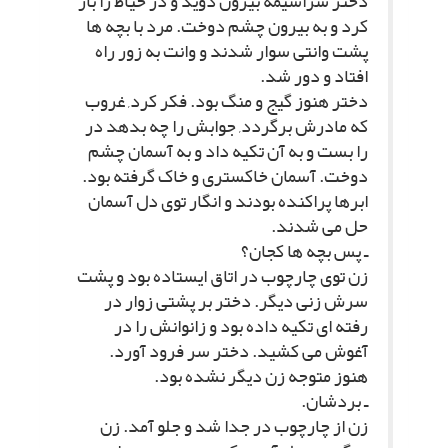
دختر سراسیمه بیرون دوید و در حیاط را باز
کرد و به بیرون چشم دوخت. مرد با بچه ها
پشت وانتى سوار شدند و وانت به زور راه
افتاد و دور شد.
دختر هنوز گیج و منگ بود. فکر کرد, غروب
که مادرش برگردد, جوابش را چه بدهد در
را بست و به آن تکیه داد و به آسمان چشم
دوخت. آسمان خاکسترى و خاک گرفته بود.
ابرها پراکنده بودند و انگار توى دل آسمان
حل مى شدند.
ـ پس بچه ها کجان؟
زن توى چارچوب در اتاق ایستاده بود و پشت
سرش زنى دیگر. دختر بر پشتى زوار در
رفته اى تکیه داده بود و زانوانش را در
آغوش مى کشید. دختر سر فرود آورد.
هنوز متوجه زن دیگر نشده بود.
ـ بردشان.
زن از چارچوب در جدا شد و جلو آمد. زن