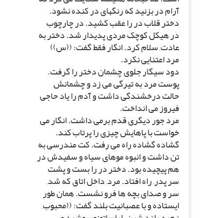
آرام در بزنید که رنگهاى در کنده نشود.
دختر قلاب در را عقب کشید. در چارچوب
در هیکل کوچک مردى پدیدار شد. دختر به
عادت, سلام کرد. انگار فقط گفت: ((س))
مرد اعتنایى نکرد.
دود سیگار جلوى چشمان دختر را گرفت.
پوست مرد به تیرگى مى زد و چشمانش
حالت درخشندگى داشت و آدم را یاد حاجى
فیروز مى انداخت.
مرد جور دیگرى قدم برمى داشت. انگار مى
خواست با پاهایش چیزى را پرتاب کند.
گشاده گشاده راه مى رفت. کت مندرسى به
تن داشت و انبوه موهاى سیاه و سفیدش در
هم پیچیده بود. دختر در را بست و پشت
سر پدر, راه افتاد. مرد, داخل اتاق که شد,
سر و صداى بچه ها فرو نشست. همان طور
ایستاده و با عصبانیت بلند گفت: ((محبوب,
زهره, بلند شین. لباساتونو بپوشید مى