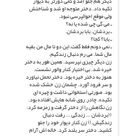
دیگر هم جلو آمد و کمى دورتر, به دیوار
تکیه داد. دختر متوجه او شد و شناختش
ولى موقع احوالپرسى نبود.
ـ مى گى چى شده یا نه؟
ـ بردشان. بابا بردشان.
ـ بابا؟ کجا؟
ـ نمى دونم فقط گفت; این دو تا مال من, بقیه
مال شما. مى رم دنبال زندگیم.
زن دیگر چیزى نپرسید. همین طور به دختر
خیره شد. بى اختیار کنار والور نشست.
هنوز به دختر خیره بود. دختر تحمل نیاورد
و سر فرود آورد. چشمان زن, خشک شده
بود. صورتى استخوانى داشت و چهره اى
تکیده. چادر, روى شانه هایش افتاده بود.
زن نگاهش را از دختر گرفت و زمزمه کرد:
((بردشان ... زندگى ... رفت دنبال
زندگیش.)) زن کنار دیوار خود را جلو
کشید. دختر سر بلند کرد. خاله اش آرام