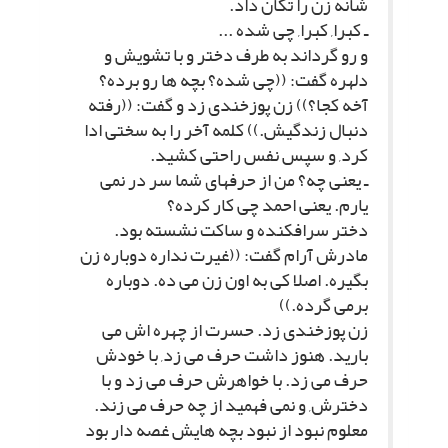
شانه زن را تکان داد.
ـ کبرا, کبرا, چى شده ...
و رو گرداند به طرف دختر و با تشویش و
دلهره گفت: ((چى شده؟ بچه ها رو برده؟
آخه کجا؟)) زن پوزخندى زد و گفت: ((رفته
دنبال زندگیش.)) کلمه آخر را به سختى ادا
کرد, و سپس نفس راحتى کشید.
ـ یعنى چه؟ من از حرفهاى شما سر در نمى
یارم. یعنى احمد چى کار کرده؟
دختر سرافکنده و ساکت نشسته بود.
مادرش آرام گفت: ((غیرت نداره دوباره زن
بگیره. اصلا کى به اون زن مى ده. دوباره
برمى گرده.))
زن پوزخندى زد. حسرت از چهره اش مى
بارید. هنوز داشت حرف مى زد, با خودش
حرف مى زد. با خواهرش حرف مى زد و با
دخترش, و نمى فهمید از چه حرف مى زند.
معلوم نبود از نبود بچه هایش غصه دار بود