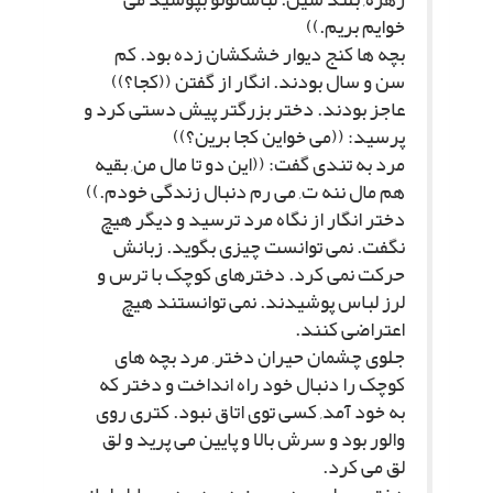
خوایم بریم.))
بچه ها کنج دیوار خشکشان زده بود. کم
سن و سال بودند. انگار از گفتن ((کجا؟))
عاجز بودند. دختر بزرگتر پیش دستى کرد و
پرسید: ((مى خواین کجا برین؟))
مرد به تندى گفت: ((این دو تا مال من, بقیه
هم مال ننه ت, مى رم دنبال زندگى خودم.))
دختر انگار از نگاه مرد ترسید و دیگر هیچ
نگفت. نمى توانست چیزى بگوید. زبانش
حرکت نمى کرد. دخترهاى کوچک با ترس و
لرز لباس پوشیدند. نمى توانستند هیچ
اعتراضى کنند.
جلوى چشمان حیران دختر, مرد بچه هاى
کوچک را دنبال خود راه انداخت و دختر که
به خود آمد, کسى توى اتاق نبود. کترى روى
والور بود و سرش بالا و پایین مى پرید و لق
لق مى کرد.