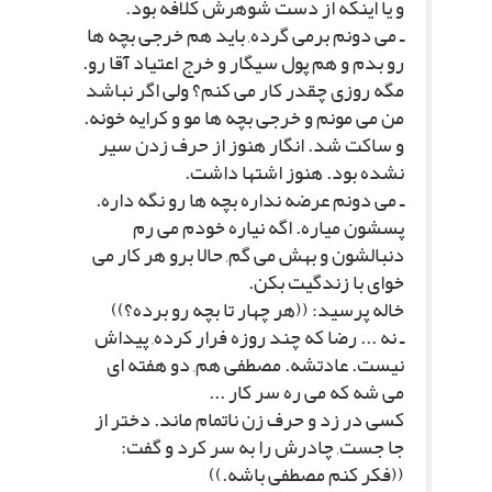
و یا اینکه از دست شوهرش کلافه بود.
ـ مى دونم برمى گرده, باید هم خرجى بچه ها
رو بدم و هم پول سیگار و خرج اعتیاد آقا رو.
مگه روزى چقدر کار مى کنم؟ ولى اگر نباشد
من مى مونم و خرجى بچه ها مو و کرایه خونه.
و ساکت شد. انگار هنوز از حرف زدن سیر
نشده بود. هنوز اشتها داشت.
ـ مى دونم عرضه نداره بچه ها رو نگه داره.
پسشون میاره. اگه نیاره خودم مى رم
دنبالشون و بهش مى گم, حالا برو هر کار مى
خواى با زندگیت بکن.
خاله پرسید: ((هر چهار تا بچه رو برده؟))
ـ نه ... رضا که چند روزه فرار کرده, پیداش
نیست. عادتشه. مصطفى هم, دو هفته اى
مى شه که مى ره سر کار ...
کسى در زد و حرف زن ناتمام ماند. دختر از
جا جست, چادرش را به سر کرد و گفت:
((فکر کنم مصطفى باشه.))