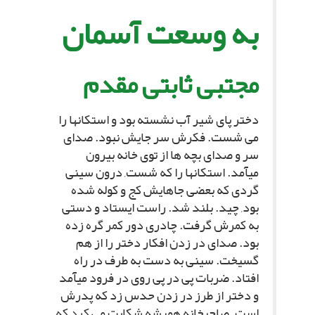
به وسعت آسمان
مجتبى ثابتى مقدم
دختر پاى شیر آب نشسته بود و استکانها را
مى شست. فکرش سر جایش نبود. صداى
سر و صداى بچه ها از توى خانه بیرون
مىآمد. استکانها را که شست, درون سینى
گردى که بعضى جاهایش کج و کوله شده
بود, چید. بلند شد. راست ایستاد و دستى
به کمرش گرفت. چادرى دور کمر گره زده
بود. صداى در زدن افکار دختر را از هم
گسیخت. سینى به دست به طرف در راه
افتاد. ضربات پى در پى روى در فرود مىآمد
و دختر از طرز در زدن حدس زد که پدرش
است. صاحبخانه همیشه شکایت مى کرد که