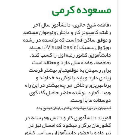
مسعوده کرمى‏
«فاطمه شیخ حائرى» دانش‏آموز سال آخر
رشته کامپیوترِ کار و دانش و نوجوان مستعد
و موفق ساکن قم است که توانسته در رشته
«ویژوال بیسیک )Visual basic(» المپیاد
دانش‏آموزى کشور رتبه اوّل را کسب کند.
«فاطمه»، هفده سال دارد و معتقد است
براى رسیدن به موفقیت‏هاى بیشتر فرصت
زیادى دارد و باید با توکل به خداوند و
برنامه‏ریزى و تلاش هر چه بیشتر در این راه
همت گمارد. نوشته حاضر حاصل گفتگوى
دوستانه ما با اوست.
فاطمه‏جان، در مورد موفقیتت بیشتر برایمان توضیح بده.
المپیاد دانش‏آموزى کار و دانش همه‏ساله در
کشورمان برگزار مى‏شود که امسال نیز در
تیر ماه و با حضور دانش‏آموزان سراسر کشور