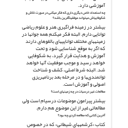
آموزشى دارد.
چه استعداد خاص دیگرى دارى که فکر مى‏کنى در صورت تلاش و
شکوفایى‏اش مى‏تواند موفقیت‏آفرین باشد؟
بیشتر در زمینه فراگیرى هنر و علوم ریاضى
توانایى دارم. البته فکر مى‏کنم همه جوان‏ها در
زمینه‏هاى مختلف توانایى‏هاى بالقوه‏اى دارند
که اگر به موقع شناسایى شود و تحت
آموزش و هدایت قرار گیرد، به شکوفایى
خواهد رسید و موجب موفقیت آنها خواهد
شد. البته شرط اصلى، کشف و شناخت
توانمندى‏ها و در مرحله بعد برنامه‏ریزى
اصولى و آموزش است.
مطالعات غیر درسى‏ات در چه زمینه‏اى است؟
بیشتر پیرامون موضوعات درسى‏ام است ولى
مطالعاتى غیر از این موضوع هم دارم.
آخرین کتابى که مطالعه کردى چه بود؟
کتاب «کرشمه‏هاى شیطانى» که در خصوص