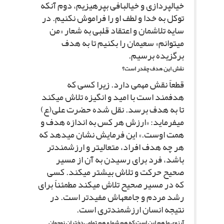
خیال‏پردازى و خیالبافى بپرهیزیم، دوم آنکه
توکل به خدا و لطف او را فراموش نکنیم. در
سایه تلاش‏مان و اعتقاد قلبى به شعار «من
مى‏توانم» سعى‏مان را بکنیم تا به هدف
برگزیده برسیم.
نقش این هدف چقدر است؟
قطعاً نقش مهمى دارد. زیرا کسى که
هدفمند است با امید و انگیزه تلاش مى‏کند
تا به هدف برسد. نقل شده حضرت على(ع)
مى‏فرماید: «ارزش هر کس به اندازه هدف و
همت اوست.» این فرمایش نشان مى‏دهد که
هر چه هدف افراد، متعالى‏تر و ارزشمندتر
باشد، فرد براى رسیدن به آن از مسیر
صحیح حرکت و تلاش بیشتر مى‏کند. کسى
که در مسیر صحیح تلاش مى‏کند مطمئناً براى
رشد مردم و جامعه‏اش مفیدتر است. در
نتیجه انسان ارزشمندترى است.
آرزوى ما هم این است که هم شما و هم تمامى دختران نوجوان