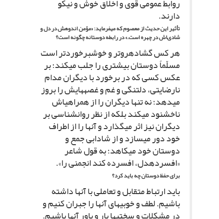
روابط عمومى قوى و اخلاق خوش و نیکو
دارند.
تأثیر این حدیث از معصوم که مى‏فرماید: «مؤمن اندوهش در دل و
شادى‏اش در چهره است.» در رابطه دوستانه چگونه است؟
هر کس گشاده‏روتر و خوش‏برخوردتر است
مسلّماً دوستان بیشترى را جلب مى‏کند؛ بر
عکس کسى که در برخورد با دیگران مدام
نارضایتى، دلتنگى و غم و غصه‏هایش را بروز
مى‏دهد؛ نه تنها دیگران را از همراهى‏اش
ناخشنود مى‏کند بلکه از نظر روانشناسى بر
دیگران نیز اثر مى‏گذارد و آنها را از اطراف
خود دور مى‏سازد و از شادابى جمع و
دوستان خود مى‏کاهد؛ به قول شاعر
«افسرده‏دل، افسرده کند انجمنى را».
براى حفظ دوستان چه باید کرد؟
باید ارتباط متقابل و تعاملى با آنها داشته
باشیم. لطف و خوبى‏هاى آنها را جبران کنیم و
در مشکلات و سختى‏ها یار و یاور آنها باشیم.