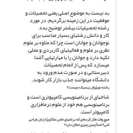
بد نیست به موضوع اصلى یعنى تحصیلات و
موفقیت در این زمینه برگردیم، در مورد
رشته تحصیلى‏ات بیشتر توضیح بده.
کار و دانش رشته‏اى بسیار مناسب براى
نوجوانان و جوانان است چرا که علاوه بر علوم
نظرى بر علوم و فعالیت‏هاى کاربردى و عملى
تکیه دارد و جوانان را با مهارت‏هایى آشنا
مى‏سازد که پس از اتمام تحصیلات
دبیرستانى و در صورت عدم ورود به
دانشگاه مى‏توانند جذب بازار کار شوند.
رشته «ویژوال بیسیک» چیست؟
شاخه‏اى از برنامه‏نویسى کامپیوترى است و
برنامه‏نویسى هم خود از علوم نرم‏افزارى
کامپیوتر است.
هیچ وقت فکر کرده‏اى که برنامه‏اى خاص مثلاً ویژه زنان طراحى
کنى؟ اصلاً چنین چیزى امکان دارد؟