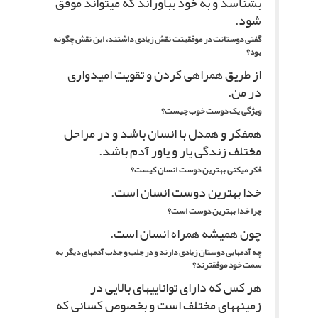
بشناسد و به خود بباوراند که مى‏تواند موفق
شود.
گفتى دوستانت در موفقیتت نقش زیادى داشتند، این نقش چگونه
بود؟
از طریق همراهى کردن و تقویت امیدوارى
در من.
ویژگى یک دوست خوب چیست؟
همفکر و همدل با انسان باشد و در مراحل
مختلف زندگى یار و یاور آدم باشد.
فکر مى‏کنى بهترین دوست انسان کیست؟
خدا بهترین دوست انسان است.
چرا خدا بهترین دوست است؟
چون همیشه همراه انسان است.
چه آدم‏هایى دوستان زیادى دارند و در جلب و جذب آدم‏هاى دیگر به
سمت خود موفق‏ترند؟
هر کس که داراى توانایى‏هاى بالایى در
زمینه‏هاى مختلف است و بخصوص کسانى که