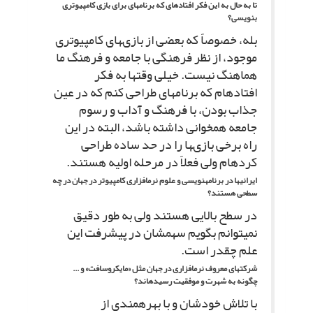
تا به حال به این فکر افتاده‏اى که برنامه‏اى براى بازى کامپیوترى
بنویسى؟
بله، خصوصاً که بعضى از بازى‏هاى کامپیوترى
موجود، از نظر فرهنگى با جامعه و فرهنگ ما
هماهنگ نیست. خیلى وقت‏ها به فکر
افتاده‏ام که برنامه‏اى طراحى کنم که در عین
جذاب بودن، با فرهنگ و آداب و رسوم
جامعه همخوانى داشته باشد، البته در این
راه برخى بازى‏ها را در حد ساده طراحى
کرده‏ام ولى فعلاً در مرحله اولیه هستند.
ایرانى‏ها در برنامه‏نویسى و علوم نرم‏افزارى کامپیوتر در جهان در چه
سطحى هستند؟
در سطح بالایى هستند ولى به طور دقیق
نمى‏توانم بگویم سهم‏شان در پیشرفت این
علم چقدر است.
شرکت‏هاى معروف نرم‏افزارى در جهان مثل «مایکروسافت» و ...
چگونه به شهرت و موفقیت رسیده‏اند؟
با تلاش خودشان و با بهره‏مندى از