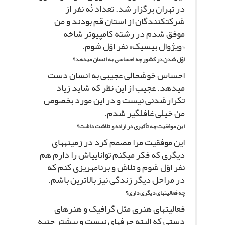
در تهران برگزار شد. تعداد نُه نفر از
شرکت‏کنندگان از استان قم بودند و من
موفق شدم در رشته کامپیوتر شاخه
«ویژوال بیسیک» نفر اوّل شوم.
اوّل شدن در کشور چه احساسى به انسان مى‏دهد؟
احساس خوشحالى عجیبى به انسان دست
مى‏دهد. عجیب از این نظر که شاید زیاد
تکرارشدنى نیست و در این مورد بخصوص
من خیلى غافلگیر شدم.
این موفقیت چه تأثیرى در اراده و تلاشت داشت؟
این موفقیت مرا مصمم کرد در زمینه‏هاى
دیگرى که فکر مى‏کنم توانایى‏اش را دارم هم
نفر اوّل شوم و تلاش و برنامه‏ریزى کنم که
در مراحل دیگر زندگى نیز بالاترین باشم.
چه فعالیت‏هاى دیگرى دارى؟
فعالیت‏هاى هنرى مثل گرافیک و هنرهاى
دستى که البته حرفه‏اى نیست و بیشتر جنبه