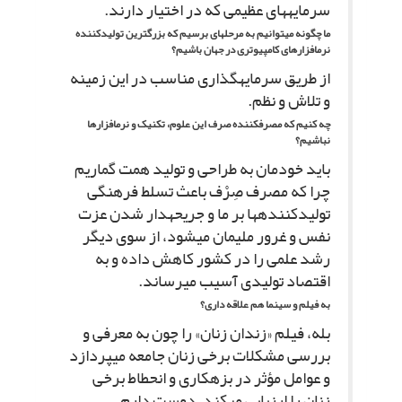
سرمایه‏هاى عظیمى که در اختیار دارند.
ما چگونه مى‏توانیم به مرحله‏اى برسیم که بزرگ‏ترین تولیدکننده
نرم‏افزارهاى کامپیوترى در جهان باشیم؟
از طریق سرمایه‏گذارى مناسب در این زمینه
و تلاش و نظم.
چه کنیم که مصرف‏کننده صرف این علوم، تکنیک و نرم‏افزارها
نباشیم؟
باید خودمان به طراحى و تولید همت گماریم
چرا که مصرف صِرْف باعث تسلط فرهنگى
تولیدکننده‏ها بر ما و جریحه‏دار شدن عزت
نفس و غرور ملى‏مان مى‏شود، از سوى دیگر
رشد علمى را در کشور کاهش داده و به
اقتصاد تولیدى آسیب مى‏رساند.
به فیلم و سینما هم علاقه دارى؟
بله، فیلم «زندان زنان» را چون به معرفى و
بررسى مشکلات برخى زنان جامعه مى‏پردازد
و عوامل مؤثر در بزهکارى و انحطاط برخى
زنان را ارزیابى مى‏کند، دوست دارم.