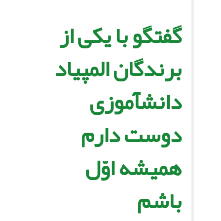
گفتگو با یکى از
برندگان المپیاد
دانش‏آموزى‏
دوست دارم
همیشه اوّل
باشم‏