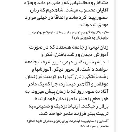
مشاغل و فعالیت‏هایى که زمانى مردانه و ویژه
آقایان محسوب مى‏شد، شاهدیم که زنان
حضور پیدا کرده‏اند و اتفاقاً در خیلى موارد
موفق شده‏اند.
فکر مى‏کنى یادگیرى چنین مهارت‏هایى مثل علوم کامپیوترى و ...
براى زنان چه ضرورتى دارد؟
زنان نیمى از جامعه هستند که در صورت
آموزش دیدن و رشد یافتن، فکر و
اندیشه‏شان نقش مهمى در پیشرفت جامعه
خواهد داشت. از سوى دیگر، آموزش‏ها و
رشدیافتگى زنان آنها را در تربیت فرزندان
موفق‏تر و آگاه‏تر مى‏سازد، چرا که یک مادر
آگاه به علوم روز که با زمان پیش مى‏رود، به
طور قطع راحت‏تر با فرزندان خود ارتباط
برقرار مى‏کند. ارتباط نزدیک و صمیمى، به
تربیت بهتر فرزند منجر خواهد شد.
آشنایى و دستیابى به اینترنت براى زنان و دختران تا چه اندازه
مناسب و مفید است؟