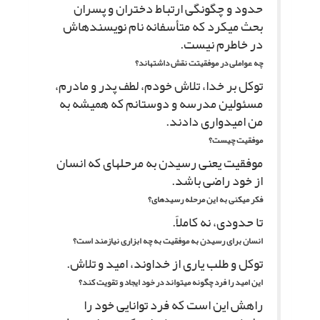
حدود و چگونگى ارتباط دختران و پسران
بحث مى‏کرد که متأسفانه نام نویسنده‏اش
در خاطرم نیست.
چه عواملى در موفقیتت نقش داشته‏اند؟
توکل بر خدا، تلاش خودم، لطف پدر و مادرم،
مسئولین مدرسه و دوستانم که همیشه به
من امیدوارى دادند.
موفقیت چیست؟
موفقیت یعنى رسیدن به مرحله‏اى که انسان
از خود راضى باشد.
فکر مى‏کنى به این مرحله رسیده‏اى؟
تا حدودى، نه کاملاً.
انسان براى رسیدن به موفقیت به چه ابزارى نیازمند است؟
توکل و طلب یارى از خداوند، امید و تلاش.
این امید را فرد چگونه مى‏تواند در خود ایجاد و تقویت کند؟
راهش این است که فرد توانایى خود را