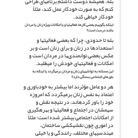
بله، همیشه دوست داشتم برنامه‏اى طراحى
کنم که به صورت خودکار عمل کند، مثلاً
خودکار خیاطى کند.
اینکه بگوییم بعضى کارها، فعالیت‏ها و یا امکانات ویژه زنان یا مردان
باشد درست است؟
بله تا حدودى، چرا که بعضى فعالیت‏ها و
استعدادها در زنان و براى زنان است و بر
عکس بعضى توانمندى‏ها در مردان است و
امکانات و فعالیت‏هاى خودش را مى‏طلبد.
این مسئله به توانایى‏هاى زنان و مردان برمى‏گردد یا اینکه به
باورهاى اجتماعى بستگى دارد؟
هر دو عامل مؤثرند اما بیشتر به خودباورى و
اعتماد به نفس زنان برمى‏گردد که امروزه
خود را باور کرده‏اند، در نتیجه نقش و
سهم‏شان در اجتماع و فعالیت‏ها و بهره‏گیرى
از امکانات اجتماعى بیشتر شده است؛ مثلاً
در امورى چون نقشه‏کشى ساختمان،
مهندسى‏هاى مختلف، رانندگى و یا خیلى