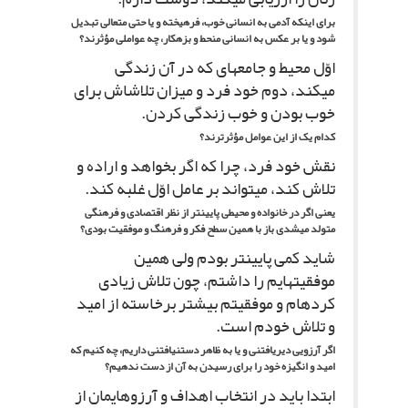
براى اینکه آدمى به انسانى خوب، فرهیخته و یا حتى متعالى تبدیل
شود و یا بر عکس به انسانى منحط و بزهکار، چه عواملى مؤثرند؟
اوّل محیط و جامعه‏اى که در آن زندگى
مى‏کند، دوم خود فرد و میزان تلاش‏اش براى
خوب بودن و خوب زندگى کردن.
کدام یک از این عوامل مؤثرترند؟
نقش خود فرد، چرا که اگر بخواهد و اراده و
تلاش کند، مى‏تواند بر عامل اوّل غلبه کند.
یعنى اگر در خانواده و محیطى پایین‏تر از نظر اقتصادى و فرهنگى
متولد مى‏شدى باز با همین سطح فکر و فرهنگ و موفقیت بودى؟
شاید کمى پایین‏تر بودم ولى همین
موفقیت‏هایم را داشتم، چون تلاش زیادى
کرده‏ام و موفقیتم بیشتر برخاسته از امید
و تلاش خودم است.
اگر آرزویى دیریافتنى و یا به ظاهر دست‏نیافتنى داریم، چه کنیم که
امید و انگیزه خود را براى رسیدن به آن از دست ندهیم؟
ابتدا باید در انتخاب اهداف و آرزوهایمان از