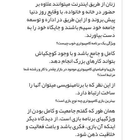
زنان از طریق اینترنت مى‏توانند علاوه بر
حضور در خانه و خانواده، با وقایع روز دنیا
پیش بروند و از این طریق در اداره و توسعه
جامعه خود سهیم باشند و جایگاه خود را به
دست بیاورند.
ویژگى یک برنامه کامپیوترى خوب چیست؟
کامل و جامع باشد و با وجود کوچکى‏اش
بتواند کارهاى بزرگ انجام دهد.
بازى‏ها و فیلم‏هاى کامپیوترى موجود در بازار چقدر با کار و رشته شما
مرتبط است؟
از این نظر که با برنامه‏نویسى مى‏توان آنها را
ساخت ارتباط دارد.
بهترین بازى کامپیوترى چه نوع بازى است؟
همان طور که گفتم جامعیت و کامل بودن از
ویژگى‏هاى برنامه بازى است، از دیدگاه دیگر
اینکه آن بازى، فکرى باشد و باعث فعالیت و
خلاقیت ذهن شود.