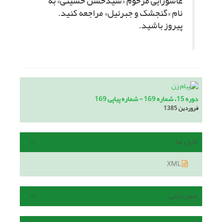
عاشورایى مرحوم «سیدحسن حسینى» به
نام «گنجشک و جبرئیل» مراجعه کنید.
پیروز باشید.
دوره 15، شماره 169 - شماره پیاپی 169
فروردین 1385
فایل ها
XML
هم رسانی