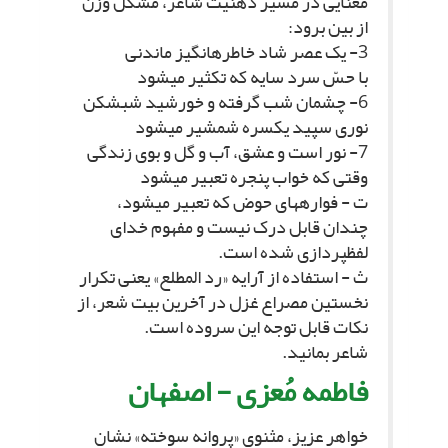
معنایى در مسیر ذهنیت شاعر، مشکل وزن
از بین برود:
3- یک عصر شاد خاطره‏انگیز ماندنى‏
با حسّ سرد سایه که تکثیر مى‏شود
6- چشمان شب گرفته و خورشید شب‏شکن‏
نورى سپید یکسره شمشیر مى‏شود
7- نور است و عشق، آب و گل و بوى زندگى‏
وقتى که خواب پنجره تعبیر مى‏شود
ت - فواره‏هاى حوض که تعبیر مى‏شود،
چندان قابل درک نیست و مفهوم خداى
لفظپردازى شده است.
ث - استفاده از آرایه «رد المطلع» یعنى تکرار
نخستین مصراع غزل در آخرین بیت شعر، از
نکات قابل توجه این سروده است.
شاعر بمانید.
فاطمه مُعزى - اصفهان‏
خواهر عزیز، مثنوى «پروانه سوخته» نشان