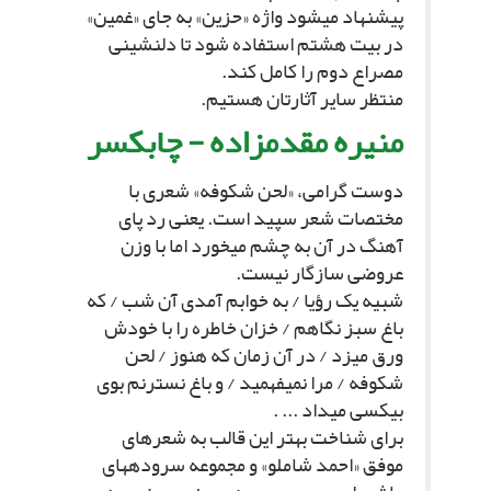
پیشنهاد مى‏شود واژه «حزین» به جاى «غمین»
در بیت هشتم استفاده شود تا دلنشینى
مصراع دوم را کامل کند.
منتظر سایر آثارتان هستیم.
منیره مقدم‏زاده - چابکسر
دوست گرامى، «لحن شکوفه» شعرى با
مختصات شعر سپید است. یعنى رد پاى
آهنگ در آن به چشم مى‏خورد اما با وزن
عروضى سازگار نیست.
شبیه یک رؤیا / به خوابم آمدى آن شب / که
باغ سبز نگاهم / خزان خاطره را با خودش
ورق مى‏زد / در آن زمان که هنوز / لحن
شکوفه / مرا نمى‏فهمید / و باغ نسترنم بوى
بى‏کسى مى‏داد ... .
براى شناخت بهتر این قالب به شعرهاى
موفق «احمد شاملو» و مجموعه سروده‏هاى