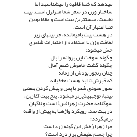
مى‏دهد که شما قافیه را مى‏شناسید اما
ساختار وزن در شعر شما متزلزل است. بیت
نخست، سست‏ترین بیت است و مقفا بودن
تنها اعتبار آن است.
در هشت بیت باقى‏مانده، جز بیت‏هاى زیر
لطافت وزن با استفاده از اختیارات شاعرى
حسّ مى‏شود:
چگونه سوخت این پروانه را بال‏
چگونه گشت خاموش شمع آمال‏
چنان رنجور بودش از زمانه‏
که قبرش تا ابد هست مخفیانه‏
محور عمودى شعر با پس و پیش کردن بعضى
بیت‏ها، توجیه‏پذیرتر مى‏شود. پنج بیت آغازین،
سوگنامه حضرت زهرا(س) است و ناگهان
در بیت بعد، رویکرد واژه‏ها به پیش از واقعه
برمى‏گردد:
چرا زهرا رُخش این گونه زرد است‏
چرا جسم لطیفش پر ز درد است؟