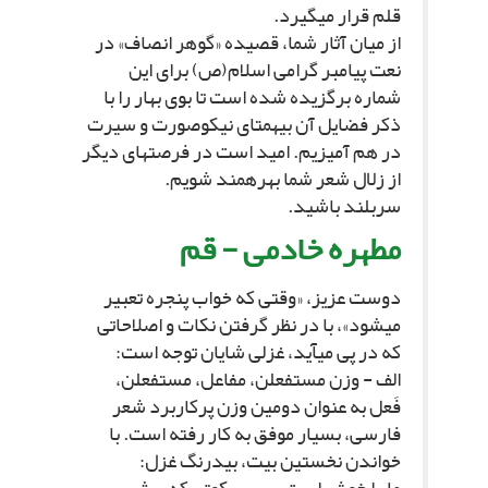
قلم قرار مى‏گیرد.
از میان آثار شما، قصیده «گوهر انصاف» در
نعت پیامبر گرامى اسلام(ص) براى این
شماره برگزیده شده است تا بوى بهار را با
ذکر فضایل آن بى‏همتاى نیکوصورت و سیرت
در هم آمیزیم. امید است در فرصت‏هاى دیگر
از زلال شعر شما بهره‏مند شویم.
سربلند باشید.
مطهره خادمى - قم‏
دوست عزیز، «وقتى که خواب پنجره تعبیر
مى‏شود»، با در نظر گرفتن نکات و اصلاحاتى
که در پى مى‏آید، غزلى شایان توجه است:
الف - وزن مستفعلن، مفاعل، مستفعلن،
فَعل به عنوان دومین وزن پرکاربرد شعر
فارسى، بسیار موفق به کار رفته است. با
خواندن نخستین بیت، بى‏درنگ غزل: