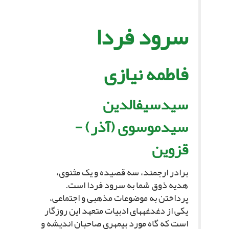
سرود فردا
فاطمه نیازى‏
سیدسیف‏الدین
سیدموسوى (آذر) -
قزوین‏
برادر ارجمند، سه قصیده و یک مثنوى،
هدیه ذوق شما به سرود فردا است.
پرداختن به موضوعات مذهبى و اجتماعى،
یکى از دغدغه‏هاى ادبیات متعهد این روزگار
است که گاه مورد بى‏مهرى صاحبان اندیشه و