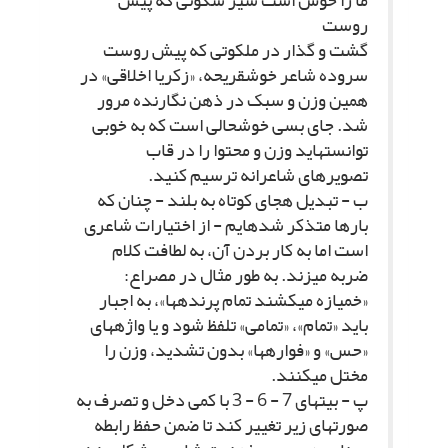
ما را خوش است سیر سکوتى که پیش
روست‏
گشت و گذار در ملکوتى که پیش روست‏
سروده شاعر خوش‏قریحه، «زکریا اخلاقى» در
همین وزن و سبک در ذهن نگارنده مرور
شد. جاى بسى خوشحالى است که به خوبى
توانسته‏اید وزن و محتوا را در قاب
تصویرهاى شاعرانه ترسیم کنید.
ب - تبدیل هجاى کوتاه به بلند - چنان که
بارها متذکر شده‏ایم - از اختیارات شاعرى
است اما به کار بردن آن، به لطافت کلام
ضربه مى‏زند. به طور مثال در مصراع:
«خمیازه مى‏کشند تمام پرنده‏ها»، به اجبار
باید «تمام»، «تمامى» تلفظ شود و یا واژه‏هاى
«حس» و «فواره‏ها» بدون تشدید، وزن را
مختل مى‏کنند.
پ - بیت‏هاى 7 - 6 - 3 با کمى دخل و تصرف به
صورت‏هاى زیر تغییر کند تا ضمن حفظ رابطه