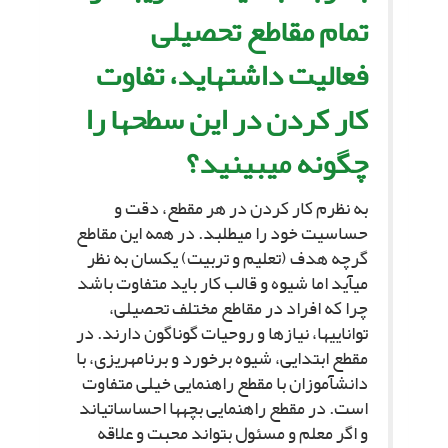
تمام مقاطع تحصیلى
فعالیت داشته‏اید، تفاوت
کار کردن در این سطح‏ها را
چگونه مى‏بینید؟
به نظرم کار کردن در هر مقطع، دقت و
حساسیت خود را مى‏طلبد. در همه این مقاطع
گرچه هدف (تعلیم و تربیت) یکسان به نظر
مى‏آید اما شیوه و قالب کار باید متفاوت باشد
چرا که افراد در مقاطع مختلف تحصیلى،
توانایى‏ها، نیازها و روحیات گوناگون دارند. در
مقطع ابتدایى، شیوه برخورد و برنامه‏ریزى، با
دانش‏آموزان با مقطع راهنمایى خیلى متفاوت
است. در مقطع راهنمایى بچه‏ها احساساتى‏اند
و اگر معلم و مسئول بتواند محبت و علاقه