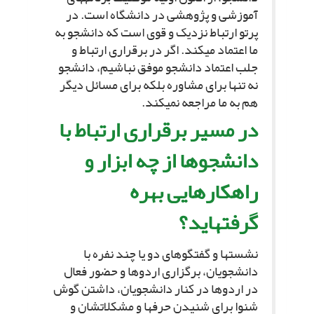
آموزشى و پژوهشى در دانشگاه است. در
پرتو ارتباط نزدیک و قوى است که دانشجو به
ما اعتماد مى‏کند. اگر در برقرارى ارتباط و
جلب اعتماد دانشجو موفق نباشیم، دانشجو
نه تنها براى مشاوره بلکه براى مسائل دیگر
هم به ما مراجعه نمى‏کند.
در مسیر برقرارى ارتباط با
دانشجوها از چه ابزار و
راهکارهایى بهره
گرفته‏اید؟
نشست‏ها و گفتگوهاى دو یا چند نفره با
دانشجویان، برگزارى اردوها و حضور فعال
در اردوها در کنار دانشجویان، داشتن گوش
شنوا براى شنیدن حرف‏ها و مشکلات‏شان و