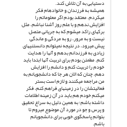
دستیابى به آن تلاش کند.
همیشه به فرزندان و خانواده‏ام فکر
مى‏کردم. معتقد بودم اگر معلوماتم را
افزایش ندهم و با علم روز آشنا نباشم، مثل
برکه‏اى راکد مى‏شوم که به جریانى متصل
نیست و به مرور، رو به مردگى و ماندگى
پیش مى‏رود، در نتیجه نمى‏توانم دانستنى‏هاى
زیادى به فرزندانم بدهم و آنها را هدایت
کنم. مطمئن بودم براى تربیت آنها ابتدا باید
خودم را تربیت کنم و دانشم را افزایش
دهم، چنان که الان هر جا که دانشجویانم به
من مراجعه مى‏کنند و لازم است بستر
فعالیت‏شان را در زمینه‏اى فراهم کنم، فکر
مى‏کنم خودم هم باید در آن زمینه اطلاعات
داشته باشم؛ به همین دلیل به سراغ تحقیق
و پرس و جو در مورد آن موضوع مى‏روم تا
بتوانم پاسخگوى خوبى براى دانشجویانم
باشم.