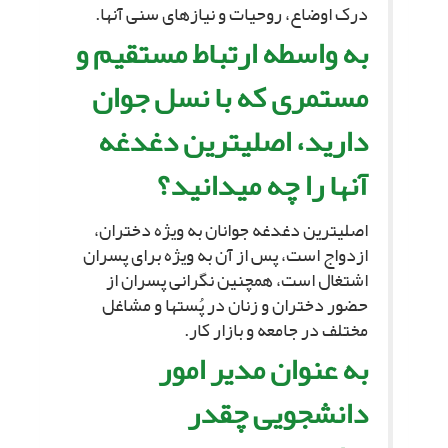
درک اوضاع، روحیات و نیازهاى سنى آنها.
به واسطه ارتباط مستقیم و
مستمرى که با نسل جوان
دارید، اصلى‏ترین دغدغه
آنها را چه مى‏دانید؟
اصلى‏ترین دغدغه جوانان به ویژه دختران،
ازدواج است، پس از آن به ویژه براى پسران
اشتغال است، همچنین نگرانى پسران از
حضور دختران و زنان در پُست‏ها و مشاغل
مختلف در جامعه و بازار کار.
به عنوان مدیر امور
دانشجویى چقدر