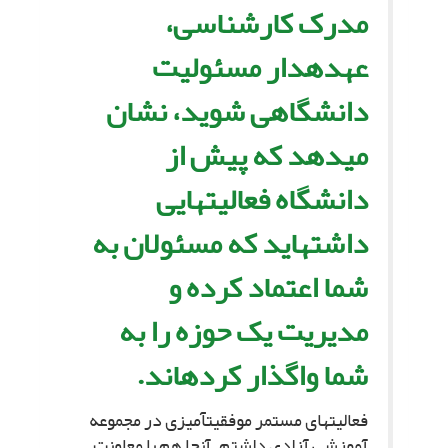
مدرک کارشناسى،
عهده‏دار مسئولیت
دانشگاهى شوید، نشان
مى‏دهد که پیش از
دانشگاه فعالیت‏هایى
داشته‏اید که مسئولان به
شما اعتماد کرده و
مدیریت یک حوزه را به
شما واگذار کرده‏اند.
فعالیت‏هاى مستمر موفقیت‏آمیزى در مجموعه
آموزشى آزادى داشتم. آنجا هم با معاونت