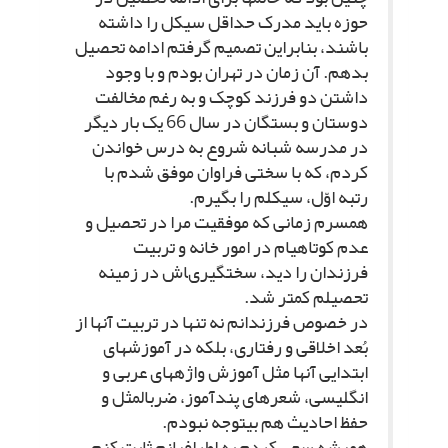
حوزه باید مدرک حداقل سیکل را داشته
باشند، بنابراین تصمیم گرفتم ادامه تحصیل
بدهم. آن زمان در تهران بودم و با وجود
داشتن دو فرزند کوچک و به رغم مخالفت
دوستان و بستگان در سال 66 یک بار دیگر
در مدرسه شبانه شروع به درس خواندن
کردم، که با سختى فراوان موفق شدم با
رتبه اوّل، سیکلم را بگیرم.
همسرم زمانى که موفقیت مرا در تحصیل و
عدم کوتاهى‏ام در امور خانه و تربیت
فرزندان را دید، سخت‏گیرى‏اش در زمینه
تحصیلم کمتر شد.
در خصوص فرزندانم نه تنها در تربیت آنها از
بُعد اخلاقى و رفتارى، بلکه در آموزش‏هاى
ابتدایى آنها مثل آموزش واژه‏هاى عربى و
انگلیسى، شعرهاى پندآموز، ضرب‏المثل و
حفظ احادیث هم بى‏توجه نبودم.
همیشه سعى کردم به اطرافیانم ثابت کنم