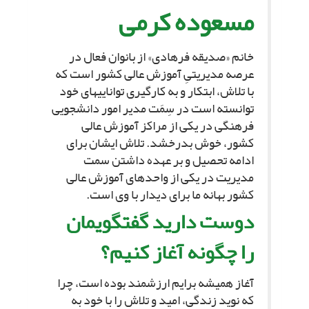
مسعوده کرمى‏
خانم «صدیقه فرهادى» از بانوان فعال در
عرصه مدیریتىِ آموزش عالى کشور است که
با تلاش، ابتکار و به کارگیرى توانایى‏هاى خود
توانسته است در سِمَت مدیر امور دانشجویى
فرهنگى در یکى از مراکز آموزش عالى
کشور، خوش بدرخشد. تلاش ایشان براى
ادامه تحصیل و بر عهده داشتن سمت
مدیریت در یکى از واحدهاى آموزش عالى
کشور بهانه ما براى دیدار با وى است.
دوست دارید گفتگویمان
را چگونه آغاز کنیم؟
آغاز همیشه برایم ارزشمند بوده است، چرا
که نوید زندگى، امید و تلاش را با خود به