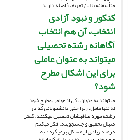
متأسفانه با این تعریف فاصله دارند.
کنکور و نبودِ آزادى
انتخاب، آن هم انتخاب
آگاهانه رشته تحصیلى
مى‏تواند به عنوان عاملى
براى این اشکال مطرح
شود؟
مى‏تواند به عنوان یکى از عوامل مطرح شود،
نه تنها عامل، زیرا حتى دانشجویانى که در
رشته مورد علاقه‏شان تحصیل مى‏کنند، کمتر
دنبال تحقیق و جستجویند. فکر مى‏کنم
درصد زیادى از مشکل برمى‏گردد به
واحدهاى درسى که در دانشگاه ارائه