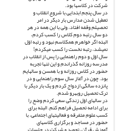
شرکت در کلاس‏ها بود.
در سال پنجم ابتدایى با شروع انقلاب و
تعطیل شدن مدارس بار دیگر در امر
تحصیلم وقفه افتاد، ولى با این همه در هر
دو سال رتبه دوم کلاس را کسب کردم،
البته اگر خواهرم همکلاسم نبود و رتبه اوّل
نمى‏شد، رتبه نخست را کسب مى‏کردم!
سال اوّل و دوم راهنمایى را پس از انقلاب در
مدرسه روزانه گذراندم و این تنها تجربه
حضور در کلاس روزانه و با همسن و سال‏هایم
بود. چون در آغاز سال سوم راهنمایى و در
پانزده سالگى ازدواج کردم و یک بار دیگر با
ترک تحصیل روبه‏رو شدم.
در سال‏هاى اوّل زندگى سعى کردم وضع را
براى ادامه تحصیل فراهم کنم. البته براى
کسب علوم متفرقه و فعالیت‏هاى اجتماعى، با
حضور در مساجد و برگزارى کلاس‏هاى
آموزش قرآن، تجوید و شرکت در جلسات