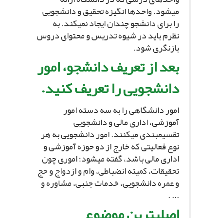
مى‏شود. واحدها انگیزه تحقیق و دانش‏جویى
را براى دانشجو چندان ایجاد نمى‏کند. به
نظرم باید در شیوه تدریس و محتواى دروس
بازنگرى شود.
بعد از تعریف دانشجو، امور
دانشجویى را تعریف کنید.
امور دانشگاهى را به سه دسته امور
آموزشى، ادارى مالى و دانشجویى
تقسیم‏بندى مى‏کنند. امور دانشجویى به هر
نوع فعالیتى که خارج از دو حوزه آموزشى و
ادارى مالى باشد، گفته مى‏شود؛ امورى چون
تحقیقات، کمیته انضباطى، وام و ازدواج و حج
و عمره دانشجویى، خدمات جنبى، مشاوره و
... .
اصلى‏ترین موضوع