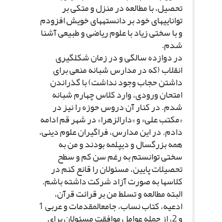
تحصیل، با مطالعه در منزل و متکى بر
توانایى‏هاى خود بر دانسته‏هاى خویش افزودم
و با سختى زیاد با علوم ریاضى و طبیعى آشنا
شدم.
در دوازده سالگى و در زمان شکل‏گیرى
انقلاب (که در مدارس شبانه منعى براى
داشتن حجاب وجود نداشت) با گذراندن
امتحان ورودى، وارد کلاس چهارم شبانه
شدم. در کنار آن دروس حوزه را نیز در
«مکتب على» و «دارالزهرا» در شهر قم ادامه
دادم. در این مدارس، فراگیران علوم دینى،
همه بزرگسال و دیپلمه بودند و من به
سختى توانستم به رغم سن کم و سطح
تحصیلات پایین، مسئولان را قانع کنم در
کلاس‏ها به صورت آزاد شرکت داشته باشم.
البته مطالعه و تسلط من بر قرائت قرآن،
ادعیه، کتاب نساب، جامع‏المقدمات و عربى 1
و 2، از جمله عوامل موافقت مسئولان براى