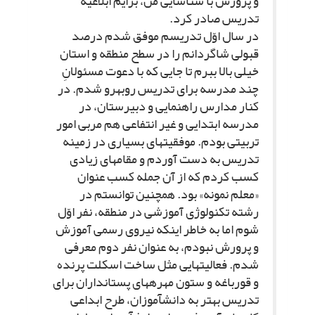
و پرورش با شناسایى من، برایم ابلاغیه
تدریس صادر کرد.
در سال اوّل تدریسم موفق شدم درصد
قبولى شاگردانم را در سطح منطقه و استان
خیلى بالا ببرم تا جایى که با دعوت مسئولانِ
چند مدرسه براى تدریس روبه‏رو شدم. در
کنار مدارس راهنمایى و دبیرستان، در
مدرسه ابتدایى و غیر انتفاعى هم مربى امور
تربیتى بودم. موفقیت‏هاى بسیارى در زمینه
تدریس به دست آوردم و مقام‏هاى زیادى
کسب کردم که از آن جمله کسب عنوان
«معلم نمونه» بود. همچنین توانستم در
رشته تکنولوژى آموزشى در منطقه، نفر اوّل
شوم اما به خاطر اینکه نیروى رسمى آموزش
و پرورش نبودم، به عنوان نفر دوم معرفى
شدم. فعالیت‏هایى مثل ساخت اسکلت پرنده
و قورباغه و ستون مهره‏هاى پستانداران براى
تدریس بهتر به دانش‏آموزان، طرح ابداعى