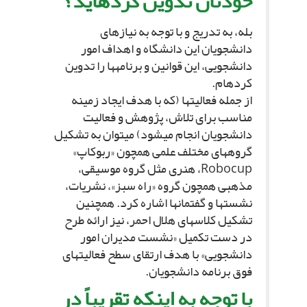
خودتان تدوین کرده‏اید؟
بله، به تدریج و با توجه به نیازهاى
دانشجویان این دانشگاه و اهداف امور
دانشجویى، این قوانین و برنامه‏ها را تدوین
کرده‏ام.
از جمله فعالیت‏ها (که با هدف ایجاد زمینه
مناسب براى تلاش، پژوهش و فعالیت
دانشجویان انجام مى‏شود) مى‏توان به تشکیل
گروههاى مختلف علمى همچون «ربوکاپ»
Robocup، هنرى مثل گروه موسیقى،
مذهبى همچون گروه «راه سبز»، نشریات،
نشست‏ها و گفتمان‏ها اشاره کرد. همچنین
تشکیل کلاس‏هاى هلال احمر، نیز ارائه طرح
در دست تکمیل «نشست مدیران امور
دانشجویى» با هدف ارتقاى سطح فعالیت‏هاى
فوق برنامه دانشجویان.
با توجه به اینکه تقریباً در