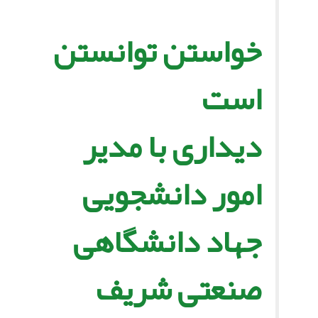
خواستن توانستن
است‏
دیدارى با مدیر
امور دانشجویى
جهاد دانشگاهى
صنعتى شریف‏