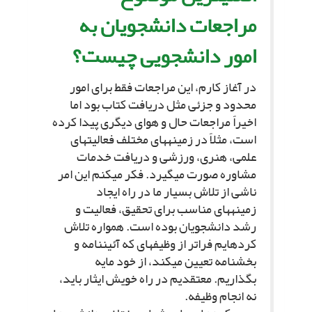
مراجعات دانشجویان به
امور دانشجویى چیست؟
در آغاز کارم، این مراجعات فقط براى امور
محدود و جزئى مثل دریافت کتاب بود اما
اخیراً مراجعات حال و هواى دیگرى پیدا کرده
است، مثلاً در زمینه‏هاى مختلف فعالیت‏هاى
علمى، هنرى، ورزشى و دریافت خدمات
مشاوره صورت مى‏گیرد. فکر مى‏کنم این امر
ناشى از تلاش بسیار ما در راه ایجاد
زمینه‏هاى مناسب براى تحقیق، فعالیت و
رشد دانشجویان بوده است. همواره تلاش
کرده‏ایم فراتر از وظیفه‏اى که آئین‏نامه و
بخشنامه تعیین مى‏کند، از خود مایه
بگذاریم. معتقدیم در راه خویش ایثار باید،
نه انجام وظیفه.