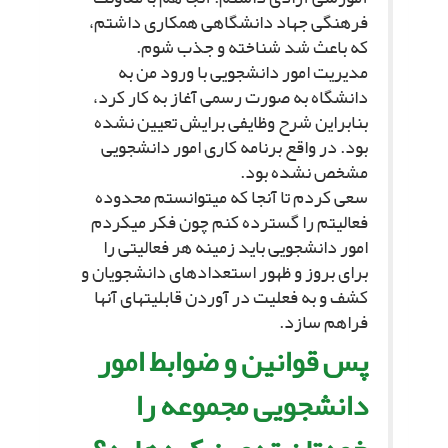
فرهنگى جهاد دانشگاهى همکارى داشتم،
که باعث شد شناخته و جذب شوم.
مدیریت امور دانشجویى با ورود من به
دانشگاه به صورت رسمى آغاز به کار کرد،
بنابراین شرح وظایفى برایش تعیین نشده
بود. در واقع برنامه کارى امور دانشجویى
مشخص نشده بود.
سعى کردم تا آنجا که مى‏توانستم محدوده
فعالیتم را گسترده کنم چون فکر مى‏کردم
امور دانشجویى باید زمینه هر فعالیتى را
براى بروز و ظهور استعدادهاى دانشجویان و
کشف و به فعلیت در آوردن قابلیت‏هاى آنها
فراهم سازد.
پس قوانین و ضوابط امور
دانشجویى مجموعه را