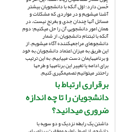
حُسن دارد؛ اوّل آنکه با دانشجویان بیشتر
آشنا مى‏شویم و در مواردى که مشکلات و
مسائل آنها چندان جدى و بغرنج نیست، در
همان امور دانشجویى آن را حل مى‏کنیم؛ دوم
آنکه با ثبت‏نام دانشجویان، از شمار
دانشجوهاى مراجعه‏کننده آگاه مى‏شویم، از
این طریق به میزان اعتماد دانشجویان به خود
و برنامه‏هایمان دست مى‏یابیم، به این ترتیب
براى ادامه یا تغییر این برنامه‏ها و طرح‏ها
راحت‏تر مى‏توانیم تصمیم‏گیرى کنیم.
برقرارى ارتباط با
دانشجویان را تا چه اندازه
ضرورى مى‏دانید؟
داشتن یک رابطه نزدیک و دو سویه با
دانشجو، از اصول اولیه موفقیت برنامه‏هاى