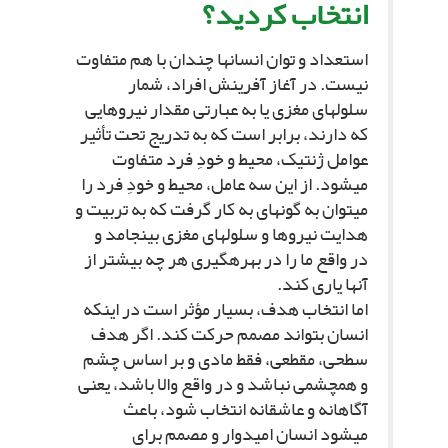
انتخاب کردید؟
استعداد و توان انسان‏ها چندان با هم متفاوت
نیست. در آغاز آفرینش افراد، شمار
سلول‏هاى مغزى یا به عبارتى مقدار نیروهایى
که دارند، برابر است که به تدریج تحت تأثیر
عوامل ژنتیک، محیط و خودِ فرد متفاوت
مى‏شود. از این سه عامل، محیط و خودِ فرد را
مى‏توان به گونه‏اى به کار گرفت که به تربیت و
هدایت نیروها و سلول‏هاى مغزى بینجامد و
در واقع ما را در بهره‏گیرى هر چه بیشتر از
آنها یارى کند.
اما انتخاب هدف، بسیار مؤثر است در اینکه
انسان بتواند مصمم حرکت کند. اگر هدف
سطحى، مقطعى، فقط مادى و بر اساس چشم
و هم‏چشمى نباشد و در واقع والا باشد، یعنى
آگاهانه و عاشقانه انتخاب شود، باعث
مى‏شود انسان امیدوار و مصمم براى