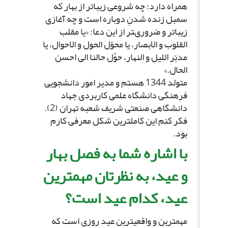
همراه دارد؛ چه شروعى زیباتر از بهار که
سمبل زنده شدنِ دوباره است و چه آغازى
زیباتر و ضرورى‏تر از این دعا: «یا مقلب
القلوب و الابصار، یا محوّل الحول و الاحوال، یا
مدبّر اللیل و النهار، حوِّل حالنا الى احسن
الحال.»
متولد 1344 هستم و مدیر امور دانشجویى
فرهنگى دانشگاه علمى کاربردى جهاد
دانشگاهى صنعتى شریف شعبه تهران (2).
فکر کنم این کامل‏ترین شکل معرفى کارم
بود.
با اشاره شما به فصل بهار
و عید، به نظرتان مهم‏ترین
عید، کدام عید است؟
مهم‏ترین و واقعى‏ترین عید روزى است که