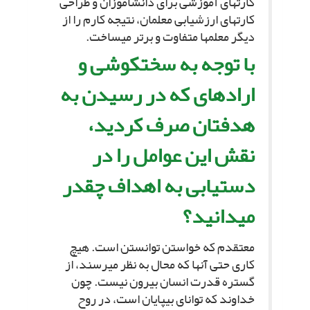
کارت‏هاى آموزشى براى دانش‏آموزان و طراحى
کارت‏هاى ارزشیابى معلمان، نتیجه کارم را از
دیگر معلم‏ها متفاوت و برتر مى‏ساخت.
با توجه به سختکوشى و
اراده‏اى که در رسیدن به
هدف‏تان صرف کردید،
نقش این عوامل را در
دستیابى به اهداف چقدر
مى‏دانید؟
معتقدم که خواستن توانستن است. هیچ
کارى حتى آنها که محال به نظر مى‏رسند، از
گستره قدرت انسان بیرون نیست. چون
خداوند که تواناى بى‏پایان است، در روح