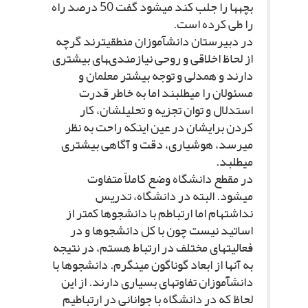
بچه‏ها را جلب کند مى‏شود گفت 50 درصد راه
را طى کرده است.
در دبیرستان دانش‏آموزان منطقى‏ترند گرچه
از لحاظ اخلاقى و روحى نیازمندى‏هاى بیشترى
دارند و همدلى و توجه بیشتر معلمان و
مسئولان را مى‏طلبند اما به خاطر قدرت
استدلال و توان تجزیه و تحلیل‏شان، کار
کردن برایشان در عین اینکه راحت به نظر
مى‏رسد، هوشیارى، دقت و آگاهى بیشترى
مى‏طلبد.
در مقطع دانشگاه وضع کاملاً متفاوت
مى‏شود. البته در دانشگاه، تدریس
نداشته‏ام اما ارتباطم با دانشجوها کمتر از
اساتید نیست چون با کل دانشجوها و در
فعالیت‏هاى مختلف در ارتباط هستم، در نتیجه
به آنها از ابعاد گوناگون مى‏نگرم. دانشجوها با
دانش‏آموزان تفاوت‏هاى بسیارى دارند. از این
لحاظ که در دانشگاه با جوانانى در ارتباطیم