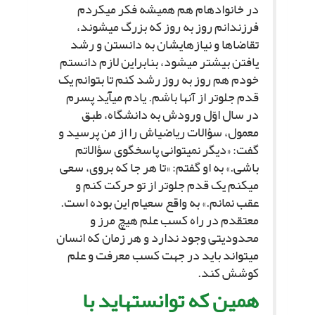
در خانواده‏ام هم همیشه فکر مى‏کردم
فرزندانم روز به روز که بزرگ مى‏شوند،
تقاضاها و نیازهایشان به دانستن و رشد
یافتن بیشتر مى‏شود، بنابراین لازم دانستم
خودم هم روز به روز رشد کنم تا بتوانم یک
قدم جلوتر از آنها باشم. یادم مى‏آید پسرم
در سال اوّل ورودش به دانشگاه، طبق
معمول، سؤالات ریاضى‏اش را از من پرسید و
گفت: «دیگر نمى‏توانى پاسخگوى سؤالاتم
باشى.» به او گفتم: «تا هر جا که بروى، سعى
مى‏کنم یک قدم جلوتر از تو حرکت کنم و
عقب نمانم.» به واقع سعى‏ام این بوده است.
معتقدم در راه کسب علم هیچ مرز و
محدودیتى وجود ندارد و هر زمان که انسان
مى‏تواند باید در جهت کسب معرفت و علم
کوشش کند.
همین که توانسته‏اید با