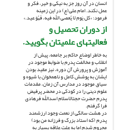
انسان در آن روز جز به نیکى و خیر، فکر و
عمل نکند. امام على(ع) در این زمینه
فرمود: «کل یَوم لا یُعصى اللَّه فیه، فَهُوَ عید.»
از دوران تحصیل و
فعالیت‏هاى علمى‏تان بگویید.
به خاطر اوضاع حاکم بر جامعه، پیش از
انقلاب و مخالفت پدرم با ضوابط موجود در
آموزش و پرورش آن دوره، نیز مقید بودن
ایشان به پوشش کامل و ناهمخوان با شیوه و
سیاق موجود در مدارس آن زمان، مقدمات
علوم دینى را در کودکى در محضر پرفیض
پدرم حضرت حجت‏الاسلام اسداللَّه فرهادى
فرا گرفتم.
در هشت سالگى از نعمت وجود ارزشمند
پدرم (که استاد بزرگ و فرزانه من بود)
محروم شدم اما به علت علاقه بسیار به