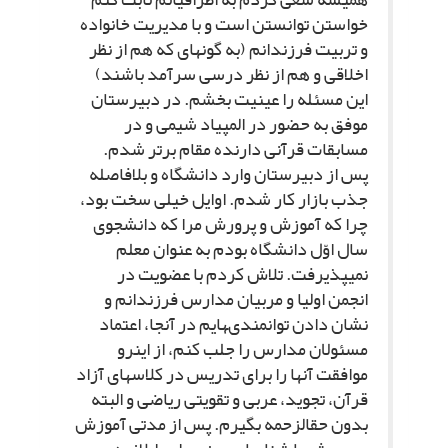
خواستن توانستن است و با مدیریت خانواده
و تربیت فرزندانم (به گونه‏اى که هم از نظر
اخلاقى و هم از نظر درسى سرآمد باشند)
این مسئله را عینیت بخشم. در دبیرستان
موفق به حضور در المپیاد شیمى و در
مسابقات قرآنى دارنده مقام برتر شدم.
پس از دبیرستان وارد دانشگاه و بلافاصله
جذب بازار کار شدم. اوایل خیلى سخت بود،
چرا که آموزش و پرورش مرا که دانشجوى
سال اوّل دانشگاه بودم به عنوان معلم
نمى‏پذیرفت. تلاش کردم با عضویت در
انجمن اولیا و مربیان مدارس فرزندانم و
نشان دادن توانمندى‏هایم در آنجا، اعتماد
مسئولان مدارس را جلب کنم، از این‏رو
موافقت آنها را براى تدریس در کلاس‏هاى آزاد
قرآن، تجوید، عربى و تقویتى ریاضى و البته
بدون حق‏الزحمه بگیرم. پس از مدتى آموزش