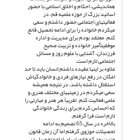
هم‏اندیشى، احکام و اخلاق اسلامى با حضور
اساتید بزرگ از حوزه علمیه قم، در
فعالیت‏هاى اجتماعى حضور داشتم و سعى
مى‏کردم خانواده را براى ادامه تحصیل قانع
کنم. معتقد بودم براى مدیریت و اداره
موفقیت‏آمیز خانواده و تربیت صحیح
فرزندان، آشنایى با علوم روز و مسائل
اجتماعى لازم است.
علاوه بر اینها عقیده داشتم انسان باید تا حد
امکان در رفع نیازهاى فردى و خانوادگى‏اش
استقلال داشته باشد، در نتیجه همیشه
سعى مى‏کردم در زمینه‏هاى مختلف هنرى و
علمى فعالیت کنم. تقریباً هر هنر و مهارتى را
که احساس کردم براى زندگى خانوادگى
لازم است فرا گرفتم.
بالاخره در سال 65 تصمیم به ادامه
تحصیلات حوزوى گرفتم اما آن زمان قانون
چنین بود که خانم‏ها براى ادامه تحصیل در