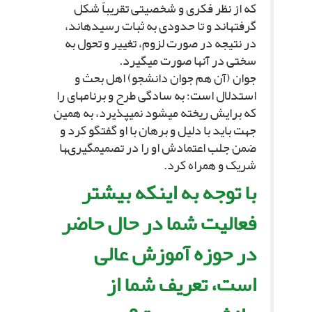
که از نظر فکرى و شخصیتى تقریباً شکل
گرفته‏اند و تا حدودى به ثبات رسیده‏اند،
در نتیجه در صورت لزوم، تغییر و تحول به
سختى در آنها صورت مى‏گیرد.
جوان (آن هم جوان دانشجو) اهل بحث و
استدلال است؛ به سادگى طرح و برنامه‏اى را
که برایش ریخته مى‏شود نمى‏پذیرد، به همین
جهت باید با دلیل و برهان با او گفتگو کرد و
ضمن جلب اعتمادش او را در تصمیم‏گیرى‏ها
شریک و همراه کرد.
با توجه به اینکه بیشتر
فعالیت شما در حال حاضر
در حوزه آموزش عالى
است، تعریف شما از