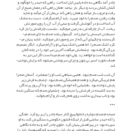
چادر آمد نگاهی به جاده پایین ایل انداخت. راهی که حیدر را خون­آلود و
کشان کشان بردند و دیگر باز نیامد؛ همان راهی که رمضان صبح از آن
رفت و غروب باز می­آمد و همان راهی که نریمان از آن می­آمد و شاید
وقت رفتن، صنم را با خود می­برد. باید آرام می­گرفت. دست به مشک
آب انداخت و در آغوشش گرفت و نیمی از آب آن را روی صورتش
ریخت. آب از چارقدش به زمین می­چکید. نشست چارقدش را باز کرد .
نسیم تن خیسش را می­لرزاند. گیسوان بلند صنم به جای صنم می­
گریستند و چکه­های آبی که از سر و صورتش می­چکید؛ شاید پنهان می­
کرد اشک صنم را. اما همین اشک پنهانی او را آرام می­کرد. انگار تصمیم
بزرگی گرفته بود. چشمانش می­گفت آخرین تیر خود را در چله کمان
گذاشته است و خواهد زد. ولی خود صنم می­دانست اگر این تیر به
هدف نخورد اسیر بی چون و چرای سرنوشتی می­شود که برایش نوشته­
اند.
آن شب شب صنم نبود. همه­ی سیاهی شب او را می­فشرد. آسمان صحرا
هم غریبگی می­کرد و هم­دم همیشگی صنم نبود. چشم به فرش زیر
پایش دوخته بود. نقش­هایی که خودش بافته بود؛ و تا آن روز پرندگان
به بند کشیده در فرشش را ندیده بود. چشم­های صنم که سنگین شده
بود و تاب بیداری نداشت روی هم رفت تار و آرام بخوابد.
***
صبح­دم صنم دوباره رختخواب­پیچ کنار سیاه چادر را زیر رو کرد. تفنگی
را که حیدر ساعتی قبل از این­که قشون حکومتی دستگیرش کند به او
سپرده بود؛ در پیراهنش پنهان کرد. جلوی چادر آمد و به جاده نگاهی
انداخت. از سوراخ سیاه چادر مردان ایل را می­دید که گوسفندان ایل را