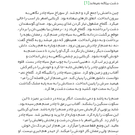
[1]
دشت بی­لاله نمی­ماند
چین دامنش را جمع کرد و خم شد. از سوراخ سیاه چادر نگاهی به
بیرون انداخت. اتفاق تازه­ای نیفتاده بود. کربلایی اصغر بار اسب را خالی
می­کرد. گل­ماج مشغول تیار کردن غذای پسرش بود. صدای گوسفندان
دشت را برداشته بود. گل­ماج فریاد زد: «رمضان بیا بقچه­ی نان را بردار».
موقع برگشت دزدانه نگاهی به سیاه چادر صنم کرد. رمضان بقچه را
برداشت و به دوش انداخت. همین­طور که دور می­شد رو به گل­ماج گفت:
«نه، نه صنم از چادرش بیرون نرود.» صنم دوباره به هم ریخت. دلش
می­خواست دیگر رمضان بازنگردد، گرگ او را بدرد تا دست صنم به
خونش آلوده نشود. کربلایی زیر چشمی نگاهی به زنش انداخت و
غرغری زیر لب کرد. دهنه­ی اسب را به چوب میخ سیاه چادر بست. قلوه
سنگ­های جلوی چادر را با پاهایش جابه-جا کرد و خودش را درکمرکش
آفتاب روی زمین ولو کرد. ستون سیاه چادر را تکیه­گاه کرد. گل­ماج نمی­
توانست دل­شوره­اش را پنهان کند. حتی صنم از این فاصله آن را می­
فهمید سرش را پایین انداخت. دستانش را به سه پایه مشک گذاشت
آن را به سمت خود کشید و به سمت دشت رها کرد.
صنم پا به پاشد و دمی نشست. انگار پرنده در دشت پر نمی­زد تا این
سکوت سنگین را بشکند. آفتاب بی رمق تا چادر صنم هم رسیده بود.
شاید پرتویی از گرمایش سردی چادر صنم را چاره باشد. صدای کربلایی
این سکوت را پاره کرد. صنم دوباره از جا پرید و نیم­خیز شد. سیاه چادر
را کنار زد. کربلایی اصغر با دستان درشت و زمختش پاهایش را می­
مالید. این وضع فقط صنم را می­آزارد. من هم از این مردک دل خوش
نیستم؛ ولی رمضان کار خودش را می­کند. از حیدر هم خبری نیست. او