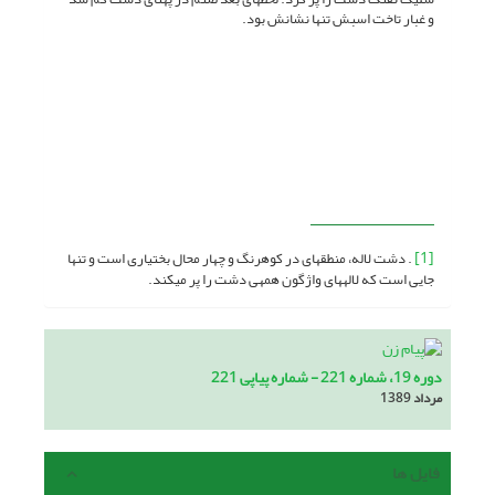
و غبار تاخت اسبش تنها نشانش بود.
[1]
. دشت لاله، منطقه­ای در کوه­رنگ و چهار محال بختیاری است و تنها
جایی است که لاله­های واژگون همه­ی دشت را پر می­کند.
دوره 19، شماره 221 - شماره پیاپی 221
مرداد 1389
فایل ها