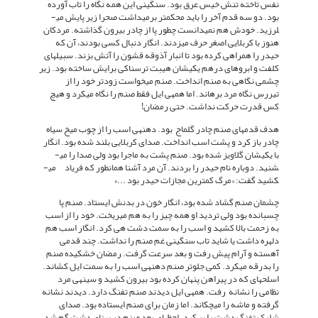
نفس تاخته تنش خیس عرق بود. سنگینی این همه نگاه را تاب آورده
بود. دو سه قدم آخر را باید محکم­تر برمی­داشت صحرا زیر پایش می­
لرزید. خودش هم نمی­دانست چطور پا از چادر بیرون گذاشته. مردکان
هنوز با کربلایی اصغر حرف می­زدند. انگار دنبال کسی بودند، آن که
حیدر را هم­راهی کرده بود تا انبار آذوقه قشون را آتش بزند. سبیل­های
کلفت و ابروهای درهم یکی­شان هیبت ترسناکی برایش ساخته بود. زیر
چشمی نگاهی به صنم انداخت. صنم می­خواست زودتر خود را از
تیررس نگاه مرد برهاند. اما همه­ی ایل فقط صنم را نگاه می­کرد و هیچ
کس قدرت حرکت نداشت. حتی رمضان!
هدف قدم­های صنم چادر گل­ماج بود. دهنه­ی اسب را از چوب میخ سیاه
چادر باز کرد و پشت اسب انداخت. صدای کربلایی بلند شده بود. انگار
با یکی­شان گلاویز شده بود. صنم پشت به ماجرا بود ولی صدا را می­
شنید. دوباره نام حیدر را بردند. آن مرد آشنا همان­طور که فریاد می­
کشید گفت: «مرگ کم­ترین مجازات حیدر بود ...»
چشمان صنم گشاد شده بود، انگار خون در بدنش ایستاد. صنم پا
چسبانده بود ولی تردید او همه چیز را به هم می­ریخت. خود را از اسب
به زحمت بالا کشید و اسب را به سمت دشت هی کرد. انگار اسب هم
دلهره داشت یا شاید تاب سنگینی غم صنم را نداشت. چند قدمی
آهسته و آرام پیش رفت و بعد سرعت گرفت. رمضان خشکیده صنم
را بدرقه می­کرد. کمی جلوتر صنم دهنه­ی اسب را به سمت ایل کشاند.
اسلحه­ای که در پیراهن پنهان کرده بود بیرون کشید و سینه­ی مرد
نظامی را نشانه رفت. همه­ی ایل دیدند صنم تفنگ دارد. دیدند نشانه
گرفته و ماشه را می­چکاند. اما زمان برای صنم ایستاده بود. صدای
شلیک تفنگ دشت را پر کرد. لحظه­ای بعد صنم در پهنای دشت گم شد