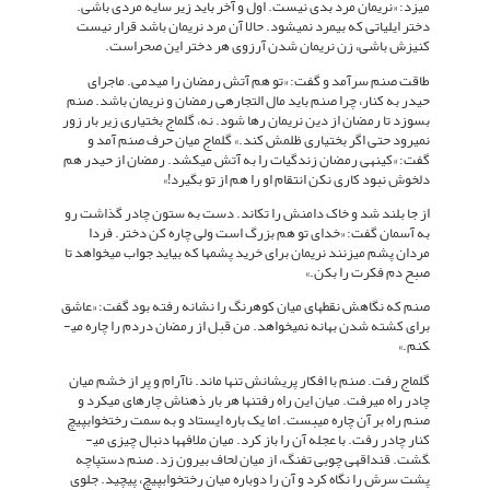
می­زد: «نریمان مرد بدی نیست. اول و آخر باید زیر سایه مردی باشی.
دختر ایلیاتی که بی­مرد نمی­شود. حالا آن مرد نریمان باشد قرار نیست
کنیزش باشی، زن نریمان شدن آرزوی هر دختر این صحراست.
طاقت صنم سرآمد و گفت: «تو هم آتش رمضان را می­دمی. ماجرای
حیدر به کنار، چرا صنم باید مال التجاره­ی رمضان و نریمان باشد. صنم
بسوزد تا رمضان از دین نریمان رها شود. نه، گل­ماج بختیاری زیر بار زور
نمی­رود حتی اگر بختیاری ظلمش کند.» گل­ماج میان حرف صنم آمد و
گفت: «کینه­ی رمضان زندگی­ات را به آتش می­کشد. رمضان از حیدر هم
دل­خوش نبود کاری نکن انتقام او را هم از تو بگیرد!»
از جا بلند شد و خاک دامنش را تکاند. دست به ستون چادر گذاشت رو
به آسمان گفت: «خدای تو هم بزرگ است ولی چاره کن دختر. فردا
مردان پشم می­زنند نریمان برای خرید پشم­ها که بیاید جواب می­خواهد تا
صبح دم فکرت را بکن.»
صنم که نگاهش نقطه­ای میان کوه­رنگ را نشانه رفته بود گفت: «عاشق
برای کشته شدن بهانه نمی­خواهد. من قبل از رمضان دردم را چاره می­
کنم.»
گل­ماج رفت. صنم با افکار پریشانش تنها ماند. ناآرام و پر از خشم میان
چادر راه می­رفت. میان این راه رفتن­ها هر بار ذهن­اش چاره­ای می­کرد و
صنم راه بر آن چاره می­بست. اما یک باره ایستاد و به سمت رختخواب­پیچ
کنار چادر رفت. با عجله آن را باز کرد. میان ملافه­ها دنبال چیزی می­
گشت. قنداقه­ی چوبی تفنگ، از میان لحاف بیرون زد. صنم دست­پاچه
پشت سرش را نگاه کرد و آن را دوباره میان رختخواب­پیچ، پیچید. جلوی