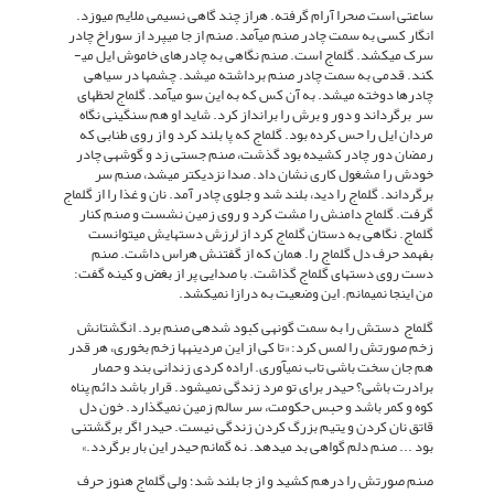
ساعتی است صحرا آرام گرفته. هراز چند گاهی نسیمی ملایم می­وزد.
انگار کسی به سمت چادر صنم می­آمد. صنم از جا می­پرد از سوراخ چادر
سرک می­کشد. گل­ماج است. صنم نگاهی به چادرهای خاموش ایل می­
کند. قدمی به سمت چادر صنم برداشته می­شد. چشم­ها در سیاهی
چادرها دوخته می­شد. به آن کس که به این سو می­آمد. گل­ماج لحظه­ای
سر برگرداند و دور و برش را برانداز کرد. شاید او هم سنگینی نگاه
مردان ایل را حس کرده بود. گل­ماج که پا بلند کرد و از روی طنابی که
رمضان دور چادر کشیده بود گذشت، صنم جستی زد و گوشه­ی چادر
خودش را مشغول کاری نشان داد. صدا نزدیک­تر می­شد، صنم سر
برگرداند. گل­ماج را دید، بلند شد و جلوی چادر آمد. نان و غذا را از گل­ماج
گرفت. گل­ماج دامنش را مشت کرد و روی زمین نشست و صنم کنار
گل­ماج. نگاهی به دستان گل­ماج کرد از لرزش دست­هایش می­توانست
بفهمد حرف دل گل­ماج را. همان که از گفتنش هراس داشت. صنم
دست روی دست­های گل­ماج گذاشت. با صدایی پر از بغض و کینه گفت:
من این­جا نمی­مانم. این وضعیت به درازا نمی­کشد.
گل­ماج دستش را به سمت گونه­ی کبود شده­ی صنم برد. انگشتانش
زخم صورتش را لمس کرد: «تا کی از این مردینه­ها زخم بخوری، هر قدر
هم جان سخت باشی تاب نمی­آوری. اراده کردی زندانی بند و حصار
برادرت باشی؟ حیدر برای تو مرد زندگی نمی­شود. قرار باشد دائم پناه
کوه و کمر باشد و حبس حکومت، سر سالم زمین نمی­گذارد. خون دل
قاتق نان کردن و یتیم بزرگ کردن زندگی نیست. حیدر اگر برگشتنی
بود ... صنم دلم گواهی بد می­دهد. نه گمانم حیدر این بار برگردد.»
صنم صورتش را درهم کشید و از جا بلند شد؛ ولی گل­ماج هنوز حرف