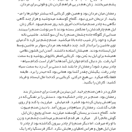
پشم می­ریختند. زنان هم در پی فراهم کردن نان و قوتی برای مردان.
رمضان میان مردان بود و همین طور کربلایی که بیش­تر جوان­ترها را می­
پایید. از نریمان خبری نبود. گل­ماج گوسفند می­دوشید و هراز چند گاهی
نگاهی به چادر صنم می­انداخت امروز باید روز صنم می­بود. انگار زنان
ایل هم چارقدشان را محکم­تر بسته بودند تا سرنوشت صنم را ببینند.
صدایی از گلوگاه جاده چشمان صنم را به آن سو کشاند. ماشینی ناله
می­کرد و خود را از شیب جاده بالا می­کشید. صنم چشم تیز کرد تا آدم­های
توی ماشین را برانداز کند. چند دقیقه بعد مردان سوار بر ماشین وسط
ایل ایستاده بودند. همه­شان اسلحه داشتند. آمدن این قشون نظامی
همیشه برای ایل بد یُمن بود. کربلایی اصغر بالاپوش پوشید و به سمت
آن­ها رفت. باز دنبال کدام جوان ایل آمده­اند؟ قرار است کدام سیاه­
چادر بی­مرد شود! رمضان از جا بلند شد دستی بر آب زد به سمت سیاه
چادر رفت. یکی­شان چقدر آشنا بود همانی بود که حیدر را برد. طایفه
فقط نگاه می­کرد. بی هیچ حرکتی. کربلایی بر کدخدا مال ایستاد و فریاد
کشید: کارتان را بکنید.
فکری در ذهن صنم چرخید. این بهترین فرصت برای جستن از بند
رمضان بود. صنم بر در چادر خشکیده بود. دستش را بر تفنگی که در
پیراهنش پنهان کرده بود فشرد. قدم­هایش می­لرزید، پا کند و از روی
طناب گذشت. رمضان از سیاه­چادر بیرون آمد. با دیدن صنم مبهوت
ماند. گل­ماج دست بر پستان گوسفند می­لرزید. صدای پچ­پچ زنان ایل
گوش عالم را کر می­کرد. هر قدم که صنم برمی­داشت چشم مرد و زن
با او راه می­رفت. اما دیگر صنم پا از چادر بیرون گذاشته بود از چادر تا
میان ایل هول و هراس لحظه­ای رهایش نکرد. انگار فرسنگ­ها راه را یک