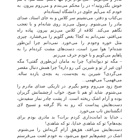
خوش بگذرونید!» در را محکم می‌بندم و می‌روم بیرون. به
خودم که می‌آیم جلوی در دانشگاه ایستاده‌ام.
بی‌کتاب و دفتر، می‌نشینم سر کلاس و به جای استاد، صدای
مادر را می‌شنوم. رسول می‌زند روی شانه‌ام و با تعجب
نگاهم می‌کند. کلافه از کلاس می‌زنم بیرون. پیاده راه
می‌افتم، نمی‌دانم به کجا؟ بغض گلویم را می‌فشارد. چیزی
مثل خوره وجودم را می‌خورد. نمی‌دانم چرا این‌طور
شده‌ام! هوا سرد است، دست‌های مشت کرده‌ام را به
پاهایم می‌کوبم و با خودم حرف می‌زنم.
–
مگه تو دیوانه‌ای؟ چرا به مامان این‌طوری گفتی؟ مگه
اون غیر از تو و شیرین کی رو داره؟ چرا همش دنبال مقصر
می‌گردی؟ شیرین یه بچه‌ست، یه بچه‌ی یازده ساله.
می‌فهمی؟ می‌فهمی...
صبح زود می‌روم وضو بگیرم. در تاریکی صدای مادرم را
می‌شنوم. شاید او هم تا صبح، خواب ازچشمانش گریزان
بوده و آرام اشک ریخته است. از پشت چادر نماز سفیدش،
دست‌هایش پیداست که رو به بالا گرفته و تسبیح لای
انگشتانش تاب می‌خورد.
ـ خدایا بد امانت‌داری کردم برات؟ بد مادری بودم برای
بچه‌هام؟ تو که شاهدی خدایا، تو که شاهدی!
دست‌هایش می‌افتد، هق‌هقِ آرامِ گریه‌اش را می‌شنوم.
اشک در چشم‌هایم جمع می‌شود، به خودم لعنت می‌فرستم