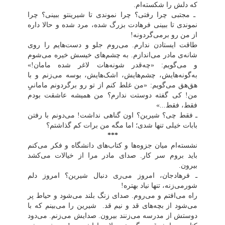
که دلش را شکسته‌ام.
ـ مجتبی چرا رفتی؟ چرا نموندی تا شیرینتو ببینی؟ چرا
نموندی تا ببینی فرهادت بزرگ شده، مرد شده و حالا داره
از من رو برمی‌گردونه!
طاقت ایستادن ندارم. می‌روم جلو و دست‌هایم را روی
شانه‌ی مادر می‌اندازم. به چشم‌های خیسش خیره می‌شوم
و می‌گویم: «چه‌قدر شونه‌هات لاغر شده مامان!»
به‌گونه‌هایش، چشم‌هایش، اشک‌هایش، بوسه می‌زنم و با
هق‌هق می‌گویم: «من غلط کنم از تو رو برگردونم مامانیِِ
من! کی گفته دوستت ندارم؟ من همیشه عاشقت بودم
فقط، فقط...»
ـ فقط چی؟ شیرین؟ اون گناهی نداشت! می‌دونم با رفتن
بابات خیلی تنها شدی؛ اما مگه من برات کم گذاشتم؟
***
نشسته‌ام میان جزوه‌ها و کتاب‌های دانشگاه و فکر می‌کنم
باید بروم سر کار. صدای مادر مرا از خیالات می‌کشد
بیرون.
ـ فرهادجان، امروز می‌ری دنبال شیرین؟ امروز دلم
شورمی‌زنه، تنها نیاد بهتره!
راه می‌افتم و می‌روم. صدای زنگ بلند می‌شود و حیاط پر
می‌شود از بچه‌های قد و نیم قد. شیرین را می‌بینم که با
دوستش از مدرسه می‌زنند بیرون. صدایش می‌زنم. می‌دود