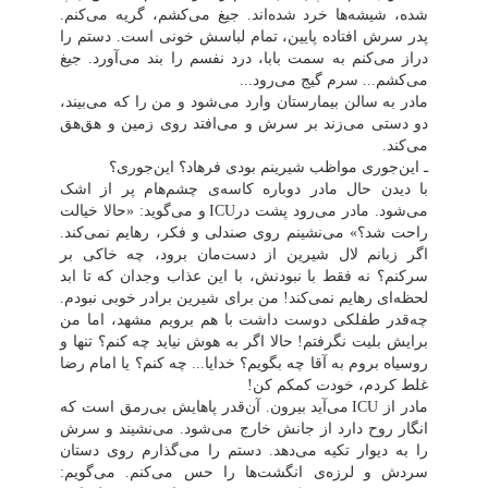
شده، شیشه‌ها خرد شده‌اند. جیغ می‌کشم، گریه می‌کنم.
پدر سرش افتاده پایین، تمام لباسش خونی است. دستم را
دراز می‌کنم به سمت بابا، درد نفسم را بند می‌آورد. جیغ
می‌کشم... سرم گیج می‌رود...
مادر به سالن بیمارستان وارد می‌شود و من را که می‌بیند،
دو دستی می‌زند بر سرش و می‌افتد روی زمین و هق‌هق
می‌کند.
ـ این‌جوری مواظب شیرینم بودی فرهاد؟ این‌جوری؟
با دیدن حال مادر دوباره کاسه‌ی چشم‌هام پر از اشک
می‌شود. مادر می‌رود پشت در
ICU
و می‌گوید: «حالا خیالت
راحت شد؟» می‌نشینم روی صندلی و فکر، رهایم نمی‌کند.
اگر زبانم لال شیرین از دست‌مان برود، چه خاکی بر
سرکنم؟ نه فقط با نبودنش، با این عذاب وجدان که تا ابد
لحظه‌ای رهایم نمی‌کند! من برای شیرین برادر خوبی نبودم.
چه‌قدر طفلکی دوست داشت با هم برویم مشهد، اما من
برایش بلیت نگرفتم! حالا اگر به هوش نیاید چه کنم؟ تنها و
روسیاه بروم به آقا چه بگویم؟ خدایا... چه کنم؟ یا امام رضا
غلط کردم، خودت کمکم کن!
مادر از
ICU
می‌آید بیرون. آن‌قدر پاهایش بی‌رمق است که
انگار روح دارد از جانش خارج می‌شود. می‌نشیند و سرش
را به دیوار تکیه می‌دهد. دستم را می‌گذارم روی دستان
سردش و لرزه‌ی انگشت‌ها را حس می‌کنم. می‌گویم: