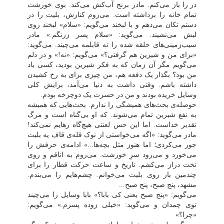
در
را باز می‌کنم. مادر برنج آب‌کش می‌کند. بوی خورشت
تمام خانه را برداشته است. می‌روم کنارش، بلیت را در
دستم تکان می‌دهم و با لبخند می‌گویم: «سلام» لبخند روی
لبش می‌نشیند. می‌گوید: «سلام پسر زرنگم.» مادر
سیب‌زمینی‌های حلقه شده را ته قابلمه می‌چیند. می‌گوید:
«برای من و شیرین هم گرفتی؟» می‌گویم: «نه!» و در دلم
می‌گویم مگر آن زمان که به فکر شیرین بودید، کسی یاد
من بود؟ بگذار یک دفعه هم، من چیزی برای به رخ کشیدن
داشته باشم. وقتی داشت به دنیا می‌آمد، برایش کلی
وسایل خریده بودند و من در حسرت یک دوچرخه بودم.
حوصله‌ی بحث‌های همیشگی را ندارم. بحث‌هایی که همیشه
به نفع شیرین تمام می‌شوند. که او بی‌گناه است و مرگ
تقدیر خداست. اما این حس لعنتی هیچ‌گاه رهایم نمی‌کند!
مادر می‌گوید: «اگه می‌خواستی از نوک قله‌ی قاف یه بلیت
جور می‌کردی؛ اما هنوز مثل بچه‌ها...» ادامه‌ی حرفش را
می‌خورد و می‌رود سرِ خورشت. می‌روم به اتاقم و روی
تخت دراز می‌کشم. تاریخ و ساعت حرکت قطار را برای
چندمین بار روی بلیت می‌خوانم. چشم‌هایم را می‌بندم.
مشهد، پنج صبح، پنج صبح...
می‌گویم: «پنج صبح یعنی کی بابا؟» بابا وسایل را می‌چیند
توی چمدان و می‌گوید: «خیلی زوده پسرم.» می‌گویم:
«چرا؟»