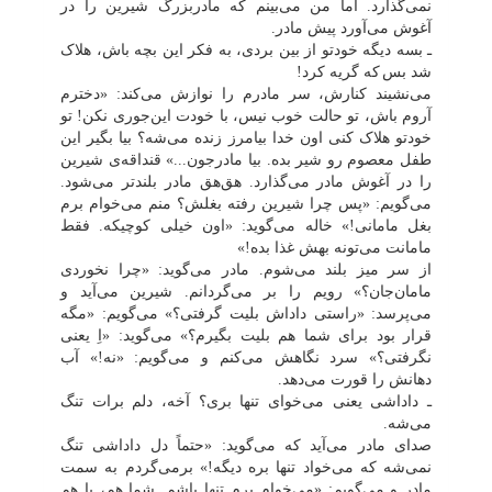
نمی‌گذارد. اما من می‌بینم که مادربزرگ شیرین را در
آغوش می‌آورد پیش مادر.
ـ بسه دیگه خودتو از بین بردی، به فکر این بچه باش، هلاک
شد بس
که گریه کرد!
می‌نشیند کنارش، سر مادرم را نوازش می‌کند: «دخترم
آروم باش، تو حالت خوب نیس، با خودت این‌جوری نکن! تو
خودتو هلاک کنی اون خدا بیامرز زنده می‌شه؟ بیا بگیر این
طفل معصوم رو شیر بده. بیا مادرجون...» قنداقه‌ی شیرین
را در آغوش مادر می‌گذارد. هق‌هق مادر بلندتر می‌شود.
می‌گویم: «پس چرا شیرین رفته بغلش؟ منم می‌خوام برم
بغل مامانی!» خاله می‌گوید: «اون خیلی کوچیکه. فقط
مامانت می‌تونه بهش غذا بده!»
از سر میز بلند می‌شوم. مادر می‌گوید: «چرا نخوردی
مامان‌جان؟» رویم را بر می‌گردانم. شیرین می‌آید و
می‌پرسد: «راستی داداش بلیت گرفتی؟» می‌گویم: «مگه
قرار بود برای شما هم بلیت بگیرم؟» می‌گوید: «اِ یعنی
نگرفتی؟» سرد نگاهش می‌کنم و می‌گویم: «نه!» آب
دهانش را قورت می‌دهد.
ـ داداشی یعنی می‌خوای تنها بری؟ آخه، دلم برات تنگ
می‌شه.
صدای مادر می‌آید که می‌گوید: «حتماً دل داداشی تنگ
نمی‌شه که می‌خواد تنها بره دیگه!» برمی‌گردم به سمت
مادر و می‌گویم: «می‌خوام برم تنها باشم. شما هم، با هم