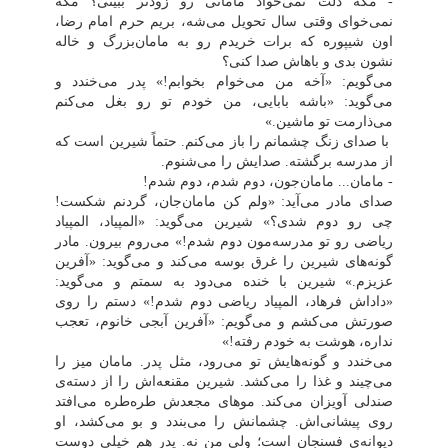
- مگه دلت نمی‌خواد مامانی رو زودتر ببینی؟ مگه
نمی‌خوای وقتی سال تحویل می‌شه، بریم حرم امام رضا،
اون شیپوره که برات خریدم رو به مامان‌بزرگ و خاله
نشون بدی و باهاش صدا کنی؟
می‌گویم: «آخه من می‌خوام بخوابم!» پدر می‌خندد و
می‌گوید: «باشه بابایی، من خودم تو رو بغل می‌کنم
می‌ذارمت تو ماشین.»
با صدای زنگ چشمانم را باز می‌کنم. حتماً شیرین است که
از مدرسه برگشته. صدایش را می‌شنوم.
- مامان... مامان‌جون، دوم شدم، دوم شدم!
صدای مادر می‌آید: «ولم کن مامان‌جان، گردنم شکست!
چی رو دوم شدی؟» شیرین می‌گوید: «المپیاد، المپیاد
ریاضی رو تو مدرسه‌مون دوم شدم!» می‌روم بیرون. مادر
گونه‌های شیرین را غرق بوسه می‌کند و می‌گوید: «آفرین
عزیزم.» شیرین با خنده می‌دود به سمتم و می‌گوید:
«داداش فرهاد، المپیاد ریاضی دوم شدم!» دستم را روی
صورتش می‌کشم و می‌گویم: «آفرین آبجی خانوم، تعجب
نداره، هوشت به خودم رفته!»
می‌خندد و گونه‌هایش تو می‌رود، مثل پدر. مامان میز را
می‌چیند و غذا را می‌کشد. شیرین مقنعه‌اش را از دسته‌ی
صندلی آویزان می‌کند. موهای مجعدش طره‌طره می‌افتد
روی پیشانی‌اش. چشمانش را می‌بندد و بو می‌کشد، او
دیوانه‌ی فسنجان است؛ ولی من نه. پدر هم خیلی دوست