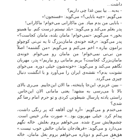
داشت...
- به‌به... بیا ببین غذا چی داریم؟
می‌گویم: «چیه بابایی؟» می‌گوید: «فسنجون!»
- بابایی من بدم میاد. من ماکارانی می‌خوام! ماکارانی!
پدر بغلم می‌کند و می‌گوید: «بلد نیستم درست کنم. بیا همینو
بخور.» می‌گویم: «نمی‌خوام! مامان بلده، مامان کجاست؟»
پدر می‌گوید: «رفته خونه‌ی مامان‌بزرگ تا یه نی‌نی کوچولو
برامون بیاره.» اخم می‌کنم و می‌گویم: «من گشنمه! اصلاً
من نی‌نی نمی‌خوام! من مامان رو می‌خوام. خونه‌ی
مامان‌بزرگ کجاست؟ بریم مامانی رو بیاریم!» پدر، مهربان
نگاهم می‌کند و می‌گوید: «خونه‌شون خیلی دوره. می‌خوای
نشونت بدم؟» نقشه‌ی ایران را می‌آورد و با انگشت دنبال
چیزی می‌گردد.
–
ببین عزیزم، این‌جا پایتخته، ما الان این‌جاییم. می‌ری بالای
بالا تا می‌رسی به مشهد! یعنی مامانی الان این‌جاس.
راستی یادته پارسال شیطونی کردی و تو حرم امام رضا گم
شدی؟
می‌خندم و می‌گویم: «آره اون آقاهه که پر رنگی داشت،
پیدام کرد. خیلی مهربون بود...» صورت مادر خیس است.
چشم‌هایش سرخ شده. می‌خواهم بروم بغلش. خاله نگهم
می‌دارد و می‌گوید: «فرهادجان مامان حالش خوب نیست.»
هق‌هق می‌کنم و دوباره می‌خواهم بروم بغل مامان، خاله