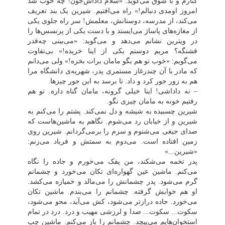
کنارم و با شوق می‌گوید: «سلام داداش‌جون! چه خوب شد
امروز اومدی دنبالم!» راه می‌افتیم. شیرین یک بند تعریف
می‌کند، از مدرسه، دوستانش، معلمش! سر راه جلوی یکی
از مغازه‌های پاساژ می‌ایستد و با دست یکی از پرنسس‌ها را
در ویترین نشانم می‌دهد و می‌گوید: «می‌بینی چه‌قدر
قشنگه؟ مریم دوستم یکی از اینا خریده!» بی‌تفاوت
می‌گویم: «خوب تو هم بگو مامان برات بخره!» ولی می‌دانم
که مادر با آن چندرغاز مستمری پدر، شهریه‌ی دانشگاه مرا
هم به زور جور کرد و داد. تا برسد به این جور چیزها.
–
نه داداشی! اینا خیلی گرونه، مامان گناه داره. تو هم
رفتیم خونه به مامان چیزی نگو.
شیرین چسبیده به شیشه و دل نمی‌کند. پشتم را می‌کنم به
شیرین و از خیابان رد می‌شوم. نگاهم به ماشین‌هاست که
صدای جیغی می‌شنوم و سرم را برمی‌گردانم. شیرین روی
زمین افتاده است. می‌دوم به سمتش و فریاد می‌زنم:
«شیرین...»
پدر تخمه می‌شکند، من پفک می‌خورم و جاده را نگاه
می‌کنم. ماشین عین گهواره‌ای تکان می‌خورد و چشمانم
گرم می‌شود. پدر چشمانش را می‌مالد و خمیازه می‌کشد.
او هم خوابش گرفته. چشمانم را می‌بندم. ماشین تکان
می‌خورد. جاده درازتر می‌شود، کش می‌آید، محو می‌شود،
سکوت... سکوت... صدا و لرزشی مهیب و درد. درد در تمام
استخوان‌هایم می‌پیچد. چشمانم را باز می‌کنم. ماشین چپ