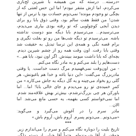
«درسته... درسته که من همیشه با شیرین لج‌بازی
می‌کردم، اما ازش متنفر نبودم! اما این حس لعنتی که از
بچگی تو وجودم مونده! نمی‌دونم حسادت بود یا ترس از تنها
شدن! من فقط هفت سالم بود، وقتی ذوق بابا رو برای
دیدن آبجی کوچولویی که تو رفته بودی بیاری می‌دیدم،
می‌ترسیدم... می‌ترسیدم بابا دیگه منو دوست نداشته
باشه. می‌ترسیدم تو دیگه شب‌ها من رو تو بغلت نگیری و
برام قصه نگی و همه‌ی این ترسا تبدیل به حقیقت شد
وقتی بابا رفت. اون وقت همه رو از چشم شیرین دیدم.
بچه‌ای که بابا داشت میومد ببیندش. اگر اون نبود، بابا هم...»
دست‌هایم را بلند می‌کنم و به مادر نگاه می‌کنم.
- من اون‌وقت نمی‌فهمیدم مرگ دست خداست. یا وقتی
مادربزرگ می‌گفت: «این دنیا باغه و خدا هم باغبونش، هر
گلی رو بخواد می‌چینه و یه گل دیگه به جاش می‌کاره.» من
کمرِ خمیده‌ی تو رو می‌دیدم و جای خالی بابا! اما... اما
باورکن هر چی بزرگ‌ترشدم، بیش‌تر بهش علاقه‌مند شدم.
اما نمی‌خواستم کسی بفهمه، یه حسی مانع می‌شد. اما
الان...
مادر سرم را در آغوش می‌گیرد و می‌گوید:
«می‌دونم...می‌دونم پسرم. آروم باش، آروم باش.»
***
تاریخ بلیت را دوباره نگاه می‌کنم و سرم را می‌اندازم زیر.
چه‌قدر از آقا شرمنده‌ام. حتماً آقا خیلی از دستم دلگیر