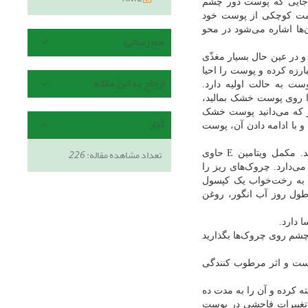
ن‌جایی که پوست دور چشم
قسمت کوچکی از پوست خود
‌ها اشاره می‌شود در محو
هم رسانی
 در عین حال بسیار مغذّی
رزه کرده و پوست را احیا
ارجاع به این مقاله
ست به حالت اولیه دارد.
ن را روی پوست خشک بمالید،
ور که می‌دانید پوست خشک
آمار
و با ادامه دادن آن، پوست
تعداد مشاهده مقاله:
226
د. مکمل ویتامین
E
حاوی
ی‌دارد. چروک‌های ریز را
ن به رخت‌خواب یک کپسول
 طول روز آب انگور، روغن
 دارد.
 چشم روی چروک‌ها بگذارید
ست و اثر مرطوب کنندگی
ه کرده و آن را به مدت ده
 تغییرات فاحشی در پوست