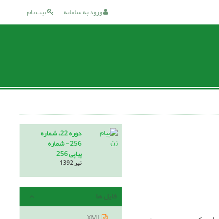
ورود به سامانه
ثبت نام
دوره 22، شماره
256 - شماره
پیاپی 256
تیر 1392
فایل ها
XML