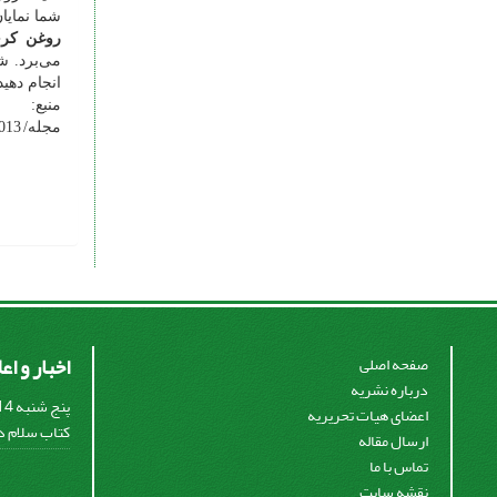
شما نمایا
روغن کر
می‌برد. ش
انجام دهید
منبع:
مجله/
013
اخبار و اع
صفحه اصلی
درباره نشریه
اعضای هیات تحریریه
کتاب سلام در
ارسال مقاله
تماس با ما
نقشه سایت