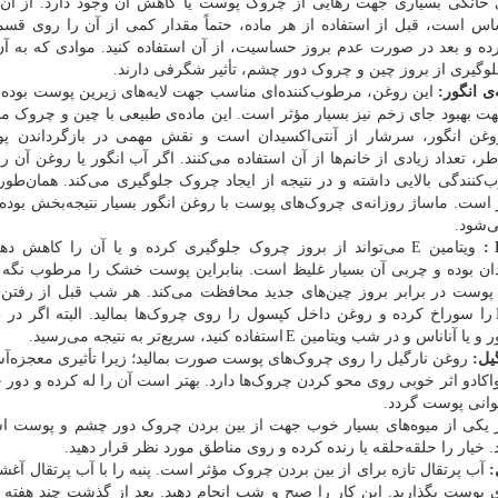
ی خانگی بسیاری جهت رهایی از چروک پوست یا کاهش آن وجود دارد. از آ
اس است، قبل از استفاده از هر ماده، حتماً مقدار کمی از آن را روی 
ده و بعد در صورت عدم بروز حساسیت، از آن استفاده کنید. موادی که به آن
لوگیری از بروز چین و چروک دور چشم، تأثیر شگرفی دارند.
ی انگور:
این روغن، مرطوب‌کننده‌ای مناسب جهت لایه‌های زیرین پوست بوده و
 بهبود جای زخم نیز بسیار مؤثر است. این ماده‌ی طبیعی با چین و چروک مبا
روغن انگور، سرشار از آنتی‌اکسیدان است و نقش مهمی در بازگرداندن پو
اطر، تعداد زیادی از خانم‌ها از آن استفاده می‌کنند. اگر آب انگور یا روغن آ
‌کنندگی بالایی داشته و در نتیجه از ایجاد چروک جلوگیری می‌کند. همان‌ط
 است. ماساژ روزانه‌ی چروک‌های پوست با روغن انگور بسیار نتیجه‌بخش بوده 
‌شود.
:
ویتامین
E
می‌تواند از بروز چروک جلوگیری کرده و یا آن را کاهش ده
دان بوده و چربی آن بسیار غلیظ است. بنابراین پوست خشک را مرطوب نگه م
 پوست در برابر بروز چین‌های جدید محافظت می‌کند. هر شب قبل از رفت
را سوراخ کرده و روغن داخل کپسول را روی چروک‌ها بمالید. البته اگر در
ر و یا آناناس و در شب ویتامین
E
استفاده کنید، سریع‌تر به نتیجه می‌رسید.
یل:
روغن نارگیل را روی چروک‌های پوست صورت بمالید؛ زیرا تأثیری معجزه‌آسا
اکادو اثر خوبی روی محو کردن چروک‌ها دارد. بهتر است آن را له کرده و دور
وانی پوست گردد.
 یکی از میوه‌های بسیار خوب جهت از بین بردن چروک دور چشم و پوست ا
د. خیار را حلقه‌حلقه یا رنده کرده و روی مناطق مورد نظر قرار دهید.
:
آب پرتقال تازه برای از بین بردن چروک مؤثر است. پنبه را با آب پرتقال آغشت
 پوست بگذارید. این کار را صبح و شب انجام دهید. بعد از گذشت چند هفته