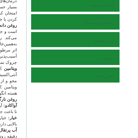
درمان‌ها
اطلاعات نشریه
بسیار حس
امتحان کر
کردن یا ج
راهنمای نویسندگان
روغن دانه‌
است و جهت
می‌کند. 
ارسال مقاله
به‌همین‌خ
اثر مرطوب
داوران
آسیب‌پذیر
چروک نمی
ویتامین
E
تماس با ما
آنتی‌اکسی
محو و از
ویتامین
E
هسته انگو
روغن نارگ
آواکادو:
آو
تا باعث ج
خیار:
خیار
بالایی دار
آب پرتقال
دقیقه روی