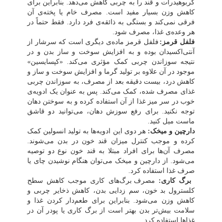
کربوهیدرات
و قند
را به چربی کاهش می‌دهد. بنابراین برای
کاهش وزن بسیار مفید است. مصرف خام یا پخته‌ی آن
فرقی نمی‌کند و بستگی به ذائقه‌ی فرد دارد. فقط حتماً در
هر وعده‌ی غذا، مصرف شود.
فلفل قرمز:
فلفل قرمز ماده‌ی دیگری است که سرشار از
آنتی‌اکسیدان بوده و به افزایش سوخت و ساز بدن و در
نتیجه سوزاندن چربی کمک مؤثری می‌کند. «کپسایسین»
موجود در آن علاوه بر تولید گرما و افزایش سوخت و ساز و
کاهش درد، بیست دقیقه بعد از مصرف، به سوزاندن چربی
غذای مصرف شده، کمک می‌کند. پس به عنوان یک ادویه‌ی
خوب در سر میز غذا از آن استفاده کرده و به سوختن دهان
توجه نکنید. برای رفع سوزش دهان، می‌توانید دو قاشق
ماست میل کنید.
دارچین و میخک:
هر دوی این ادویه‌ها به تولید انسولین کمک
کرده و موجب کنترل میزان قند خون در بدن می‌شوند.
مصرف آن‌ها برای افراد مبتلا به قند خون نوع دو توصیه
می‌شود. از دارچین و میخک می‌توان هنگام نوشیدن چای یا
صرف غذا استفاده کرد.
برگ کاری:
مصرف برگ‌های کاری موجب کاهش سطح
کلسترول بد
خون،
سم زدایی بدن
، کاهش ذخایر چربی و
کاهش وزن می‌شود. بنابراین برای طعم‌دار کردن غذا و
سلامت بیش‌تر بدن بهتر است از برگ کاری یا پودر آن در
غذاها استفاده کرد
.