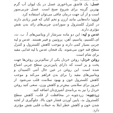
عسل:
یک قاشق مرباخوری عسل در یک لیوان آب گرم
بهترین گزینه برای شروع صبح است. عسل چربی‌سوز
است و از آن جهت درمان چاقی می‌توان استفاده کرد.
ارزن:
دانه‌هایی مانند ارزن و تخم کتان که فیبر زیادی دارند
در کنترل کلسترول و سوزاندن چربی‌های زائد بدن نقش
مؤثری دارند.
عدس و لپه:
این دو ماده سرشار از ویتامین‌های آ، ب، ث،
ای،کلسیم، پتاسیم، آهن، پروتیین و فیبر هستند. عدس و لپه
چربی بسیار کمی دارند و موجب کاهش کلسترول و کنترل
سطح قند خون می‌شوند. یک فنجان عدس یا لپه غذایی مفید
برای شام است.
روغن خردل:
روغن خردل یکی از سالم‌ترین روغن‌ها جهت
پخت و پز است که دارای پایین‌ترین سطح چربی اشباع
شده است. این روغن در عین حال آنتی اکسیدان و
ویتامین‌های مفید را برای بدن فراهم می‌کند و موجب
کاهش کلسترول خون و بهبود سلامت قلب می‌شود. از
امروز برای سلامتی بیش‌تر و کاهش وزن، سعی کنید روغن
خردل را نیز به برنامه‌ی آشپزی‌تان اضافه کنید.
زردچوبه:
زردچوبه
در محافظت از قلب، کاهش سطح
کلسترول بد
،
پایین آوردن
فشار خون بالا
،
جلوگیری از
لخته
شدن خون
و کاهش
خطر ابتلا به
حملات قلبی نقش مؤثری
دارد.