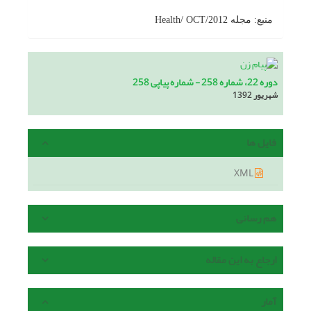
منبع:
مجله
Health/ OCT/2012
دوره 22، شماره 258 - شماره پیاپی 258
شهریور 1392
فایل ها
XML
هم رسانی
ارجاع به این مقاله
آمار