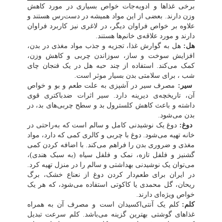
برخی غذاها و ادویه‌جات خواص بسیاری در مورد کاهش
وزن دارند. بعضی از این مواد همیشه در دست‌رس هستند و
علاوه بر خواص فراوان دیگر، در لاغری نیز کاربرد فراوان
دارند و مورد علاقه‌ی خانم‌ها هستند.
هل:
هل به گوارش غذا
،
تجزیه و
جذب
مواد مغذی
در بدن،
افزایش سوخت و ساز، سوزاندن چربی و کاهش وزن،
کمک می‌کند. استفاده از چند
حبه
هل
در
یک فنجان
چای
شب ، برای سلامتی بدن بسیار موثر است.
سیر:
مصرف سیر در آشپزی به علت طعم و بو و خواص
آن، تاریخچه‌ی دیرینه دارد. سیر
اثرات
ضدباکتری
قوی
داشته و
باعث کاهش
کلسترول بد
و
سطح
چربی
های بد، در
بدن می‌شود.
دوغ:
دوغ یک نوشیدنی
کامل
و سالم است که به‌راحتی در
خانه تهیه می‌شود. دوغ با
چربی و
کالری
کمی که دارد،
مواد
مغذی و ضروری
بدن
را فراهم می‌کند
. با اضافه کردن کمی
گشنیز و فلفل تازه، نمک و فلفل سیاه (به سبک هندی)،
می‌توان یک نوشیدنی بهداشتی و سالم را در منزل تهیه کرد.
در ایران برای طعم‌دار کردن دوغ از نعناع خشک، برگ
ریحان، گل محمدی یا کاکوتی استفاده می‌شود، که هر یک
خواص ویژه‌ای دارند.
کلم:
کلم یک آنتی‌اکسیدان
است و
مصرف آن به همراه
غذاهای گوشتی بهترین گزینه می‌باشد. کلم سرعت تبدیل