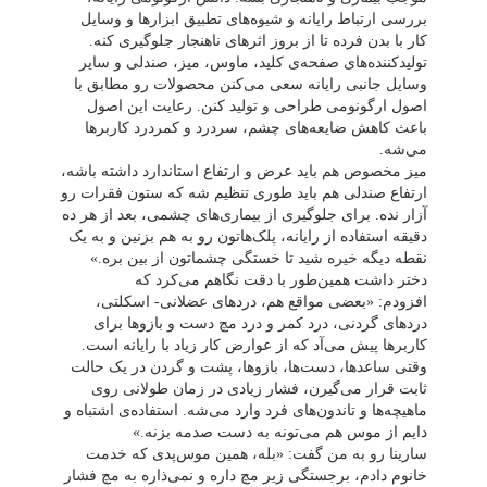
بررسی ارتباط رایانه و شیوه‌های تطبیق ابزارها و وسایل
کار با بدن فرده تا از بروز اثرهای ناهنجار جلوگیری کنه.
تولیدکننده‌های صفحه‌ی‌ کلید، ماوس، میز، صندلی و سایر
وسایل جانبی رایانه سعی می‌کنن محصولات رو مطابق با
اصول ارگونومی طراحی و تولید کنن. رعایت این اصول
باعث کاهش ضایعه‌های چشم، سردرد و کمردرد کاربرها
می‌شه.
میز مخصوص هم باید عرض و ارتفاع استاندارد داشته باشه،
ارتفاع صندلی هم باید طوری تنظیم شه که ستون فقرات رو
آزار نده. برای جلوگیری از بیماری‌های چشمی، بعد از هر ده
دقیقه استفاده از رایانه، پلک‌هاتون رو به‌ هم بزنین و به یک
نقطه دیگه خیره شید تا خستگی چشماتون از بین بره.»
دختر داشت همین‌طور با دقت نگاهم می‌کرد که
افزودم:
«
بعضی مواقع هم، دردهای عضلانی- اسکلتی،
دردهای گردنی، درد کمر
و درد مچ دست و بازوها برای
کاربرها پیش می‌آد که از عوارض کار زیاد با رایانه است.
وقتی ساعدها، دست‌ها، بازوها، پشت و گردن در یک حالت
ثابت قرار می‌گیرن، فشار زیادی در زمان طولانی روی
ماهیچه‌ها و تاندون‌های فرد وارد می‌شه. استفاده‌ی اشتباه و
دایم از موس هم می‌تونه به دست صدمه بزنه.»
سارینا رو به من گفت: «بله، همین موس‌پدی که خدمت
خانوم دادم، برجستگی زیر مچ داره و نمی‌ذاره به مچ فشار