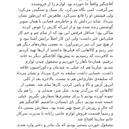
آقاچنگیز واقعاً جا خورده بود. لوازم را از فروشنده
می‌گرفت، کمی نگاه می‌کرد، یک سبک و سنگینی می‌کرد؛
ولی قیمتش او را قانع نمی‌کرد. ظاهرش که این‌طور نشان
می‌داد. شاید در دلش یاد و خاطره‌ی قصابی یا همان سوپر
گوشتش زنده شده بود و از این‌که کارش را عوض کرده،
شاکی بود! حداقل فرقش این بود که از تمام چم و خم کار
قبلی‌اش خبر داشت؛ ولی این کار اصلاً برایش آشنا نبود و
از هیچ ‌چیز آن سر درنمی‌آورد. به بعضی مغازه‌های دیگر هم
سر زدیم و کالاهایی که قبلی‌ها نداشتند از آن‌ها تهیه کردیم.
به کافی‌نت که رسیدیم به پیش‌نهاد آقاچنگیز دیگر به خانه
نرفتیم. همان‌جا ناهار را خوردیم و مشغول چیدن لوازم
شدیم. سارینا هم که خیلی به چیدمان و دکوراسیون علاقه
داشت، حسابی داشت سلیقه به خرج می‌داد و نشان می‌داد
که سلیقه‌ی تجاری‌اش هم بد نیست. بالاخره بعد از کلی
این‌ور آن‌ور و بالا و پایین کردن، کارها تمام شد. بعضی از
کالاهایی که بزرگ‌تر بودند، مثل میز، صندلی و ... را هم یک
نمونه آورده بودیم تا برای مشتری‌ها سفارش بگیریم. خیلی
خسته شده بودیم. دیگر نای ایستادن نداشتیم. آقاچنگیز هم
که حال و روزش از صبح بهتر شده بود، سفارش بستنی داد
و رسماً قسمت فروش لوازم جانبی رایانه با مدیرت سرکار
خانم سارینا افتتاح شد.
مشغول خوردن بستنی بودیم که یک مادر و دختر وارد شدند.