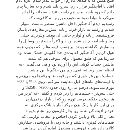
صبح همین ‌که با صدای مادرم از خواب بیدار شدم، تازه یادم
افتاد با آقاچنگیز قرار دارم. سریع بلند شدم و به سارینا پیام
دادم که زود باشد. مادر هم داشت تندتند صبحانه را آماده
می‌کرد تا مبادا صبحانه نخورده بروم. به کافی‌نت که
رسیدیم دیدم آقاچنگیز داخل ماشین منتظر ماست. سوار
شدیم و رفتیم به بازار خرید رایانه. بیش‌تر مغازه‌های پاساژ،
فروشنده‌ی رایانه و لوازم جانبی آن بودند. ویترین‌ها خیلی
زیبا و باسلیقه چیده شده بودند و اکثراً جدیدترین وسایل را
به نمایش گذاشته بودند. برچسب قیمت‌ها را که دیدیم، همه
هول کردیم. آقاچنگیز که بنده‌ی ‌خدا گلویش خشک شده بود.
سارینا هم که طبق معمول برای شوخی هم که شده،
ماشین حساب گوشی‌اش را آورده بود و هی می‌گفت: «یه
لحظه! ببین ریحانه، نمی‌دونم من خنگم یا این ماشین
حساب؛ ببین هر جوری که من قیمت‌ها و رقم‌ها رو می‌زنم و
با قیمت‌های ماه‌های قبل مقایسه می‌کنم، روی 25% یا 32%
تورم نمی‌مونه. درصدِ می‌ره روی حدود 200% ، 250% و
حتی بیش‌تر.» چشم‌هایم را ریز کردم و گفتم: «نه عزیز من،
هر دوتون خنگید. درصد تورم رو که از بازار درنمی‌آرن.
برای این کار یا زنگ بزن مرکز آمار یا بانک مرکزی. نه
خودتو اذیت کن نه ما رو. بذار کارمون رو انجام بدیم.»
بعد از کلی بالا و پایین کردن اجناس و انتخاب لوازمی که
قیمت‌های کم‌تری داشتند و چانه زدن با فروشنده، سفارش
کالاها داده شد و فروشنده مشغول آماده کردن آن‌ها شد.