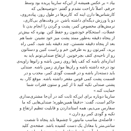
بیاد.» بر عکس همیشه از این‌که سارینا پریده بود وسط
حرفم، اصلاً ناراحت نشدم و گفتم: «توصیه‌هایی که
کارشناس‌ها دارن اینه که
کاربرها در طول روز، پیاده‌روی،
دو یا ورزش‌ دیگه‌ای داشته باشن. در وقت‌های بی‌کاری،
نرمش‌های مخصوص کمر، پشت و گردن را انجام بدن تا
عضلات، استحکام خودشون رو حفظ کنن. بهتره که بیش‌تر
از
پنجاه دقیقه به‌طور ممتد پشت میز خود نشینن. شما هم
بعد از پنجاه
دقیقه نشستن، چند دقیقه بلند شید، کمی راه
برید، کمرتون رو به طرفین خم و راست کنین و دستاتون
رو از ناحیه‌ی کتف بچرخونین. ارتفاع صندلی‌تونم باید به
اندازه‌ای باشه که کف پاها روی زمین باشه و زانوها زاویه‌ی
نود درجه داشته باشه و ران‌ها موازی زمین باشه. صندلی
باید دسته‌دار باشه و در قسمت گودی کمر، محدب و در
قسمت پشت کمی قوس مقعر داشته باشه. موقع کار، به
پشتی صندلی تکیه کنید تا از کمر و ستون فقرات شما
حمایت کنه.»
سارینا دوباره برای این‌که ثابت کند در آن‌جا مشتری‌مداری
حاکم است، گفت: «دقیقاً همین‌طوره؛ صندلی‌هایی که ما
سفارس می‌دیم، همه استانداردن و قابلیت تنظیم ارتفاع و
تکیه و گودی کمر رو دارن.»
- فاصله‌ی مناسب مانیتور تا چشم‌ها باید پنجاه تا شصت
سانتی‌متر یا معادل یک دست کشیده باشد. صفحه‌ی کلید