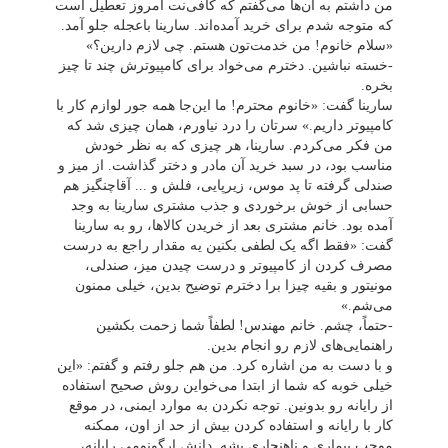
من داشتم به آن‌ها می‌گفتم که کافی‌نت امروز تعطیل است
که متوجه شدم برای خرید آمده‌اند. سارینا باعجله جلو آمد.
«سلام خانوم! من خدمت‌تون هستم. چی لازم دارین؟»
-خسته نباشین. دخترم می‌خواد برای کامپیوترش چند تا چیز
بخره.
سارینا گفت: «خانوم محترم! ما این‌جا همه‌ جور لوازم کار با
کامپیوتر داریم.» سرتان را درد نیاورم، همان چیزی شد که
من فکر می‌کردم. سارینا، هر چیزی که به نظر خودش
مناسب بود، در سبد خرید آن مادر و دختر گذاشت. از میز و
صندلی گرفته تا پد موس، زیرپایی، فلش و ... آقاچنگیز هم
حسابی از خوش برخوردی و جذب مشتری سارینا به وجد
آمده بود. خانم مشتری بعد از خریدن کالاها، رو به سارینا
گفت: «فقط اگه یک لطفی بکنین یه مقدار راجع به درست
مصرف کردن از کامپیوتر و درست چیدن میز، صندلی،
مونیتور و بقیه چیزا برا دخترم توضیح بدین، خیلی ممنون
می‌شم.»
-حتماً، چشم. خانم مهندس! لطفاً شما زحمت بکشین
راهنمایی‌های لازم رو انجام بدین.
و با دست به من اشاره کرد. من هم جلو رفتم و گفتم: «این
خیلی خوبه که شما از ابتدا می‌خواین روش صحیح استفاده
از رایانه رو بدونین. توجه نکردن به موارد ایمنی، در موقع
کار با رایانه و استفاده کردن بیش از حد از اون، ممکنه
موجب بیماری و ناهنجاری بشه. دانش ارگونومی رایانه،