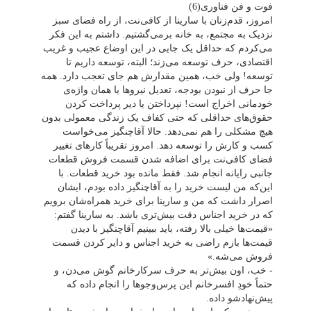
فوت و فن فناوری(6)
امروز، قدم‌زنان با سارینا از کافی‌نت، از راه فضای سبز
نزدیک به مجتمع، به خانه برمی‌گشتیم. داشتم به این فکر
می‌کردم که حداقل یک جایی در این اوضاع عجیب و غریب
اقتصادی، حرف توسعه می‌زند؛ البته، توسعه داریم تا
توسعه! ولی خب، همین مقدارش هم جای تعجب دارد. همه‌
جا حرف از نبودن بودجه، تعدیل نیروها یا همان واژه‌ی
خودمانی اخراج است! نپرداختن یا دیر پرداخت کردن
حقوق‌های حداقلی که حتی کفاف یک زندگی معمولی بدون
هیچ مشکلی را هم نمی‌دهد. حالا آقاچنگیز می‌خواست
کسب و کارش را توسعه دهد. امروز تقریباً کارهای تغییر
فضای کافی‌نت برای اضافه شدن قسمت فروش قطعات
جانبی رایانه انجام شد. فقط مانده بود خرید قطعات. با
این‌که من لیست خرید را به آقاچنگیز داده بودم، ایشان
اصرار داشت که من و سارینا برای خرید همراه‌شان برویم
که در خرید اجناس دقت بیش‌تری باشد. به سارینا گفتم:
«قیمت‌ها خیلی بالا رفته، باید ببینیم آقاچنگیز با دیدن
قیمت‌ها بازم راضی به خرید اجناس و دایر کردن قسمت
فروش می‌شه.»
- خب، اون بیش‌تر به حرف سرکارخانم گوش می‌دن، و
حتماً خودِ افسرخانم این پرس‌وجوها را انجام داده که
پیش‌نهادشو داده.