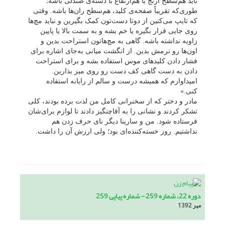
باید هم‌سطح آرنج یا هم‌ارتفاع با دسته‌ی صندلی باشه؛
طوری‌که تقریباً صفحه‌ی کلید، هم‌سطح ران‌ها باشه. وقتی
که تایپ می‌کنین از دوتا دست‌تون کمک بگیرین و نباید مچ‌ها
روی جایی قرار بگیره یا خم بشه و به سمت بالا یا پایین
زاویه نداشته باشه. گاهی به مچ‌هاتون استراحت بدین و
اون‌ها رو نرمش بدین. از انگشت میانی به‌جای اشاره برای
فشار دادن کلیدهای موس استفاده بشه و برای استراحت
دادن به دست گاهی کف دست رو روی میز بذارین.
امیداوارم که همیشه درست و سالم از رایانه استفاده
کنی.»
مادر و دختر که از سخنرانی کامل من لذت برده بودند، کلی
تشکر کردند و نشانی را به آقاچنگیز دادند تا لوازم برای‌شان
فرستاده شود. من و سارینا دیگر نای حرف زدن هم
نداشتیم. روز خسته‌کننده‌ای بود؛ ولی ارزش آن را داشت.
دوره 22، شماره 259 - شماره پیاپی 259
مهر 1392