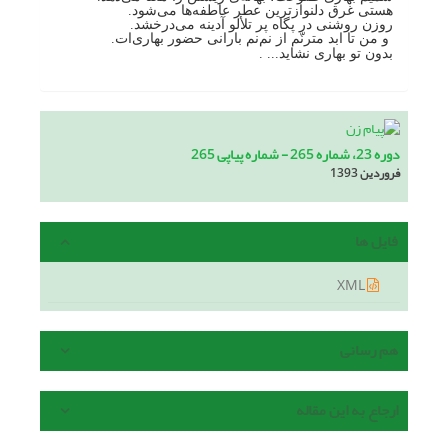
هستی غرق دلنوازترین عطر عاطفه‌ها می‌شود.
روزن روشنی در پگاه پر تلألو آدینه می‌درخشد.
و من تا ابد مترنّم از نم‌نم بارانی حضور بهاری‌ات.
بدون تو بهاری نشاید... .
دوره 23، شماره 265 - شماره پیاپی 265
فروردین 1393
فایل ها
XML
هم رسانی
ارجاع به این مقاله