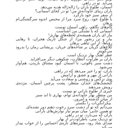
می‌آید. تو در راهی.
آسمان، طلوع باران را ژاله‌ژاله هدیه می‌دهد.
باران زیبای جاودانه‌ی من! تو در کجای آسمانی؟
از سفر سبز خود بازگرد.
با طلوع خود، روح سرد مرا از محبس اندوه‌ سرگشتگی‌ام
برهان.
گام‌های نگاهم، راهی آسمان توست.
آسمانی که با تشنگی من آشناست.
ببار ای باران همیشه‌ی لحظه‌های بهاری!
ببار و تن رنجور مرا، از جنگل تاریک هجران، تا رهایی
رؤیاها، از این تباهی برهان.
کلاغ‌های گریان بر شاخه‌های عریان، پریشانی زمان را بدرود
می‌گویند.
عطر آهنگ بهار نزدیک است.
باران بر طراوت انتظارت، شکوهی دیگر می‌افزاید.
دشت سبز یاقوتی، با آسمان کبود مشتاق باریدن، هم‌آواز
می‌شود.
باران، تو را خبر می‌دهد که در راهی.
بارانی از مهر و عشق و آرامش.
بوی نرگس و روشنی و سعادت می‌آید.
گنجشک‌های خندان منتظر، پشت پرچین آسمان، مژده‌ی
رویش می‌دهند.
خبری از طلوع بارانی تو نیست.
من منتظر بهار جاودانه‌ی توام، بهاری تا ابد سبز.
از میان گذشته و امروز،
بیکرانگی‌ات را بگستر.
می‌دانم که تو از دشت سردِ رخوت ذهنم دور نشده‌ای.
تو همین ‌جایی؛ میان نم‌نم نیاز نوازش‌های بارانی.
باران که می‌بارد، تو در راهی.
تو نزدیک منی، باطراوت‌تر از بهار.
صدای شاد رود، سبزه‌های تازه‌ی احساس را از خواب بیدار
می‌کند.