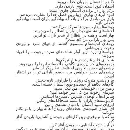
نگاهم تا دستان مهربان خدا می‌رود.
آسمان کبود است. ذوق باریدن دارد.
ترنّم بهار در ترانه‌ی آسمان جاری است.
انبوه ابرهای بهاری، زیباترین فصل خدا را بشارت می‌دهند.
بازی بی‌تابانه‌ی برگ و باد، که بهانه‌گیر باران است؛ بهانه‌گیر
فصلی تازه.
ریشه‌ها بیدار، سبزه‌ها سرک می‌کشند.
لحظه‌های تشنه‌ی دیدار، باران انتظار را می‌جویند.
بهار
است و همه در انتظار؛ از شعر باران تو لبریز.
پس بهار بارانی من کجاست؟
ریه‌های اندیشه‌ام مسموم گشته، از هوای سرد و تیره‌ی
رخوت و پریشانی.
جوانه‌های زرد، زیر آوار شاخه‌های سرد، وجودت را فریاد
می‌زنند.
شاخه‌ی قلبم غنوده‌ در غبار تیرگی‌ها.
پژمرده‌های خزان‌زده‌ی نگاهم، ملتمسانه ابرها را می‌جویند.
چشم‌های خیس پنجره‌ی لحظه‌ها، نظاره‌گر آسمان.
چشم‌های خیس خواهش من، حضور بارانی تو را در انتظار
است.
بیا و دشت متروک رؤیاها را طراوتی تازه ببخش.
گام‌های نگاهم از جست‌وجوی آسمان خسته است.
زمین برای خوشبختی من تنگ است.
سرمای رخوت من کی سر خواهد آمد؟
شاپرک‌ها با لهجه‌ی شیرین یاسمن‌ها آشنایند،
گل‌بوسه‌های باران، با تبسم سنجاقک‌های رنگین.
ابرهای سپید آسمان، با دنیای تشنه‌ی زمین.
ای آشنای همیشه‌ی لحظه‌های روییدن! همه‌ بهار را با تو تکلم
می‌کنند.
تو که با نیلوفری‌ترین گل‌های وجودمان آشنایی؛ باریدن آغاز
کن.
در این دشت آشنایی، سرودن آغاز کن.
بوی سبز نغمه‌ی موزون باران می‌آید، بوی عطر نرگس