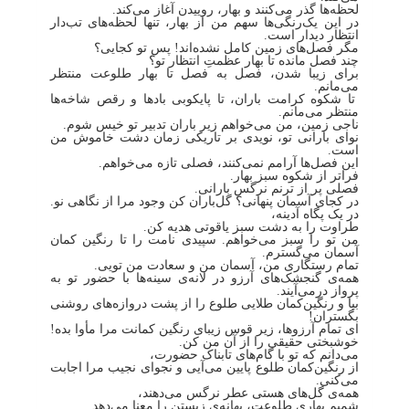
لحظه‌ها گذر می‌کنند ‌و بهار، روییدن آغاز می‌کند.
در این یک‌رنگی‌ها سهم من از بهار، تنها لحظه‌های تب‌دار
انتظار دیدار است.
مگر فصل‌های زمین کامل نشده‌اند! پس تو کجایی؟
چند فصل مانده تا بهار عظمتِ انتظار تو؟
برای زیبا شدن، فصل به فصل تا بهار طلوعت منتظر
می‌مانم.
تا شکوه کرامت باران، تا پایکوبی بادها و رقص شاخه‌ها
منتظر می‌مانم.
ناجی زمین، من می‌خواهم زیر باران تدبیر تو خیس ‌شوم.
نوای بارانی تو، نویدی بر تاریکی زمان دشت خاموش من
است.
این فصل‌ها آرامم نمی‌کنند، فصلی تازه می‌خواهم.
فراتر از شکوه سبز بهار.
فصلی پر از ترنم نرگس بارانی.
در کجای آسمان پنهانی؟ گل‌باران کن وجود مرا از نگاهی نو.
در یک پگاه آدینه،
طراوت را به دشت سبز یاقوتی هدیه کن.
من تو را سبز می‌خواهم. سپیدی نامت را تا رنگین کمان
آسمان می‌گسترم.
تمام رستگاری من، آسمان من و سعادت من تویی.
همه‌ی گنجشک‌های آرزو در لانه‌ی سینه‌ها با حضور تو به
پرواز درمی‌آیند.
بیا و رنگین‌کمان طلایی طلوع را از پشت دروازه‌های روشنی
بگستران!
ای تمام آرزوها، زیر قوس زیبای رنگین کمانت مرا مأوا بده!
خوشبختی حقیقی را از آن من کن.
می‌دانم که تو با گام‌های تابناک حضورت،
از رنگین‌کمان طلوع پایین می‌آیی و نجوای نجیب مرا اجابت
می‌کنی.
همه‌ی گل‌های هستی عطر نرگس می‌دهند،
شمیم بهاری طلوعت، بهانه‌ی زیستن را معنا می‌دهد.