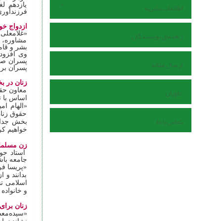
یازدهم ل
اطلاعات نشریه
فرزندآوری
ازدواج خو
راهنمای نویسندگان
«غلامعلی 
مشاوره، گ
بشر و قا
ارسال مقاله
پسران برای
زنان در ب
داوران
معاون حقو
اساس با ت
«الهام ام
حقوق زنان
تماس با ما
بخش جداگا
خواهیم کر
زن مسلمان
استاد حوز
جامعه باش
«پریسا فر
بدانند و 
اسلامی تج
و خانواده
زنان برای
«سیده‌معص