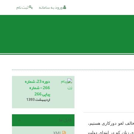
ورود به سامانه
ثبت نام
دوره 23، شماره
266 - شماره
پیاپی 266
اردیبهشت 1393
فایل ها
خالف لغو دورکاری هستیم،
XML
 زنان که در ابتدای دولت