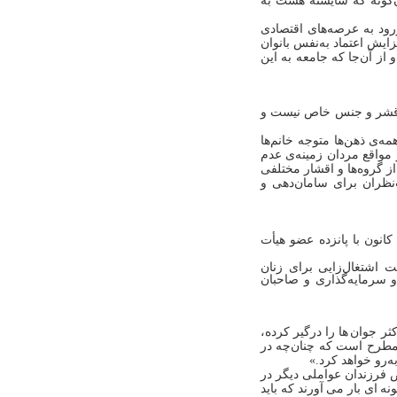
آن‌گونه که شایسته هست به
رود به عرصه‌های اقتصادی
زایش اعتماد به‌نفس بانوان
و از آن‌جا که جامعه به این
ک قشر و جنس خاص نیست و
ی ذهن‌ها متوجه خانم‌ها
واقع مردان زمینه‌ی عدم
ز گروه‌ها و اقشار مختلفی
‌نظران برای سامان‌دهی و
کانون با پانزده عضو هیأت
 اشتغال‌زایی برای زنان
 سرمایه‌گذاری و صاحبان
ثر جوان
ها را درگیر کرده،
 مطرح است که چنان‌چه در
ه‌رو خواهد کرد.»
فرزندان عواملی دیگر در
ونه
ای بار می
آورند که باید