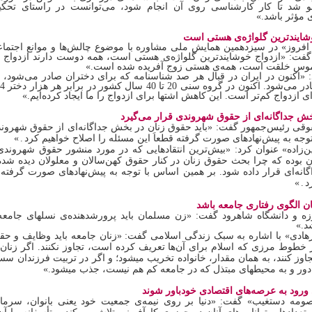
غو شد تا کار کارشناسی روی آن انجام شود، می‌توانست در راستای تحکیم
 مؤثر باشد.»
شایندترین گلواژه‌ی هستی است
افروز» در سیزدهمین همایش ملی مشاوره با موضوع چالش‌ها و موانع اجتما
فت: «ازدواج خوشایندترین گلواژه‌ی هستی است، همه دوست دارند ازدواج کن
موس خلقت است، همه‌ی هستی زوج آفریده شده است.»
 ازدواج کم‌تر است. این کاهش اشتها برای ازدواج را ما ایجاد کرده‌ایم.»
خش جداگانه‌ای از حقوق شهروندی قرار می‌گیرد
قی رئیس‌جمهور گفت: «باید حقوق زنان در بخش جداگانه‌ای از حقوق شهروند
وجه به پیش‌نهادهای صورت گرفته قطعاَ این مسئله را اصلاح خواهیم کرد
.
»
ین‌زاده» عنوان کرد: «بیش‌ترین انتقادهایی که در مورد منشور حقوق شهرون
 بوده که چرا بحث حقوق زنان در کنار حقوق کهن‌سالان و معلولان دیده شده
نه‌ای قرار داده شود. بر همین اساس با توجه به پیش‌نهادهای صورت گرفته ق
د
.
»
 الگوی رفتاری جامعه باشد
ه و دانشگاه شاهرود گفت: «زن مسلمان باید پرورش‏دهنده‌ی نسل‏های جامع
د.»
هادی» با اشاره به سبک زندگی اسلامی گفت: «زنان جامعه باید وظایف و حقوق
از خطوط مرزی که اسلام برای آن‌ها تعریف کرده است، تجاوز نکنند. اگر زنان
اوز کنند، به همان مقدار
،
خانواده تخریب می‏شود؛ و اگر در تربیت فرزندان سس
 دور و به محیط‏های مبتذل که در جامعه کم هم نیست، جذب می‏شود.»
 ورود به عرصه‌های اقتصادی خودباور شوند
ومه دستغیب» گفت: «دنیا بر روی نیمه‌ی جمعیت خود یعنی بانوان، سرمایه