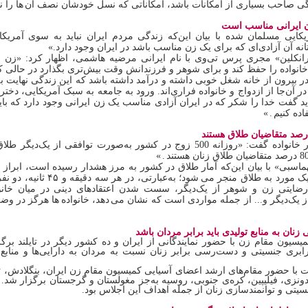
گی صاحب بسیاری از امکانات باشد، امکاناتی که نسل خودشان نصف آن
ها را ن
ن‌ ایرانی‌ مناسب‌ است
یکایی مسلمان شده با بیان این‌که زندگی مردم ایران نباید به سوی آمری
نه آن آزادی‌ای که برای یک زن مناسب باشد در ایران وجود دارد.»
رانکلین» مجری پرس تی‌وی با نام ایرانی مرضیه هاشمی، اظهار کرد: «زن 
انواده را حفظ کند و برای شوهر و فرزندانش وقت بیش‌تری بگذارد در حالی ک
 بیرون از خانه شغل خوبی داشته و درآمد داشته باشد که این زندگی نهایت 
در آن‌جا از ازدواج و خانواده فراری‌اند. ورود به جامعه به سبک آمریکایی، دخترا
اید گفت خدا را شکر که در ایران آزادی مناسب یک زن ایرانی وجود دارد که بای
اده کنیم
.
»
«روزانه 500 زوج در کشور به‌صورت توافقی از یک‌دیگر طلاق می
»
.
اسبی» با بیان این‌که آمار طلاق در کشور به مرز هشدار رسیده است، ابراز د
یک مورد به طلاق منجر می
شود؛ به‌عبارتی، در هر سه دقیقه و ۴۵ ثانیه، دو نفر از یک‌دیگر جدا می
ارضایتی زن و شوهر از یک‌دیگر، سست شدن اعتقادهای دینی در میان خانو
ز یک‌دیگر و... از جمله مواردی است که نشان می
دهد، خانواده
ها هرگز در وضع
نان به منابع تولیدی باید برابر مردان باشد
یون مقام زن با حضور نمایندگانی از ایران و ده کشور دیگر در تایلند بر
رابری جنسیتی و دست‌رسی برابر زنان نسبت به مردان به دارایی‌ها و منابع
با حضور مقام‌های ارشد اعضای آسیایی کمیسیون مقام زن ایران، بنگلادش، تای
دونزی، فیلیپین، کره‌ی جنوبی، روسیه به‌جز مغولستان و گرجستان برگزار شد.
سیتی و توانمندسازی زنان از جمله اهداف این اجلاس بود.