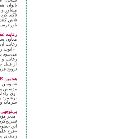
نشاندن اس
بانوان اهم
مشاور و م
تأکید کرد
تلاش کنند
باور نرسید
رعایت عف
معاون سی
رعایت آن 
«ایوب ر
می‌شود د
رعایت و ب
از قبیل ص
ترویج فره
هفتمین کان
«سوسن بوس
مؤسس و هم
وی راه‌ان
برشمرد و 
سرمایه و 
بی‌توجهی 
مدیر مؤس
تصریح‌کرد
این خصوص 
«فرح علم
زمینه‌ی ب