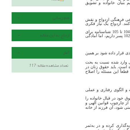
 بنیان خانواده و تشویق
هم رسانی
عی فرهنگی ازدواج و نقش
ند. ازدواج یک نیاز فکری
وی افزود: «اکنون در ایران در قبال هر صد شناسنامه که برای دختران صادر می‌شود، 104 تا 105 شناسنامه برای
ارجاع به این مقاله
پسران صادر می‌شود. اکنون در گروه سنی 20 تا 40 سال کشور در برابر هر هزار دختر 1024 پسر داریم، اما آمادگی
آمار
ی قرار داده شود بر همین
دی وارد شده نسبت به بحث
تعداد مشاهده مقاله:
117
 است. باید حقوق زنان در
طعاً این مسئله را اصلاح
ه و الگوی رفتاری و عملی
 خود در قبال خانواده را
 از چارچوب قوانین الهی و
تی شود، آن فرزند از خانه
‌گذاری کرده و در به‌ثمر