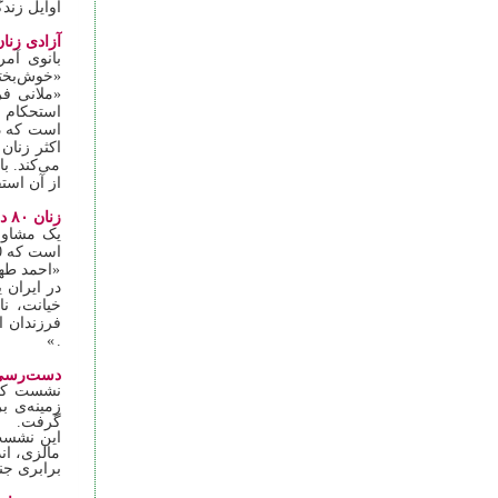
اوایل زند
آزادی‌ زنا
بانوی آمر
«خوش‌بختا
«ملانی ف
استحکام خ
است که در
اکثر زنان 
می‌کند. ب
از آن استف
زنان ۸۰ درصد متقاضیان طلاق هستند
یک مشاور خانواده گفت: 
است که 80 درصد متقاضیان طلاق زنان هستند
«احمد طهم
در ایران 
خیانت، ن
فرزندان ا
»
.
دست‌رسی ز
نشست کمیس
زمینه‌ی ب
گرفت.
این نشست 
مالزی، ان
برابری جن