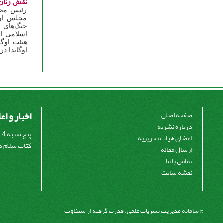
نقش زنان 
رئیس مجل
مجلس اوگا
جنگ‌های م
اسلامی اق
هیئت اوگا
اوگاندا د
اخبار و اع
صفحه اصلی
درباره نشریه
اعضای هیات تحریریه
کتاب سلام در
ارسال مقاله
تماس با ما
نقشه سایت
سیناوب
© سامانه مدیریت نشریات علمی.
قدرت گرفته از