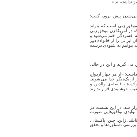
یز نداشته
اند.»
کایی‌شدن پیش برود، گفت:
موفق زنی است که بتواند
ه در آمریکا زن موفق زنی
به افسردگی ختم می‌شود و
ن ایرانی را از خانواده دور
د بتوانیم به شیوه‌ی درست
گیرند و این در حالی
اشت: «از هر چهار ازدواج
شوند.
اده
ها، فاصله‌ی والدین و
یت خوشایندی قرار ندارند
گزار شد. در این نشست در
 تولیدی توافق‌هایی صورت
لند، ژاپن، چین، پاکستان،
 بررسی دستاوردها و تحقق