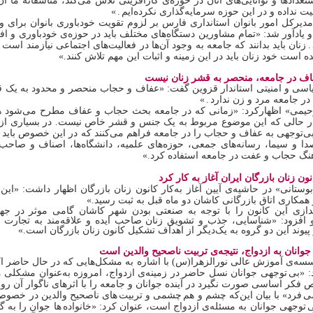
تعدادها و توانایی‌های آنان در حوزه‌ی کارآفرینی تلاش می‌کند، متأسفانه ما 
یت نداده و در این حوزه سرمایه‌گذاری نکرده‌ایم
.
»
دیرکل امور بانوان استانداری فارس بر لزوم تقویت خودباوری بانوان برای و
 و یادآور شد: «تمام مشاورین دستگاه‌های مختلف باید در حوزه‌ی خودباوری و اف
.
زنان باید بدانند که جامعه به وجود آن‌ها در فعالیت‌های اجتماعی نیازمند است 
ه است خود زنان باید در این زمینه و اثبات این مهم تلاش کنند.»
اف در جامعه، منحصر به قشر زنان نیست
اسی و امنیتی استاندار قزوین گفت: «عفاف و حجاب منحصر و محدود به ی
در جامعه مرد و زن ندارد
.
»
حیمی» اظهارکرد: «زمانی که در جامعه بحث حجاب و عفاف مطرح می‌شود همه‌
ر حالی که این موضوع مربوط به یک جنس و قشر خاص نیست. در بسیاری از م
ی‌توجهی به عفاف و حجاب را در جامعه فراهم می‌کنند که در این خصوص باید ا
دا و سیما، رسانه‌های جمعی، حوزه‌های علمیه، دانشگاه‌ها، اصناف و صاحب
نگ حجاب و عفت در جامعه استفاده کرد.»
ون زنان بازرگان ایران آغاز به کار کرد
تانی» در حاشیه‌ی آیین آغاز به‌کار کانون زنان بازرگان اظهار داشت: «این 
کاری اتاق بازرگانی کاشان دو ماه قبل به ثبت رسید.»
دازی این کانون را با توجه به صنعتی بودن شهر کاشان گامی موثر در جهت
افزود: «شناسایی، جذب و تشویق زنان صاحب ایده و علاقه‌مند به تجارت و
پیوند این دو گروه به یک‌دیگر از اهداف تشکیل کانون زنان بازرگان است.»
جوانان به ازدواج، نتیجه‌ی تربیت ناصحیح والدین است
سه‌ی آموزش عالی نورالزهرا(س) با اشاره به مشکل‌هایی که در حال حاضر اک
: «بی
توجهی جوانان نسل حاضر در زمینه‌ی ازدواج، امروزه به‌عنوان مشکلی
فکر اساسی صورت نگیرد در آینده‌ جوانان و جامعه را با اثرهای ناگوار آن روب
ی
فرد» با بیان این‌که چشم و هم
چشمی و تربیت
های ناصحیح والدین در خصوص 
ی
توجهی جوانان به مسئله‌ی ازدواج است، عنوان کرد: «خانواده
ها جوان را به گ