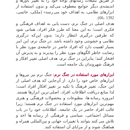
از طریق تبلیغات رسانه‎ای توجه خود را به تغییر باورها و
اندیشه‌ی دیگر جوامع معطوف می‌کند و بدون استفاده از
ابزارهای نظامی، به اهداف خود می
رسد» (ملکی، حاتمی،
1392 ،66).
هدف اصلی در جنگ نرم، دست
یابی به اهداف فرهنگی و
فکری است؛ به این معنا که طرز فکر افراد، همانی شود
که طرفین درگیری انتظار دارند؛ بدون این‌که درگیری
نظامی و خشونتی وجود داشته باشد. در جنگ نرم، این امر
بسیار اهمیت دارد که افراد حاضر در جامعه‌ی مورد نظر با
رضایت خاطر الگوهای مورد نظر را بپذیرند و به پذیرش آن
افتخار کنند؛ بنابراین در جنگ نرم، هدف اصلی تغییر افکار و
فرهنگ شهروندان یک جامعه است.
ابزارهای مورد استفاده در جنگ نرم:
جنگ نرم نیز نیروها و
ابزارهای خاص خود را دارد. از آن‌جایی که هدف اصلی از
این جنگ، تغییر فرهنگ با تکیه بر تغییر افکارِ افراد است؛
لذا منابع دریافت اطلاعات افراد، اصلی
ترین ابزارها هستند.
امروزه رسانه
ها، مطبوعات و محصولات فرهنگی و هنری
مهم‌ترین ابزارهای مورد استفاده در جنگ نرم هستند؛ زیرا
غالب افراد حاضر در یک جامعه، اطلاعات خود را در باب
مسائل اجتماعی، سیاسی و فرهنگی از رسانه
ها اخذ و
تلاش می
کنند بتوانند با تغییرات جهانی و بین‌المللی همراه و
هماهنگ شوند و از مزایای آن استفاده کنند
.