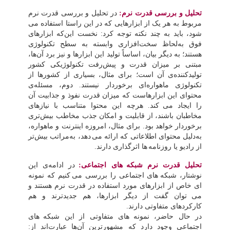
تحلیل و بررسی قدرت نرم:
در تحلیل و بررسی قدرت نرم
مربوط به هر یک از ابزارهایی که در این راستا استفاده می
شود، باید به چند نکته توجه کرد: نخست این‌که ابزارهای
فوق به‌لحاظ سخت‌افزاری وابسته به سطح تکنولوژی
هستند؛ به دیگر بیان، اساساً تولید این ابزارها و نیز برد آن‌ها،
مبتنی بر میزان قدرت و پیش‌رفت تکنولوژیکی کشور
تولیدکننده‌ی آن است؛ برای مثال، بسیاری از کشورها از
تکنولوژی ماهواره‌ای برخوردار نیستند. دوم، مسئله‌ی
محتوای این ابزارهاست که میزان قدرت نفوذ و جذابیت آن
را ایجاد می
کند. هرچه این محتوا متناسب با نیازهای
مخاطبان باشند، از قابلیت و امکان جذب مخاطب بیش‌تری
برخوردار خواهد بود. برای مثال، امروزه اینترنت و ماهواره،
به‌دلیل محتوای اطلاعاتی که ارائه می
دهد، به‌مراتب بیش‌تر
از رادیو یا روزنامه
ها اثرگذاری دارند.
تحلیل قدرت نرم شبکه
های اجتماعی:
در ادامه‌ی این
نوشتار، شبکه
های اجتماعی را بررسی می
کنیم که نمونه
ای خاص از ابزارهای مورد استفاده در قدرت نرم هستند و
می
توان گفت از دیگر ابزارها، هم جدیدترند و هم
کارکردهای متفاوتی دارند.
در حال حاضر، نمونه
های متفاوتی از این شبکه
های
اجتماعی وجود دارد که مشهورترین آن‌ها عبارت‌اند از: