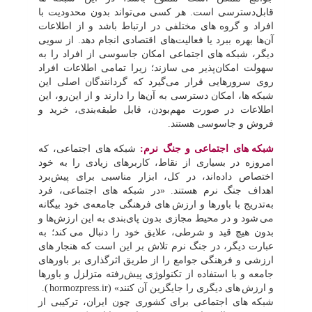
قابل‌دسترسی است. هر کسی می‌تواند بدون محدودیت با
افراد و گروه
های مختلفی در ارتباط باشد و از اطلاعات
آن‌ها بهره ببرد یا فعالیت‌های اقتصادی انجام دهد. از سویی
دیگر، شبکه
های اجتماعی امکان جاسوسی از افراد را به
سهولت امکان‌پذیر می
سازند؛ زیرا تمامی اطلاعات افراد
روی سرورهایی قرار می‌گیرد که گردانندگان اصلی این
شبکه
ها، امکان دسترسی به آن‌ها را دارند و از این‌رو، این
اطلاعات در صورت مهم‌بودن، قابل طبقه‌بندی، خرید و
فروش و جاسوسی هستند.
شبکه
های اجتماعی و جنگ نرم:
شبکه
های اجتماعی، که
امروزه در بسیاری از نقاط، کاربرهای زیادی را به خود
اختصاص داده‌اند، در کل، ابزار مناسبی برای پیش‌برد
اهداف جنگ نرم هستند. «در شبکه
های اجتماعی، فرد
به‌تدریج با باورها و ارزش
های فرهنگی جامعه‌ی خود بیگانه
می
شود و در محیط مجازی بدون پای‌بندی به این ارزش‌ها و
بدون هیچ قید و شرطی، علایق خود را دنبال می
کند؛ به
عبارت دیگر، در جنگ نرم تلاش بر این است که هنجار
های
ارزشی و فرهنگی جوامع را از طریق اثرگذاری بر باورهای
جامعه و با استفاده از تکنولوژی پیش‌رفته متزلزل و باورها
و ارزش
های دیگری را جایگزین آن کنند» (
hormozpress.ir
).
شبکه
های اجتماعی برای کشوری چون ایران، ترکیبی از