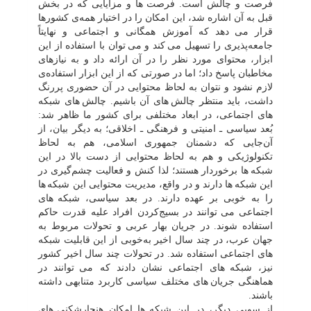
فرصت و چالش است. فرصت
ها و مزایایی که در بخش
قبل به آن اشاره شد، این امکان را در اختیار همه‌ی کشورها
قرار می
دهد که آموزش همگانی و اجتماعی و نهایتاً
جامعه‌پذیری را تسهیل می
کند و می
توان با استفاده از این
ابزار، محتوای مورد نظر را در آن ارائه داد و به نیازهای
مخاطبان پاسخ داد؛ اما در صورتی که از این ابزار استفاده‌ی
لازم نشود و نتوان به ‌لحاظ محتوایی در آن حضوری پررنگ
داشت، باید منتظر چالش
های آن باشیم. چالش
های شبکه
های اجتماعی، در ابعاد مختلفی برای کشور ما ظاهر شد:
بُعد سیاسی ـ امنیتی و فرهنگی ـ اخلاقی؛ به دیگر بیان، از
آن‌جایی که دشمنان جمهوری اسلامی، هم به لحاظ
تکنولوژیکی و هم به لحاظ محتوایی از دست بالا در این
شبکه
ها برخوردار هستند؛ لذا کنش و فعالیت چشم‌گیری در
این شبکه
ها دارند و در واقع، مدیریت محتوایی این شبکه
ها
را به ‌خوبی بر عهده دارند. در بعد سیاسی، شبکه
های
اجتماعی می
توانند در بسیج‌کردن افراد علیه قدرت حاکم
استفاده شوند. در جریان بهار عربی و تحولات مربوط به
جهان عرب، در چند سال اخیر به‌خوبی از این قابلیت شبکه
های اجتماعی استفاده شد. در تحولات چند سال اخیر کشور
نیز، شبکه
های اجتماعی نشان دادند که می
توانند در
هماهنگی جریان
های مختلف سیاسی کاربرد متنابهی داشته
باشند.
از سویی دیگر، در این شبکه
ها امکان هنجارشکنی
های