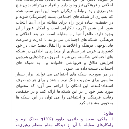
اخلاقی و فرهنگی نیز وجود دارد و افراد می
توانند بدون هیچ
حدومرزی وارد ارتباط با دیگران شوند. این امور سبب شده
که بسیاری از شبکه
های اجتماعی بسته (فیلترینگ) شوند و
در حقیقت، ساده
ترین راه برای مقابله برای آن‌ها انتخاب
شود. این شیوه اگرچه ناکارآمد است و امکان عبور از آن
وجود دارد، ظاهراً تنها راه مقابله است. در بعد اخلاقی و
فرهنگی، شبکه
های اجتماعی می
توانند با قدرت و سرعت
قابل‌توجهی فرهنگ و اخلاقیات را انتقال دهند؛ حتی در خود
کشورهای غربی نیز بسیاری از هنجارهای اخلاقی در شبکه
های اجتماعی شکسته می
شوند. امروزه رخ‌دادهایی هم‌چون
افزایش طلاق و فروپاشی خانواده و... به شبکه
های
اجتماعی نسبت داده می
شود
.
در هر صورت، شبکه
های اجتماعی می
توانند ابزار بسیار
مناسبی برای مدیریت جنگ نرم باشند و برای هر دو طرف
استفاده‌کننده، این امکان را فراهم می
آورد که محتوای
مورد نظر خود را در این شبکه
ها ارائه کنند و در حقیقت،
رقابت فرهنگی و اجتماعی را می
توان در این شبکه
ها
به‌خوبی مشاهده کرد.
منابع:
1. ملکی، سعید و حاتمی، داوود (1392)؛ «جنگ نرم و
راه‌کارهای مقابله با آن از دیدگاه مقام معظم رهبری»،