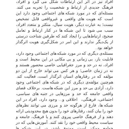
افراد نیز در اثر این ارتباطات شکل می
گیرد و افراد،
فرهنگ جدیدی از ارتباط و شخصیت را تجربه می
کنند.
مسئله‌ای که در مورد شبکه
های اجتماعی وجود دارد این
است که هویت
های واقعی و غیرواقعی قابل تشخیص
نیست؛ به عبارت دیگر، هویت سیال، متکثر و متعدد افراد،
سبب می
شود تا این شبکه
ها در کنار ارتباط و تعامل
صحیح، ارتباط‌هایی را ایجاد کنند که طرفین شناخت درستی
از یک‌دیگر ندارند و این امر در شکل‌گیری هویت اثرگذار
خواهد بود
.
مسئله‌ی دیگری که در مورد شبکه
های اجتماعی وجود دارد،
قابلیت باز، بی
زمانی و بی
مکانی در این محیط است و
افراد، نه در حد و مرز جغرافیایی خاصی محصور هستند و
نه در زمان خاصی؛ و هر کس می
تواند خارج از این دو
مؤلفه که در رفتارهای انسان اثرگذار است، فعالیت کند.
هم‌چنین مؤلفه‌ی دیگری که در شبکه
های اجتماعی وجود
دارد، آزادی بی
حد و مرز این شبکه
هاست. برخلاف فضای
واقعی جامعه که حد و مرزهایی در جنبه
های سیاسی،
اجتماعی، فرهنگی، اخلاقی و... وجود دارد، افراد در این
شبکه
ها، فارغ از هرگونه حد و مرزی می
توانند نظرهای
خود را بیان کنند، رفتارهای خود را بدون هیچ محدودیتی ارائه
دهند و از فرهنگ خاصی پیروی کنند و یا فرهنگ، جامعه و
سیاست محیط واقعی خود را نقد کنند. آموزش
هایی که در
جوامع ممکن است ممنوع باشد، در این شبکه
ها