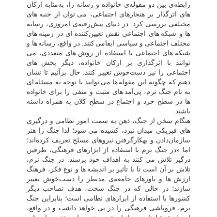
رابطه‌ی بین دو مقوله‌ی خانواده و رسانه را، به‌مثابه ارکان
های اثرگذار بر هنجارهای اجتماعی، می
توان از جنبه
های
مختلفی بررسی کرد. در دنیای پیش‌رفته‌ی امروزی، رسانه
ها و شبکه
های اجتماعی نقش تعیین‌کننده
ای در زمینه
های
مختلف اجتماعی و سیاسی ایفامی
کنند. در واقع، رسانه
ها و
شبکه
های اجتماعی با استفاده از روش
های متعددی، می
توانند با اثرگذاری بر ارکان خانواده، دیگر بخش
های
اجتماعی را نیز دست‌خوش تغییر کنند. حال برآنیم تا نشان
دهیم که چگونه این مقوله
ها می
توانند با توجه به مسئله
ای
به نام جنگ نرم، پی‌آمد
های مثبت و منفی را برای خانواده
ها در سطح خرد و اجتماع در سطح کلان به همراه داشته
باشند.
هنگام سخن از جنگ، ذهن به سمت امور نظامی و درگیری
های فیزیکی میدان نبرد، کشیده می
شود؛ لذا جنگ را هنر
سازمان‌دادن و به‎کارگرفتن نیروهای مسلح تعریف کرده‌اند؛
اما «در جنگ نرم با استفاده از ابزارهای فرهنگی، طرفین
درگیر تلاش می
کنند به اهداف خود برسند. در جنگ نرم،
تلاش بر آن است تا با تأثیر بر اندیشه
ها و نوع فکر، فرهنگ
ارزش
ها و باورهای جامعه‌ی مدنظر را دست‌خوش تغییر
سازند؛ در حالی که در جنگ سخت، هدف تصاحب دیگر
کشورها با استفاده از ابزارهای نظامی است؛ بنابراین جنگ
نرم، فروپاشی فرهنگی را در پی خواهد داشت و در واقع،