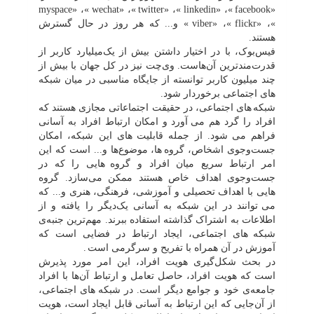
myspace
»، «
wechat
»، «
twitter
»، «
linkedin
»، «
facebook
«
»، «
flickr
»، «
viber
» و... که هر روز در حال گسترش
هستند.
فیس‌بوک، با در اختیار داشتن بیش از یک‌میلیارد کاربر از
قدرت‌مندترین آن‌هاست. وی‌چت نیز در کل جهان با بیش از
چند میلیون کاربر توانسته از جایگاه مناسبی در میان شبکه
های اجتماعی برخوردار شود.
شبکه
های اجتماعی، در حقیقت اجتماعاتی مجازی هستند که
افراد را گرد هم می
آورد و امکان ارتباط افراد به‌ آسانی
فراهم می
شود. از جمله قابلیت
های این شبکه، امکان
جست‌وجوی اشخاص، گروه
ها، موضوع‌ها و... است که این
امر ارتباط سریع میان افراد و گروه
هایی را که در
جست‌وجوی اهداف خاص هستند ممکن می‌سازد. گروه
هایی با اهداف تحصیلی و آموزشی، فرهنگی، هنری و... که
می
توانند در این شبکه به ‌آسانی یک‌دیگر را یافته و از
اطلاعات به اشتراک گذاشته استفاده ببرند. مهم‌ترین جنبه‌ی
شبکه
های اجتماعی، ایجاد ارتباط در فضایی است که
آموزش در آن همراه با تفریح و سرگرمی است
.
در بحث شکل‌گیری هویت افراد، این امر مورد پذیرش
است که هویت افراد، حاصل تعامل و ارتباط آن‌ها با افراد
جامعه‌ی خود و جوامع دیگر است. در شبکه
های اجتماعی،
از آن‌جایی که این ارتباط به ‌آسانی قابل ایجاد است، هویت