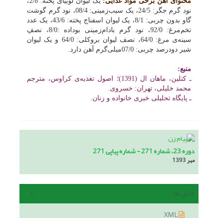
محتوای آهن برخی مواد غذایی:
یک لیوان لوبیای پخته: 2/8،
نود گرم جگر: 24/5، یک سیب‌زمینی: 08/4، نود گرم گوشت
گاو بدون چربی: 8/1، یک لیوان اسفناج پخته: 43/6، یک عدد
تخم‌مرغ: 92/0، نود گرم بادام‌زمینی بوداده :8/0، نصفِ
سینه‌ی مرغ: 64/0، نصف لیوان بروکلی: 64/0 و یک لیوان
شیر دودرصد چربی: 07/0میلی‌گرم آهن دارد.
منبع:
ـ کتلین، ماهان ال (1391)؛ اصول تغذیه‌ی کراوس، مترجم
محمد خلیلی، تهران: خسروی.
ـ پایگاه تحلیلی خبری خانواده و زنان.
دوره 23، شماره 271 - شماره پیاپی 271
مهر 1393
فایل ها
XML