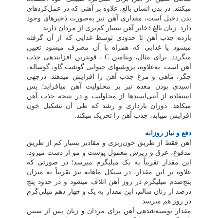
می‏کنند. در بدن انسان بالغ، علاوه بر آهنی که در عمل‌کردهای
بدن دخیل است، مقداری آهن نیز به‌صورت ذخیره‏ای وجود
دارد. زنان بالغ ذخایر آهن بسیار کم‌تری از مردان دارند.
بازده جذب آهن تا حدودی توسط غذایی که از آن گرفته
می‏شود یا غذایی که همراه با آن مصرف می‏شود تعیین
می‏گردد. برای مثال، ویتامین
C
، قوی‏ترین افزاینده‏ی جذب
آهن است. به‌علاوه، پروتئین‏های حیوانی گوشت گاو، گوساله،
جگر، ماهی و مرغ جذب آهن را افزایش می‏دهند. درجه‏ی
اسیدی بودن معده نیز بر محلولیت آهن می‏افزاید؛ پس
استفاده از آنتی‌اسیدها از محلولیت و در نتیجه جذب آهن
می‏کاهد. دوران بارداری و رشد که طی آن تشکیل خون
افزایش می‏یابد، جذب آهن را تحریک می‏کند.
دفع و نیاز روزانه
آهن فقط از طریق خون‌ریزی و مقادیر بسیار کم از طریق
مدفوع، عرق و ریزش معمول پوست و مو از دست می‏رود.
این مقدار تقریباً به یک میلی‏گرم می‏رسد؛ در صورتی که
علاوه بر این مقدار، در سیکل ماهانه نیز تقریباً به میزان
پنج‌صدم میلی‏گرم در روز آهن اتلاف می‏شود و در حدود پنج
درصد از زنان سالم، این مقدار به یک و چهار دهم میلی‌گرم
در روز هم می‏رسد.
مقدار توصیه‌شده‏ی آهن برای مردان و زنان پس از سنین