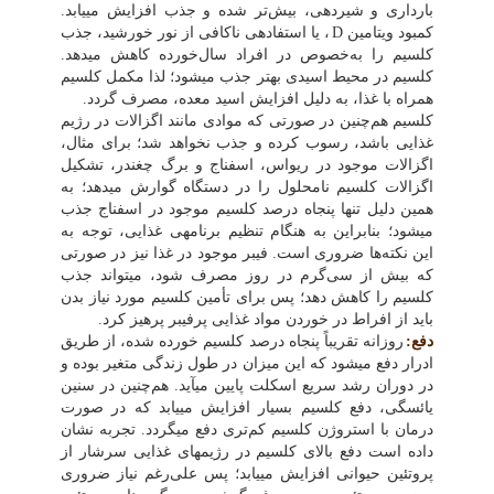
بارداری و شیردهی، بیش‌تر شده و جذب افزایش می‏یابد.
کمبود ویتامین
D
، یا استفاده‏ی ناکافی از نور خورشید، جذب
کلسیم را به‌خصوص در افراد سال‌خورده کاهش می‏دهد.
کلسیم در محیط اسیدی بهتر جذب می‏شود؛ لذا مکمل کلسیم
همراه با غذا، به دلیل افزایش اسید معده، مصرف گردد.
کلسیم هم‌چنین در صورتی که موادی مانند اگزالات در رژیم
غذایی باشد، رسوب کرده و جذب نخواهد شد؛ برای مثال،
اگزالات موجود در ریواس، اسفناج و برگ چغندر، تشکیل
اگزالات کلسیم نامحلول را در دستگاه گوارش می‏دهد؛ به
همین دلیل تنها پنجاه درصد کلسیم موجود در اسفناج جذب
می‏شود؛ بنابراین به هنگام تنظیم برنامه‏ی غذایی، توجه به
این نکته‌ها ضروری است. فیبر موجود در غذا نیز در صورتی
که بیش از سی‌گرم در روز مصرف شود، می‏تواند جذب
کلسیم را کاهش دهد؛ پس برای تأمین کلسیم مورد نیاز بدن
باید از افراط در خوردن مواد غذایی پرفیبر پرهیز کرد.
دفع:
روزانه تقریباً پنجاه درصد کلسیم خورده شده، از طریق
ادرار دفع می‏شود که این میزان در طول زندگی متغیر بوده و
در دوران رشد سریع اسکلت پایین می‏آید. هم‌چنین در سنین
یائسگی، دفع کلسیم بسیار افزایش می‏یابد که در صورت
درمان با استروژن کلسیم کم‌تری دفع می‏گردد. تجربه نشان
داده است دفع بالای کلسیم در رژیم‏های غذایی سرشار از
پروتئین حیوانی افزایش می‏یابد؛ پس علی‌رغم نیاز ضروری