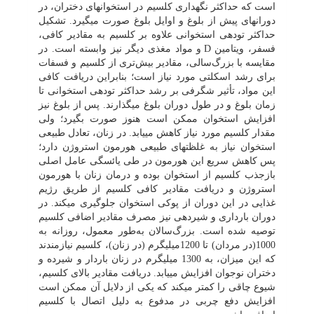
است که حداکثر نگه‏داری کلسیم در استخوان‏های دختران، در
دوران‏های پیش از بلوغ و اوایل بلوغ صورت می‏گیرد. تشکیل
حداکثر توده‏ی استخوانی علاوه بر کلسیم به مقادیر کافی،
فسفر، ویتامین
D
و مواد مغذی دیگر نیز وابسته است. در
مقایسه با بزرگ‌سالی، مقادیر بیش‌تری از کلسیم و فسفات
برای رشد اسکلتی مورد نیاز است؛ بنابراین دریافت کافی
این مواد، تأثیر شگرفی بر رشد حداکثر توده‏ی استخوانی تا
زمان بلوغ و در طول دوران بلوغ می‏گذارند. پس از بلوغ نیز
افزایش استخوان ممکن است هنوز صورت بگیرد؛ ولی
مقدار کلسیم مورد نیاز کاهش می‏یابد. در زنان، تعادل طبیعی
استخوان نیاز به غلظت‏های طبیعی هورمون استروژن دارد؛
پس کاهش سریع این هورمون در طی یائسگی عامل اصلی
بازجذب کلسیم از استخوان بوده و درمان زنان با هورمون
استروژن و دریافت مقادیر کافی کلسیم از طریق رژیم
غذایی در این دوران از پوکی استخوان جلوگیری می‏کند. در
دوران بارداری و شیردهی نیز مصرف مقادیر اضافی کلسیم
توصیه شده است. بزرگ‌سالان به‌طور معمول، روزانه به
1000(در مردان) تا 1200میلی‏گرم (در زنان)، کلسیم نیازمندند
که این میزان، به 1300 میلی‏گرم در زنان باردار و شیرده و
دختران نوجوان افزایش می‏یابد. دریافت مقادیر بالای کلسیم،
شیوع چاقی را کم‏تر می‏کند که یکی از دلایل آن ممکن است
افزایش دفع چربی در مدفوع به دلیل اتصال با کلسیم