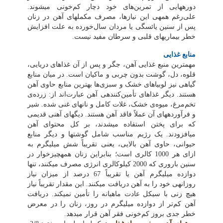
دوره‏هایی از تمرین‌های خود دچار کم‌خونی می‏شوند.
علی‌رغم همه‏ی این نیازها، مصرف مکمل‏های آهن در زنان
پس از سنین یائسگی یا مردان سال‌خورده‏ به علت افزایش
خطر بیماری‏های قلبی و سرطان مفید نیست.
منابع غذایی
مهم‏ترین منبع غذایی آهن، جگر و پس از آن غذاهای دریایی،
قلوه، دل، گوشت بدون چربی و ماکیان است. در میان منابع
گیاهی نیز لوبیاهای خشک و سبزی‌ها بهترین منابع حاوی آهن
هستند. دیگر غذاهای تأمین‌کننده‏ی آهن عبارت‌اند از: زرده‌ی
تخم‌مرغ، میوه‌ی خشک، غلات کامل و نان‏های غنی شده. شیر
و فرآورده‏های آن عملاً فاقد آهن هستند. دیگ‏های آهنی قدیمی
که برای پختن استفاده می‏شدند، بر کل محتوای آهن
می‏افزودند. یک رژیم مناسب شامل گوشت‏ها و دیگر منابع
حیوانی، حاوی آهن بالایی، یعنی تقریباً شش میلی‏گرم به
ازای هر 1000 کالری است؛ بنابراین زنان همه‏چیزخوار در
سنین باروری که 2000 کیلوکالری انرژی مصرف می‏کنند، تنها
دوازده میلی‏گرم آهن یا تقریباً 67 درصد از میزان نیاز
روزانه‏ی خود را به آهن دریافت می‏کنند. این مقدار تقریباً نیاز
هیچ زنی با سیکل عادت ماهیانه را تأمین نمی‏کند. دریافت
آهن کم‌تر از دوازده میلی‏گرم در روز، زنان را در معرض
خطر جدی بروز کم‌خونی فقر آهن قرار می‏دهد.