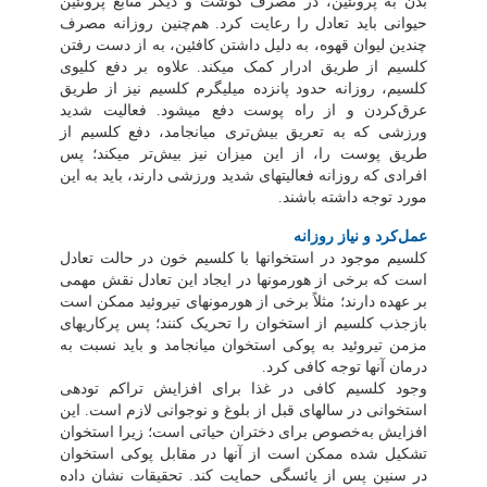
بدن به پروتئین، در مصرف گوشت و دیگر منابع پروتئین
حیوانی باید تعادل را رعایت کرد. هم‌چنین روزانه مصرف
چندین لیوان قهوه، به دلیل داشتن کافئین، به از دست رفتن
کلسیم از طریق ادرار کمک می‏کند. علاوه بر دفع کلیوی
کلسیم، روزانه حدود پانزده میلی‏گرم کلسیم نیز از طریق
عرق‌کردن و از راه پوست دفع می‏شود. فعالیت شدید
ورزشی که به تعریق بیش‌تری می‏انجامد، دفع کلسیم از
طریق پوست را، از این میزان نیز بیش‌تر می‏کند؛ پس
افرادی که روزانه فعالیت‏های شدید ورزشی دارند، باید به این
مورد توجه داشته باشند.
عمل‌کرد و نیاز روزانه
کلسیم موجود در استخوان‏ها با کلسیم خون در حالت تعادل
است که برخی از هورمون‏ها در ایجاد این تعادل نقش مهمی
بر عهده دارند؛ مثلاً برخی از هورمون‏های تیروئید ممکن است
بازجذب کلسیم از استخوان را تحریک کنند؛ پس پرکاری‏های
مزمن تیروئید به پوکی استخوان می‏انجامد و باید نسبت به
درمان آن‏ها توجه کافی کرد.
وجود کلسیم کافی در غذا برای افزایش تراکم توده‏ی
استخوانی در سال‏های قبل از بلوغ و نوجوانی لازم است. این
افزایش به‌خصوص برای دختران حیاتی است؛ زیرا استخوان
تشکیل شده ممکن است از آن‏ها در مقابل پوکی استخوان
در سنین پس از یائسگی حمایت کند. تحقیقات نشان داده