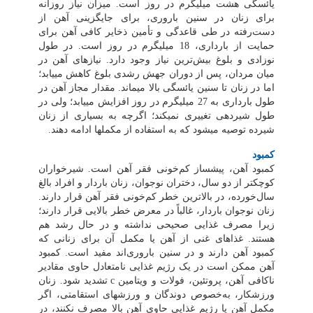
یائسگی هشت میلی‏گرم در روز است. میزان نیاز روزانه
برای زنان در سنین باروری، برای جایگزینی آهن از
دست‌رفته در طی قاعدگی و تأمین ذخایر کافی آهن برای
حمایت از بارداری، 18 میلی‏گرم در روز است. در طول
نوزادی و بلوغ بیش‌ترین نیاز وجود دارد. نیازهای آهن در
میان مردان، پس از دوران جهش رشدی بلوغ کاهش می‏یابد؛
اما در زنان تا سنین یائسگی بالا می‏ماند. مقدار مجاز آهن در
طول بارداری به 27 میلی‏گرم در روز افزایش می‏یابد؛ ولی در
طول شیردهی تغییری نمی‏کند؛ اگرچه به بسیاری از زنان
شیرده توصیه می‏شود که به استفاده از مکمل‏ها ادامه دهند.
کمبود
کمبود آهن، پیش‏ساز کم‌خونی فقر آهن است. شیرخواران
کوچک‏تر از دو سال، دختران نوجوان، زنان باردار و افراد بالغ
سال‌خورده، در بالاترین خطر کم‌خونی فقر آهن قرار دارند.
زنان نوجوان باردار، غالباً در معرض خطر بالایی قرار دارند؛
زیرا مصرف غذایی صحیحی نداشته و در حال رشد هم
هستند. غذاهای غنی از آهن یا مکمل آن برای زنانی که
کمبود آهن دارند و در سنین باروری‌اند مفید است. کمبود
آهن ممکن است در یک رژیم غذایی نامتعادل حاوی مقادیر
ناکافی آهن، پروتئین، فولات و ویتامین
c
تشدید شود. زنان
ورزشکار، به‌خصوص دوندگان و ورزش‏های استقامتی، اگر
مکمل آهن یا رژیم غذایی حاوی آهن بالا مصرف نکنند، در