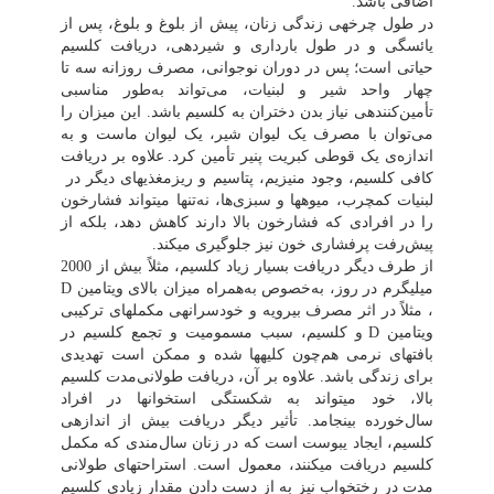
اضافی باشد.
در طول چرخه‏ی زندگی زنان، پیش از بلوغ و بلوغ، پس از
یائسگی و در طول بارداری و شیردهی، دریافت کلسیم
حیاتی است؛ پس در دوران نوجوانی، مصرف روزانه سه تا
چهار واحد شیر و لبنیات، می‌تواند به‌طور مناسبی
تأمین‌کننده‏ی نیاز بدن دختران به کلسیم باشد.‌ این میزان را
می‌توان با مصرف یک لیوان شیر، یک لیوان ماست و به
اندازه‌ی یک قوطی کبریت پنیر تأمین کرد.
علاوه بر دریافت
کافی کلسیم، وجود منیزیم، پتاسیم و ریزمغذی‏های دیگر در
لبنیات کم‏چرب، میوه‏ها و سبزی‌ها، نه‌تنها می‏تواند فشارخون
را در افرادی که فشارخون بالا دارند کاهش دهد، بلکه از
پیش‌رفت پرفشاری خون نیز جلوگیری می‏کند.
از طرف دیگر دریافت بسیار زیاد کلسیم، مثلاً بیش از 2000
میلی‏گرم در روز، به‌خصوص به‌همراه میزان بالای ویتامین
D
، مثلاً در اثر مصرف بی‏رویه و خودسرانه‏ی مکمل‏های ترکیبی
ویتامین
D
و کلسیم، سبب مسمومیت و تجمع کلسیم در
بافت‏های نرمی هم‌چون کلیه‏ها شده و ممکن است تهدیدی
برای زندگی باشد. علاوه بر آن، دریافت طولانی‌مدت کلسیم
بالا، خود می‏تواند به شکستگی استخوان‏ها در افراد
سال‌خورده بینجامد. تأثیر دیگر دریافت بیش از اندازه‏ی
کلسیم، ایجاد یبوست است که در زنان سال‌مندی که مکمل
کلسیم دریافت می‏کنند، معمول است. استراحت‏های طولانی
مدت در رختخواب نیز به از دست دادن مقدار زیادی کلسیم