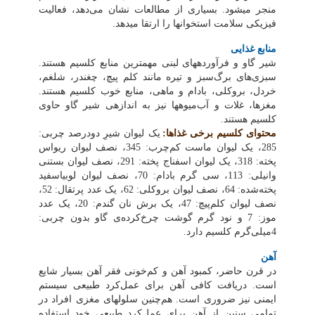
منجر می‏شود. بسیاری از مطالعات نشان می‌دهد، فعالیت
فیزیکی سلامت استخوان‏ها را ارتقا می‏دهد.
منابع غذایی
شیر گاو و فرآورده‏های لبنی مهم‏ترین منابع کلسیم هستند.
سبزی‌های برگ‌سبز و تیره مانند کلم پیچ، چغندر، شلغم،
خردل، بروکلی، بادام و ماهی، منابع خوب کلسیم هستند.
مغزها، غلات و آب‌میوه‏ها نیز به اندازه‏ی شیر گاو حاوی
کلسیم هستند.
محتوای کلسیم برخی غذاها:
یک لیوان
شیرِ دودرصد چربی:
285، یک لیوان ماست کم‌چرب: 345، نصف لیوان ریواس
پخته: 318، یک لیوان اسفناج پخته: 291، نصف لیوان بستنی
وانیلی: 113، سی گرم بادام: 70، نصف لیوان لوبیاسفید
پخته‌شده: 64، نصف لیوان بروکلی: 62، یک عدد پرتقال: 52،
نصف لیوان کلم‌پیچ: 47، یک برش نان گندم: 20، یک عدد
موز: 7 و نود گرم گوشت چرخ‌کرده‌ی گاو بدون چربی:
4میلی‌گرم کلسیم دارد.
آهن
در قرن حاضر، کمبود آهن و کم‌خونی فقر آهن بسیار شایع
است. دریافت کافی آهن برای عمل‌کرد طبیعی سیستم
ایمنی نیز ضروری است. هم‌چنین سلول‏های مغزی افراد در
تمامی سنین از آهن برای عمل‌کرد طبیعی خود استفاده