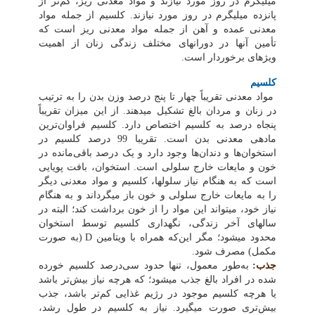
میلی‏گرم در روز مورد نیازند و مواد معدنی ریز، کم‌تر از
پانزده میلی‏گرم در روز مورد نیازند. کلسیم از جمله مواد
معدنی عمده و آهن از جمله مواد معدنی ریز است که
تأمین آن‏ها در دوران‏های مختلف زندگی زنان از اهمیت
ویژه‏ای برخوردار است.
کلسیم
مواد معدنی تقریباً چهار تا پنج درصد وزن بدن را به ترتیب
در زنان و مردان بالغ تشکیل می‏دهند. از این میزان تقریباً
پنجاه درصد به کلسیم اختصاص دارد. کلسیم فراوان‌ترین
ماده‏ی معدنی بدن است. تقریبا 99 درصد کلسیم در
استخوان‌ها و دندان‌ها وجود دارد و یک درصد باقی‌مانده در
خون و مایعات خارج سلولی است. استخوان، بافت پویایی
است که به هنگام نیاز سلول‏ها، کلسیم و مواد معدنی دیگر
را به مایعات خارج سلولی و خون باز می‏گرداند و به هنگام
نیاز خود، می‏تواند این مواد را از خون برداشت کند؛ البته در
سال‏های آخر زندگی، نگه‏داری کلسیم توسط استخوان
محدود می‏شود؛ مگر این‌که همراه با ویتامین
D
(به صورت
مکمل) مصرف شود.
جذب:
به‌طور معمول، تنها حدود سی‌درصد کلسیم خورده
شده در افراد بالغ جذب می‏شود؛ که هرچه نیاز بیش‌تر باشد
یا هرچه کلسیم موجود در رژیم غذایی کم‌تر باشد، جذب
بیش‌تری صورت می‏گیرد. نیاز به کلسیم در طول رشد،