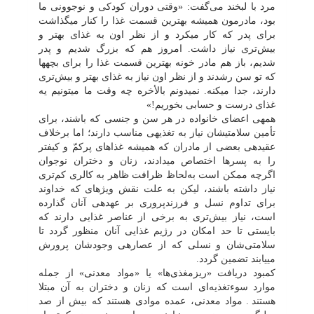
مرد با لبخند می‌گفت: «وقتی دوران کودکی و نوجوونی ما
بود، مادرمون همیشه بهترین قسمت غذا را کنار می‏گذاشت
برای پدر که کار می‏کرد و از نظر اون به غذای بهتر و
بیش‌تری نیاز داشت. امروز هم که بزرگ شدیم و پدر
شدیم، باز هم مادر خونه بهترین قسمت غذا را برای بچه‏ها
که تو سن رشدند و از نظر اون نیاز به غذای بهتر و بیش‌تری
دارند، جدا می‏کنه. نمی‏دونم بالأخره چه وقت ما می‏تونیم یه
غذای درست و حسابی بخوریم!»
همه‏ی اعضای خانواده در هر سن و جنسی که باشند، برای
تأمین سلامتی‏شان نیاز به تغذیه‏ی مناسب دارند؛ اما برخلاف
عقیده‏ی بعضی از مادران که همیشه غذاهای پرکمّ و کیف‏تر
را به پسرها اختصاص می‏دادند، زنان و دختران نوجوان
اگرچه ممکن است به‌لحاظ ظرافت ظاهر به کالری کم‌تری
نیاز داشته باشند، لیکن به علت نقش ویژه‏ای که خداوند
برای تداوم نسل و فرزندپروری بر عهد‏ه‏ی آنان گذارده
است، نیاز بیش‌تری به برخی از عناصر غذایی دارند که
بایستی تا حد امکان در رژیم غذایی آنان منظور گردد تا
سلامتی‌شان و نسلی که از عصاره‏ی وجودشان پرورش
می‏یابند تضمین گردد.
کمبود دریافت «ریزمغذی‌ها» یا «مواد معدنی» از جمله
موارد سوء‌‎تغذیه‌ای است که زنان و دختران به آن مبتلا
هستند
.
مواد معدنی، عمده موادی هستند که بیش از صد