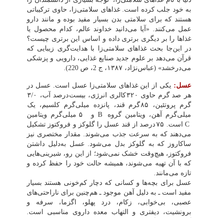
به خود جلب کرده است. غذاهاى سلامتى‌زا، حاوى ترکیباتى
هستند که براى سلامتى بدن بسیار مفید بوده و مانند دارو
عمل مى‌کنند. «آیا می‌دانید خداوند عالم، کدام محصول یا
غذاها را بر دیگرى برترى داده و اساس این برترى چیست؟
در این‌جا بحث غذاهاى سلامتى‌زا با هدایت‌گرى زیبایى که
قرآن مى‌دهد بر علوم جدید صنایع غذایى، دارویى و پزشکى
مى‌درخشد» (عباس‌نژاد، ١٣٨٧، ج 2، ص 220).
عسل:
یکی از این غذاهاى سلامتى‌زا عسل است. عسل در
هر صد گرم حاوى ٣٢٠ کالرى انرژى، بیست ‌درصد آب، ٣/٠
گرم پروتئین، ٨۵ گرم قند، پانزده میلى‌گرم کلسیم، یک
میلى‌گرم آهن، ویتامین گروه
B
و
۵
میلی‌گرم ویتامین
C
است. ٧۵
درصد از قند عسل را گلوکز و فروکتوز تشکیل
مى‌دهند که به سرعت جذب مى‌شوند. مقدار مختصرى نیز
ساکاروز که به گلوکز بدل مى‌شود. عسل به‌دلیل داشتن
فروکتوز، هیچ‌وقت خشک نمى‌شود؛ از این رو، شیرینى‌هایى
که با آن تهیه مى‌شوند، همیشه حالت خود را حفظ کرده و
تازه مى‌مانند.
عسل براى بچه‌ها و کسانى که دچار کم‌خونى هستند بسیار
مفید است ـ به دلیل آهن موجود ـ هم‌چنین براى ناراحتى‌هاى
عصبى، بى‌خوابى، زکام، درد پهلو، اگزما، سرفه و
برونشیت، دیفترى و التهاب معده داروى مناسبى است.