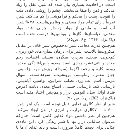
است. در احادیث بسیاری بیان شده که شیر، عقل را زیاد
می‌کند و ذهن را صفا مى‌بخشد، چشم را روشنى داده، قلب
را تقویت، پشت را محکم و فراموشى را کم مى‌کند. شیر،
تقریباً داراى تمام مواد معدنى و ویتامین‌هاست. ٧٨
%
شیر،
آب است و مابقی از مواد ازت‌دار، چربى، قند، مواد
معدنى، دیاستازها، گازها و ویتامین‌ها درست شده است
(پاک‌نژاد، ١٣۶٣، ج ۶ ، ص ٨۵).
هم‌چنین قدرت دفاعى شیر به‌خصوص شیر خام، در مقابل
میکروب‌ها بالاست
.
شیر براى درمان بیمارى‌هاى خون‌ریزى،
کم‌خونى، ضعف، سردرد، میگرن، سستى اعصاب، زخم
معده و اثنی‌عشر، زیادى اسید معده، پایین‌افتادگی معده،
روده، کلیه و رحم، اگزما (سودا)، ریزش مو، نزله‌بینى،
جهاز تنفس، رماتیسم، برونشیت، سوءهاضمه، اسهال
مزمن، آسم، تب زرد، تصلب شرائین، بواسیر، آپاندیس،
نارسایى کبد، نارسایى جنسى، اتساع معده، دیابت (مرض
قند)، اوائل سل، آلبومین ادرار و هم‌چنین اعتیاد مفید است
(پاک‌نژاد، 1363، ج 6، ص ٩٠).
شیر از نظر کالرى غذایى قابل توجه است. یک لیتر شیر،
۶٠٠ تا ٧٠٠ کالرى حرارت و انرژى در بدن ایجاد مى‌کند.
هم‌چنین از نظر داشتن مواد غذایى کامل است؛ چنان‌که
مى‌توان سالیانى دراز تنها با شیر زندگى کرد
.
این ماده‌ی
غذایی براى بچه‌ها کاملاً ضرورى است و باید غذاى آن‌ها تا