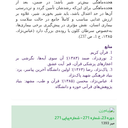
هجده‌ماهگى بیش‌تر شیر باشد؛ در ضمن، بعد از
هجده‌ماهگى براى این‌که رشدشان تأمین گردد و تن‌درستى
آن‌ها در حد اعتدال باشد، باید شیر بخورند. شیر، علاوه بر
ارزش غذایى مناسب و کاملاً جامع در حالت سلامت و
بیمارى انسان، نقش مؤثرى در پیش‌گیرى برخى بیماری‌ها،
به‌خصوص سرطان کلون یا روده‌ى بزرگ دارد (عباس‌نژاد،
١٣٨۵، ج 1، ص 237).
منابع
1. قرآن کریم.
2. نوری‌زاد، صمد (١٣٨٣)؛ آن سوی آیه‌ها، نگرشی بر
اعجازهای پزشکی قرآن، قم: آیت عشق.
3. پاک‌نژاد، رضا (١٣۶٣)؛ اولین دانشگاه آخرین پیامبر، یزد:
بنیاد فرهنگی شهید پاک‌نژاد.
4. عباس‌نژاد، محسن (١٣٨۵)؛ قرآن و طب، مشهد: بنیاد
پژوهش‌های قرآنی حوزه و دانشگاه.
دوره 23، شماره 271 - شماره پیاپی 271
مهر 1393