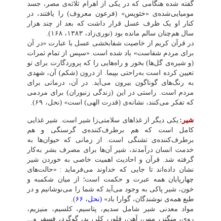
گفته شده هنگامى که در یکى از اهرام ثلاثه‌ی مصر، جسد
مومیایی‌شده‌ی «خئوپس» (فرعون معروف) را یافتند، در
کنار او یک ظرف عسل قرار داشت که بعد از چند هزار
سال هم‌چنان سالم مانده بود (نوری‌زاد، ١٣٨٣، ١۶٨).
در قرآن کریم از خاصیت شفابخشى عسل با عبارت «در آن
براى مردم شفاست» یاد شده است.
«سپس از تمام ثمرات
(و شیره‌ی گل‌ها) بخور و راه‌هایی را که پروردگارت برای تو
تعیین کرده است به‌راحتی بپیما. از درون (شکم) آن، شهدى
به رنگ‌های گوناگون بیرون مى‌آید. در آن، درمانى براى
مردم است. راستى در این (زندگى زنبوران) براى مردمى
که تفکر مى‌کنند، نشانه‌ی (قدرت الهى) است» (نحل، ۶٩).
شیر:
یکی دیگر از غذاهای سلامتی‌زا شیر است. شیر غذایى
کامل است که هم برطرف‌کننده‌ی گرسنگى و هم
برطرف‌کننده‌ی تشنگى است. از زمانى که حیوان‌ها به
خدمت انسان درآمدند، شیر آن‌ها براى مصرف بشر به‌کار
گرفته شد. قرآن و احادیث اهمیت خاصى به خوردن شیر
نشان داده‌اند تا جایى که خداوند مى‌فرماید
:
«حالت‌های
چهارپایان همه عبرت و حکمت است؛ از میان شکمبه و
خون، شیر پاکى به وجود مى‌آید که شما را مى‌نوشانیم و در
طبع همه‌ى نوشندگان، گوارا باد»
(نحل، ۶۶
).
مواد معدنى شیر شامل سدیم، پتاسیم، کلسیم، منیزیم،
روى، منگنز، مس، آهن، فلور، کلر، ید، گوگرد، فسفر و...