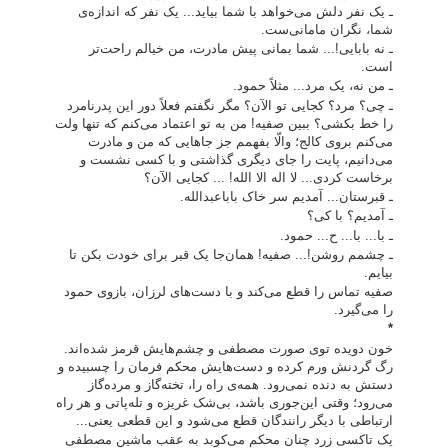
ـ یک نفر دلش می‌خواهد با شما بیاید... یک نفر که اندازه‌ی
شما، نگران مامانی‌ست.
ـ نه بابایی!... شما بمانی پیش مادرت، من خیالم راحت‌تر
است.
ـ من نه، یک مرد... مثلاً حمود.
ـ چی؟ مرد؟ کجایی تو الآن؟ مگر نگفتم فعلاً دور این پدرنامرد
را خط بکشی؟ ببین صفیه! من به تو اعتماد می‌کنم که تنها ولت
می‌کنم بروی کالج؛ والّا بفهمم جز جاهایی که من و مادرت
می‌دانیم، پایت را جای دیگری گذاشتی و با کسی نشست و
برخاست کردی... لا ‌اله الا ‌الله! ... کجایی الآن؟
ـ قبرستان... آمدیم سر خاک باباعبدالله.
ـ آمدیم؟ با کی؟
ـ با... با... ح... حمود.
ـ چشمم روشن!... صفیه! همان‌جا یک قبر برای خودت بکن تا
بیایم.
صفیه تماس را قطع می‌کند و با دست‌های لرزان، بازوی حمود
را می‌گیرد.
*
خون دویده توی صورت مصطفی و چشم‌هایش قرمز شده‌اند.
رگ گردنش ورم کرده و دست‌هایش محکم فرمان را چسبیده و
دستش به دنده نمی‌رود. همه‌ی راه را، تخته‌گاز و مرده‌گاز
می‌رود؛ وقتی این‌جوری باشد، بی‌شک غریزه و تله‌پاتی و هر راه
ارتباطی با دیگر رانندگان قطع می‌شود و این قطعی یعنی...
یک تاکسی زرد چنان محکم می‌کوبد به عقب ماشین مصطفی