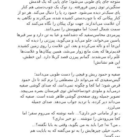
متوجه جای پای طوبی می‌شود؛ جای پایی که یک قدمش
سنگین‌تر توی زمین فرورفته. رد نوک یک چوب‌دستی هم کنار
پای سبک‌تر دیده می‌شود. حمود رد پا را دنبال می‌کند. هر دو از
کنار پیکانی که با چوب‌دستی کشیده شده، می‌گذرند و نگاهی به
آن علامت می‌اندازند. جهت نوک پیکان را نگاه می‌کنند که
سمت شمال است؛ اما مفهومش را نمی‌دانند.
پیرمردی محاسن‌سفید که دشداشه و عبا به تن دارد و سر قبرها
یاسین می‌خواند، جلو می‌آید و می‌گوید، پیرزنی را دیده که
این‌جا آه و ناله می‌کرده و بعد، این علامت را روی زمین کشیده.
قدیم‌ترها که بعث مانع زوار می‌شد، همین پیکان‌ها و علامت‌ها
عَلَم راه می‌شدند. گمانم پیرزن قصد کربلا دارد. این خطش،
این هم نشانش!
**
صفیه و حمود ریش و قیچی را دست طوبی می‌دانند؛
گیس‌سفیدی که می‌تواند دل مصطفی را نرم کند تا دل حمود
قرص شود؛ اما کجا و چگونه نمی‌دانند، که صدای گوشی صفیه
درمی‌آید و ملودی خودساخته‌اش توی قبرستان بصره می‌پیچد.
تصویر جمیله روی صفحه‌ی گوشی ظاهر شده است. صفیه که
می‌داند دیر کرده، با تردید جواب می‌دهد. صدای جمیله
می‌لرزد.
ـ تو از مامانی خبر داری؟... نامه نوشته که می‌روم سفر؛ اما
کجا می‌رودش را ننوشته... تو خبر نداری؟
ـ من؟ نه! چرا باید به من بگوید، وقتی به بابا نگفته؟...
ـ‌خب، خیلی چیزهایش را به تو می‌گفته که به بابایت هم
نمی‌گفته!...