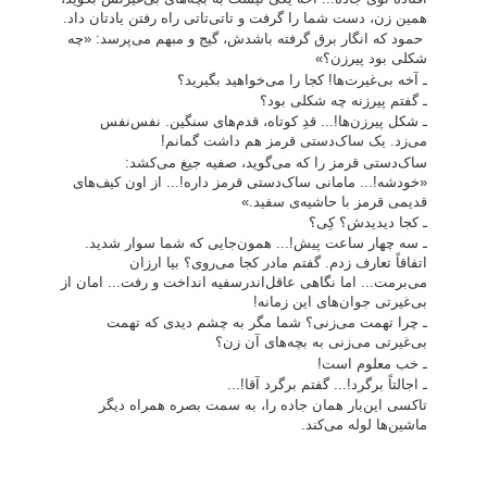
همین زن، دست شما را گرفت و تاتی‌تاتی راه رفتن یادتان داد.
حمود که انگار برق گرفته باشدش، گیج و مبهم می‌پرسد: «چه
شکلی بود پیرزن؟»
ـ آخه بی‌غیرت‌ها! کجا را می‌خواهید بگیرید؟
ـ گفتم پیرزنه چه شکلی بود؟
ـ شکل پیرزن‌ها!... قدِ کوتاه، قدم‌های سنگین. نفس‌نفس
می‌زد. یک ساک‌دستی قرمز هم داشت گمانم!
ساک‌دستی قرمز را که می‌گوید، صفیه جیغ می‌کشد:
«خودشه!... مامانی ساک‌دستی قرمز داره!... از اون کیف‌های
قدیمی قرمز با حاشیه‌ی سفید.»
ـ کجا دیدیدش؟ کِی؟
ـ سه چهار ساعت پیش!... همون‌جایی که شما سوار شدید.
اتفاقاً تعارف زدم. گفتم مادر کجا می‌روی؟ بیا ارزان
می‌برمت... اما نگاهی عاقل‌اندرسفیه انداخت و رفت... امان از
بی‌غیرتی جوان‌های این زمانه!
ـ چرا تهمت می‌زنی؟ شما مگر به چشم دیدی که تهمت
بی‌غیرتی می‌زنی به بچه‌های آن زن؟
ـ خب معلوم است!
ـ اجالتاً برگرد!... گفتم برگرد آقا!...
تاکسی این‌بار همان جاده را، به سمت بصره همراه دیگر
ماشین‌ها لوله می‌کند.