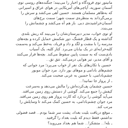
مانیتور توی فرودگاه و اخبار را می‌بیند؛ جنگنده‌های روسی توی
آسمان سوریه، آپاچی‌های آمریکایی در هوای عراق و اسیرانی
که به‌ظاهر مسلمان هستند. حسین آهی می‌کشد و سرش را
برمی‌گرداند به منظره‌ی سمت شهر؛ سمت برج‌های
آسمان‌خراشیده‌ی دبی. باز هم آه می‌کشد و چشمانش را
می‌بندد.
او توی خواب، مدیر دبیرستان‌شان را می‌بیند که ریش بلندی
گذاشته و یک قطار فشنگ، دور شکمش حمایل کرده و بچه‌های
مدرسه را با مشت و لگد و داد و فریاد، به‌خط می‌کند و به‌سمت
کلبه‌خرابه‌ای در یک بیابان می‌برد. کنار کلبه، یک آسیاب
بادی‌ست که به سمت پایین سقوط می‌کند. بچه‌ها فرار می‌کنند
و آقای مدیر، تیر هوایی درمی‌کند. تتق تق...
حسین با تکان‌های یک نفر از خواب می‌پرد؛ مرد جوانی که
چشم‌های بادامی و موهای بور دارد. مرد جوان موبور
چشم‌بادامی، با حسین به عربی صحبت می‌کند.
ـ از پرواز جا نمانید!...
حسین چشمان پف‌کرده‌اش را مالش می‌دهد و به‌سرعت
کیفش را جمع می‌کند. گوشی از دستش روی زمین می‌افتد.
می‌آید گوشی را بردارد که کارت پرواز هم روی زمین می‌افتد.
مرد جوان چشم‌بادامی، به حسین کمک می‌کند تا وسایلش را
مرتب کند.
ـ موقع دریافت بلیت بغداد، پشت سر شما بودم... قصد فضولی
نداشتم، فقط دیدم که بلیت بغداد را گرفتید.
ـ بله!... متشکر!... شما هم بغداد می‌روید؟