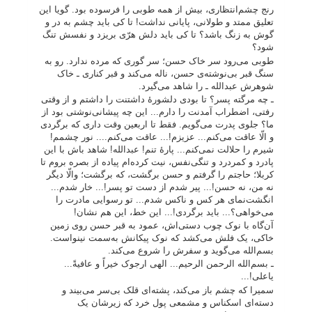
رنج چشم‌انتظاری، بیش از همه طوبی را فرسوده بود. گویا این
تعلیق ممتد و طولانی، پایانی نداشت! تا کی باید چشم به در و
گوش به زنگ باشد؟ تا کی باید دلش هرّی بریزد و نفسش تنگ
شود؟
طوبی می‌رود سر خاک حسن؛ سر گوری که مرده ندارد. رو به
سنگ قبر بی‌نوشته‌ی حسن، ناله می‌کند و قبر کناری ـ خاک
شوهرش عبدالله ـ را شاهد می‌گیرد.
ـ چه مرگته پسر؟ تا بودی دلشورۀ داشتنت را داشتم و از وقتی
رفتی، اضطراب آمدنت را دارم... این چه پیشانی‌نوشتی بود از
ما؟ جلوی پدرت می‌گویم. فقط تا اربعین وقت داری که برگردی
و الّا عاقت می‌کنم... عزیزم!... عاقت می‌کنم.... نور چشمم!
شیرم را حلالت نمی‌کنم... پارۀ تنم! عبدالله! شاهد باش با این
پادرد و کمردرد و تنگی‌نفس، نیت کرده‌ام پیاده از بصره بروم تا
کربلا؛ حاجتم را گرفتم و حسن برگشت، که برگشت؛ والّا دیگر
نه من، نه حسن!... پیر شدم از دست تو پسر!... خار شدم...
انگشت‌نمای هر کس و ناکس شدم... تو رسوایی مادرت را
می‌خواهی؟... باید برگردی!... این خط، این هم نشان!
آن‌گاه با نوک چوب دستی‌اش، عمود به قبر حسن روی زمین
خاکی، یک فلش می‌کشد که نوک پیکانش به‌سمت نینواست.
بسم‌الله می‌گوید و سفرش را شروع می‌کند.
ـ بسم‌الله الرحمن الرحیم... الهی ارجوک خیراً و عافیةً...
یاعلی!...
سمیرا که چشم باز می‌کند، پشته‌ای قلک بی‌سر می‌بیند و
دسته‌ای اسکناس و مشمعی پول خرد که زیرشان یک