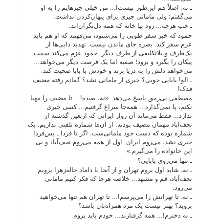
ـ نه، اصلاً هم این‌طور نیست!... من خیلی چیزهایم را به او
می‌گفتم؛ ولی مامانی چیزی برای پنهان‌کردن نداشت.
ـ خب هرچه... زود بیا خانه که همه دل‌نگران‌اند.
حمود که خبر سفر طوبی را می‌شنود، می‌فهمد که او هم باید
عزم سفر کند. بصره جای ماندن نیست. تهدید دایی‌ها از
یک‌طرف و بلاتکلیفی از طرف دیگر. حمود عزم می‌کند سمت
پیکان را بگیرد و برود؛ صفیه اما یک فرصت دیگر می‌خواهد...
می‌خواهد دلش را به دریا بزند و خودش با بابا صحبت کند.
ـ الو! بابایی خوبی؟ خبری از مامانی نشد؟ گمانم رفته مضیف
فدک!
مصطفی بی‌رمق پاسخ می‌دهد: «نه، بعیده!... تا مضیف را مهیا
نکنم، پا نمی‌گذارد... همه‌جا سراغ گرفتیم... کسی خبری
ندارد... فقط می‌ماند آن زوار ایرانی که اربعین گذشته از
نجف‌آباد مهمان مضیف بودند. از آن‌ها شماره تلفنی نداریم. یک
شماره بوده که دست خود مامانی‌ست. اگر تا فردا ـ پس‌فردا
خبری نشد، می‌روم ایران. اول از همه می‌روم نجف‌آباد و پی
این خانواده را می‌گیرم.»
ـ تنها می‌روی بابایی؟
ـ نه، شاید اول بروم تهران و از آنجا با داماد خاله‌زهرا برویم
نجف‌آباد، قم و مشهد... خلاصه هرجا که فکر کنیم مامانی
می‌رود.
ـ نه، تا تهرانش را می‌پرسم!... تا تهران هم تنها می‌خواهید
بروید؟ بهتر نیست یک مرد همراه‌تان باشد؟
ـ نه دخترم!... همه گرفتارند... خودم باید بروم.