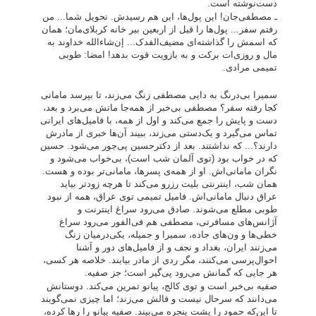
دست‌نوشته است.
ـ مصطفی‌جان! این پول‌ها، این هم رسیدش. تحویل شما... من
رفتم سفر... پول‌ها را قبل از اربعین ببر خانه کربلای‌مان؛ همان
که اسمش را گذاشته‌ای مضیف‌الفدک... إن‌شاء‌الله خداوند به
مال و روزی‌ات برکت و به بازویت قوت بدهد! امضا: طوبی
تمیمی مرادی.
سمیرا بی‌درنگ به دایی مصطفی زنگ می‌زند، تا بپرسد مامانی
کجا رفته سفر؟ مصطفی بی‌خبر از همه‌جا ماتش می‌برد و بعد،
دست و پایش را جمع می‌کند و اول از همه، با فامیل‌های ایرانی
تماس می‌گیرد و یک‌دستی می‌زند، ببیند آن‌ها خبری از مادرش
دارند؟... که نداشتند. بعد از دکترحسین پی‌جور می‌شود. حسین
که در خواب بود (توی آلمان شب است)، بی‌خواب می‌شود و
نگران مامانی‌اش. او از همه‌ی پسرها، مامانی‌تر بوده و هست.
همان شب، اینترنتی بلیت رزرو می‌کند تا هرچه زودتر بیاید
عراق دنبال مامانی‌اش. فامیل تمیمی توی عراق، همه از نبود
طوبی مطلع می‌شوند. صادق می‌رود سراغ اینترنت و
آژانس‌های مسافرتی، مصطفی هم فی‌الفور می‌رود سراغ
خطی‌ها و ون‌های جاده، سمیرا و جمیله، یکی‌درمیان زنگ
می‌زنند ایران، بغداد و نجف و از فامیل‌های دور و آشنا
احوال‌پرسی می‌کنند، مگر ردی از مادر بیابند. خلاصه هر کسی،
هر جایی که گمانش می‌رود پی‌گیر است؛ جز صفیه.
صفیه بی‌خبر است و توی کالج، پیانو تمرین می‌کند. دوستانش
می‌دانند که سرحال نیست و فالش می‌زند؛ اما چیزی نمی‌گویند
تا این‌که حمود را پشت پنجره می‌بیند. صفیه پیانو را رها کرده،