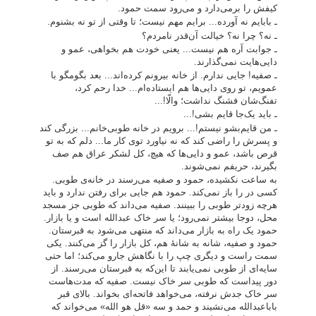
کیفش را برمی‌دارد و می‌رود سمت حمود.
ـ بابایم نه آورده... برایم مهم نیست؛ تا وقتی از تو نه بشنوم.
ـ نه؟ چرا نه؟ خیالت آن‌قدر نامردم؟
ـ جوابت آره هم نیست... یعنی خودت هم بخواهی، عمو و
دایی‌هایت نمی‌گذارند.
ـ صفیه! جایی ندارم. از خانه بیرونم کرده‌اند... بعد بگومگو با
عمویم، تو روی دایی‌ها هم ایستاده‌ام... خدا رحم کرد،
تفنگ‌شان فشنگ نداشت؛ والّا!...
ـ باید یک‌جا قایم بشی!...
ـ من قایم‌بشو نیستم!... برویم در خانه طوبی‌خانم... بزرگی کند
و پسرش را راضی کند که نه نیاورد توی کار ما... دلم که به تو
قرص باشد، عمو و دایی‌ها که هیچ، کل لشکر عراق هم صف
بگیرند، حریفم نمی‌شوند.
به ساعت نکشیده، حمود و صفیه می‌رسند در خانه‌ی طوبی.
کسی در را باز نمی‌کند. حمود هم جایی برای رفتن ندارد و باید
هرچه زودتر طوبی را ببینند. صفیه می‌داند که طوبی جز مسجد
محل، دوجا بیشتر نمی‌رود؛ یا سر خاک عبدالله است و یا بازار.
حمود یک راه به بازار می‌داند که منتهی می‌شود به قبرستان.
حمود و صفیه، شانه به شانۀ هم، کل بازار را گز می‌کنند. یکی
سمت راست و دیگری چپ را با نگاهش جارو می‌کند؛ اما حتی
سایه‌ای از طوبی نمی‌یابند تا این‌که به قبرستان می‌رسند. از
دور پیداست که طوبی سر خاک نیست. صفیه که مدت‌هاست
سر خاک جدش نرفته، می‌خواهد فاتحه‌ای بخواند. بالای قبر
باباعبدالله می‌نشیند و حمد و سه «قل هو الله» می‌خواند که