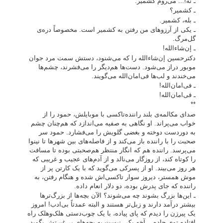
ـ نه!... می‌روم کشمیر.
ـ کشمیر؟
ـ بله، کشمیر.
ـ یکی از آرزوهای من رفتن به کشمیر است. مخصوصاً دره‌ی
گل‌مرگ.
ـ إن‌شاءالله!
دکترحسین إن‌شاءالله را که می‌شنود، دستش سمت مرد جوان
موبور دراز می‌شود. دست‌ها هم‌دیگر را می‌فشرند، چشم‌ها
می‌خندند و لب‌ها فی‌امان‌الله می‌گویند.
ـ فی‌امان‌الله!
ـ فی‌امان‌الله!
**
صدای مکالمه‌ی بلند راننده‌تاکسی با موبایلش، حمود را از
خواب می‌پراند. او نگاهی به صفیه می‌اندازد که هم‌چنان چشم
به دوردست دوخته و بغضی گلویش را می‌فشارد. حمود سر
صحبت را با راننده باز می‌کند و از فاصله‌های بین شهرها تا نینوا
می‌پرسد. راننده هم که انگار منتظر هم‌صحبتی بوده تا مسافت
را کوتاه کند، از روزگار می‌نالد و از آدم‌های عجیب و غریبی که
هر روز می‌بیند. او از پسرکی می‌گوید که با یک کارتن پر از
موش همستر، دیروز سوار تاکسی‌اش شده و هنگام رفتن، به
راننده که جای پدرش بوده، دو دلار انعام داده.
ـ این‌ها بزرگ بشوند چه می‌شوند؟ الآن بچه‌ها از بزرگ‌ترها
بیشتر درآمد دارند و زبل‌تر هستند و البته عمدتاً بی‌ادب! امروز
یک پیرزن را دیدم که پای پیاده، با یک چوب‌دستی هلک‌وهلک راه
افتاده توی جاده... آخه یکی نیست به بچه‌های بی‌غیرتش بگوید،