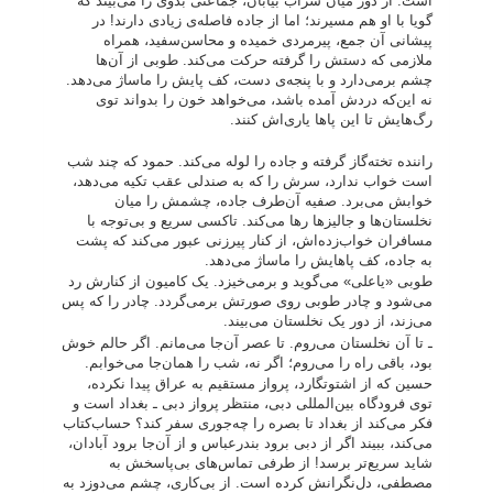
است. از دور میان سراب بیابان، جماعتی بدوی را می‌بیند که
گویا با او هم مسیرند؛ اما از جاده فاصله‌ی زیادی دارند! در
پیشانی آن جمع، پیرمردی خمیده و محاسن‌سفید، همراه
ملازمی که دستش را گرفته حرکت می‌کند. طوبی از آن‌ها
چشم برمی‌دارد و با پنجه‌ی دست، کف پایش را ماساژ می‌دهد.
نه این‌که دردش آمده باشد، می‌خواهد خون را بدواند توی
رگ‌هایش تا این پاها یاری‌اش کنند.
راننده تخته‌گاز گرفته و جاده را لوله می‌کند. حمود که چند شب
است خواب ندارد، سرش را که به صندلی عقب تکیه می‌دهد،
خوابش می‌برد. صفیه آن‌طرف جاده، چشمش را میان
نخلستان‌ها و جالیزها رها می‌کند. تاکسی سریع و بی‌توجه با
مسافران خواب‌زده‌اش، از کنار پیرزنی عبور می‌کند که پشت
به جاده، کف پاهایش را ماساژ می‌دهد.
طوبی «یاعلی» می‌گوید و برمی‌خیزد. یک کامیون از کنارش رد
می‌شود و چادر طوبی روی صورتش برمی‌گردد. چادر را که پس
می‌زند، از دور یک نخلستان می‌بیند.
ـ تا آن نخلستان می‌روم. تا عصر آن‌جا می‌مانم. اگر حالم خوش
بود، باقی راه را می‌روم؛ اگر نه، شب را همان‌جا می‌خوابم.
حسین که از اشتوتگارد، پرواز مستقیم به عراق پیدا نکرده،
توی فرودگاه بین‌المللی دبی، منتظر پرواز دبی ـ بغداد است و
فکر می‌کند از بغداد تا بصره را چه‌جوری سفر کند؟ حساب‌کتاب
می‌کند، ببیند اگر از دبی برود بندرعباس و از آن‌جا برود آبادان،
شاید سریع‌تر برسد! از طرفی تماس‌های بی‌پاسخش به
مصطفی، دل‌نگرانش کرده است. از بی‌کاری، چشم می‌دوزد به