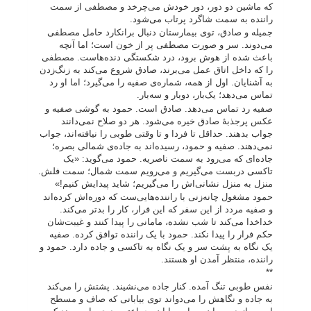
که ماشین دو دور، دور خودش می‌چرخد و مصطفی از سمت
راننده به سمت شاگرد پرتاب می‌شود.
جمیله و صادق، توی بیمارستان دنبال برانکارد حامل مصطفی
می‌دوند. سر و صورت مصطفی پر از خون است؛ اما آنچه
باعث شده از هوش برود، درد شکستگی دنده‌هاست. مصطفی
را که داخل اتاق عمل می‌برند، صادق شروع می‌کند به زنگ‌زدن
به آشنایان. اول از همه، شماره‌ی صفیه را می‌گیرد؛ اما او رد
تماس می‌دهد؛ یک‌بار، دوبار و سه‌بار.
صفیه رد تماس می‌دهد. صادق است. حمود به گوشی صفیه و
عکس پرجذبۀ صادق خیره می‌شود. هر دو صلاح نمی‌دانند
جواب بدهند. حداقل تا فردا و تا وقتی طوبی را نیافته‌اند، جواب
نمی‌دهند. صفیه و حمود، رسیده‌‌اند به جاده‌ی شمالی بصره؛
جاده‌ای که می‌رود به سمت ناصریه. حمود می‌گوید: «یک
تاکسی دربست می‌گیریم و می‌رویم سمت شمال؛ سمت فلش.
منزل به منزل نشانی‌اش را می‌گیریم؛ شاید پیدایش کنیم!»
حمود مشغول چانه‌زنی با راننده‌هایی‌ست که دوره‌اش کرده‌اند
و صفیه مردد از این سفر که این فرار، کار را بدتر می‌کند.
خداخدا می‌کند تا شب نشده، مامانی را پیدا کنند و غیبت‌شان
حکم فرار را پیدا نکند. حمود با یک راننده توافق کرده. صفیه
یک نگاه به پشت سر و یک نگاه به تاکسی و جاده دارد. حمود و
راننده، منتظر آمدن او هستند.
**
نفس طوبی تنگ آمده. کنار جاده می‌نشیند. پشتش را می‌کند
به جاده و نگاهش را می‌دواند توی بیابانی که صاف و مسطح