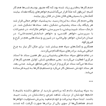
حجم کارها به‌قدری زیاد شده بود که گاه مجبور بودیم شب‌ها هم کار
کنیم؛ این‌طور که مثلاً قرار می‌گذاشتیم خواهرهای پایگاه مقداد بیایند
کمک‌مان، یا بسیجی‌های فلان محل در فلان روز بیایند.
وقتی حجم کار ستاد به این‌جا رسید، به پیشنهاد خواهر جمالی قرار شد
هر پایگاه، یک ستاد پشتیبانی تشکیل دهد. ستادها تشکیل شد. در
نارمک «ستاد شهیدبهشتی» با سرپرستی «خواهر ملازاده»، در شمیرانات
با سرپرستی «خواهر اقدسی» و «خواهر خدابخش(محمدخانی)» در
میدان خراسان، خواهر «ولی‌خانی» در شهرری و ستادهایی هم در کرج و
فیروزکوه.
همکاری و کمک‌های سپاه هم بیشتر شد؛ برای مثال اگر نیاز به چرخ
خیاطی می‌شد، برادرهای سپاه اقدام می‌کردند.
در تمام مناطق سپاه، ستادهای پشتیبانی زیر نظر همین ستاد ما (ستاد
مرکزی) فعالیت می‌کردند؛ یعنی منطقه‌ی شش. اوایل همه‌ی کارها از
ستادها می‌آمد ستاد مرکزی و از این‌جا راهی مناطق می‌شد. مدتی بعد،
هر ستاد خودش مستقل کار می‌کرد و مستقیم کارها به جبهه فرستاده
می‌شد.
***
به سپاه پیشنهاد دادم که برنامه‌ی بازدید از مناطق داشته باشیم تا
خانم‌ها خودشان از نزدیک، شاهد ثمره‌ی زحمات‌شان در پشت جبهه،
باشند. ابتدا سپاه نپذیرفت و خودم متعهد پذیرش مسئولیت خواهرها
شدم. هماهنگی‌ها از سوی یکی از برادرها صورت گرفت که شدند