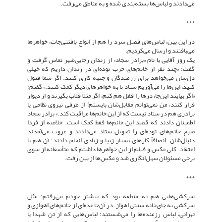
می‌دادند و لباس‌ها بسته‌بندی شده و به مناطق می‌رفت.
***
در این بین، لباس‌های فصل سرد را هم از انواع بافتنی‌جات، خواهرها
می‌بافتند و ارسال می‌کردیم.
یک روز آقایی با نام «برادر سجاد» از زندان رجایی‌شهر تماس گرفت و
گفت: «چند نفر از خانم‌های حزب توده‌ای در زندان داریم که خیلی
دل‌شان می‌خواهد برای رزمندگان و جبهه کاری کنند. اگر شما قبول
کنید، این‌ها را می‌آوریم ستاد تا به خواهرهای دیگر کمک کنند.» گفتم:
«اگر بیایند این‌جا، درها را قفل هم کنم، اگر مثلاً قلاب بگیرند و از دیوار
فرار کنند، من نمی‌توانم مقابل‌شان بایستم! از طرفی نیروی نظامی یا
برادری هم در ستاد نیست که از این خانم‌ها مراقبت کند.» برادر سجاد
اطمینان دادند که قصد این خانم‌ها فقط کمک است. خلاصه از فردا
صبح خانم‌های توده‌ای را تحویل ستاد می‌دادند و غروب می‌آمدند
دنبال‌شان. انصافاً کارهای بسیار زیبا و زیادی انجام دادند؛ آن هم با
اعتقاد. کلی عکس و فیلم از این خواهرها داشتم که متأسفانه از سوی
برخی مسئولان سهل‌انگاری شد و عکس‌ها از بین رفت.
***
سرکشی‌هایی هم به منطقه بود که بیشتر خودم می‌رفتم؛ مثل
سرکشی به چای‌خانه سنتی اهواز. در آن‌جا عده‌ای از خانم‌های اهوازی و
تهرانی، لباس رزمنده‌ها را می‌شستند؛ لباس‌هایی که از تن شهدا یا