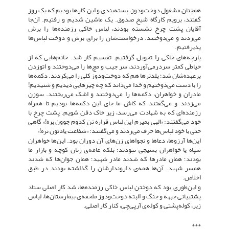
همچنان مشغول دوخت‌ودوز، بسته‌بندی و این کارها بودیم که یک روز
گفتند، برویم کارگاه شیخ صدوق. یک ماشین شدیم و رفتیم. آن‌جا
آقایان پشت چرخ نشسته بودند، لباس خاکی رزمنده‌ها را برش
می‌زدند و می‌دوختند. درخواست‌شان را برای برش و دوخت لباس‌ها
پذیرفتیم.
پارچه‌های خاکی را تحویل گرفتیم. تقسیم کار شد. خانم‌هایی که از
خیاطی کمتر سردرمی‌آوردند، سر جیب و مچ‌ها را می‌دوختند و اتوزدن
برعهده‌شان شد؛ بلدترها هم که دوخت‌ودوز کلی را می‌کردند. دکمه‌ها
را با دست می‌دوختیم و خدا می‌داند که چه چیزهایی دیدیم و شنیدیم!
مادران و خواهران، دکمه‌ها را می‌دوختند و اشک می‌ریختند. سوزن
می‌زدند و می‌گفتند که کاش ما جای این دکمه‌ها بودیم تا همراه
رزمنده‌ای که به شهادت می‌رسد، زیر خاک دفن شویم. پشت چرخ با
خود می‌گفتند: «الهی بمیرم این لباس قراره تن کدوم جوون بره!» گاهی
حتی با خود لباس‌ها حرف می‌زدند و می‌گفتند: «شفاعت یادتون نره!»
این‌ها آرزوها، دعاها و نجواهای زن‌های آن دوران بود. این‌ها خواهران
سپاه یا خواهران بسیجی نبودند؛ بلکه عامه‌ی زنان کوچه و بازار ما
بودند؛ همان مادرها که شدند مادر شهید؛ همان جوان‌ها که شدند
همسر شهید. آن‌ها همه‌ی داروندارشان را گذاشته بودند در طبق
اخلاص.
و این‌طوری بود که دوختن لباس خاکی رزمنده‌ها، شد کار اصلی ستاد
پشتیبانی جبهه و جنگ و البته دوخت‌ودوز ملحفه‌ى بیمارستان‌ها، لباس
زیر، کوله‌پشتی و کوله‌ی آرپی‌چی، کنار کار اصلی.
***