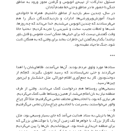
مسئول تدارکات؛ از تهیه‌ی اتوبوس و گرفتن مجوز ورود به مناطق
جنگی تا حضور ما در مناطق و حتی خط مقدم آبادان.
در سال، چندین سفر بازدید از مناطق داشتیم. همراه ما خانواده‌ی
شهدا، آموزش‌وپرورشی‌ها، ادارات و بازدیدکنندگان دیگر را هم
می‌فرستادند که چندین اتوبوس می‌شدیم. خدا می‌داند که چه روزها،
شب‌ها و لحظات عجیب، سخت و شیرینی را تجربه کردیم؛ نه‌تنها حالا
وقت گفتنش نیست که برای خیلی‌ها، ممکن است ملموس و قابل باور
نباشد! بگذاریم گفتن این خاطرات بماند برای وقتی که به همگان ثابت
شود، جنگ ما جهاد عقیده بود.
***
ستادها مورد وثوق مردم بودند. آن‌ها می‌آمدند، طلاهای‌شان را اهدا
می‌کردند و حتی نمی‌ایستادند که رسید تحویل بگیرند. کم‌کم از
دوخت‌ودوز، کار به جمع‌آوری اقلام خوراکی، مثل خشک‌بار و این‌جور
چیزها رسید.
بسیجی‌های روستاها هم درخواست کمک می‌دادند. وقتی از طرف
منطقه نیاز به نان اعلام می‌شد، از همین روستاها طلب کمک می‌کردیم.
هر نیازی که بود، با اتحادیه‌های مختلف تماس می‌گرفتیم؛ مثلاً اگر چراغ
والور می‌خواستند، به‌سرعت با اتحادیه‌ی چراغ‌سازان تماس می‌گرفتیم
و... .
نان‌ها با تریلی به ستاد هدایت می‌آمد که جای بسیار وسیعی بود، مثل
یک گاراژ بزرگ. با خواهرها کف زمین آن‌جا را با موکت‌های بزرگی که
برای منطقه خریداری شده بود، می‌پوشاندیم. نان‌ها را پهن می‌کردیم
روى موکت‌ها تا هوا بخورند و خشک شوند. آخر هم بسته‌بندی