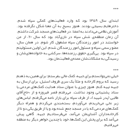
***
ابتدای سال ١٣٥٩ بود که وارد فعالیت‌های کمکی سپاه شدم.
دخترهایم بسیجی بودند. هنوز بسیج به آن معنا شکل نگرفته بود.
آموزش نظامی می‌دادند به اعضا. در فعالیت‌های مسجد شرکت داشتم.
آن زمان منطقه‌ی شش سپاه در نازی‌آباد بود که سال ٦٠، از من
خواستند در امور رزمندگان سپاه مشغول کار شوم. در همان سال،
عضو رسمی سپاه و مسئول امور رزمندگان شدم. این اولین مسئولیتم
در سپاه بود. پی‌گیری حقوق رزمنده‌ها، سرکشی به خانواده‌های‌شان و
رسیدگی به مشکلات‌شان عمده‌ی فعالیت‌مان بود.
***
خیلی نمی‌توانستم برای جبهه، کمک مالی بفرستم؛ برای همین به ذهنم
رسید که بروم کارخانه و مثلاً یک سری ظروف استیل، برای ارسال به
جبهه تهیه کنم. هنوز چیزی با عنوان ستاد هدایت کمک‌های مردمی یا
ستاد پشتیبانی وجود نداشت. می‌رفتم قصر فیروزه و از «حاج‌آقای
طالبی (پدر شهید)»، از طرف سپاه برای بازار نامه می‌گرفتم. لباس‌های
زیر نخی می‌خریدم، می‌آوردم، بسته‌بندی می‌کردم و همراه دیگر
کمک‌های مردمی که یا در مسجد جمع شده بود و یا از طریق یکی دو تا از
کارخانه‌داران آشنای‌مان می‌آمد، می‌فرستادیم جبهه. گاهی پیش
می‌آمد که برای پخش این کمک‌ها، خود با چندین خواهر دیگر به منطقه
می‌رفتیم.