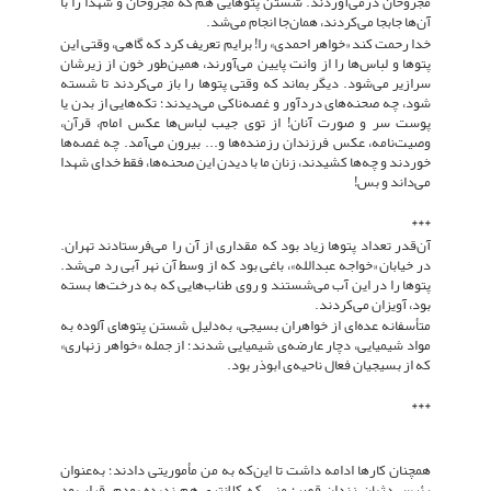
مجروحان درمی‌آوردند. شستن پتوهایی هم که مجروحان و شهدا را با
آن‌ها جابجا می‌کردند، همان‌جا انجام می‌شد.
خدا رحمت کند «خواهر احمدی» را! برایم تعریف کرد که گاهی، وقتی این
پتوها و لباس‌ها را از وانت پایین می‌آورند، همین‌طور خون از زیرشان
سرازیر می‌شود. دیگر بماند که وقتی پتوها را باز می‌کردند تا شسته
شود، چه صحنه‌های دردآور و غصه‌ناکی می‌دیدند؛ تکه‌هایی از بدن یا
پوست سر و صورت آنان! از توی جیب لباس‌ها عکس امام، قرآن،
وصیت‌نامه، عکس فرزندان رزمنده‌ها و... بیرون می‌آمد. چه غصه‌ها
خوردند و چه‌ها کشیدند، زنان ما با دیدن این صحنه‌ها، فقط خدای شهدا
می‌داند و بس!
***
آن‌قدر تعداد پتوها زیاد بود که مقداری از آن را می‌فرستادند تهران.
در خیابان «خواجه عبدالله»، باغی بود که از وسط آن نهر آبی رد می‌شد.
پتوها را در این آب می‌شستند و روی طناب‌هایی که به درخت‌ها بسته
بود، آویزان می‌کردند.
متأسفانه عده‌ای از خواهران بسیجی، به‌دلیل شستن پتوهای آلوده به
مواد شیمیایی، دچار عارضه‌ی شیمیایی شدند؛ از جمله «خواهر زنهاری»
که از بسیجیان فعال ناحیه‌ی ابوذر بود.
***
همچنان کارها ادامه داشت تا این‌که به من مأموریتی دادند؛ به‌عنوان
رئیس دژبان زندان قصر؛ منی که کلانتری هم ندیده بودم، قرار بود