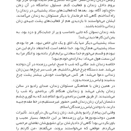
بروم داخل زندان و فعالیت کنم. مسئول ندامتگاه در آن زمان
«حاج‌داود آگاه» بود. بعدها که فعالیت‌های ستاد پشتیبانی در زندان را
راه انداختم، گاهی که فرماندار یا دیگر مسئولان به زندان می‌آمدند،
ایشان می‌خواستند تا بازدیدی هم از فعالیت‌های پشت جبهه‌ی زنان
زندانی داشته باشند.
بله، زندان نسوان که جایی نامناسب و پر از جنایت‌کار و دزد بود، به
یمن این کارها دیدنی شد!
ستاد پشتیبانی دیگر تنها یک اتاق و یک جای خاص نبود. هر جا بودم،
ستاد پشتیبانی هم آن‌جا بود. خدا شاهد است که اعتقاد دارم، این من
نبودم و قسم می‌خورم خدا سعادتی برایم قرار داده بود و انگار مرا به
این سمت هول می‌داد؛ به اراده‌ی خودم نبود!
خلاصه زندان شد مکانی که شب تا صبح، لباس رزمنده در آن دوخته
می‌شد. صد دستگاه چرخ خیاطی داشتیم. هر شب سر چرخ‌ها، بین زنان
زندانی دعوا می‌شد؛ هر کس می‌خواست خودش بیشتر پشت چرخ
بنشیند و لباس رزمنده بدوزد.
در همین زمان با هماهنگی مسئولان زندان، صدای رادیو در سالن
زندان پخش می‌شد و زندانیان هنگام کار، برنامه‌ی راه شب را
می‌شنیدند. از طریق همین برنامه‌ی رادیو، اعلام شد که به کوری چشم
دشمنان ایران، زنان زندان قصر، حضور غیرمستقیم در خط مقدم جبهه
دارند، با دوختن لباس رزمندگان اسلام.
وقتی این پیام از رادیو پخش شد، زنان زندانی بال درآوردند. تأثیرات
همین دوخت‌ودوزها برای رزمنده‌ها بر این خانم‌ها، بسیار عجیب و
باورنکردنی بود! گاهی از دادیارشان برای تشویق‌شان تقاضای مرخصی
می‌کردم. موقعی که می‌خواستند بروند، می‌گفتم: «من کارتم را