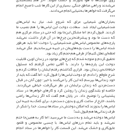
می‌شدند و راهی مناطق جنگی. بسیاری از این کارها شب تا صبح انجام
می‌گرفت که خواهرها به‌تنهایی انجام می‌دادند.
***
بمباران‌های شیمیایی عراق که شروع شد، نیاز به لباس‌های
ضدشیمیایی ایجاد شد. سعادت دوخت این لباس‌ها را هم نصیب ما
کردند. قبول کردم؛ اما مشکل این‌جا بود که حتی در ستاد مرکزی هم
که دست ما بود و پیشرفته‌ترین چرخ‌ها در آن قرار داشت، نمی‌شد
پارچه‌های مخصوص لباس‌های ضدشیمیایی را دوخت؛ اما باید هرطور
شده، لباس‌ها را دست بچه‌های‌مان در جبهه می‌رساندیم. مگر می‌شد
لحظه‌ای تعلل کنیم! از طرفی هم حجم کار زیاد بود.
تحقیق کردم و متوجه شدم که چرخ‌های موجود در زندان اوین، قابلیت
دوخت این پارچه‌ها را دارند. با آقایی تماس گرفتم که مسئول
خیاط‌خانه‌ی زندان بود. قراری گذاشتم، رفتم ایشان را ملاقات کردم و
شرح ماوقع را دادم. او دوخت لباس‌ها را قبول کرد؛ اما گفت که باید از
خود زندانی‌ها بپرسم که این کار را می‌کنند یا خیر؛ چون آنان در قبال
دست‌مزدی که زندان برایشان در نظر می‌گرفت، خیاطی می‌کردند.
خلاصه او بلندگوی زندان را روشن کرد و کارهای خواهرها در ستاد
پشتیبانی را توضیح داد. در پایان هم گفت که اگر زندانی‌ها راضی
باشند، خارج از ساعت کاری و بدون دست‌مزد، برای کمک به جبهه این
لباس‌ها را بدوزند که امکان دوختش در ستادها نیست. خدا را شکر، از
طرف زندانی‌ها هم قبول شد!
لباس‌ها دوخته می‌شد و به دست ما می‌رسید؛ اما کار به همین‌جا ختم
نمی‌شد و باید تمام درزهای لباس‌ها، با چسبی مخصوص و قلمو،
عایق‌کاری و خشک می‌شد. این قسمت کار را خواهرها در ستاد انجام