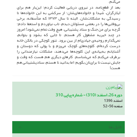
می‌کنم.
بعد از قطع‌نامه، در نیروی دریایی فعالیت کردم؛ این‌بار هم برای
ایثارگران، شهدا و خانواده‌های‌شان؛ از سرکشی به این خانواده‌ها تا
رسیدگی به مشکلات‌شان. البته تا سال ١٣٧٣ که متأسفانه، برخی
بی‌وفایی‌ها را در بعضی مسئولان دیدم، تاب نیاوردم و استعفا دادم؛
گرچه برای من جنگ و ستاد پشتیبانی، هیچ وقت تمام نمی‌شود! امروز
در چند خیریه مشغول کار هستم. تا جایی که بشود و بتوانم،
نمی‌گذارم روحیه‌ی جهادی‌ام از بین برود. تنور کوچکی در بالکن خانه
درست کرده‌ام، کلوچه‌های کوچک می‌پزم و با پولی که دوستان و
آشنایانم به‌بهانه‌ی این کلوچه‌ها می‌دهند، مشکلات نیازمندانی را
برطرف می‌کنم که می‌شناسم. کارهای دیگری هم هست که وقت و
جایش نیست تا برای‌تان بگویم؛ اما بدانید تا هستم، ستادپشتیبانی هم
هست!
دوره 26، اسفند (310) - شماره پیاپی 310
اسفند 1396
صفحه
52-56
فایل ها