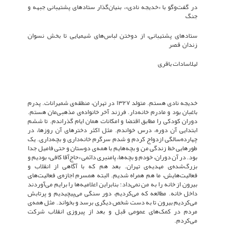
در گفت‌وگو با «خدیجه نادی»، بنیان‌گذار ستادهای پشتیبانی جبهه و
جنگ
ستادهای پشتیبانی، از دوختن لباس‌های شیمیایی تا بخش نسوان
زندان قصر
لیلاسادات باقری
خدیجه نادی هستم. متولد ١٣٢٧ در تهران، منطقه‌ی شمیرانات. پدرم
باغبان بود و مادرم خانه‌دار. فرزند آخر خانواده‌ی مذهبی‌مان هستم.
دوران کودکی را مطابق اقتضا و امکانات همان ایام گذراندم. تا ششم
ابتدایی آن دوره، درس خواندم. مثل اکثر دخترهای آن روزها، در
چهارده‌سالگی ازدواج کردم و شدم سرگرم خانه‌داری و بچه‌داری. یک
طورهایی خط زندگی من و بچه‌هایم با همه‌ی دوستان و حتی فامیل جدا
بود. در آن دوران، خودم و بچه‌ها، پامنبری دائمی «حاج‌آقا کافی» بودیم و
بزرگ‌شده‌ی مهدیه‌ی تهران. بعد هم که با آگاهی از انقلاب و
فعالیت‌هایش، ما هم همراه شدیم. البته همسرم اجازه‌ی فعالیت‌های
بیرون از خانه را به من نمی‌داد؛ بنابراین اعلامیه‌ها را برایم می‌آوردند
داخل خانه. مطالعه که می‌کردیم، دور سنگی می‌پیچیدیم و پرتابش
می‌کردیم بیرون تا به دست شخص دیگری برسد و بخواند. مثل همه‌ی
مردم در کمک‌های عمومی قبل و بعد از پیروزی انقلاب شرکت
می‌کردم.