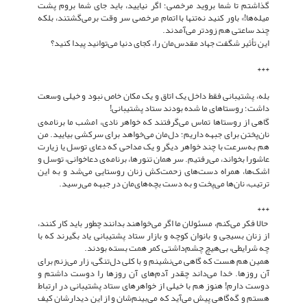
گذاشتم تا شما بروید مرخصی؛ اگر نیایید، باید جای شما بروم پشت
میله‌ها!» باور کنید نه‌تنها با اتمام مرخصی سر وقت برمی‌گشتند، بلکه
چند ساعتی هم زودتر می‌آمدند.
این تأثیر شگفت جهاد مقدس‌مان را، کجای دنیا می‌توانید پیدا کنید؟
***
بله، پشتیبانی فقط داخل یک اتاق و یک مکان خاص نبود و خیلی وسعت
داشت؛ روستاهای ما شده بودند ستاد پشتیبانی!
گاهی از روستاها تماس می‌گرفتند که خواهر نادی، امشب ما برنامه‌ی
نان‌پختن برای جبهه داریم؛ دل‌مان می‌خواهد برای سرکشی بیایید. من
هم به‌سرعت با چند خواهر دیگر و یک مداحی که دعای توسل یا زیارت
عاشورا بخواند، می‌رفتیم. سر همان تنورها، برنامه‌ی دعاخوانی، توسل و
اشک‌ها، همراه دست‌های زحمت‌کش زنان روستایی می‌شد و به این
ترتیب، نا‌ن‌ها می‌پخت و به دست بچه‌های‌مان در جبهه می‌رسید.‌
***
حالا فکر می‌کنم، مسئولان ما اگر می‌خواهند بدانند چطور باید کار کنند،
از زنان بسیجی و بانوان کوچه و بازار ستاد پشتیبانی یاد بگیرند که با
چه شرایطی، بی‌هیچ چشم‌داشتی کمر همت بسته بودند.
همین هم هست که گاهی می‌نشینم و با کلی دل‌تنگی، زار می‌زنم برای
آن روزها. خدا می‌داند چقدر آدم‌های آن روزها را دوست داشتم و
دوست دارم! هنوز هم با خیلی از خواهرهای ستاد پشتیبانی در ارتباط
هستم و گه‌گاهی پیش می‌آید که می‌بینم‌شان و از این دیدارشان کیف