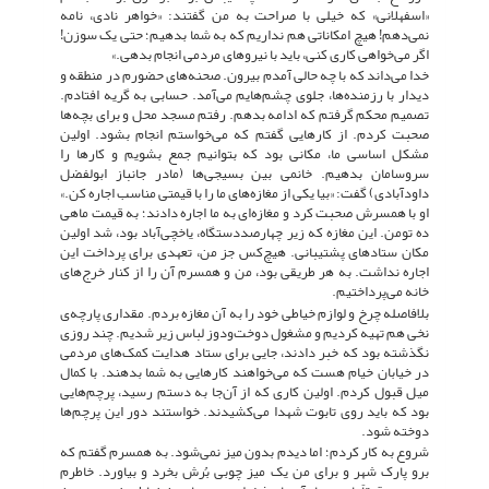
«اسفهلانی» که خیلی با صراحت به من گفتند: «خواهر نادی، نامه
نمی‌دهم! هیچ امکاناتی هم نداریم که به شما بدهیم؛ حتی یک سوزن!
اگر می‌خواهی کاری کنی، باید با نیروهای مردمی انجام بدهی.»
خدا می‌داند که با چه حالی آمدم بیرون. صحنه‌های حضورم در منطقه و
دیدار با رزمنده‌ها، جلوی چشم‌هایم می‌آمد. حسابی به گریه افتادم.
تصمیم محکم گرفتم که ادامه بدهم. رفتم مسجد محل و برای بچه‌ها
صحبت کردم. از کارهایی گفتم که می‌خواستم انجام بشود. اولین
مشکل اساسی ما، مکانی بود که بتوانیم جمع بشویم و کارها را
سروسامان بدهیم. خانمی بین بسیجی‌ها (مادر جانباز ابولفضل
داودآبادی) گفت: «بیا یکی از مغازه‌های ما را با قیمتی مناسب اجاره کن.»
او با همسرش صحبت کرد و مغازه‌ای به ما اجاره دادند؛ به قیمت ماهی
ده تومن. این مغازه که زیر چهارصددستگاه، یاخچی‌آباد بود، شد اولین
مکان ستادهای پشتیبانی. هیچ‌کس جز من، تعهدی برای پرداخت این
اجاره نداشت. به هر طریقی بود، من و همسرم آن را از کنار خرج‌های
خانه می‌پرداختیم.
بلافاصله چرخ و لوازم خیاطی خود را به آن مغازه بردم. مقداری پارچه‌ی
نخی هم تهیه کردیم و مشغول دوخت‌ودوز لباس زیر شدیم. چند روزی
نگذشته بود که خبر دادند، جایی برای ستاد هدایت کمک‌های مردمی
در خیابان خیام هست که می‌خواهند کارهایی به شما بدهند. با کمال
میل قبول کردم. اولین کاری که از آن‌جا به دستم رسید، پرچم‌هایی
بود که باید روی تابوت شهدا می‌کشیدند. خواستند دور این پرچم‌ها
دوخته شود.
شروع به کار کردم؛ اما دیدم بدون میز نمی‌شود. به همسرم گفتم که
برو پارک شهر و برای من یک میز چوبی بُرش بخرد و بیاورد. خاطرم