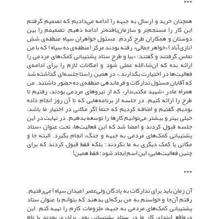
***
همچنان خرید و ارسال به جبهه را ادامه می‌دادیم که تصمیم گرفتم
این کار را مسنجم‌تر و سازمان‌یافته‌تر ادامه دهیم. تصمیمم را بین
دوستان و همکاران طرح کردم. مسئول خواهران سپاه منطقه‌ی شش
(نازی‌آباد) «خواهر جمالی» رفته بودند مرکز (منطقه‌ی ده سپاه) که با من
تماس گرفتند و گفتند: «بیا و طرح ستاد پشتیبانی کمک‌های مردمی را
ارائه بده که ان‌شاءالله عملی شود و امکانات لازم را برای ادامه‌ی
فعالیت‌ها در اختیارت بگذارند.» در همین راستا جلسه‌ای گذاشته شد
که آقایانِ مسئول تدارکات و فرماندهی منطقه‌ی ده حضور داشتند. من
همراه مادرِ «شهید مکتب‌دار» که از نیروهای مردمی بودند، رفتیم تا
طرح را ارائه کنیم. در جلسه از برنامه‌هایی که تا آن روز انجام داده
بودیم، گفتیم و اضافه کردیم که حتماً اگر مکانی در اختیار ما باشد،
خیلی بهتر و بیشتر می‌توانیم کارها را توسعه بدهیم. در نهایت در این
جلسه قبول کردند و امضا شد که این فعالیت‌ها، تحت عنوان «ستاد
پشتیبانی کمک‌های مردمی به جبهه و جنگ» انجام بگیرد. البته جا و
مکانی یا کمک دیگری به ما نکردند؛ بلکه فقط قبول کردند که برای
چنین فعالیت‌هایی، این اسم ایجاد شود؛ فقط همین!
***
آن زمان باید برای تدارکات به پادگان ولی‌عصر (میدان سپاه) می‌رفتیم.
رفتم آن‌جا و خواستم به من برگه‌ای بدهند که بتوانم با عنوان ستاد
پشتیبانی کمک‌های مردمی به جبهه، ملزومات کارم را تهیه کنم. این
درواقع ابتدای کار ما در ستاد پشتیبانی بود. برادری بودند با نام