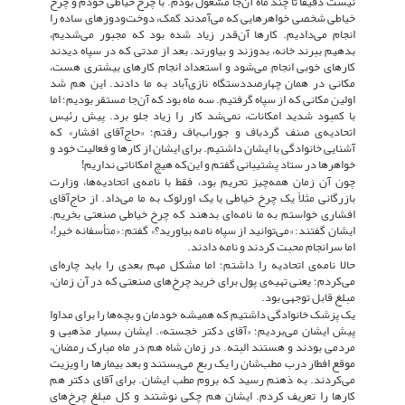
نیست دقیقاً تا چند ماه آن‌جا مشغول بودم. با چرخ خیاطی خودم و چرخ
خیاطی شخصی خواهرهایی که می‌آمدند کمک، دوخت‌ودوزهای ساده را
انجام می‌دادیم. کارها آن‌قدر زیاد شده بود که مجبور می‌شدیم،
بدهیم ببرند خانه، بدوزند و بیاورند. بعد از مدتی که در سپاه دیدند
کارهای خوبی انجام می‌شود و استعداد انجام کارهای بیشتری هست،
مکانی در همان چهارصددستگاه نازی‌آباد به ما دادند. این هم شد
اولین مکانی که از سپاه گرفتیم. سه ماه بود که آن‌جا مستقر بودیم؛ اما
با کمبود شدید امکانات، نمی‌شد کار را زیاد جلو برد. پیش رئیس
اتحادیه‌ی صنف گردباف و جوراب‌باف رفتم؛ «حاج‌آقای افشار» که
آشنایی خانوادگی با ایشان داشتیم. برای ایشان از کارها و فعالیت خود و
خواهرها در ستاد پشتیبانی گفتم و این‌که هیچ امکاناتی نداریم!
چون آن زمان همه‌چیز تحریم بود، فقط با نامه‌ی اتحادیه‌ها، وزارت
بازرگانی مثلاً یک چرخ خیاطی یا یک اورلوک به ما می‌داد. از حاج‌آقای
افشاری خواستم به ما نامه‌ای بدهند که چرخ خیاطی صنعتی بخریم.
ایشان گفتند: «می‌توانید از سپاه نامه بیاورید؟» گفتم: «متأسفانه خیر!»
اما سرانجام محبت کردند و نامه دادند.
حالا نامه‌ی اتحادیه را داشتم؛ اما مشکل مهم بعدی را باید چاره‌ای
می‌کردم؛ یعنی تهیه‌ی پول برای خرید چرخ‌های صنعتی که در آن زمان،
مبلغ قابل توجهی بود.
یک پزشک خانوادگی داشتیم که همیشه خودمان و بچه‌ها را برای مداوا
پیش ایشان می‌بردیم؛ «آقای دکتر خجسته». ایشان بسیار مذهبی و
مردمی بودند و هستند البته. در زمان شاه هم در ماه مبارک رمضان،
موقع افطار درب مطب‌شان را یک ربع می‌بستند و بعد بیمارها را ویزیت
می‌کردند. به ذهنم رسید که بروم مطب ایشان. برای آقای دکتر هم
کارها را تعریف کردم. ایشان هم چکی نوشتند و کل مبلغ چرخ‌های