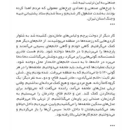
صنعتی به این ترتیب تهیه شد.
با چرخ‌های صنعتی و تعدادی چرخ‌های معمولی که مردم اهدا کرده
بودند، به‌شدت مشغول کار شدیم و رسماً شدیم ستاد پشتیبانی جبهه
و جنگ استان تهران.
***
کار دیگر از دوخت پرچم و لباس‌های مامان‌دوز، کشیده شد به شلوار
کردی‌هایی که رزمنده‌ها در منطقه می‌پوشیدند. از خانم‌های دیگر هم
کمک می‌گرفتیم. گاهی خودم و گاهی خانم‌های بسیجی می‌آمدند و
پارچه‌ها را می‌بردیم تا در خانه‌ها دوخته شود. یادم هست مادری
شصت‌ساله، گونی‌هایی را پر می‌کرد، روی دوشش می‌گذاشت، ده‌تا ده‌تا
می‌برد در خانه‌ها، تا به دست خانم‌های خانه‌دار محل دوخته شود.
نزدیک عملیات‌ها که می‌شد، باید ملحفه می‌دوختیم. ملحفه‌ها را در هر
گونی ١٢٠ تا جا می‌دادیم که به منطقه می‌رفت. شده بودیم پنج ـ شش
نفر ثابت؛ «خانم غنی‌آبادی»، «مادر شهید فلاح» و دو ـ سه نفر دیگر؛ یک
گروه کاملاً زنانه. هیچ مردی نبود و هیچ کمک مردانه‌ای نداشتیم. وقتی
تریلی عدل‌های ملحفه می‌آمد، راننده می‌گفت که نمی‌تواند برای
پیاده‌کردن کمک کند. من و خانم فلاح، چادرمان را می‌بستیم به
گردن‌مان، صندلی زیر پای‌مان می‌گذاشتیم، از تریلی بالا می‌رفتیم،
عدل‌های سنگین ملحفه‌ها را می‌کشیدیم پایین، می‌بردیم داخل حیاط و
بعد می‌کشیدیم‌شان تا داخل خانه؛ سپس آن‌ها را باز می‌کردیم و
می‌دوختیم. حجم کارها خیلی بالا رفته بود.
***