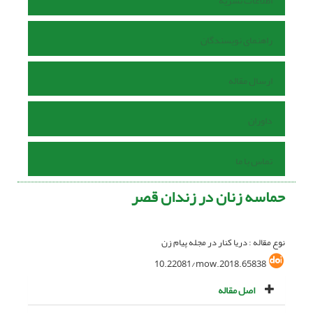
اطلاعات نشریه
راهنمای نویسندگان
ارسال مقاله
داوران
تماس با ما
حماسه زنان در زندان قصر
نوع مقاله : دریا کنار در مجله پیام زن
10.22081/mow.2018.65838
اصل مقاله