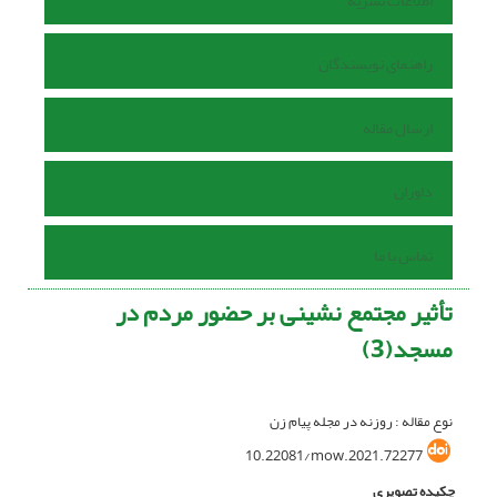
اطلاعات نشریه
راهنمای نویسندگان
ارسال مقاله
داوران
تماس با ما
تأثیر مجتمع نشینی بر حضور مردم در
مسجد(3)
نوع مقاله : روزنه در مجله پیام زن
10.22081/mow.2021.72277
چکیده تصویری