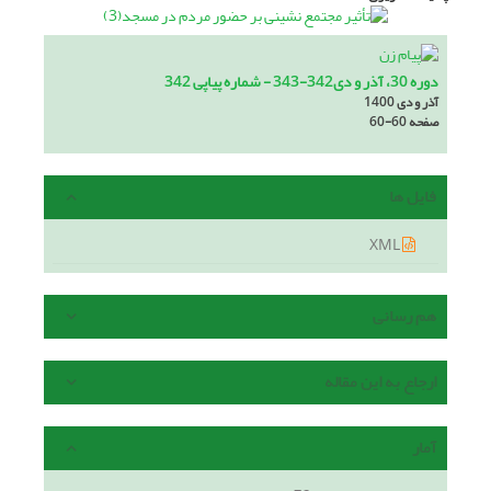
دوره 30، آذر و دی342-343 - شماره پیاپی 342
آذر و دی 1400
صفحه
60-60
فایل ها
XML
هم رسانی
ارجاع به این مقاله
آمار