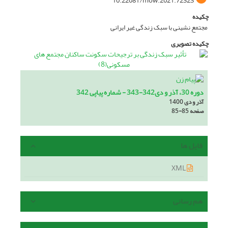
10.22081/mow.2021.72323
چکیده
مجتمع نشینی با سبک زندگی غیر ایرانی
چکیده تصویری
دوره 30، آذر و دی342-343 - شماره پیاپی 342
آذر و دی 1400
صفحه
85-85
فایل ها
XML
هم رسانی