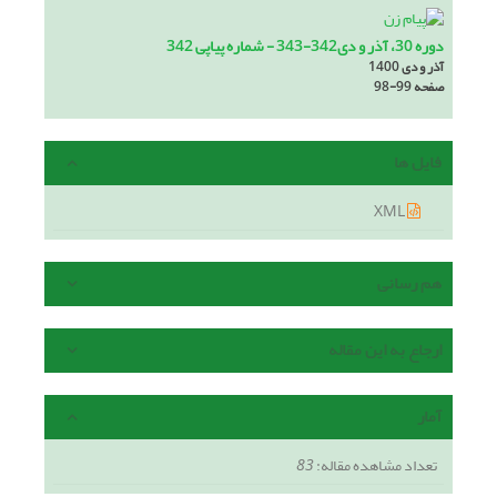
دوره 30، آذر و دی342-343 - شماره پیاپی 342
آذر و دی 1400
صفحه
98-99
فایل ها
XML
هم رسانی
ارجاع به این مقاله
آمار
تعداد مشاهده مقاله:
83