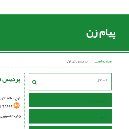
پیام زن
صفحه اصلی
پردیس تهران
پردیس ت
نوع مقاله : تج
صفحه اصلی
1.72365
چکیده تصویری
مرور