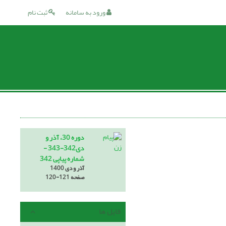
ورود به سامانه
ثبت نام
دوره 30، آذر و
دی342-343 -
شماره پیاپی 342
آذر و دی 1400
صفحه
120-121
فایل ها