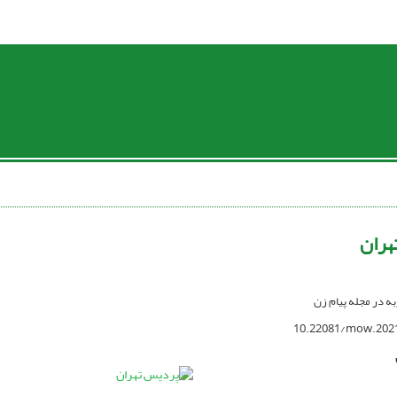
هران
ربه در مجله پیام زن
10.22081/mow.202