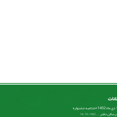
لانات
پنج شنبه 14 دی ماه 1402 اختتامیه جشنواره
سالن دفتر ...
1402-10-14