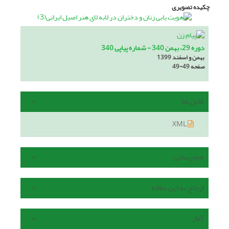
چکیده تصویری
دوره 29، بهمن 340 - شماره پیاپی 340
بهمن و اسفند 1399
صفحه
49-49
فایل ها
XML
هم رسانی
ارجاع به این مقاله
آمار