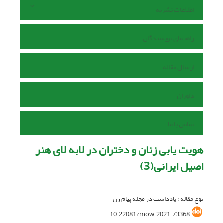
اطلاعات نشریه
راهنمای نویسندگان
ارسال مقاله
داوران
تماس با ما
هویت یابی زنان و دختران در لابه لای هنر
اصیل ایرانی(3)
نوع مقاله : یادداشت در مجله پیام زن
10.22081/mow.2021.73368