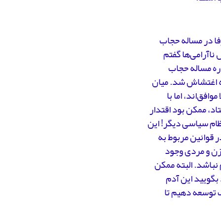
فا در مساله حجاب
 ناآرامی‌ها گفتم
دین حفظ کند. اگر 6ماه قبل، درباره مساله حجاب
ه اغتشاش شد. میان
افق‌اند، اما با
اد، ممکن بود اقتدار
نظام سیاسی دیگر! این
ر قوانین مربوط به
زن و مردی وجود
نباشد. البته ممکن
بگویید این آدم
ف توسعه دهیم تا