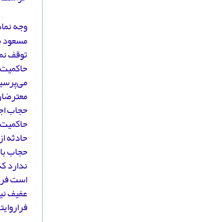
وجه نما
مسعود مع
توقف نمی
می‌پرسی
معترضان،
حجاب اجب
حاکمیت س
حادثه از
حجاب باز
ندارد که
است فرد
عفیف نیس
فراروایت