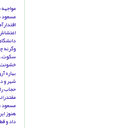
مواجهه م
مسعود مع
اقتدارآم
اغتشاش خ
دانشگاه
وگرنه چ
سکوت، به
خشونت ج
بهاره آر
شهر و در
حجاب را
مقتدران
مسعود مع
هنوز این
داد و قط