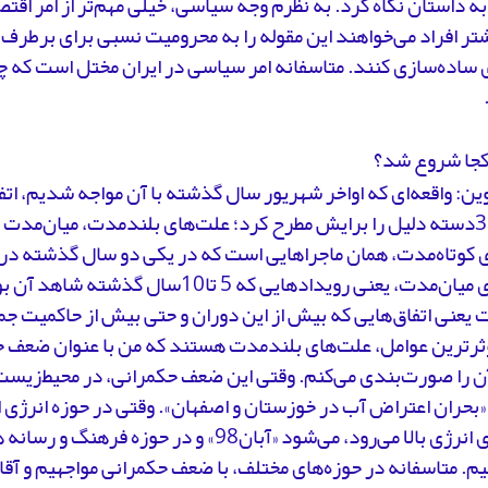
 داستان نگاه کرد. به نظرم وجه سیاسی، خیلی مهم‌تر از امر اق
تر افراد می‌خواهند این مقوله را به محرومیت نسبی برای برطرف
ساده‌سازی کنند. متاسفانه امر سیاسی در ایران مختل است که چن
 کجا شروع شد؟
وین: واقعه‌ای که اواخر شهریور سال گذشته با آن مواجه شدیم، ا
می‌توان 3دسته دلیل را برایش مطرح کرد؛ علت‌های بلند‌مدت، میان‌مدت
 کوتاه‌مدت، همان ماجرا‌هایی است که در یکی دو سال گذشته در 
اتفاق‌های میان‌مدت، یعنی رویدادهایی که 5 تا10سال
 یعنی اتفاق‌هایی که بیش از این دوران و حتی بیش از حاکمیت 
وثرترین عوامل، علت‌های بلند‌مدت هستند که من با عنوان ضعف ح
 را صورت‌بندی می‌کنم. وقتی این ضعف حکمرانی، در محیط‌زیست 
بحران اعتراض آب در خوزستان و اصفهان». وقتی در حوزه انرژی ا
حامل‌های انرژی بالا می‌رود، می‌شود «آبان98» و در حو
نیم. متاسفانه در حوزه‌های مختلف، با ضعف حکمرانی مواجهیم و آق