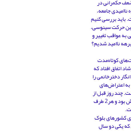
 ضعف حکمرانی در
 ناامیدی جامعه،
سیع شده است. باید بررسی کنیم
. این حرکت سینوسی،
 به عواقب تغییر و
برهه ناامید شدیم؟
ت‌های کوتاه‌مدت
د اتفاق افتاد که
نگار دخترخانمی را
 به اعتراض‌های
. چند روز قبل از
این ماجرا، شکست رسمی مذاکرات برجام اعلام شد. انتخابات کنگره در پیش بود و هر2 طرف
ت.
رای کشورهای بلوک
 که یکی دو سال