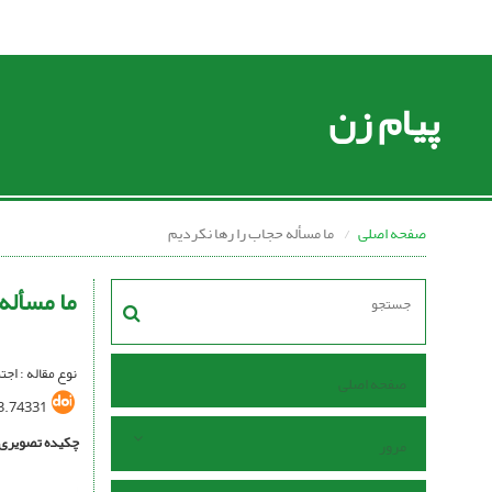
پیام زن
صفحه اصلی
ما مسأله حجاب را رها نکردیم
ما مسأله
نوع مقاله : اج
صفحه اصلی
3.74331
چکیده تصویری
مرور