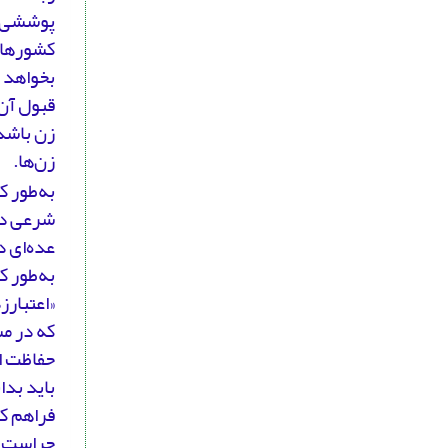
پوششی ک
کشورهای
بخواهد 
قبول آن 
زن باشد.
زن‌ها.
به‌طور ک
شرعی دا
عده‌ای د
به‌طور ک
«اعتبارز
که در مس
حفاظت از
باید بدا
فراهم کر
حراست و 