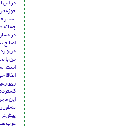
در این ا
حوزه فره
چه اتفاق
در مشارک
اصلاح ند
من وارد 
من با تح
است. سوا
اتفاقا خ
روی زمین
گسترده 
به‌طور 
پیش‌تر ا
غرب مسال