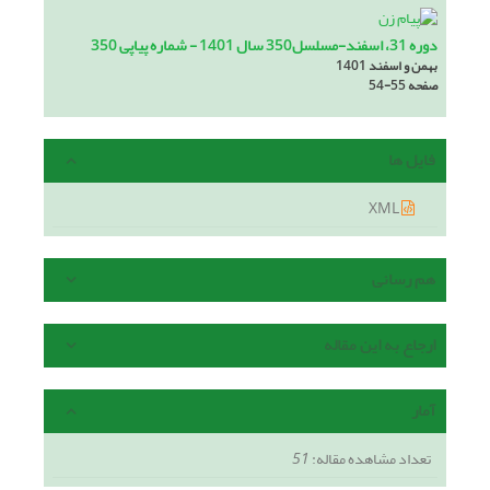
دوره 31، اسفند-مسلسل350 سال 1401 - شماره پیاپی 350
بهمن و اسفند 1401
صفحه
54-55
فایل ها
XML
هم رسانی
ارجاع به این مقاله
آمار
تعداد مشاهده مقاله:
51