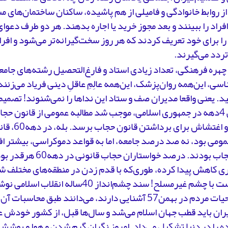
ز روابط خانوادگی و فامیلی از هم پاشیده، ساکنان ساختمان‌های م
اد را ببینند و بعد مجوز خرید یا اجاره بدهند. هر دو طرف دعو
ا برای خود تعریف کردند که هر روز سخت‌گیرانه‌تر می‌شود و اف
تردد می‌گیرند.
چهره فرهنگی، تعداد زیادی استاد و فارغ‌التحصیل رشته‌های جام
سی، این‌همه روان‌پزشک، این‌همه عالِمِ عاقلِ دینی فریاد می‌زن
ید. یعنی واقعا مدیران صف و ستاد این نداها را نمی‌شنوند! تصمیم‌
فرهنگی 4دهه در جمهوری اسلامی، موجب شد مطالبه عمومی از قانون حج
پوشش و اغتشاش
مومی بود، نه صد درصد جامعه، اما به قواعد دموکراسی، بیشتر اف
قانون حجاب بودند. درصد خواستارا
ی کاهش پیدا کرده، طوری‌که با قدم زدن در منطقه‌های مختلف شه
دیدن است با چشم غیرمسلح! سند چشم‌انداز 40سا
که با روحیات مردم در بهمن57 آشنایی دارند، می‌دانند طبق محا
یران باید قطب جهان اسلام می‌شد و سال‌ها قبل، از کشور خودش ع
ه را در دنیا تشکیل می‌داد. امروز نگران گرم شدن و هوا و پوشش