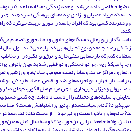
 ضوابط خاصی داده می‌شد، و همه زندگی عفیفانه با حداکثر پوش
، نه که فریاد عصیان و آزادی (به معنای برهنگی) سر دهند. هنر،
 و هنرمند کسی بود که افراد جامعه را طوری تربیت می‌کرد که را
نکند.
است‌گذاران و رجالِ دستگاه‌های قانون و قضا، طوری تصمیم می‌گ
ز شکل رصد جامعه و نوع تحلیل‌هایی که ارایه می‌کنند. اول سال ا
ستفاده کنم که بار معنایی منفی دارد و انرژی و انگیزه را از مخاطب 
جا پا می‌گذاریم، جز دو دستگی و دو قطبی شدید میان بانوان ایران
 تجاری، مراکز خرید، وسایل نقلیه عمومی، سالن‌های ورزشی و تفر
پر است از اظهارات و تجربه‌های ضد و نقیضِ اعصاب‌خردکن. پوش
امت روان و میزان دین‌داری! ذهن مردم مثل الگوریتم‌های صفر و
تعایش با سلیقه‌های مختلف را از دست داده‌اند. چه کسی مسئولی
ا می‌پذیرد؟ کدام سیاست‌مدار، پذیرای اشتباهش هست؟ اصلا صدا
؟ خانم‌های زیادی امنیت روانی خود را از دست داده‌اند. همه د
یابان. واقعا جامعه ایرانی این‌طور بود؟ دو سه سال قبل همین‌جو
 تصمیم‌گیران اجتماعی یادشان رفته زنان چه اتحادی داشتند حتی