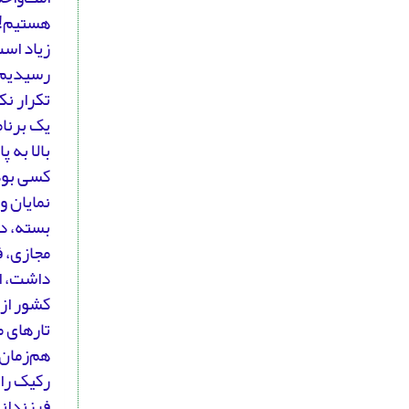
هستیم! ف
زیاد است
رسیدیم؟ 
تکرار نک
یک برنام
بالا به 
کسی بود
بسته، در
مجازی، ف
داشت، ام
تارهای م
هم‌زمان 
فرزندانش