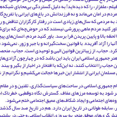
لم «علفزار» را که دیده‌اید! به دلیل گستردگی بی‌محابای شبکه‌ها
ردم در امان می‌ماند و نه فرزندانش در باغ‌های ایرانی یا تفریح‌گا
به مردمی که سال‌های زیادی است در رفتار کارگزاران تناقض و 
اور کنید مردم ماهی پرورشی نیستند که در حوض‌چه‌ای که برای‌
ا لحظه بالا و پایین پریدن فرا برسد. باور کنید مردم، انسان‌های پ
نها را آزاد آفریده. با قوانین سخت‌گیرانه و با جبر و زور، نمی‌شود 
د. حجاب، از زیباترین قوانین الهی و توحیدی است. حجاب، منحصر
ر جمهوری اسلامی ایران باید این باشد که در چهارچون آزادی‌های
حجاب را انتخاب کنند، نه این‌که با افتخار در اخبار از بگیر و ببن
 مسلمانِ ایرانی از انتشار این خبرها خجالت می‌کشیم و نگرانیم ا
ام جمهوری اسلامی در ساحت‌های سیاست‌گذاری، تقنین و در مقام بر
جر شود به توسعه مرزهای عفاف. گسترش نگاه دوقطبی‌، خطرناک ا
ه‌های اجتماعی و ایجاد شکاف‌های عمیق اجتماعی ختم می‌شود.
ر، سابقه طولانی در تاریخ ایران دارد. هم در تاریخ صد سال گذ
ش‌گری‌هایِ موفقِ منجر به پیروزی انقلاب اسلامی و حتی در پشتیب