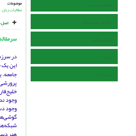
موضوعات
اطلاعات نشریه
مطالبات زنان
راهنمای نویسندگان
اصل م
سرمقاله
ارسال مقاله
در سرزم
داوران
این یک 
جامعه، ی
تماس با ما
پرورشی ن
خلیج‌فار
وجود ند
وجود دس
گوشی‌های
شبکه‌های
هنر دستگ