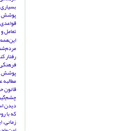
بسیاری ا
پوشش افر
قواعدی ر
تعامل و 
این‌همه 
مردم‌شنا
رفتار کن
مطالبه ع
چشم‌گیر
زمانی، ا
امت‌واحد