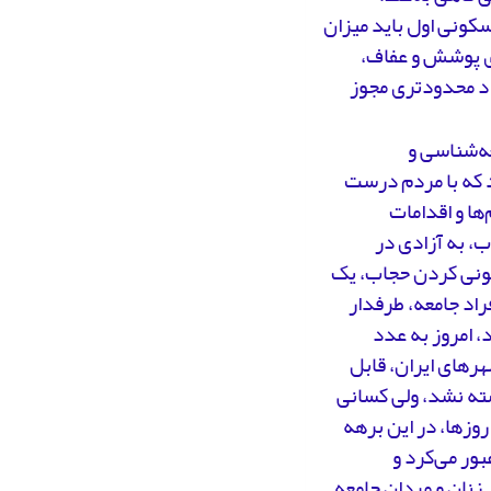
سکونی اول باید میزان
ای پوشش و عفاف،
راد محدودتری مجوز
عه‌شناسی و
ند که با مردم درست
ها و اقدامات
اب، به آزادی در
 برای برداشتن قانون حجاب برسد. بله، در دهه60، قانونی کردن حجاب، یک
راد جامعه، طرفدار
ن حجاب قانونی در دهه60 هرقدر بود، امروز به عدد
رهای ایران، قابل
له انقلاب اسلامی نوشته نشد، ولی کسانی
سبات آن روزها، در این برهه
بور می‌کرد و
 زنان و مردان جامعه