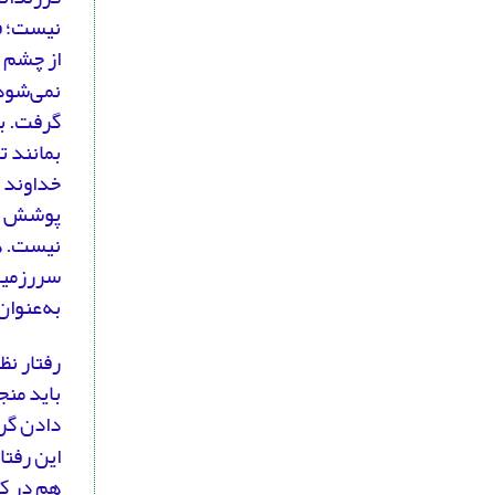
نیست؛ فی
از چشم م
نمی‌شود 
گرفت. ب
بمانند ت
خداوند آ
پوشش کر
نیست. هن
سررزمین 
به‌عنوان
رفتار نظ
باید من
دادن گرو
این رفتا
هم در کن