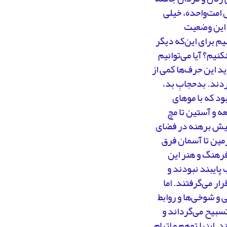
 امت‌واحده، خیلی
ه این وضعیت
م برای این‌که دیگر
نیم؟ آیا می‌توانیم
د این حرف‌ها کمی از
ردند. بدحجابِ بد،
د که با موهای
که با مقنعه و آستین تا مچ
وبیش برهنه در فضای
زمین تا آسمان فرق
فرهنگ و هنر این
به حد اعلای حجاب پایبند نبودند و
ار می‌گرفتند. اما
ی و شوخی‌ها و روابط
تی تسبیح می‌گرداند و
اینها توهم و اتهام