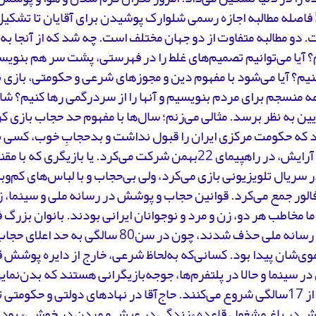
اصله مطالبه اجازه رسمی شلوارک پوشیدن برای آقایان تا تشکیل
. دو مطالبه متفاوت از دو جهان مختلف است. چه شد که از آنجا ب
آیا می‌توانیم تصمیم‌های غلط را در فهرستی، پشت سر هم بنویسی
نیم؟ آیا می‌شود با مفهوم دین و مجوزهای شرعی و حکومتی، بازی نک
ه منسجم برای مردم بنویسیم و آنها را از سردرگمی رها کنیم؟ شای
پایین به نظر برسد. مثالی می‌زنم؛ سال‌ها با مفهوم حد حجاب بازی ک
 که حکومت مرکزی ایران را قبول نداشت و بدحجابِ خوب، کسی بو
نمایان و آرایش، در راهپیمای 22بهمن شرکت می‌کرد. یا بازیگری 
 سریال تلویزیونی بازی می‌کرد، ولی بی‌حجاب و با لباس‌های کم‌
الور جمع می‌کرد. قوانین حجاب و پوشش در رسانه ملی و سینما، 
ا مخاطب هر دو، زن و مرد و نوجوانان ایرانی بودند. بانوان بزرگ 
کشور از رسانه ملی حذف ‌شدند، چون در سن80 سالگی 
وی‌شان پیدا بود. کسانی‌که به‌‌لحاظ شرعی، خارج از دایره پوشش قر
در سینما و حالا در پلتفرم‌ها، جوجه‌بازیگرانی هستند که بدن‌نمای
رکیک را از 17سالگی شروع می‌کنند. حاج‌آقا در نهادهای دولتی و حکوم
 در باغ مشغولِ قاعده «زندگی در عیش و مردن در خوشی» بودند. 