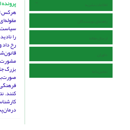
پرونده 
اطلاعات نشریه
هرکس ان
مقوله‌ا
راهنمای نویسندگان
را نادید
ارسال مقاله
رخ داد و
قانون‌شک
داوران
مشورت نک
بزرگ جلو
تماس با ما
صورت‌بند
فرهنگی 
کنند. ن
کارشناسا
درمان‌پ