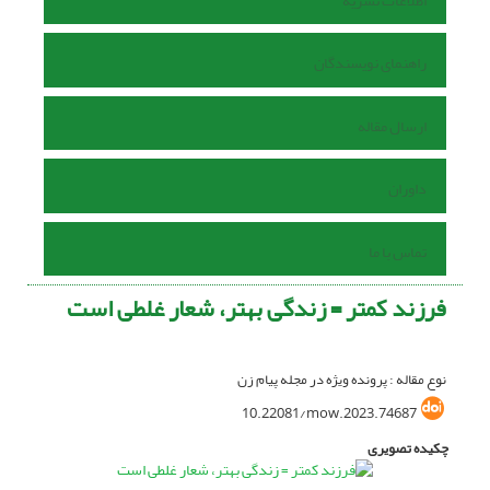
اطلاعات نشریه
راهنمای نویسندگان
ارسال مقاله
داوران
تماس با ما
فرزند کمتر = زندگی بهتر، شعار غلطی است
نوع مقاله : پرونده ویژه در مجله پیام زن
10.22081/mow.2023.74687
چکیده تصویری