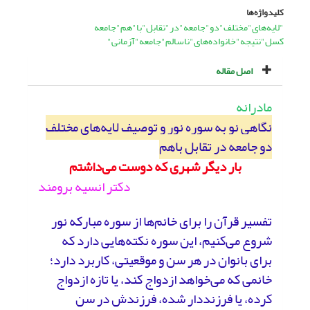
کلیدواژه‌ها
"لایه‌های"مختلف"دو"جامعه"در"تقابل"با"هم"جامعه
کسل"نتیجه"خانواده‌های"ناسالم"جامعه"آزمانی"
اصل مقاله
مادرانه
نگاهی نو به سوره نور و توصیف لایه‌های مختلف
دو جامعه در تقابل باهم
بار دیگر شهری که دوست می‌داشتم
دکتر انسیه برومند
تفسیر قرآن را برای خانم‌ها از سوره مبارکه نور
شروع می‌کنیم، این سوره نکته‌هایی دارد که
برای بانوان در هر سن و موقعیتی، کاربرد دارد؛
خانمی که می‌خواهد ازدواج کند، یا تازه ازدواج
کرده، یا فرزنددار شده، فرزندش در سن