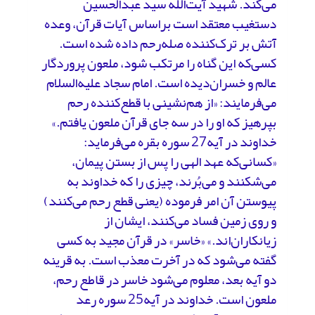
می‌کند. شهید آیت‌الله سید عبدالحسین
دستغیب معتقد است براساس آیات قرآن، وعده
آتش بر ترک‌کننده صله‌رحم داده شده است.
کسی‌که این گناه را مرتکب شود، ملعون پروردگار
عالم و خسران‌دیده است. امام سجاد علیه‌السلام
می‌فرمایند: «از هم‌نشینی با قطع‌کننده رحم
بپرهیز که او را در سه جای قرآن ملعون یافتم.»
خداوند در آیه27 سوره بقره می‌فرماید:
«کسانی‌که عهد الهی را پس از بستن پیمان،
می‌شکنند و می‌بُرند، چیزی را که خداوند به
پیوستن آن امر فرموده (یعنی قطع رحم می‌کنند)
و روی زمین فساد می‌کنند، ایشان از
زیانکاران‌اند.» «خاسر» در قرآن مجید به کسی
گفته می‌شود که در آخرت معذب است. به قرینه
دو آیه بعد، معلوم می‌شود خاسر در قاطع رحم،
ملعون است. خداوند در آیه25 سوره رعد