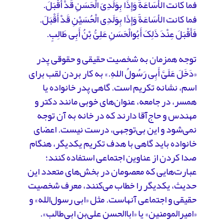
فما کانت الأسَاعَةً وَإِذَا بِوَلَدِیَ الْحَسَنِ قَدْ أَقْبَلَ.
فما کانت الأسَاعَةً وَإِذَا بِوَلَدِى الْحُسَیْنِ قَدْ أَقْبَلَ.
فَأَقْبَلَ عِنْدَ ذَلِکَ أَبُوالْحَسَنِ عَلِیُّ بْنُ أَبِی طَالِبٍ.
توجه همزمان به شخصیت حقیقی و حقوقی پدر
«دَخَلَ عَلَیَّ أَبِی رَسُولُ اللهِ.» به کار بردن لقب برای
اسم، نشانه تکریم است. گاهی پدر خانواده یا
همسر، در جامعه، عنوان‌های خوبی مانند دکتر و
مهندس و حاج‌آقا دارند که در خانه به آن توجه
نمی‌شود و این بی‌توجهی، درست نیست. اعضای
خانواده باید گاهی با هدف تکریم یکدیگر، هنگام
صدا کردن از عناوین اجتماعی استفاده کنند؛
عبارت‌هایی که معصومان در بخش‌های متعدد این
حدیث، یکدیگر را خطاب می‌کنند، معرف شخصیت
حقیقی و اجتماعی آنهاست. مثل «ابی رسول‌الله» و
«امیرالمومنین» یا «اباالحسن علی‌بن ابی‌طالب».