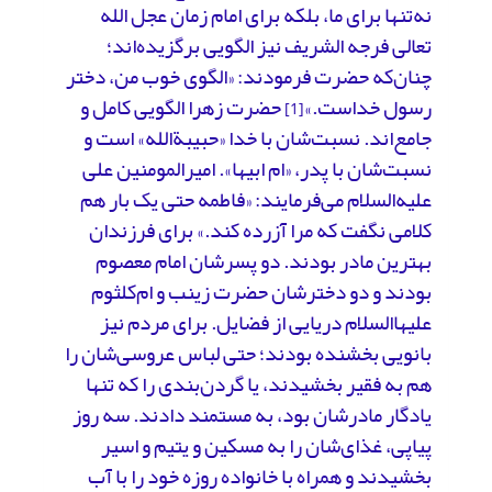
نه‌تنها برای ما، بلکه برای امام زمان عجل الله
تعالی فرجه الشریف نیز الگویی برگزیده‌اند؛
چنان‌که حضرت فرمودند: «الگوى خوب من، دختر
رسول خداست.»
حضرت زهرا الگویی کامل و
[1]
جامع‌اند. نسبت‌شان با خدا «حبیبةالله» است و
نسبت‌شان با پدر، «ام ابیها». امیرالمومنین علی
علیه‌السلام می‌فرمایند: «فاطمه حتی یک بار هم
کلامی نگفت که مرا آزرده کند.» برای فرزندان
بهترین مادر بودند. دو پسرشان امام معصوم
بودند و دو دخترشان حضرت زینب و ام‌کلثوم
علیهاالسلام دریایی از فضایل. برای مردم نیز
بانویی بخشنده بودند؛ حتی لباس عروسی‌شان را
هم به فقیر بخشیدند، یا گردن‌بندی را که تنها
یادگار مادرشان بود، به مستمند دادند. سه روز
پیاپی، غذای‌شان را به مسکین و یتیم و اسیر
بخشیدند و همراه با خانواده روزه خود را با آب