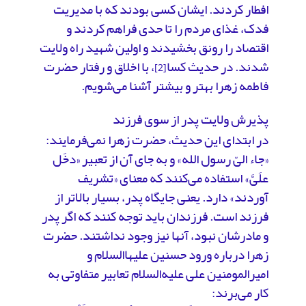
افطار کردند. ایشان کسی بودند که با مدیریت
فدک، غذای مردم را تا حدی فراهم کردند و
اقتصاد را رونق بخشیدند و اولین شهید راه ولایت
شدند. در حدیث کسا
، با اخلاق و رفتار حضرت
[2]
فاطمه زهرا بهتر و بیشتر آشنا می‌شویم.
پذیرش ولایت پدر از سوی فرزند
در ابتدای این حدیث، حضرت زهرا نمی‌فرمایند:
«جاء الىّ رسول الله» و به جای آن از تعبیر «دخَل
علَیَّ» استفاده می‌کنند که معنای «تشریف
آوردند» دارد. یعنی جایگاه پدر، بسیار بالاتر از
فرزند است. فرزندان باید توجه کنند که اگر پدر
و مادرشان نبود، آنها نیز وجود نداشتند. حضرت
زهرا درباره ورود حسنین علیهاالسلام و
امیرالمومنین علی علیه‌السلام تعابیر متفاوتی به
کار می‌برند: