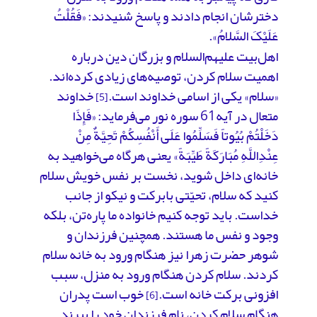
دخترشان انجام دادند و پاسخ شنیدند: «فَقُلْتُ
عَلَیْکَ السَّلامُ».
اهل‌بیت علیهم‌السلام و بزرگان دین درباره
اهمیت سلام کردن، توصیه‌های زیادی کرده‌اند.
«سلام» یکی از اسامی خداوند است.
خداوند
[5]
متعال در آیه‌61 سوره نور می‌فرماید: «فَإِذَا
دَخَلْتُمْ بُیُوتاً فَسَلِّمُوا عَلَى أَنْفُسِکُمْ تَحِیَّةٌ مِنْ
عِنْدِاللَّهِ مُبَارَکَةً طَیِّبَةً» یعنی هرگاه می‌خواهید به
خانه‌ای داخل شوید، نخست بر نفس خویش سلام
کنید که سلام، تحیّتی بابرکت و نیکو از جانب
خداست. باید توجه کنیم خانواده ما پاره‌تن، بلکه
وجود و نفس ما هستند. همچنین فرزندان و
شوهر حضرت زهرا نیز هنگام ورود به خانه سلام
کردند. سلام کردن هنگام ورود به منزل، سبب
افزونی برکت خانه است.
خوب است پدران
[6]
هنگام سلام کردن، نام فرزندان خود را ببرند.