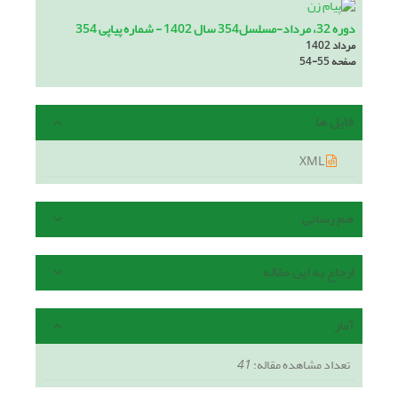
دوره 32، مرداد-مسلسل354 سال 1402 - شماره پیاپی 354
مرداد 1402
صفحه
54-55
فایل ها
XML
هم رسانی
ارجاع به این مقاله
آمار
تعداد مشاهده مقاله:
41