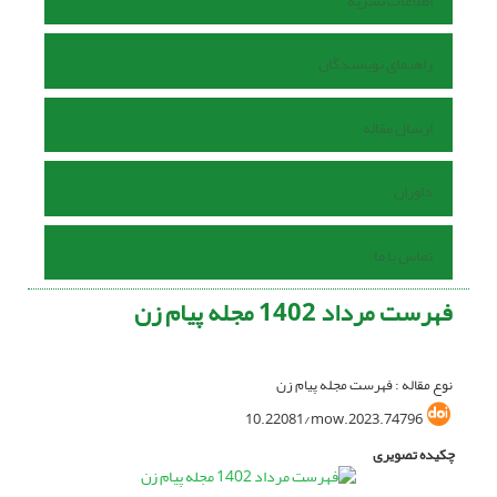
اطلاعات نشریه
راهنمای نویسندگان
ارسال مقاله
داوران
تماس با ما
فهرست مرداد 1402 مجله پیام زن
نوع مقاله : فهرست مجله پیام زن
10.22081/mow.2023.74796
چکیده تصویری