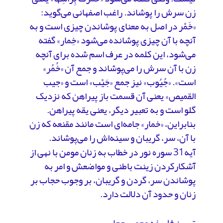
زن سرش را پوشاند. راغب اصفهانی می‌گوید:
«خَمْر در اصل به معنای پوشاندن چیزی است و به
آنچه با آن چیزی پوشانده می‌شود «خِمار» گفته
می‌شود، این کلمه در عرف اسم شده برای آنچه
زن با آن سرش را می‌پوشاند و جمع آن «خُمُر»
است». «جُیُوب» نیز جمع «جَیْب» است و «جیب
القمیص» یعنی آن قسمت باز پیراهن که نزدیک
گلو است و به تعبیر دیگر، یعنی یقه پیراهن.
بنابراین، «خمار» جامه‌ای است مانند مقنعه که زن
با آن، سر، گریبان و سینه‌اش را می‌پوشاند.
آیه31 سوره نور در خطاب به زنان مومن با نهی از
آشکارکردن زینت باطنی و مواضعش و امر به
پوشاندن سر، گردن و گریبان، بر وجوب حجاب بر
زنان و حدود آن دلالت دارد.