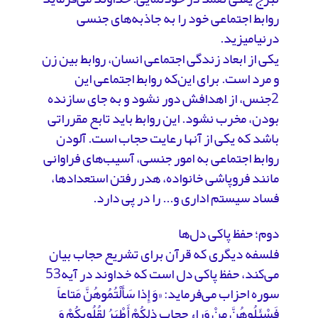
روابط اجتماعی خود را به جاذبه‌های جنسی
درنیامیزید.
یکی از ابعاد زندگی اجتماعی انسان، روابط بین زن
و مرد است. برای این‌که روابط اجتماعی این
2جنس، از اهدافش دور نشود و به جای سازنده
بودن، مخرب نشود. این روابط باید تابع مقرراتی
باشد که یکی از آنها رعایت حجاب است. آلودن
روابط اجتماعی به امور جنسی، آسیب‌های فراوانی
مانند فروپاشی خانواده، هدر رفتن استعدادها،
فساد سیستم اداری و... را در پی دارد.
دوم؛ حفظ پاکی دل‌ها
فلسفه دیگری که قرآن برای تشریع حجاب بیان
می‌کند، حفظ پاکی دل است که خداوند در آیه53
سوره احزاب می‌فرماید: «وَ إِذا سَأَلْتُمُوهُنَّ مَتاعاً
فَسْئَلُوهُنَّ مِنْ وَراءِ حِجابٍ ذلِکُمْ أَطْهَرُ لِقُلُوبِکُمْ وَ