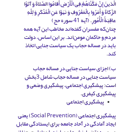
الَّذینَ إِنْ مَکَّنَّاهُمْ فِی الْأَرْضِ أَقامُوا الصَّلاةَ وَ آتَوُا
الزَّکاةَ وَ أَمَرُوا بِالْمَعْرُوفِ وَ نَهَوْا عَنِ الْمُنْکَرِ وَ لِلَّهِ
عاقِبَةُ الْأُمُورِ. (آیه 41 سوره حج)
چنان‌که مفسران گفته‌اند مخاطب این آیه همه
مردم و حاکمان مومن‌اند. بر این اساس، دولت
باید در مساله حجاب یک سیاست جنایی اتخاذ
کند.
ب) اجزای سیاست جنایی در مساله حجاب
سیاست جنایی در مساله حجاب شامل 3بخش
است: پیشگیری اجتماعی، پیشگیری وضعی و
پیشگیری کیفری.
پیشگیری اجتماعی
پیشگیری اجتماعی (Social Prevention) یعنی
ایجاد آمادگی در آحاد جامعه برای ایستادگی مقابل