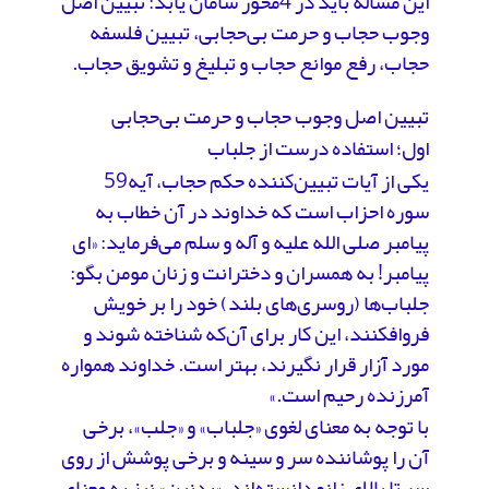
این مساله باید در 4محور سامان یابد: تبیین اصل
وجوب حجاب و حرمت بی‌حجابی، تبیین فلسفه
حجاب،‌ رفع موانع حجاب و تبلیغ و تشویق حجاب.
تبیین اصل وجوب حجاب و حرمت بی‌حجابی
اول؛ استفاده درست از جلباب
یکی از آیات تبیین‌کننده حکم حجاب، آیه59
سوره احزاب است که خداوند در آن خطاب به
پیامبر صلی الله علیه و آله و سلم می‌فرماید: «ای
پیامبر! به همسران و دخترانت و زنان مومن بگو:
جلباب‌ها (روسری‌های بلند) خود را بر خویش
فروافکنند، این کار برای آن‌که شناخته شوند و
مورد آزار قرار نگیرند، بهتر است. خداوند همواره
آمرزنده رحیم است.»
با توجه به معنای لغوی «جلباب» و «جلب»، برخی
آن را پوشاننده سر و سینه و برخی پوشش از روی
سر تا بالای زانو دانسته‌اند. «یدنین» نیز به معنای