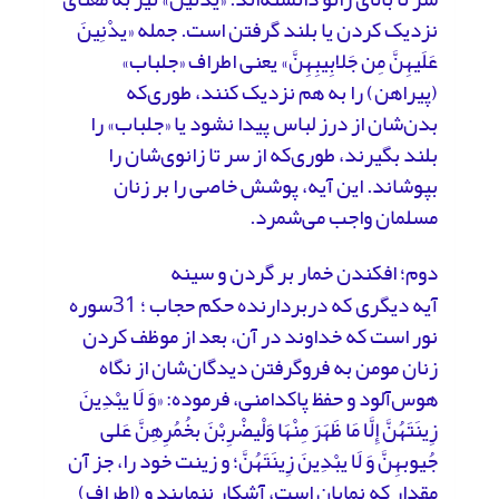
نزدیک‌ کردن یا بلند گرفتن است. جمله «یدْنِینَ
عَلَیهِنَّ مِن جَلابِیبِهِنَّ» یعنی اطراف «جلباب»
(پیراهن) را به هم نزدیک کنند، طوری‌که
بدن‌شان از درز لباس پیدا نشود یا «جلباب» را
بلند بگیرند، طوری‌که از سر تا زانوی‌شان را
بپوشاند. این آیه، پوشش خاصی را بر زنان
مسلمان واجب می‌شمرد.
دوم؛ افکندن خمار بر گردن و سینه
آیه دیگری که دربردارنده حکم حجاب ؛ 31سوره
نور است که خداوند در آن، بعد از موظف ‌کردن
زنان مومن به فروگرفتن دیدگان‌شان از نگاه
هوس‌آلود و حفظ پاکدامنی، فرموده: «وَ لَا یبْدِینَ
زِینَتَهُنَّ إِلَّا مَا ظَهَرَ مِنْهَا وَلْیضْرِبْنَ بخُمُرِهِنَّ عَلی
جُیوبهِنَّ وَ لَا یبْدِینَ زِینَتَهُنَّ؛ و زینت خود را، جز آن
مقدار که نمایان است، آشکار ننمایند و (اطراف)