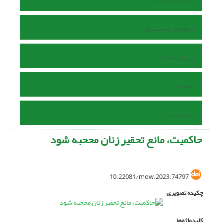
اطلاعات نشریه
راهنمای نویسندگان
ارسال مقاله
داوران
تماس با ما
حاکمیت، مانع تحقیر زنان مححبه شود
10.22081/mow.2023.74797
چکیده تصویری
کلیدواژه‌ها