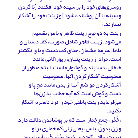
روسری‌های خود را بر سینه خود افکنند [تا گردن
و سینه با آن پوشانده شود] و زینت خود را آشکار
نسازند.»
زینت به دو نوع زینت ظاهر و باطن تقسیم
می‌شود. زینت ظاهر شامل صورت، کف دستان و
پاها، سرمه چشمان، حنای کف دست و پا و انگشتر
است. مراد از زینت پنهان، زیورآلاتی مانند
خلخال، دستبند و گوشواره است. البته منظور از
ممنوعیت آشکارکردن آنها، ممنوعیت
آشکارکردن مواضع آنها از بدن مانند مچ پا و
دست و گوش است که آیه خطاب به زن‌ها
می‌فرماید زینت باطنی خود را نزد نامحرم آشکار
نکنید.
«خُمُر» جمع خِمار است که بر پوشاندن دلالت دارد
و زن بدون لباس، یعنی زنی که خماری بر او
نیست. وقتی گفته می‌شود «خَمَّرتْ بِرَأسِها» یعنی