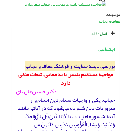
موضوعات
عفاف و حجاب
اصل مقاله
اجتماعی
بررسی لایحه حمایت از فرهنگ عفاف و حجاب
مواجهه مستقیم پلیس با بدحجابی، تبعات منفی
دارد
دکتر حسین‌علی بای
حجاب، یکی از واجبات مسلم دین اسلام و از
ضروریات دین شمرده می‌شود که در آیاتی مانند
آیه۵۹ سوره احزاب: «یا أَیُّهَا النَّبِیُّ قُل لِّأَزْوَاجِکَ
وَبَنَاتِکَ وَنِسَاءِ الْمُؤْمِنِینَ یُدْنِینَ عَلَیْهِنَّ مِن