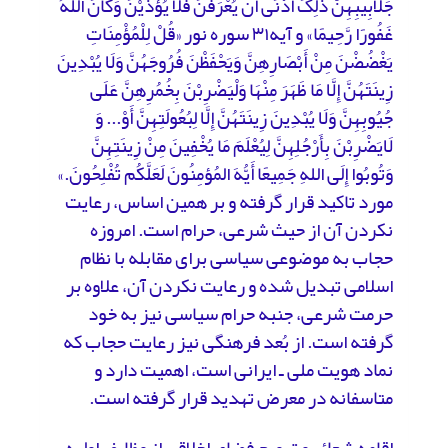
جَلَابِیبِهِنَّ ذلِکَ أَدْنَى أَن یُعْرَفْنَ فَلَا یُؤْذَیْنَ وَکَانَ اللَّهُ
غَفُورًا رَّحِیمًا» و آیه۳۱ سوره نور «قُلْ لِلْمُؤْمِنَاتِ
یَغْضُضْنَ مِنْ أَبْصَارِهِنَّ وَیَحْفَظْنَ فُرُوجَهُنَّ وَلَا یُبْدِینَ
زِینَتَهُنَّ إِلَّا مَا ظَهَرَ مِنْهَا وَلْیَضْرِبْنَ بِخُمُرِهِنَّ عَلَى
جُیُوبِهِنَّ وَلَا یُبْدِینَ زِینَتَهُنَّ إِلَّا لِبُعُولَتِهِنَّ أَوْ... وَ
لَایَضْرِبْنَ بِأَرْجُلِهِنَّ لِیُعْلَمَ مَا یُخْفِینَ مِنْ زِینَتِهِنَّ
وَتُوبُوا إِلَى اللهِ جَمِیعًا أَیُّهَ المُؤمِنُونَ لَعَلَّکُم تُفْلِحُونَ.»
مورد تاکید قرار گرفته و بر همین اساس، رعایت
نکردن آن از حیث شرعی، حرام است. امروزه
حجاب به موضوعی سیاسی برای مقابله با نظام
اسلامی تبدیل شده و رعایت نکردن آن، علاوه بر
حرمت شرعی، جنبه حرام سیاسی نیز به خود
گرفته است. از بُعد فرهنگی نیز رعایت حجاب که
نماد هویت ملی ـ ایرانی است، اهمیت دارد و
متاسفانه در معرض تهدید قرار گرفته است.
اقامه شعائر و ترویج فضای اخلاقی از وظایف اولیه