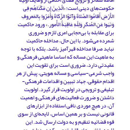
حکومت‌های دینی است؛ «الَّذِینَ إِن مَکَّنَاهُم فِی
الأَرْضِ أَقامُوا الصَّلاةَ وَآتَوُا الزَّکَاةَ وَأَمَرُوا بِالمَعروفِ
وَنَهَوا عَنِ المُنکَرِ وَلِلَّهِ عَاقِبَةُ الأُمور.» ورود حاکمیت
برای مقابله با بی‌حجابی امری لازم و ضروری
شمرده می‌شود. با این حال، مداخله حاکمیت
نباید صرفا مداخله قهر‌آمیز باشد، بلکه با توجه
به ماهیت این مساله که اساسا ماهیتی فرهنگی و
عقیدتی دارد، ضروری است برای تقویت این
واجب شرعی‌-‌سیاسی و مساله هویتی، پیش از هر
اقدام حقوقی، جهاد تبیین و اقدامات فرهنگی‌-‌
تبلیغی و ترویجی در اولویت قرار گیرد. اولویت
داشتن و ضرورت فعالیت‌های فرهنگی و اهمیت
آن، در هیچ موردی نافی استفاده از ابزارهای
قانونی نیست و بر همین اساس، لایحه‌ای از سوی
قوه قضائیه تنظیم و به دولت ارسال شد. این
لایحه با تغییرهای قابل‌توجهی که در دولت روی