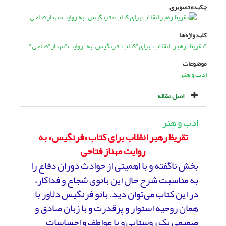
چکیده تصویری
کلیدواژه‌ها
"تقریظ"رهبر"انقلاب"برای"کتاب"فرنگیس"به"روایت"مهناز"فتاحی"
موضوعات
ادب و هنر
اصل مقاله
ادب و هنر
تقریظ رهبر انقلاب برای کتاب «فرنگیس» به
روایت مهناز فتاحی
بخش ناگفته و با اهمیتی از حوادث دوران دفاع را
به مناسبت شرح حال این بانوی شجاع و فداکار،
در این کتاب می‌توان دید. بانو فرنگیس دلاور با
همان روحیه‌ استوار و پرقدرت و با زبان صادق و
صمیمی یک روستایی و با عواطف و احساسات