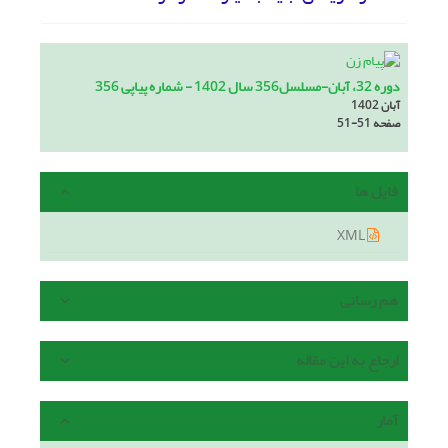
دوره 32، آبان-مسلسل356 سال 1402 - شماره پیاپی 356
آبان 1402
صفحه
51-51
فایل ها
XML
هم رسانی
ارجاع به این مقاله
آمار