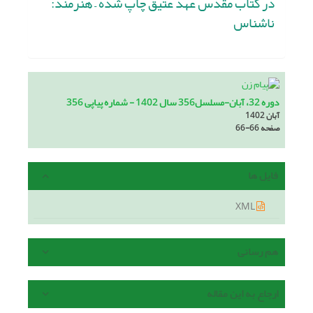
در کتاب مقدس عهد عتیق چاپ شده – هنرمند:
ناشناس
دوره 32، آبان-مسلسل356 سال 1402 - شماره پیاپی 356
آبان 1402
صفحه
66-66
فایل ها
XML
هم رسانی
ارجاع به این مقاله