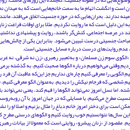
موضوع‌هایی که در مقوله جنسیت، گم‌شده این روزهای ماست، رو
ن است و انگشت اتهام ما به سمت خانم‌هایی است که به میدان نم
مینه ندارند. بحران‌هایی که در حوزه جنسیت اتفاق می‌افتد، مانند
 این دلیل است که ما روایت نکردیم. مثلا برای اوقات فراغت زنان
د در عرصه اجتماعی، کنش‌گر باشند، روایت و پیشنهادی نداشتیم
مباحث جنسیتی درست تبیین می‌شود. بنابراین یکی از چالش‌هایی
 عدم روایت‌های درست درباره مسایل جنسیتی است.
 «الگوی سوم زن مسلمان» و به‌تعبیر رهبری «زن نه شرقی، نه غرب
یم وقتی می‌خواهیم درباره الگوها صحبت کنیم، به گذشته برمی‌گ
م الگویی را معرفی کنیم چاره‌ای نداریم جز این‌که عاقبت آن فرد ر
م شخصی که فرجام نیکش را دیدیم، به‌عنوان الگو معرفی کنیم، چا
ته. اما نسل امروز نمی‌تواند الگوها را فهم کند، یعنی نمی‌تواند 
سیت مطرح می‌کنیم، یا مسایلی که در جهان امروز با آن روبه‌روس
مکن است برای دختر امروز خانم دباغ را مثال بزنیم و اصلا او را ن
این سال‌ها نتوانستیم خوب روایت کنیم و الگوهای درستی مطرح کن
یم. مقصود از «زنان پیشرو» روایتی است که معمولا از بیانات رهب