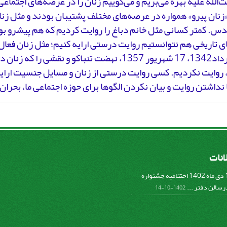
ت‌الله علیه بهره می‌بریم و می‌گوییم زنان را در عرصه‌های اجتم
زنان پیرو» همواره در عرصه‌های مختلف پشتیبان بودند و مثل زنا
س. کمتر کسانی مثل خانم دباغ را روایت کردیم که هم پیشرو بو
ای تاریخی هم نتوانستیم روایت درستی ارایه کنیم؛ مثل زنان فع
وقایع خرداد1342، 17 شهریور 1357، نهضت تنباکو و نقشی را
 روایت نکردیم. کسی روایت درستی از زنان و مسایل جنسیت ارایه
 نداشتن روایت و بیان نکردن الگوها برای حوزه اجتماعی ما، بحران
لانات
پنج شنبه 14 دی ماه 1402 اختتامیه جشنواره
سالن دفتر ...
1402-10-14