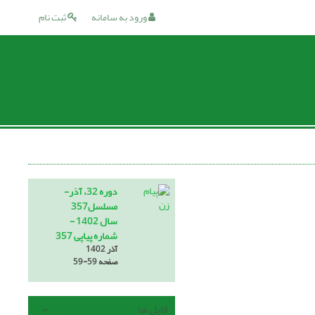
ورود به سامانه
ثبت نام
دوره 32، آذر-
مسلسل357
سال 1402 -
شماره پیاپی 357
آذر 1402
صفحه
59-59
فایل ها