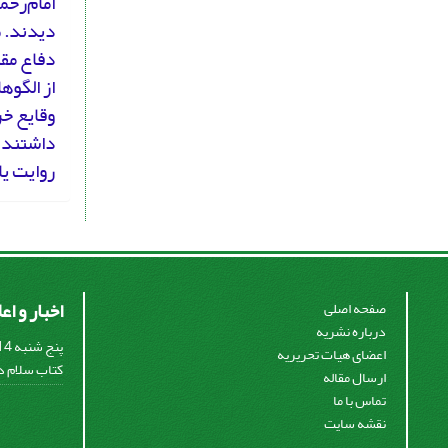
امام‌رحم
دیدند. «
دفاع مقد
از الگوه
داشتند،
روایت یا
اخبار و اع
صفحه اصلی
درباره نشریه
اعضای هیات تحریریه
کتاب سلام در
ارسال مقاله
تماس با ما
نقشه سایت