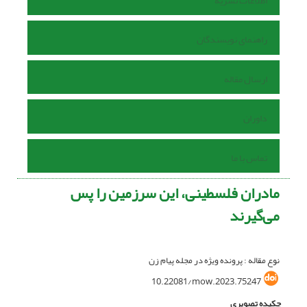
اطلاعات نشریه
راهنمای نویسندگان
ارسال مقاله
داوران
تماس با ما
مادران فلسطینی، این سرزمین را پس
می‌گیرند
نوع مقاله : پرونده ویژه در مجله پیام زن
10.22081/mow.2023.75247
چکیده تصویری