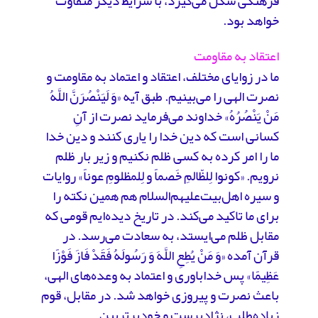
فرهنگی شکل می‌گیرد، با شرایط دیگر متفاوت
خواهد بود.
اعتقاد به مقاومت
ما در زوایای مختلف، اعتقاد و اعتماد به مقاومت و
نصرت الهی را می‌بینیم. طبق آیه «وَ لَیَنْصُرَنَّ اللَّهُ
مَنْ یَنْصُرُهُ» خداوند می‌فرماید نصرت از آنِ
کسانی است که دین خدا را یاری کنند و دین خدا
ما را امر کرده به کسی ظلم نکنیم و زیر بار ظلم
نرویم. «کونوا لِلظّالمِ خَصماً و لِلمظلومِ عوناً» روایات
و سیره اهل‌بیت‌علیهم‌السلام هم همین نکته را
برای ما تاکید می‌کند. در تاریخ دیده‌ایم قومی که
مقابل ظلم می‌ایستد، به سعادت می‌رسد. در
قرآن آمده «وَ مَنْ یُطِعِ اللَّهَ وَ رَسُولَهُ فَقَدْ فَازَ فَوْزًا
عَظِیمًا» پس خداباوری و اعتماد به وعده‌های الهی،
باعث نصرت و پیروزی خواهد شد. در مقابل، قوم
زیاده‌طلب، نژادپرست و خودبرتربین