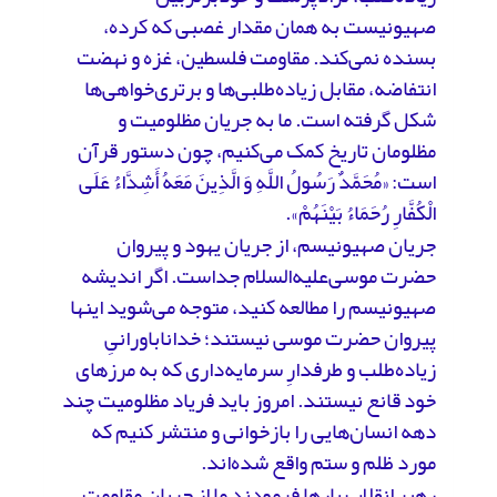
صهیونیست به همان مقدار غصبی که کرده،
بسنده نمی‌کند. مقاومت فلسطین، غزه و نهضت
انتفاضه، مقابل زیاده‌طلبی‌ها و برتری‌خواهی‌ها
شکل گرفته است. ما به جریان مظلومیت و
مظلومان تاریخ کمک می‌کنیم، چون دستور قرآن
است: «مُحَمَّدٌ رَسُولُ اللَّهِ وَ الَّذِینَ مَعَهُ أَشِدَّاءُ عَلَى
الْکُفَّارِ رُحَمَاءُ بَیْنَهُمْ».
جریان صهیونیسم، از جریان یهود و پیروان
حضرت موسی‌علیه‌السلام جداست. اگر اندیشه
صهیونیسم را مطالعه کنید، متوجه می‌شوید اینها
پیروان حضرت موسی نیستند؛ خداناباورانیِ
زیاده‌طلب و طرفدارِ سرمایه‌داری که به مرزهای
خود قانع نیستند. امروز باید فریاد مظلومیت چند
دهه انسان‌هایی را بازخوانی و منتشر کنیم که
مورد ظلم و ستم واقع شده‌اند.
رهبر انقلاب بارها فرمودند ما از جریان مقاومت