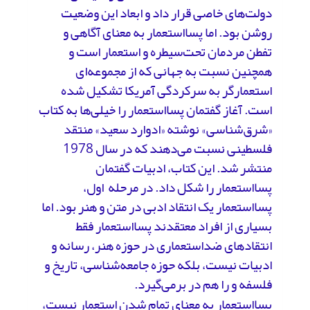
دولت‌های خاصی قرار داد و ابعاد این وضعیت
روشن بود. اما پسااستعمار به معنای آگاهی و
تفطن مردمان تحت‌سیطره و استعمار است و
همچنین نسبت به جهانی که از مجموعه‌ای
استعمارگر به سرکردگی آمریکا تشکیل شده
است. آغاز گفتمان پسااستعمار را خیلی‌ها به کتاب
«شرق‌شناسی» نوشته «ادوارد سعید» منتقد
فلسطینی نسبت می‌دهند که در سال 1978
منتشر شد. این کتاب، ادبیات گفتمان
پسااستعمار را شکل داد. در مرحله اول،
پسااستعمار یک انتقاد ادبی در متن و هنر بود. اما
بسیاری از افراد معتقدند پسااستعمار فقط
انتقادهای ضداستعماری در حوزه هنر، رسانه و
ادبیات نیست، بلکه حوزه جامعه‌شناسی، تاریخ و
فلسفه و را هم در برمی‌گیرد.
پسااستعمار به معنای تمام شدن استعمار نیست،