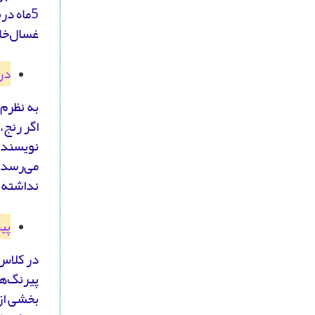
5ماه د
غسال‌خان
در
به نظرم 
اگر رنج،
نویسنده 
می‌رسد ک
نداشته 
پی
در کلاس
پیرنگ‌ه
بخشی از 