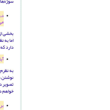
سوژه‌های
در 
می
بخشی از 
اما به ن
دارد که 
آی
به نظرم 
نوشتن دا
تصویر د
خواهم 
بر