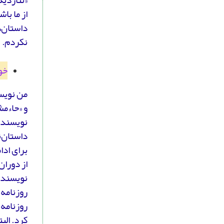
از ما با
داستان‌ه
نکردم.
خود
و «حاءمش
نویسنده 
داستان‌
برای ادا
از دوران
نویسندگی
روزنامه 
روزنامه‌
کرد. الب