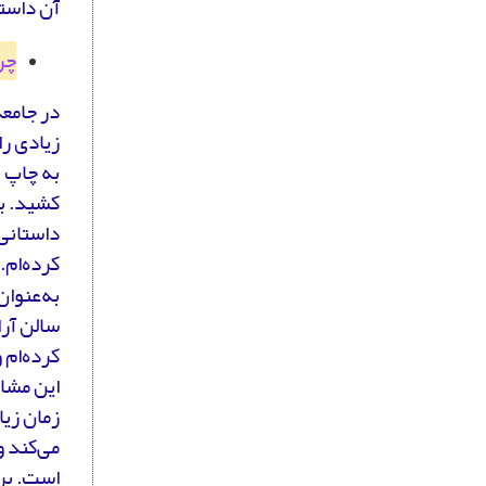
آن داستا
چر
در جامعه
زیادی ر
به چاپ ب
کشید. بر
داستانی
کرده‌ام.
به‌عنوان
سالن آرا
کرده‌ام 
این مشا
زمان زیا
می‌کند و
است. برا