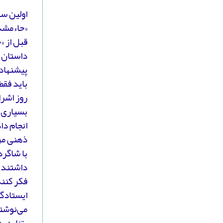
اولین سو
«حاءمشدد
قبل از «
داستان ک
پیشنهاد 
باید فقط
روز اشرا
بسیاری ا
انجام دا
ذهنی من
با شاگر
داشتند، 
فکر کنند
ایستادگی
می‌نوشتم
«تناردیه