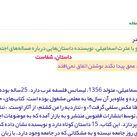
قاله
نر
با عترت اسماعیلی، نویسنده داستان‌هایی درباره مساله‌های اجتم
داستان، شفاست
 عمق پیدا نکند نوشتن اتفاق نمی‌افتد
«عترت اسماعیلی» متولد 1356،
ه و علاوه‌بر آن سال‌ها به معلمی مشغول بوده است. کتاب‌های«
طلا عکس سلفی گرفت؟» و «تناردیه را من کشتم» از آثار اوست. «تن
 توسط انتشارات ققنوس منتشر و به بازار آمده که به موضوعات اج
زنان می‌پردازد. این کتاب، 15 داستان کوتاه دارد و نویسنده نش
ی روز جامعه نبسته و به مشکلاتی که در جامعه وجود دارد، با زبان 