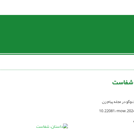
 شفاست
ت‌وگو در مجله پیام زن
10.22081/mow.202