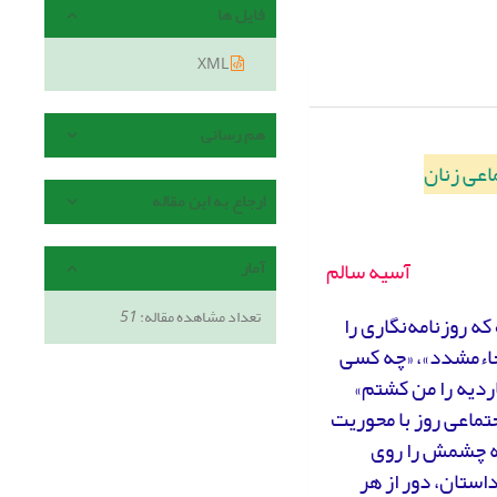
فایل ها
XML
هم رسانی
اعی زنان
ارجاع به این مقاله
آسیه سالم
آمار
تعداد مشاهده مقاله:
51
 لیسانس فلسفه غرب دارد. 25ساله بوده که روزنامه‌نگاری را
 حاءمشدد»، «چه کسی
اردیه را من کشتم»
تماعی روز با محوریت
ان داده که چشمش را روی
داستان، دور از هر