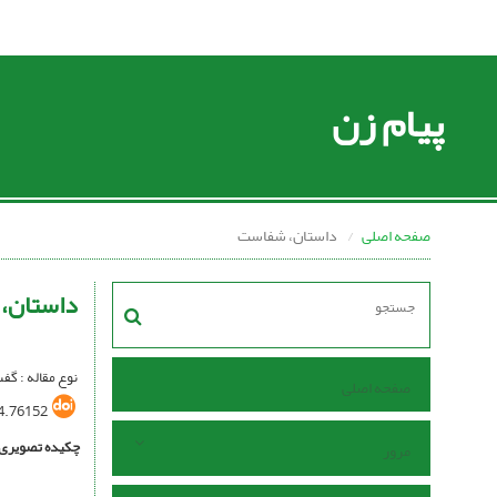
پیام زن
صفحه اصلی
داستان، شفاست
داستان،
نوع مقاله : گف
صفحه اصلی
4.76152
چکیده تصویری
مرور