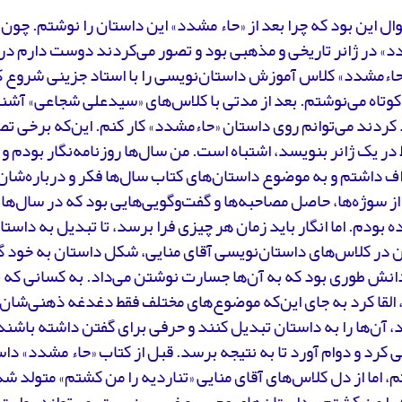
ال این بود که چرا بعد از «حاء مشدد» این داستان را نوشتم. چو
» در ژانر تاریخی و مذهبی بود و تصور می‌کردند دوست دارم در 
حاءمشدد» کلاس آموزش داستان‌نویسی را با استاد جزینی شروع کر
وتاه می‌نوشتم. بعد از مدتی با کلاس‌های «سیدعلی شجاعی» آشنا
کردند می‌توانم روی داستان «حاءمشدد» کار کنم. این‌که برخی ت
 در یک ژانر بنویسد، اشتباه است. من سال‌ها روزنامه‌نگار بودم و
ف داشتم و به موضوع‌ داستان‌های کتاب سال‌ها فکر و درباره‌شان
ز سوژه‌ها، حاصل مصاحبه‌ها و گفت‌وگویی‌هایی بود که در سال‌های
ده بودم. اما انگار باید زمان هر چیزی فرا برسد، تا تبدیل به داست
 در کلاس‌های داستان‌نویسی آقای منایی، شکل داستان به خود گ
دانش طوری بود که به آن‌ها جسارت نوشتن می‌داد. به کسانی که
القا کرد به جای این‌که موضوع‌های مختلف فقط دغدغه ذهنی‌شان ب
، آن‌ها را به داستان تبدیل کنند و حرفی برای گفتن داشته باشند.
 کرد و دوام آورد تا به نتیجه برسد. قبل از کتاب «حاء مشدد» داس
، اما از دل کلاس‌های آقای منایی «تناردیه را من کشتم» متولد ش
 را من کشتم»، داستان‌های عجیب و غریبی نیست. می‌تواند روای