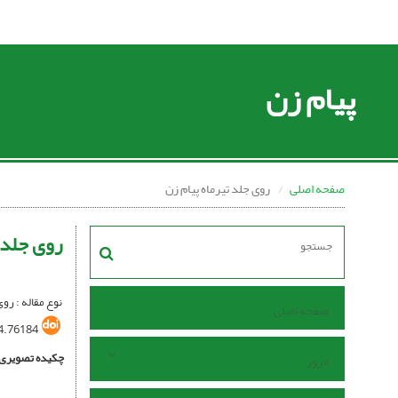
پیام زن
صفحه اصلی
روی جلد تیرماه پیام زن
روی جلد ت
نوع مقاله : رو
صفحه اصلی
4.76184
چکیده تصویری
مرور