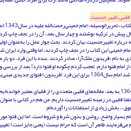
 فقهی تغییر جنسیت
نگارش کتا
60 سال پیش در ترکیه نوشتند و چهار سال بعد، آن را در نجف چاپ کرد
 درباره تغییرجنسیت بیان کردند. بحث جواز عمل را به‌عنوان اول
مام خمینی این کتاب را در نجف چاپ کردند، اما وقتی وارد ایران شد
ی به نام «فریدون ملک‌آرا» صادر کردند. بنده با این فرد، دو بار 
ز امام فتوا دارم. تعجب کردم چگونه او فتوا دارد! بعد از بررسی 
مشخص شد امام سال1364 برای این فرد (فریدون) فتوای جدیدی م
از سال1364 به بعد، مقاله‌های فقهی متعددی را از فقهای معتبر خوانده‌ا
 استفتا فقهی در زمینه تغییرجنسیت داریم. من هم در کتابی با عنوا
وق»، بخش زیادی از استفتائات را آورده‌ام.
ام بسیار واضح، روشن و بدون شرط و شروط است. اما این فتوا مورد 
 می‌فرمایند ظاهر آن است که حرام نیست (یعنی جایز است) تغییر