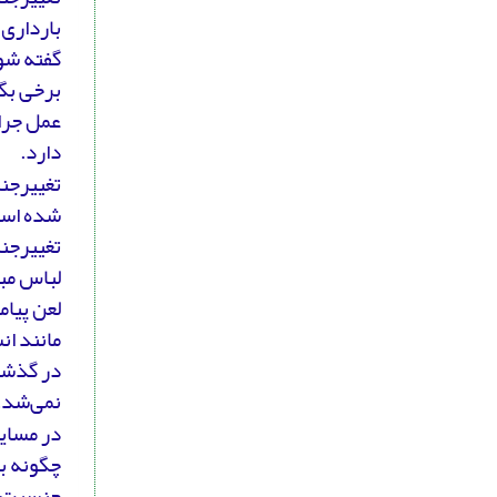
بارداری 
گفته شو
برخی بگ
عمل جراح
دارد.
شده است
تغییرجنس
لباس مب
لعن پیام
مانند ان
در گذشت
نمی‌شد.
در مسایل
چگونه با
جنسیت شو