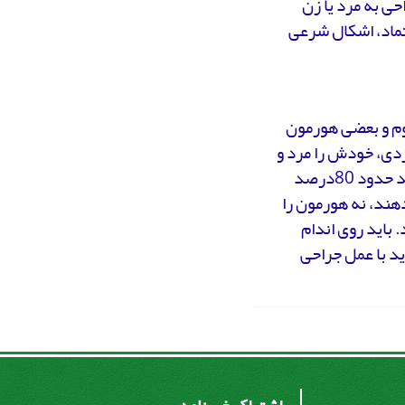
ی به مرد یا زن
تماد، اشکال شرعی
وم و بعضی هورمون
 فردی، خودش را مرد و
یا زن می‌داند. اما ملاک در فقه، اندام تناسلی است و این دیدگاه، مورد تایید حدود 80درصد
ند، نه هورمون را
. باید روی اندام
د با عمل جراحی