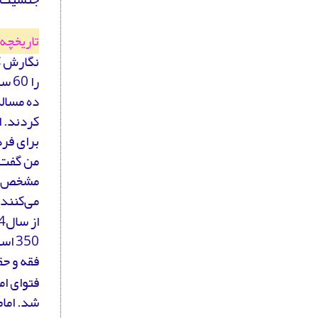
تاریخچه
را 
ده مساله
کردند. ا
برای فرد
من گفت ا
می‌کنند.
350
فقه و حق
فتوای ام
شد. امام