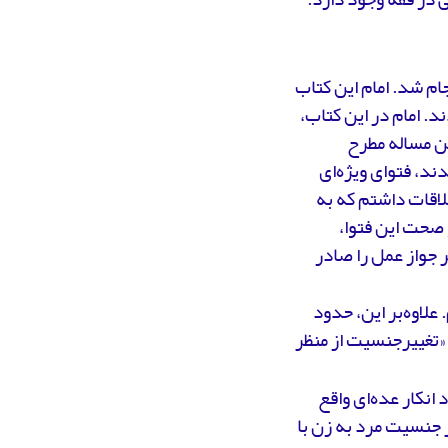
ب «تحریرالوسیله» امام خمینی‌رحمت‌الله علیه در سال1343 انجام شد. امام این کتاب
ند. امام در این کتاب،
ین مساله مطرح
ند، فتوای ویژه‌ای
ملاقات داشتم که به
و صحت این فتوا،
بنی‌بر جواز عمل را صادر
یم. علاوه‌بر این، حدود
ن «تغییرجنسیت از منظر
انکار عده‌ای واقع
 جنسیت مرد به زن با