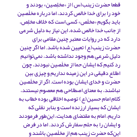
قطعا حضرت ‌زینب(س) از «مخلِصین» بودند و
خود را برای خدا خالص کردند، اما درباره مخلَصین
باید بگویم «مخلَص» کسی است که خلاف مخلِص،
از جانب خدا خالص شده، این نیاز به دلیل شرعی
دارد که در روایات معتبر چنین مقامی برای
حضرت‌ زینب(ع) تعیین شده باشد. اما اگر چنین
دلیل شرعی‌ هم وجود نداشته باشد، نمی‌توانیم
رد کنیم که ایشان حما از مخلَصین نبودند، چون
اطلاع دقیقی در این زمینه نداریم و چیزی بین
حضرت و خدای ایشان بوده است. اگر از مخلَصین
نباشند، به معنای اصطلاحی هم معصوم نیستند،
کلام امام ‌حسین(ع) توصیه اخلاقی‌ بوده خطاب به
ایشان که بسیار ارزنده است و بنابر نقلی که
داریم، امام به مقتضای هدایت، این‌طور فرمودند
و ایشان را به حلم سفارش کردند. اما در فرض
این‌که حضرت زینب هم از مخلَصین باشند و