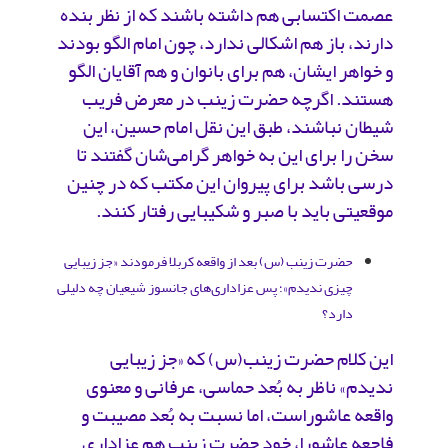
عصمت اکتسابی هم داشته باشند که از نظر بنده
دارند، باز هم اشکالی ندارد، چون امام الگو بودند
و خواهر ایشان، هم برای بانوان و هم آقایان الگو
هستند. اگرچه حضرت‌ زینب در معرض فریب
شیطان نباشند، طبق این نقل امام حسین، این
سخن را برای این به خواهر گرامی‌شان گفتند تا
درسی‌ باشد برای پیروان این مکتب که در چنین
موقعیتی باید با صبر و شکیبایی رفتار کنند.
حضرت زینب (س) بعد از واقعه کربلا فرمودند «جز زیبایی
چیزی ندیدم»؛ پس عزاداری‌های جانسوز شیعیان چه دلیلی
دارد؟
این کلام حضرت ‌زینب(س) که «جز زیبایی
ندیدم» ناظر به بُعد حماسی، عرفانی و معنوی
واقعه عاشوراست، اما نسبت به بُعد مصیبت و
فاجعه ‌عاشورا، خود حضرت‌ زینب هم عزاداری