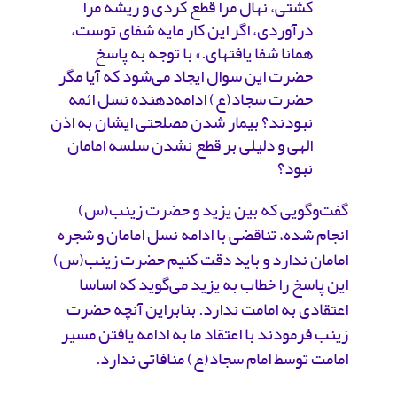
کشتی، نهال مرا قطع کردی و ریشه مرا
درآوردی، اگر این کار مایه شفای توست،
همانا شفا یافته‎ای.» با توجه به پاسخ
حضرت این سوال ایجاد می‌شود که آیا مگر
حضرت سجاد(ع) ادامه‌دهنده نسل ائمه
نبودند؟ بیمار شدن مصلحتی ایشان به اذن
الهی و دلیلی بر قطع نشدن سلسه امامان
نبود؟
گفت‌و‌گویی که بین یزید و حضرت ‌زینب(س)
انجام شده، تناقضی با ادامه نسل امامان و شجره
امامان ندارد و باید دقت کنیم حضرت زینب(س)
این پاسخ ‌را خطاب به یزید می‌گوید که اساسا
اعتقادی به امامت ندارد. بنابراین آنچه حضرت
‌زینب فرمودند با اعتقاد ما به ادامه یافتن مسیر
امامت توسط امام‌ سجاد(ع) منافاتی‌ ندارد.