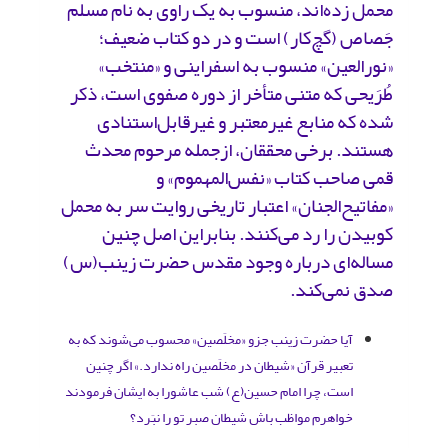
محمل زده‌اند، منسوب به یک راوی به نام مسلم
جَصاص (گچ‌کار) است و در دو کتاب ضعیف؛
«نورالعین» منسوب به اسفراینی و «منتخب»
طُرَیحی که متنی متأخر از دوره صفوی است، ذکر
شده که منابع غیرمعتبر و غیرقابل‌استنادی
هستند. برخی محققان، ازجمله مرحوم محدث
قمی صاحب کتاب «نفس‌المهموم» و
«مفاتیح‌الجنان» اعتبار تاریخی روایت سر به محمل
کوبیدن را رد می‌کنند. بنابراین اصل چنین
مساله‌ای درباره وجود مقدس حضرت‌ زینب(س)
صدق نمی‌کند.
آیا حضرت زینب جزو «مخلَصین» محسوب می‌شوند که به
تعبیر قرآن «شیطان در مخلَصین راه ندارد.» اگر چنین
است، چرا امام حسین(ع) شب عاشورا به ایشان فرمودند
خواهرم مواظب باش شیطان صبر تو را نبَرد؟