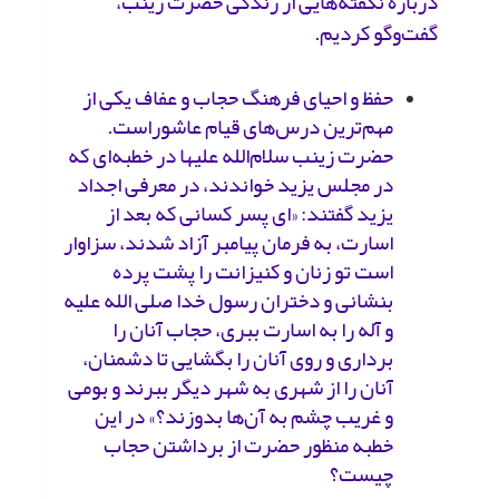
درباره نگفته‌هایی از زندگی حضرت زینب،
گفت‌وگو کردیم.
حفظ و احیای فرهنگ حجاب و عفاف یکی از
مهم‌ترین درس‌های قیام عاشوراست.
حضرت زینب سلام‌الله علیها در خطبه‌‌ای که
در مجلس یزید خواندند، در معرفی اجداد
یزید گفتند: «اى پسر کسانى که بعد از
اسارت، به فرمان پیامبر آزاد شدند، سزاوار
است تو زنان و کنیزانت را پشت پرده
بنشانى و دختران رسول خدا صلی الله علیه
و آله را به اسارت ببری، حجاب آنان را
برداری و روى آنان را بگشایى تا دشمنان،
آنان را از شهرى به شهر دیگر ببرند و بومى
و غریب چشم به آن‌ها بدوزند؟» در این
خطبه منظور حضرت از برداشتن حجاب
چیست؟