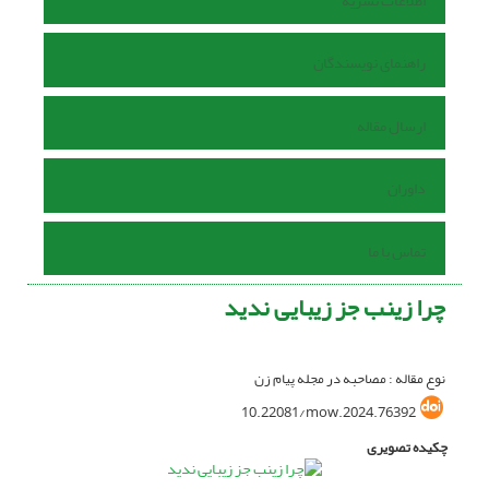
اطلاعات نشریه
راهنمای نویسندگان
ارسال مقاله
داوران
تماس با ما
چرا زینب جز زیبایی ندید
نوع مقاله : مصاحبه در مجله پیام زن
10.22081/mow.2024.76392
چکیده تصویری