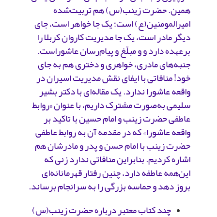
همین. حضرت ‌زینب(س) هم تربیت‌شده‌
امیرالمومنین(ع) است؛ یک جا خواهر است، جای
دیگر مادر است، یک جا مدیریت کاروان کربلا را
برعهده دارد و و مبلّغ و پیام‌رسان عاشوراست.
جنبه‌های مادری، خواهری و دختری هم به جای
خود! منافاتی با ایفای نقش مدیریت اسیران در
واقعه عاشورا ندارد. یک مقاله‌ای با دکتر بشیر
سلیمی به‌صورت مشترک داریم، با عنوان «روابط
عاطفی حضرت زینب و امام حسین با تاکید بر
واقعه عاشورا» که در مقدمه‌ آن به روابط عاطفی
حضرت ‌زینب با امام‌ حسن و پدر و مادرشان هم
اشاره کردیم. بنابراین منافاتی ندارد زنی که
این‌همه عاطفه دارد، چنین رفتار قهرمانانه‌ای
بروز دهد و حماسه بزرگی را به سرانجام برساند.
چند کتاب معتبر درباره حضرت زینب(س)