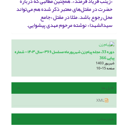
«زینب فریاد فرمند». همچنین مطالبی که درباره
حضرت در مقتل‌های معتبر ذکر شده هم می‌تواند
محل رجوع باشد، مثلا در مقتل «جامع
سیدالشهدا» نوشته مرحوم مهدی پیشوایی.
دوره 33، مجله پیام زن شهریورماه مسلسل۳۶۶-سال ۱۴۰۳ - شماره
پیاپی 366
شهریور 1403
صفحه
10-15
فایل ها
XML
هم رسانی