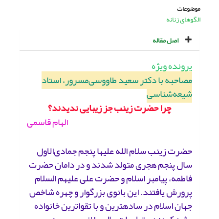
موضوعات
الگوهای زنانه
اصل مقاله
پرونده ویژه
مصاحبه با دکتر سعید طاووسی‌مسرور، استاد
شیعه‌شناسی
چرا حضرت زینب جز زیبایی ندیدند؟
الهام قاسمی
حضرت زینب سلام الله علیها پنجم جمادی‌الاول
سال پنجم هجری متولد شدند و در دامان حضرت
فاطمه، پیامبر اسلام و حضرت علی علیهم السلام
پرورش یافتند. این بانوی بزرگوار و چهره شاخص
جهان اسلام در ساده‏ترین و با تقواترین خانواده