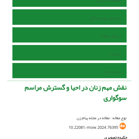
اطلاعات نشریه
راهنمای نویسندگان
ارسال مقاله
داوران
تماس با ما
نقش مهم زنان در احیا و گسترش مراسم
سوگواری
نوع مقاله : مقاله در مجله پیام زن
10.22081/mow.2024.76395
چکیده تصویری