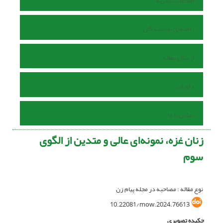
اطلاعات نشریه
راهنمای نویسندگان
ارسال مقاله
داوران
تماس با ما
زنان غزه، نمونه‌ای عالی و متدین از الگوی
سوم
نوع مقاله : مصاحبه در مجله پیام زن
10.22081/mow.2024.76613
چکیده تصویری