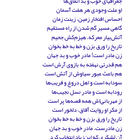
جغرافیای خوب و بد اتفاق‌ها
او علت وجودی هر هفت آسمان
احساس افتخار زمین، زینت زمان
گاهی مسیر گم شدن از راه مستقیم
آتش‌بیار معرکه، هیزم‌کش جحیم
تاریخ را ورق بزن و خط به خط بخوان
زن مادر است! مادر خوب و بد جهان
هم قدرتی نهفته به بازوی آرش است
هم باعث عبور سیاوش از آتش است
سودابه است و اهل دروغ و فریب‌ها
رودابه است و مادر نسل نجیب‌ها
از مهربانی‌اش همه‌ قصه‌ها پر است
از مکر او روایت آفاق، دلخور است
تاریخ را ورق بزن و خط به خط بخوان
زن مادرست، مادر خوب و بد جهان
آن لشکری که ابن‌زیاد انتخاب کرد