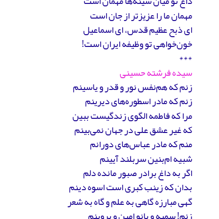
داغ تو میان سینه‌ها مهمان است
مهمان ما را عزیزتر از جان است
ای ذبح عظیم قدس، ای اسماعیل
خون‌خواهی تو وظیفه ایران است!
***
سیده فرشته حسینی
زنم که هم‌نفس نور و قدر و یاسینم
زنم که مادر اسطوره‌های دیرینم
مرا که فاطمه الگوی زندگیست ببین
که غیر عشق علی در جهان نمی‌بینم
منم که مادر عباس‌های دورانم
شبیه ام‌بنین سربلند آیینم
اگر به داغ برادر صبور مانده دلم
بدان که زینب کبری است اسوه‌ دینم
گهی مبارزه گاهی به علم و گاه به شعر
زنم! سمیه و بانو امین و پروینم