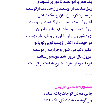
یک عمر با ابوالعبد تا نور پرگشودی
رمز صلابت از اوست؛ راز سعادت ازتوست
بر سفره‌ کریمان، نان و نمک نهادی
آه ای کریمه‌ حسن! عطر کرامت از توست
ای کوه صبر و ایمان! ای مادر دلیران
ای عشق بی‌‌نهایت! این بی‌نهایت از توست
در خیمه‌گاه آتش، زینب تویی تو بانو
انگیزه‌ قیامی؛ شور و حرارت از توست
امروز، باز امروز، شد موسم رسالت
فردا، دوباره فردا، شرح قیامت از توست
***
منصوره محمدی مزینان
جانی که تن تو چاک‌چاک افتاده
هر گوشه‌ دشتت گل پاک افتاده