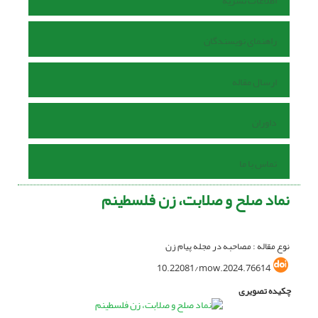
اطلاعات نشریه
راهنمای نویسندگان
ارسال مقاله
داوران
تماس با ما
نماد صلح و صلابت، زن فلسطینم
نوع مقاله : مصاحبه در مجله پیام زن
10.22081/mow.2024.76614
چکیده تصویری