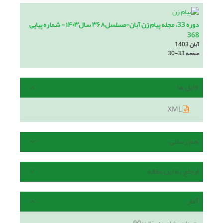
دوره 33، مجله پیام زن آبان-مسلسل۳۶۸ سال۱۴۰۳ - شماره پیاپی
368
آبان 1403
صفحه
30-33
فایل ها
XML
هم رسانی
ارجاع به این مقاله
آمار