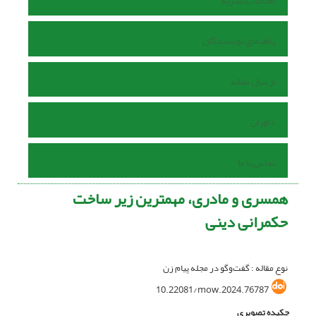
اطلاعات نشریه
راهنمای نویسندگان
ارسال مقاله
داوران
تماس با ما
همسری و مادری، مهمترین زیر ساخت
حکمرانی دینی
نوع مقاله : گفت‌وگو در مجله پیام زن
10.22081/mow.2024.76787
چکیده تصویری